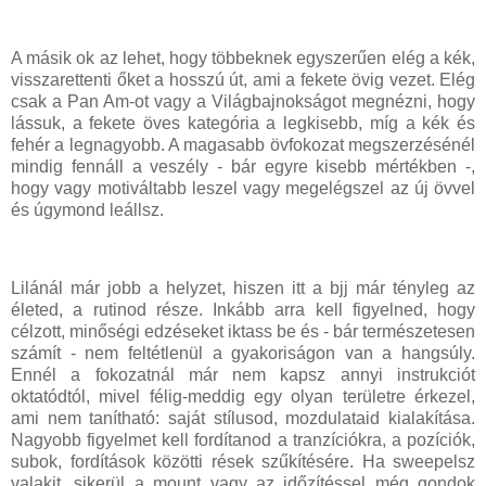
A másik ok az lehet, hogy többeknek egyszerűen elég a kék,
visszarettenti őket a hosszú út, ami a fekete övig vezet. Elég
csak a Pan Am-ot vagy a Világbajnokságot megnézni, hogy
lássuk, a fekete öves kategória a legkisebb, míg a kék és
fehér a legnagyobb. A magasabb övfokozat megszerzésénél
mindig fennáll a veszély - bár egyre kisebb mértékben -,
hogy vagy motiváltabb leszel vagy megelégszel az új övvel
és úgymond leállsz.
Lilánál már jobb a helyzet, hiszen itt a bjj már tényleg az
életed, a rutinod része. Inkább arra kell figyelned, hogy
célzott, minőségi edzéseket iktass be és - bár természetesen
számít - nem feltétlenül a gyakoriságon van a hangsúly.
Ennél a fokozatnál már nem kapsz annyi instrukciót
oktatódtól, mivel félig-meddig egy olyan területre érkezel,
ami nem tanítható: saját stílusod, mozdulataid kialakítása.
Nagyobb figyelmet kell fordítanod a tranzíciókra, a pozíciók,
subok, fordítások közötti rések szűkítésére. Ha sweepelsz
valakit, sikerül a mount vagy az időzítéssel még gondok