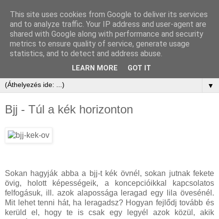
This site uses cookies from Google to deliver its services
and to analyze traffic. Your IP address and user-agent are
shared with Google along with performance and security
metrics to ensure quality of service, generate usage
statistics, and to detect and address abuse.
LEARN MORE
GOT IT
▼
Bjj - Túl a kék horizonton
Sokan hagyják abba a bjj-t kék övnél, sokan jutnak fekete
övig, holott képességeik, a koncepcióikkal kapcsolatos
felfogásuk, ill. azok alapossága leragad egy lila övesénél.
Mit lehet tenni hát, ha leragadsz? Hogyan fejlődj tovább és
kerüld el, hogy te is csak egy legyél azok közül, akik