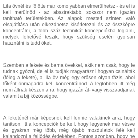
Lila övnél és fölötte már komolyabban elmerülhetsz - és el is
kell merülnöd - az absztraktabb, sokszor nem igazán
tanítható területekben. Az alapok mesteri szinten való
elsajátítása után elkezdhetsz kísérletezni és az összképre
koncentrálni, a több száz technikát koncepciókba foglalni,
melyek lehetővé teszik, hogy szükség esetén gyorsan
használni is tudd őket.
Szemben a fekete és barna övekkel, akik nem csak, hogy le
tudnak győzni, de el is tudják magyarázni hogyan csinálták
(főleg a fekete), a lila öv még egy erősen olyan fázis, ahol
főként önmagadra kell koncentrálnod. A legtöbben itt még
nem állnak készen arra, hogy igazán át- vagy visszaadjanak
valamit a bjj közösségbe.
A feketénél már képesnek kell lennie valakinek arra, hogy
tanítson. Itt a koncepciók be kell, hogy legyenek már vésve
és gyakran még több, még újabb mozdulatok felé kell
kalandozni a fejlődés érdekében. Fontos azonban, hogy ne