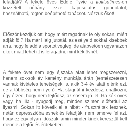
feladják? A fekete öves Eddie Fyvie a
jiujitsutimes
-on
közzétett néhány ezzel kapcsolatos gondolatot,
használható, rögtön beépíthető tanácsot. Nézzük őket!
Először kezdjük ott, hogy miért ragadnak le oly sokan, miért
adják föl? Ha már liláig jutottál, az esélyeid sokkal kisebbek
arra, hogy feladd a sportot végleg, de alapvetően ugyanazon
okok miatt lehet itt is leragadni, mint kék övnél.
A fekete övet nem egy éjszaka alatt lehet megszerezni,
hanem sok-sok év kemény munkája árán (természetesen
vannak kivételes tehetségek is, akik 3-4 év alatt elérik ezt,
de a többség nem ilyen). Ha stagnálni kezdesz, unatkozni,
úgy érzed, hogy nem fejlődsz, az sosem jó jel. Ha kék öves
vagy, ha lila - nyugodj meg, minden szinten előfordul az
ilyesmi. Sokan itt követik el a hibát - frusztráltak lesznek,
netán depresszióba esnek és feladják, nem ismerve fel azt,
hogy ez egy olyan időszak, amin mindenkinek keresztül kell
mennie a fejlődés érdekében.