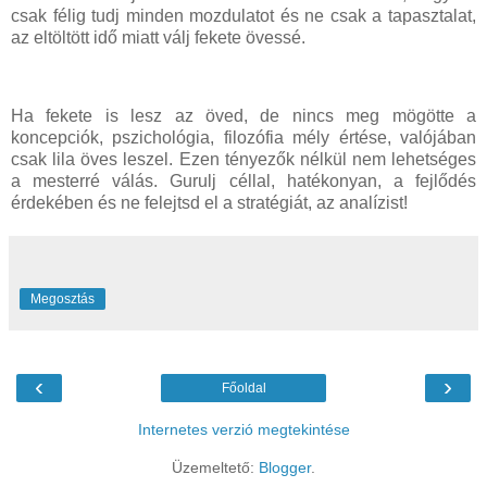
csak félig tudj minden mozdulatot és ne csak a tapasztalat,
az eltöltött idő miatt válj fekete övessé.
Ha fekete is lesz az öved, de nincs meg mögötte a
koncepciók, pszichológia, filozófia mély értése, valójában
csak lila öves leszel. Ezen tényezők nélkül nem lehetséges
a mesterré válás. Gurulj céllal, hatékonyan, a fejlődés
érdekében és ne felejtsd el a stratégiát, az analízist!
Megosztás
‹
›
Főoldal
Internetes verzió megtekintése
Üzemeltető:
Blogger
.