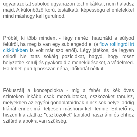
ugyanazokat subolod ugyanazon technikákkal, nem haladsz
majd. A különböző korú, testalkatú, képességű ellenfelekkel
mind máshogy kell gurulnod.
Próbálj ki több mindent - légy nehéz, használd a súlyod
felülről, ha meg is van egy sub engedd el (a
flow rollingról írt
cikkünkben
is volt már szó erről). Légy játékos, de legyen
célod! Ne tarts sokáig pozíciókat, hagyd, hogy rossz
helyzetbe kerülj és gyakorold a meneküléseket, a védelmed.
Ha lehet, gurulj hosszan néha, időkorlát nélkül.
Fókuszálj a koncepciókra - míg a fehér és kék öves
szinteken inkább csak mozdulatokat, eszközöket tanulsz,
melyekben az egyéni gondolataidnak nincs sok helye, addig
lilánál ennek már teljesen máshogy kell lennie. Érthető is,
hiszen lila alatt az "eszközöket" tanulod használni és ehhez
szilárd alapokra van szükség.