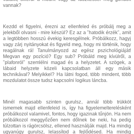
vannak?
Kezdd el figyelni, érezni az ellenfeled és próbálj meg a
jelekből olvasni - mire készül? Ez az a "hatodik érzék", amit
a legtöbben hosszú évekig keresgélnek. Próbálkozz, hagyj
vagy zárj nyitányokat és figyeld meg, hogy mi történik, hogy
reagálnak rá! Tanulmányozd az egész pszichológiáját!
Megvan egy pozíció? Egy sub? Próbáld meg kívülről, a
"plafonról" szemlélni magad és a helyzetet. A szögek, a
lábaid helyzete közeli kapcsolatban áll egy másik
technikával? Melyikkel? Ha látni fogod, több mindent, több
mozdulatot össze tudsz kapcsolni logikus láncba.
Minél magasabb szinten gurulsz, annál több trükköt
ismernek majd ellenfeleid is, így ha figyelemelterelésként
próbálkozol valamivel, fontos, hogy igazinak tűnjön. Ha nem
próbálkozol meggyőzően nem dőlnek be neki, ha pedig
túlzottan is rágörcsölsz, ellened használják majd. Ha mindig
ugyanúgy gurulsz, lelassítod a fejlődésed. Ha mindig