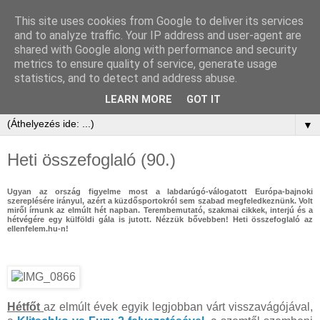
This site uses cookies from Google to deliver its services
and to analyze traffic. Your IP address and user-agent are
shared with Google along with performance and security
metrics to ensure quality of service, generate usage
statistics, and to detect and address abuse.
LEARN MORE
GOT IT
▼
Heti összefoglaló (90.)
Ugyan az ország figyelme most a labdarúgó-válogatott Európa-bajnoki
szereplésére irányul, azért a küzdősportokról sem szabad megfeledkeznünk. Volt
miről írnunk az elmúlt hét napban. Terembemutató, szakmai cikkek, interjú és a
hétvégére egy külföldi gála is jutott. Nézzük bővebben! Heti összefoglaló az
ellenfelem.hu-n!
Hétfőt
az elmúlt évek egyik legjobban várt visszavágójával,