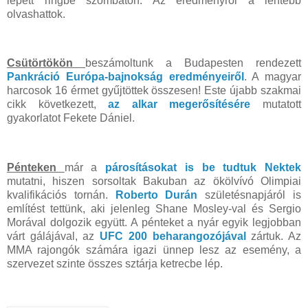
lépett ringbe szombaton. Az eredményről a lentebb
olvashattok.
Csütörtökön
beszámoltunk a Budapesten rendezett
Pankráció Európa-bajnokság eredményeiről
. A magyar
harcosok 16 érmet gyűjtöttek összesen! Este újabb szakmai
cikk következett,
az alkar megerősítésére
mutatott
gyakorlatot Fekete Dániel.
Pénteken
már a
párosításokat is be tudtuk Nektek
mutatni, hiszen sorsoltak Bakuban az ökölvívó Olimpiai
kvalifikációs tornán.
Roberto Durán
születésnapjáról is
említést tettünk, aki jelenleg Shane Mosley-val és Sergio
Morával dolgozik együtt. A pénteket a nyár egyik legjobban
várt gálájával, az
UFC 200 beharangozójával
zártuk. Az
MMA rajongók számára igazi ünnep lesz az esemény, a
szervezet szinte összes sztárja ketrecbe lép.