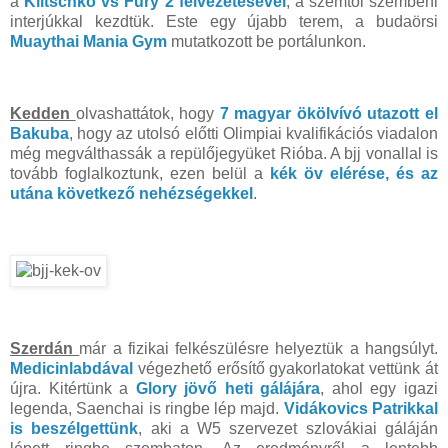
a
Klitschko vs Fury 2 felvezetésével
, a szemtől szembeni
interjúkkal kezdtük. Este egy újabb terem, a budaörsi
Muaythai Mania Gym
mutatkozott be portálunkon.
Kedden
olvashattátok, hogy
7 magyar ökölvívó utazott el
Bakuba
, hogy az utolsó előtti Olimpiai kvalifikációs viadalon
még megválthassák a repülőjegyüket Rióba. A bjj vonallal is
tovább foglalkoztunk, ezen belül a
kék öv elérése, és az
utána következő nehézségekkel
.
Szerdán
már a fizikai felkészülésre helyeztük a hangsúlyt.
Medicinlabdával
végezhető erősítő gyakorlatokat vettünk át
újra. Kitértünk a
Glory jövő heti gálájára
, ahol egy igazi
legenda, Saenchai is ringbe lép majd.
Vidákovics Patrikkal
is beszélgettünk
, aki a W5 szervezet szlovákiai gáláján