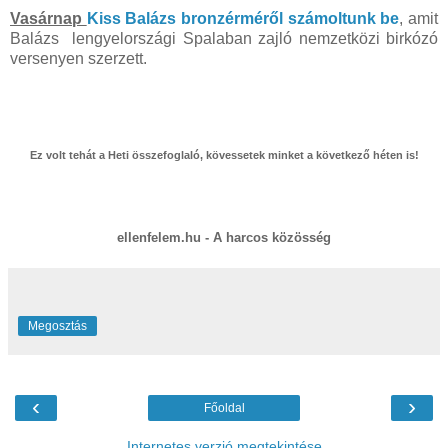
Vasárnap
Kiss Balázs bronzérméről számoltunk be
, amit
Balázs lengyelországi Spalaban zajló nemzetközi birkózó
versenyen szerzett.
Ez volt tehát a Heti összefoglaló, kövessetek minket a következő héten is!
ellenfelem.hu - A harcos közösség
Megosztás
‹
›
Főoldal
Internetes verzió megtekintése