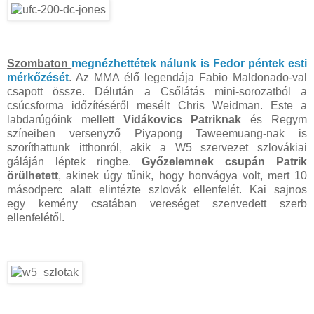
Szombaton
megnézhettétek nálunk is Fedor péntek esti
mérkőzését
. Az MMA élő legendája Fabio Maldonado-val
csapott össze. Délután a Csőlátás mini-sorozatból a
csúcsforma időzítéséről mesélt Chris Weidman. Este a
labdarúgóink mellett
Vidákovics Patriknak
és Regym
színeiben versenyző Piyapong Taweemuang-nak is
szoríthattunk itthonról, akik a W5 szervezet szlovákiai
gáláján léptek ringbe.
Győzelemnek csupán Patrik
örülhetett
, akinek úgy tűnik, hogy honvágya volt, mert 10
másodperc alatt elintézte szlovák ellenfelét. Kai sajnos
egy kemény csatában vereséget szenvedett szerb
ellenfelétől.