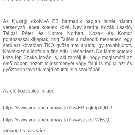
Az ifjúsági ökölvívó EB harmadik napján ismét három
versenyző lépett kötelek közé. Név szerint Kozák László,
Tallósi Péter és Komor Norbert. Kozák és Komor
pontozással kikaptak, míg Tallósi a második menetben, egy
sérülést követően TKO győzelmet aratott, így továbbjutott.
Következő ellenfele a finn Aliu Krenar lesz. De ismét kötelek
közé lép Szaka István is, aki reméljük, hogy megismétli az
első napon hozott teljesítményét vagy felül is múlja azt és
győztesen távozik majd ezúttal is a szorítóból!
Az élő közvetítés linkjei:
https://www.youtube.com/watch?v=EPmgk6pJQRU
https://www.youtube.com/watch?v=yyLscG-WEyQ
/boxing.hu nyomán/