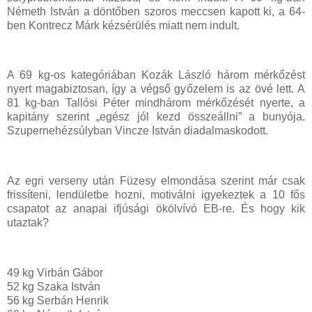
Németh István a döntőben szoros meccsen kapott ki, a 64-
ben Kontrecz Márk kézsérülés miatt nem indult.
A 69 kg-os kategóriában Kozák László három mérkőzést
nyert magabiztosan, így a végső győzelem is az övé lett. A
81 kg-ban Tallósi Péter mindhárom mérkőzését nyerte, a
kapitány szerint „egész jól kezd összeállni” a bunyója.
Szupernehézsúlyban Vincze István diadalmaskodott.
Az egri verseny után Füzesy elmondása szerint már csak
frissíteni, lendületbe hozni, motiválni igyekeztek a 10 fős
csapatot az anapai ifjúsági ökölvívó EB-re. És hogy kik
utaztak?
49 kg Virbán Gábor
52 kg Szaka István
56 kg Serbán Henrik