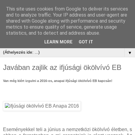
This site uses cookies from Google to deliver its services
and to analyze traffic. Your IP address and user-agent are
shared with Google along with performance and security
metrics to ensure quality of service, generate usage
statistics, and to detect and address abuse.
LEARN MORE
GOT IT
▼
Javában zajlik az ifjúsági ökölvívó EB
Van még kiért izgulni a 2016-os, anapai ifjúsági ökölvívó EB kapcsán!
Eseményekkel teli a június a nemzetközi ökölvívó életben, s