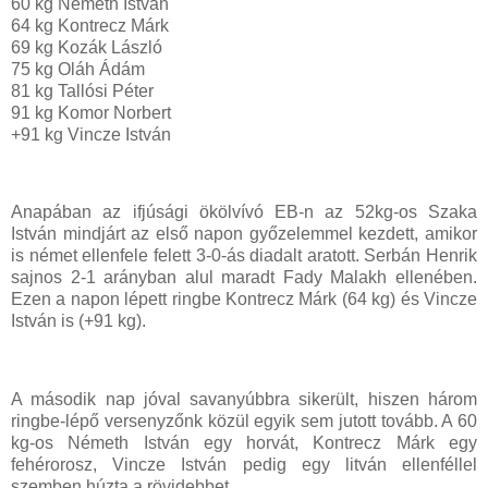
60 kg Németh István
64 kg Kontrecz Márk
69 kg Kozák László
75 kg Oláh Ádám
81 kg Tallósi Péter
91 kg Komor Norbert
+91 kg Vincze István
Anapában az ifjúsági ökölvívó EB-n az 52kg-os Szaka
István mindjárt az első napon győzelemmel kezdett, amikor
is német ellenfele felett 3-0-ás diadalt aratott. Serbán Henrik
sajnos 2-1 arányban alul maradt Fady Malakh ellenében.
Ezen a napon lépett ringbe Kontrecz Márk (64 kg) és Vincze
István is (+91 kg).
A második nap jóval savanyúbbra sikerült, hiszen három
ringbe-lépő versenyzőnk közül egyik sem jutott tovább. A 60
kg-os Németh István egy horvát, Kontrecz Márk egy
fehérorosz, Vincze István pedig egy litván ellenféllel
szemben húzta a rövidebbet.