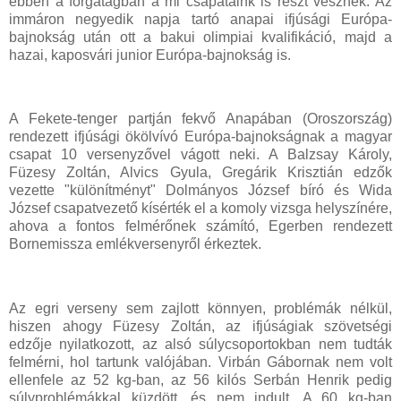
ebben a forgatagban a mi csapataink is részt vesznek. Az
immáron negyedik napja tartó anapai ifjúsági Európa-
bajnokság után ott a bakui olimpiai kvalifikáció, majd a
hazai, kaposvári junior Európa-bajnokság is.
A Fekete-tenger partján fekvő Anapában (Oroszország)
rendezett ifjúsági ökölvívó Európa-bajnokságnak a magyar
csapat 10 versenyzővel vágott neki. A Balzsay Károly,
Füzesy Zoltán, Alvics Gyula, Gregárik Krisztián edzők
vezette "különítményt" Dolmányos József bíró és Wida
József csapatvezető kísérték el a komoly vizsga helyszínére,
ahova a fontos felmérőnek számító, Egerben rendezett
Bornemissza emlékversenyről érkeztek.
Az egri verseny sem zajlott könnyen, problémák nélkül,
hiszen ahogy Füzesy Zoltán, az ifjúságiak szövetségi
edzője nyilatkozott, az alsó súlycsoportokban nem tudták
felmérni, hol tartunk valójában. Virbán Gábornak nem volt
ellenfele az 52 kg-ban, az 56 kilós Serbán Henrik pedig
súlyproblémákkal küzdött, és nem indult. A 60 kg-ban