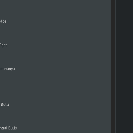
klós
Fight
Tatabánya
 Bulls
tral Bulls