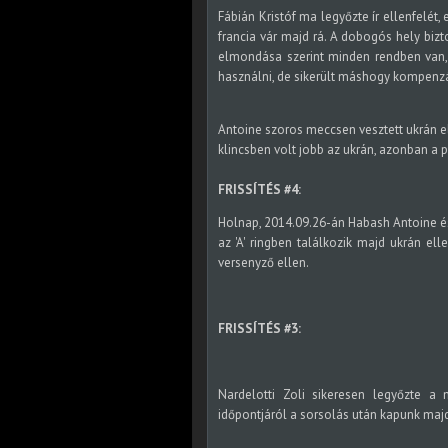
Fábián Kristóf ma legyőzte ír ellenfelét
francia vár majd rá. A dobogós hely bizt
elmondása szerint minden rendben van, b
használni, de sikerült máshogy kompenzá
Antoine szoros meccsen vesztett ukrán el
klincsben volt jobb az ukrán, azonban a 
FRISSÍTÉS #4:
Holnap, 2014.09.26-án Habash Antoine és 
az 'A' ringben találkozik majd ukrán elle
versenyző ellen.
FRISSÍTÉS #3:
Nardelotti Zoli sikeresen legyőzte a 
időpontjáról a sorsolás után kapunk majd