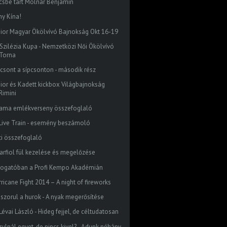
csbe tart Molnár Benjámin
ny Kína!
nior Magyar Ökölvívó Bajnokság Okt 16-19
. Szilézia Kupa - Nemzetközi Női Ökölvívó
Torna
pcsont a sípcsonton - második rész
nior és Kadett kickbox Világbajnokság
Rimini
ama emlékverseny összefoglaló
I. Live Train - esemény beszámoló
ti összefoglaló
karfiol fül kezelése és megelőzése
togatóban a Profi Kempo Akadémián
ricane Fight 2014 – A night of fireworks
 szorul a hurok - A nyak megerősítése
. Lévai László - Hideg fejjel, de céltudatosan
rulnál egyet, de nincs kivel? - Adunk néhány