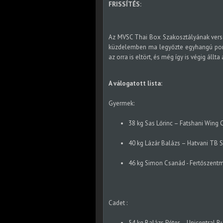
FRISSÍTÉS:
Az MVSC Thai Box Szakosztályának verse
küzdelemben ma legyőzte egyhangú pont
az orra is eltört, és még így is végig áll
A válogatott lista:
Gyermek:
38 kg Sas Lőrinc – Fatshani Wing 
40 kg Lázár Balázs – Hatvani TB 
46 kg Simon Csanád - Fertőszentm
Cadet :
54 kg Balázs Péter – Unicentral Bu