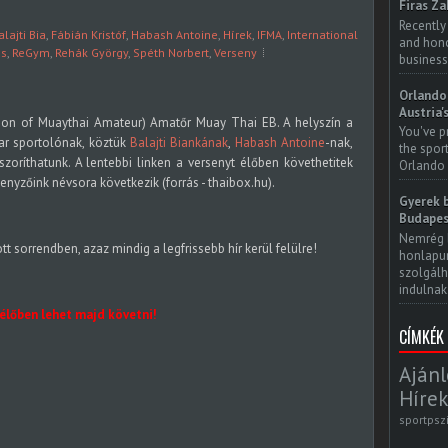
Firas Za
Recently
alajti Bia
,
Fábián Kristóf
,
Habash Antoine
,
Hírek
,
IFMA
,
International
and honor
és
,
ReGym
,
Rehák György
,
Spéth Norbert
,
Verseny
business
Orlando 
Austria'
ation of Muaythai Amateur) Amatőr Muay Thai EB. A helyszín a
You've p
ar sportolónak, köztük
Balajti Biankának
,
Habash Antoine
-nak,
the spor
szoríthatunk. A lentebbi linken a versenyt élőben követhetitek
Orlando 
enyzőink névsora következik (forrás - thaibox.hu).
Gyerek b
Budapes
Nemrég 
tott sorrendben, azaz mindig a legfrissebb hír kerül felülre!
honlapun
szolgálh
indulnak.
 élőben lehet majd követni!
CÍMKÉK
Ajánl
Hírek
sportpsz