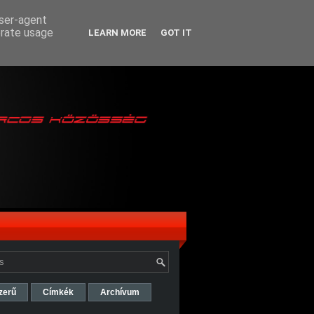
user-agent
erate usage
LEARN MORE
GOT IT
zerű
Címkék
Archívum