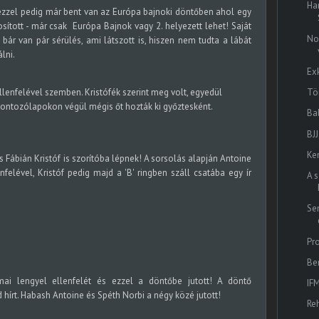
Ha
, ezzel pedig már bent van az Európa bajnoki döntőben ahol egy
osított - már csak Európa Bajnok vagy 2. helyezett lehet! Saját
No
ár van pár sérülés, ami látszott is, hiszen nem tudta a lábát
lni.
Ex
lenfelével szemben. Kristófék szerint meg volt, egyedül
Tö
pontozólapokon végül mégis őt hozták ki győztesként.
Bal
BJ
Ke
Fábián Kristóf is szorítóba lépnek! A sorsolás alapján Antoine
nfelével, Kristóf pedig majd a 'B' ringben száll csatába egy ír
A 
Se
Pr
Be
mai lengyel ellenfelét és ezzel a döntőbe jutott! A döntő
IF
 hírt. Habash Antoine és Spéth Norbi a négy közé jutott!
Re