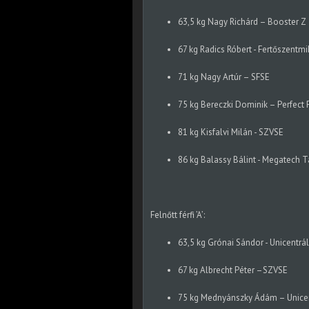
63,5 kg Nagy Richárd – Booster Z
67 kg Radics Róbert - Fertőszentmi
71 kg Nagy Artúr – SFSE
75 kg Bereczki Dominik – Perfect 
81 kg Kisfalvi Milán - SZVSE
86 kg Balassy Bálint - Megatech 
Felnőtt férfi ’A’:
63,5 kg Grónai Sándor - Unicentrál
67 kg Albrecht Péter –SZVSE
75 kg Mednyánszky Ádám – Unicen