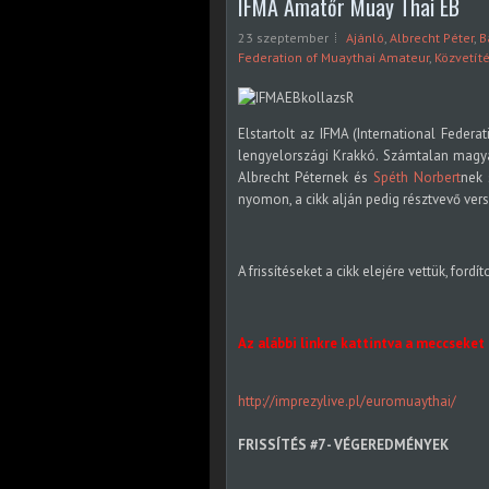
IFMA Amatőr Muay Thai EB
23 szeptember
Ajánló
,
Albrecht Péter
,
B
Federation of Muaythai Amateur
,
Közvetít
Elstartolt az IFMA (International Feder
lengyelországi Krakkó. Számtalan magy
Albrecht Péternek és
Spéth Norbert
nek 
nyomon, a cikk alján pedig résztvevő vers
A frissítéseket a cikk elejére vettük, fordí
Az alábbi linkre kattintva a meccseket
http://imprezylive.pl/euromuaythai/
FRISSÍTÉS #7 - VÉGEREDMÉNYEK