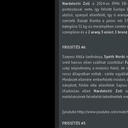
Nardelotti Zoli
a 2014-es IFMA EB-n
pontozással verte, így felnőtt Európa
utolsó, spanyol ellenfelét, így ő arany
szerzett.
Balajti Bianka a junior női 5
kategória 51 kg-os mezőnyében szintén e
szereplése és a
2 arany, 5 ezüst, 1 bronz
FRISSÍTÉS #6:
Szepesi Attila tanítványa,
Spéth Norbi
m
svéd harcos ellen szállhat szorítóba!
F
szép teljesítmény a miskolci fiútól, de s
rossz állapotban voltak - szinte egyálta
Mindezek ellenére emberfeletti módon, de
irányított, földre vitte ellenfelét. Sa
Uladzislau ellen
Nardelotti Zoli
is
mérkőzésének felvételét tekinthetitek me
[youtube http://www.youtube.com/watc
FRISSÍTÉS #5: