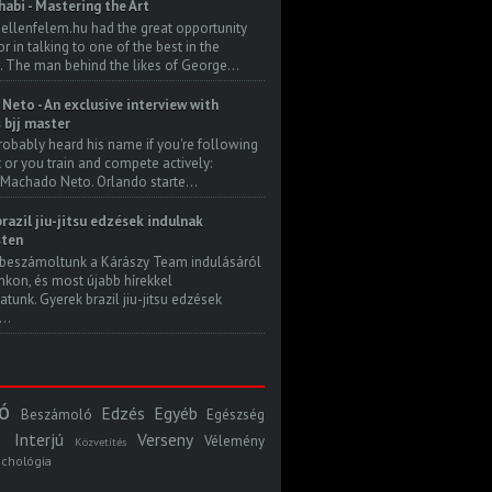
habi - Mastering the Art
 ellenfelem.hu had the great opportunity
 in talking to one of the best in the
. The man behind the likes of George...
Neto - An exclusive interview with
s bjj master
robably heard his name if you're following
t or you train and compete actively:
Machado Neto. Orlando starte...
razil jiu-jitsu edzések indulnak
ten
beszámoltunk a Kárászy Team indulásáról
kon, és most újabb hírekkel
atunk. Gyerek brazil jiu-jitsu edzések
..
ó
Edzés
Egyéb
Beszámoló
Egészség
Interjú
Verseny
Vélemény
Közvetítés
ichológia