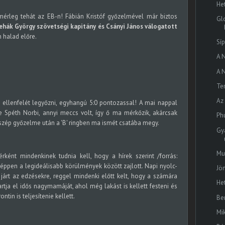
He
rleg tehát az EB-n! Fábián Kristóf győzelmével már biztos
Gl
ehák György szövetségi kapitány és Csányi János válogatott
 halad előre.
Sí
A 
A 
Ter
Az
 ellenfelét legyőzni, egyhangú 5:0 pontozassal! A mai nappal
 Spéth Norbi, annyi meccs volt, így ő ma mérkőzik, akárcsak
Phu
i szép győzelme után a 'B' ringben ma ismét csatába megy.
Gy
Mu
érként mindenkinek tudnia kell, hogy a hírek szerint /forrás:
ppen a legideálisabb körülmények között zajlott. Napi nyolc-
Jö
járt az edzésekre, reggel mindenki előtt kelt, hogy a számára
He
rtja el idős nagymamáját, ahol még lakást is kellett festeni és
ontin is teljesítenie kellett.
Be
Mi