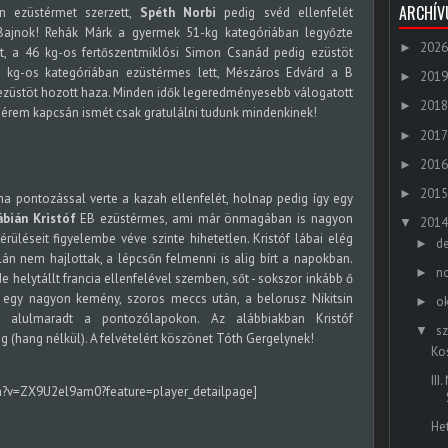
ARCHÍ
 ezüstérmet szerzett,
Spéth Norbi
pedig svéd ellenfelét
 Bajnok! Rehák Márk
a gyermek 51-kg kategóriában
legyőzte
2026
►
at,
a 46 kg-os fertőszentmiklósi Simon Csanád
pedig ezüstöt
7 kg-os kategóriában
ezüstérmes lett,
Mészáros Edvárd a B
2019
►
züstöt hozott haza.
Minden idők legeredményesebb válogatott
2018
►
érem kapcsán ismét csak gratulálni tudunk mindenkinek!
2017
►
2016
►
2015
►
a pontozással verte a kazah ellenfelét, holnap pedig így egy
ábián Kristóf
EB ezüstérmes, ami már önmagában is nagyon
2014
▼
érüléseit figyelembe véve szinte hihetetlen. Kristóf lábai elég
d
►
lán nem hajlottak, a lépcsőn felmenni is alig bírt a napokban.
n
►
 helytállt francia ellenfelével szemben, sőt - sokszor inkább ő
jnos egy nagyon kemény, szoros meccs után, a belorusz Nikitsin
o
►
 alulmaradt a pontozólapokon. Az alábbiakban Kristóf
s
▼
g (hang nélkül). A felvételért köszönet Tóth Gergelynek!
Ko
II
h?v=ZX9U2el9am0?feature=player_detailpage]
He