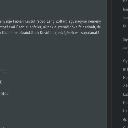
Bé
Írá
Ju
nyzője Fábián Kristóf (edző: Láng Zoltán) egy nagyon kemény
IX
ozással Cseh ellenfelét, akinek a szemöldöke felszakadt, de
ta a küzdelmet. Gratulálunk Kristófnak, edzőjének és csapatának!
Sí
Ju
Oy
II
Chun
He
SE
A 
iklós
Lá
Hur
Ha
ifj
Gu
lls