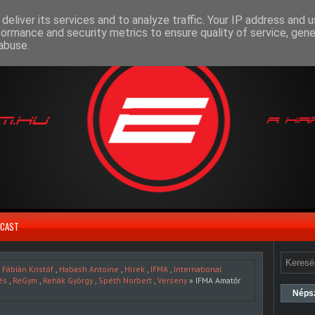
deliver its services and to analyze traffic. Your IP address and 
formance and security metrics to ensure quality of service, gen
abuse.
CAST
,
Fábián Kristóf
,
Habash Antoine
,
Hírek
,
IFMA
,
International
és
,
ReGym
,
Rehák György
,
Spéth Norbert
,
Verseny
» IFMA Amatőr
Néps