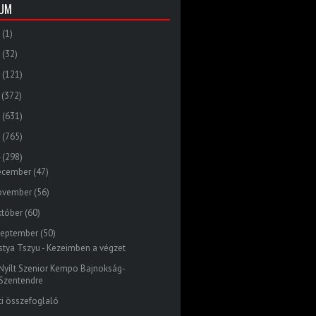
VUM
(1)
(32)
(121)
(372)
(631)
(765)
(298)
ecember
(47)
ovember
(56)
któber
(60)
zeptember
(50)
stya Tszyu - Kezeimben a végzet
I. Nyílt Szenior Kempo Bajnokság-
Szentendre
ti összefoglaló