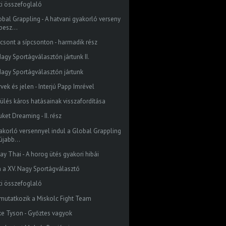
ti összefoglaló
obal Grappling - A hatvani gyakorló verseny
besz...
pcsont a sípcsonton - harmadik rész
Nagy Sportágválasztón jártunk II.
Nagy Sportágválasztón jártunk
vek és jelen - Interjú Papp Imrével
 ülés káros hatásainak visszafordítása
ket Dreaming - II. rész
akorló versennyel indul a Global Grappling
újabb...
ay Thai - A horog ütés gyakori hibái
n a XV. Nagy Sportágválasztó
ti összefoglaló
mutatkozik a Miskolc Fight Team
ke Tyson - Győztes vagyok