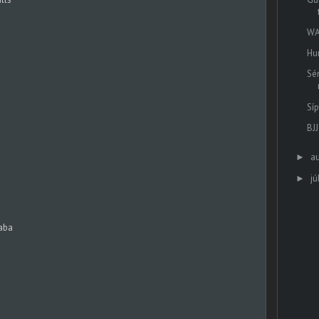
WA
Hu
Sér
Sí
BJ
a
►
jú
►
saba