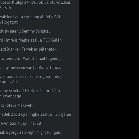
rcosok Klubja 14 - Dudok Károly vs Lukáš
Šeršeň
vák Jenővel a soraiban áll fel a BM
válogatott
kluzív interjú Semmy Schilttel
rök Imre is ringbe száll a TEK Gálán
ajti Bianka - Tervek és pillanatok
J történelem - Wallid Ismail legendája
mény meccsen van túl Birics Tamás
szakmának össze kéne fognia - interjú
Karacs Att...
mmy Schilt a TEK Küzdősport Gála
díszvendége
ofil - Steve Maxwell
nedek Zsolt újra ringbe száll a TEK gálán
MA Amatőr Muay Thai EB
hák György és a Fight Night Hungary