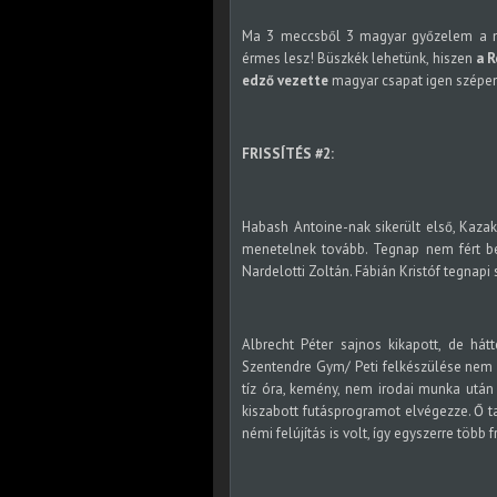
Ma 3 meccsből 3 magyar győzelem a mé
érmes lesz! Büszkék lehetünk, hiszen
a R
edző vezette
magyar csapat igen szépen
FRISSÍTÉS #2:
Habash Antoine-nak sikerült első, Kazak
menetelnek tovább. Tegnap nem fért be
Nardelotti Zoltán. Fábián Kristóf tegnap
Albrecht Péter sajnos kikapott, de hátt
Szentendre Gym/ Peti felkészülése nem é
tíz óra, kemény, nem irodai munka után 
kiszabott futásprogramot elvégezze. Ő ta
némi felújítás is volt, így egyszerre több fr