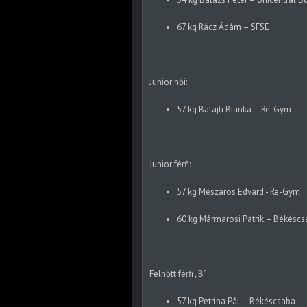
67 kg Rácz Ádám – SFSE
Junior női:
57 kg Balajti Bianka – Re-Gym
Junior férfi:
57 kg Mészáros Edvárd - Re-Gym
60 kg Mármarosi Patrik – Békésc
Felnőtt férfi „B”:
57 kg Petrina Pál – Békéscsaba