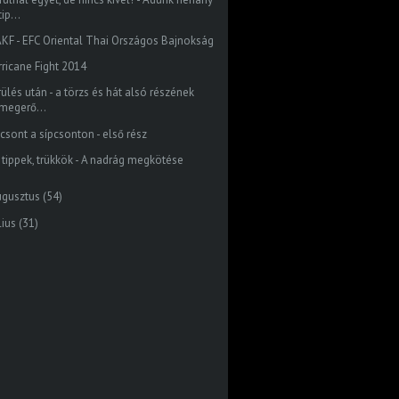
tip...
KF - EFC Oriental Thai Országos Bajnokság
rricane Fight 2014
ülés után - a törzs és hát alsó részének
megerő...
pcsont a sípcsonton - első rész
J tippek, trükkök - A nadrág megkötése
ugusztus
(54)
lius
(31)