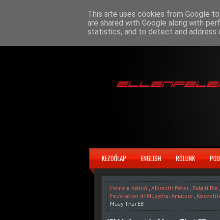
This site uses cookies from Google to 
are shared with Google along with per
statistics, and to detect and address 
KEZDŐLAP
ENGLISH
RÓLUNK
POD
Home
»
Ajánló
,
Albrecht Péter
,
Balajti Bia
Federation of Muaythai Amateur
,
Közvetít
Muay Thai EB