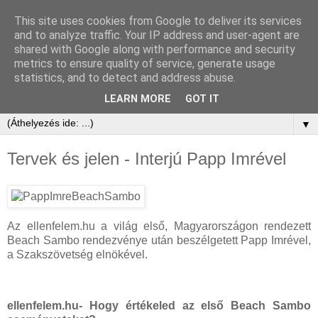
This site uses cookies from Google to deliver its services
and to analyze traffic. Your IP address and user-agent are
shared with Google along with performance and security
metrics to ensure quality of service, generate usage
statistics, and to detect and address abuse.
LEARN MORE
GOT IT
▼
Tervek és jelen - Interjú Papp Imrével
Az ellenfelem.hu a világ első, Magyarországon rendezett
Beach Sambo rendezvénye után beszélgetett Papp Imrével,
a Szakszövetség elnökével.
ellenfelem.hu- Hogy értékeled az első Beach Sambo