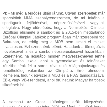
PI: -
Mi még a fejlődés útján járunk. Ugyan szerepeltek már
sportolóink MMA szabályrendszerben, de mi inkább a
sportágunk fejlődésével, népszerűsítésével vagyunk
elfoglalva. Nagy előrelépés, hogy a Nemzetközi Olimpiai
Bizottság elismerte a sambo-t és a 2015-ben megtartandó
Európai Olimpiai Játékok programjában már szerepelni fog
Baku-ban, de eddig még a MOB nem ismert el minket
hivatalosan. Ezt szeretnénk elérni. Haladunk a tömegbázis
növelésével is és a sambo népszerűsítésével hazánkban.
Szeretnénk, ha legalább minden megyeszékhelyen lenne
egy Sambo Iskola, ahol a gyermekeket és felnőtteket
készíthetnénk fel a soron következő Világbajnokságra és
remélhetőleg valamikor az Olimpiára. Erről álmodom!
Remélem, tudunk egyszer a MOB és a FIAS támogatásával
EB-t, vagy VB-t rendezni, ahol örülhetünk Magyar harcosok
sikerének is!
A sambo-t az Orosz különleges erők kiképzésére
fejlesztették ki és abba integrálták be. Megtalálhatóak benne