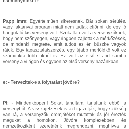
eseményeteket?
Papp Imre:
Egyértelműen sikeresnek. Bár sokan sérülés,
vagy laktanyai program miatt nem tudtak eljönni, de egy jó
hangulatú kis verseny volt. Szokatlan volt a versenyzőknek,
hogy nem szőnyegen, vagy ringben zajlottak a mérkőzések,
de mindenki megtette, amit tudott és én büszke vagyok
rájuk. Egy tapasztalatszerzés, egy újabb mérföldkő volt ez
számunkra több okból is. Ez volt az első strand sambo
verseny a világon és egyben az első verseny hazánkban.
e: - Tervezitek-e a folytatást jövőre?
PI:
- Mindenképpen! Sokat tanultam, tanultunk ebből a
versenyből. A visszajelzések is azt igazolják, hogy szükség
van rá, a versenyzők örömjátékot mutattak és jól érezték
magukat a homokon. Jövőre komplexebben és
nemzetköziként szeretnénk megrendezni, meghívva a