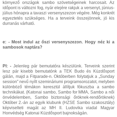
környező országok sambo szövetségeinek harcosait. Az
időpont is változni fog, nyár elejére rakjuk a versenyt, június-
július hónapra a tavaszi versenyszezon végére. Még konkrét
egyeztetés szükséges. Ha a terveink összejönnek, jó kis
durranás várható.
e: - Most indul az őszi versenyszezon. Hogy néz ki a
sambosok naptára?
PI: -
Jelenleg pár bemutatóra készülünk. Terveink szerint
lesz pár kisebb bemutatónk a TEK Budo és Küzdősport
gálán, majd a Fitparade-n. Októberben folytatjuk a „Sunday
session” nevű nyílt szemináriumi programsorozatot, melyben
különböző témákon keresztül állítjuk fókuszba a sambo
technikákat. (Katonai sambo, Sambo for MMA, Sambo a női
önvédelemben, Sambo biztonsági őröknek-rendőröknek)
Október 2.-án az egyik klubunk (HZSE Sambo szakosztály)
képviselteti magát az MH II. Ludovika viadal Magyar
Honvédség Katonai Küzdősport bajnokságán.