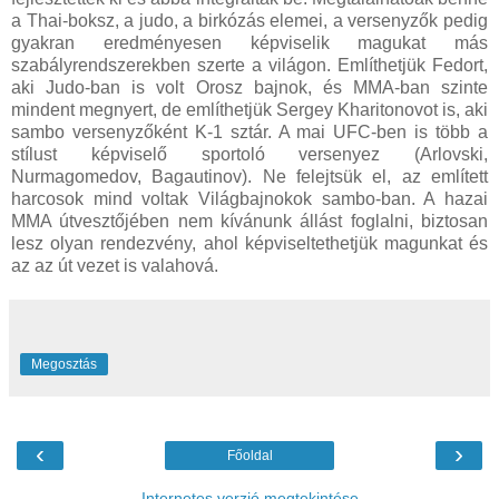
a Thai-boksz, a judo, a birkózás elemei, a versenyzők pedig
gyakran eredményesen képviselik magukat más
szabályrendszerekben szerte a világon. Említhetjük Fedort,
aki Judo-ban is volt Orosz bajnok, és MMA-ban szinte
mindent megnyert, de említhetjük Sergey Kharitonovot is, aki
sambo versenyzőként K-1 sztár. A mai UFC-ben is több a
stílust képviselő sportoló versenyez (Arlovski,
Nurmagomedov, Bagautinov). Ne felejtsük el, az említett
harcosok mind voltak Világbajnokok sambo-ban. A hazai
MMA útvesztőjében nem kívánunk állást foglalni, biztosan
lesz olyan rendezvény, ahol képviseltethetjük magunkat és
az az út vezet is valahová.
Megosztás
‹
›
Főoldal
Internetes verzió megtekintése