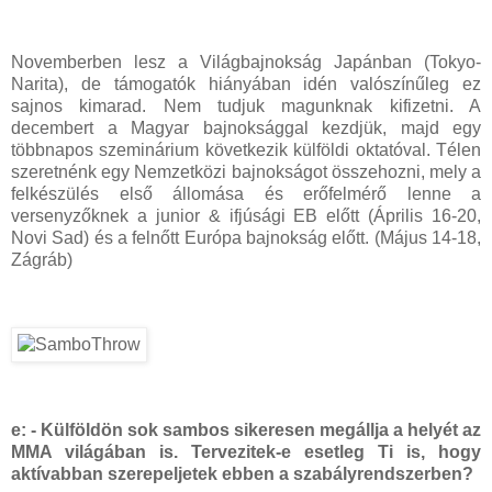
Novemberben lesz a Világbajnokság Japánban (Tokyo-
Narita), de támogatók hiányában idén valószínűleg ez
sajnos kimarad. Nem tudjuk magunknak kifizetni. A
decembert a Magyar bajnoksággal kezdjük, majd egy
többnapos szeminárium következik külföldi oktatóval. Télen
szeretnénk egy Nemzetközi bajnokságot összehozni, mely a
felkészülés első állomása és erőfelmérő lenne a
versenyzőknek a junior & ifjúsági EB előtt (Április 16-20,
Novi Sad) és a felnőtt Európa bajnokság előtt. (Május 14-18,
Zágráb)
e: - Külföldön sok sambos sikeresen megállja a helyét az
MMA világában is. Tervezitek-e esetleg Ti is, hogy
aktívabban szerepeljetek ebben a szabályrendszerben?