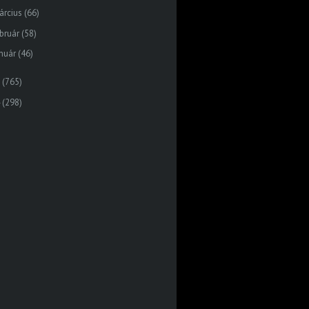
árcius
(66)
bruár
(58)
nuár
(46)
(765)
(298)