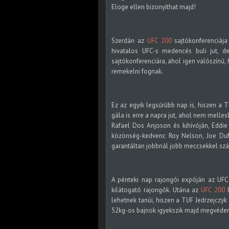
Eloge ellen bizonyíthat majd!
Szerdán az
UFC 200
sajtókonferenciája 
hivatalos UFC-s medencés buli jut, 
sajtókonferenciára, ahol igen valószínű
remekelni fognak.
Ez az egyik legsűrűbb nap is, hiszen a 
gála is erre a napra jut, ahol nem melle
Rafael Dos Anjoson és kihívóján, Eddie
közönség-kedvenc Roy Nelson, Joe Duff
garantáltan jobbnál jobb meccsekkel sz
A pénteki nap rajongói expóján az UFC s
kilátogató rajongók. Utána az
UFC 200
b
lehetnek tanúi, hiszen a TUF Jedrzejczyk
52kg-os bajnok igyekszik majd megvédeni