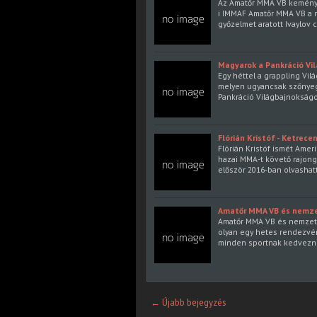
Az Amatőr MMA VB kemény n
i IMMAF Amatőr MMA VB a m
győzelmet aratott Ivaylov 
Magyarok a Pankráció Vi
Egy héttel a grappling Vi
melyen ugyancsak szőnyeg
Pankráció Világbajnokságo
Flórián Kristóf - Ketrece
Flórián Kristóf ismét Ame
hazai MMA-t követő rajongó
először 2016-ban olvashatt
Amatőr MMA VB és nemze
Amatőr MMA VB és nemzetkö
olyan egy hetes rendezvén
minden sportnak kedvezni 
← Újabb bejegyzés