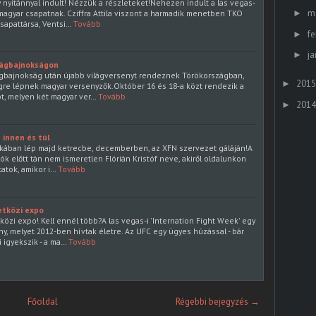
yitánnyal indult! Nézzük a részleteket!Nehezen indult a las vegas-
m
►
agyar csapatnak. Cziffra Attila viszont a harmadik menetben TKO
csapattársa, Ventsi…
Tovább
fe
►
ja
►
lágbajnokságon
lágbajnokság után újabb világversenyt rendeznek Törökországban,
2015
►
re lépnek magyar versenyzők.Október 16 és 18-a közt rendezik a
t, melyen két magyar ver…
Tovább
2014
►
n innen és túl
rikában lép majd ketrecbe, decemberben, az XFN szervezet gáláján!A
k előtt tán nem ismeretlen Flórián Kristóf neve, akiről oldalunkon
atok, amikor i…
Tovább
tközi expo
zi expo! Kell ennél több?A las vegas-i 'Internation Fight Week' egy
y, melyet 2012-ben hívtak életre. Az UFC egy ügyes húzással - bár
igyekszik - a ma…
Tovább
Főoldal
Régebbi bejegyzés →