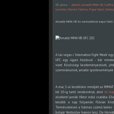
05 július
Ajánló
,
Amatőr MMA VB
,
Cziffra
Levente
,
Nánási Fatime
,
Papp Valér
,
Sárköz
Amatőr MMA VB és nemzetközi expo! Kell 
A las vegas-i 'Internation Fight Week' eg
UFC egy ügyes húzással - bár minden
vizet. Közösségi kezdeményezések, jót
szemináriumok, amatőr sportesemények és
A mai, 5.-ei kezdéskor mindjárt az IMMA
től 10-ig tartó rendezvényt, ahol
öt mag
elsőként Lemák Viktor indul csatába. Ell
később a nap folyamán Flórián Kris
Természetesen a hármas számú ketrec sem
bolgár Ventsislav Ivanov lesz. De Horvá