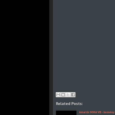
Related Posts:
Amatőr MMA VB - kemény