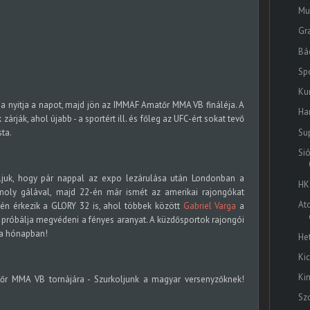
Mu
Gr
Bác
Sp
Ku
a nyitja a napot, majd jön az IMMAF Amatőr MMA VB fináléja. A
Ha
rják, ahol újabb - a sportért ill. és főleg az UFC-ért sokat tevő
Su
sta.
Si
ljuk, hogy pár nappal az expo lezárulása után Londonban a
HK
moly gálával, majd 22-én már ismét az amerikai rajongókat
At
én érkezik a GLORY 32 is, ahol többek között
Gabriel Varga
a
próbálja megvédeni a fényes aranyat. A küzdősportok rajongói
 a hónapban!
He
Ki
Ki
tőr MMA VB tornájára - Szurkoljunk a magyar versenyzőknek!
Sz