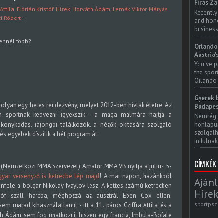
Firas Za
 Attila
,
Flórián Kristóf
,
Hírek
,
Horváth Ádám
,
Lemák Viktor
,
Mátyás
Recently
i Róbert
and honor
business
ennél több?
Orlando 
Austria'
You've p
the spor
Orlando 
Gyerek b
y olyan egy hetes rendezvény, melyet 2012-ben hívtak életre. Az
Budapes
 sportnak kedvezni igyekszik - a maga malmára hajtja a
Nemrég 
honlapun
ékonykodás, rajongói találkozók, a nézők okítására szolgáló
szolgálh
 egyebek díszítik a hét programját.
indulnak.
CÍMKÉK
F (Nemzetközi MMA Szervezet) Amatőr MMA VB nyitja a július 5-
yar versenyző is ketrecbe lép majd
! A mai napon, hazánkból
Ajánl
enfele a bolgár Nikolay Ivaylov lesz. A kettes számú ketrecben
Hírek
tóf száll harcba, méghozzá az ausztrál Eben Cox ellen.
sportpsz
 marad kihasználatlanul - itt a 11. páros Cziffra Attila és a
th Ádám sem fog unatkozni, hiszen egy francia, Imbula-Bofale