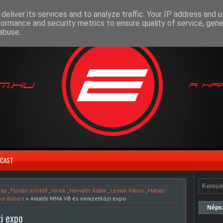
deliver its services and to analyze traffic. Your IP address and 
formance and security metrics to ensure quality of service, gen
abuse.
CAST
ila
,
Flórián Kristóf
,
Hírek
,
Horváth Ádám
,
Lemák Viktor
,
Mátyás
zi Róbert
» Amatőr MMA VB és nemzetközi expo
Néps
i expo