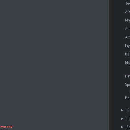
Tec
AF
Ma
Am
Am
Eg
Bjj
El
He
Sp
Ba
jú
►
m
►
áp
 nyitány
►