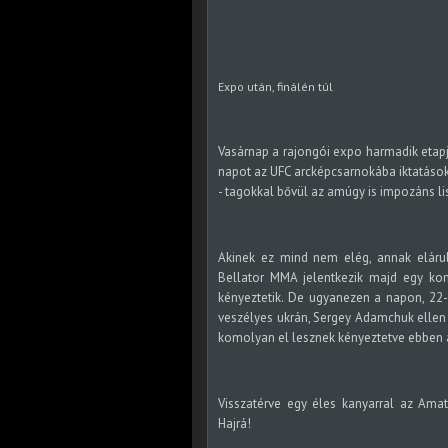
Expo után, finálén túl
Vasárnap a rajongói expo harmadik etapj
napot az UFC arcképcsarnokába iktatások zá
- tagokkal bővül az amúgy is impozáns li
Akinek ez mind nem elég, annak eláru
Bellator MMA jelentkezik majd egy ko
kényeztetik. De ugyanezen a napon, 22-
veszélyes ukrán, Sergey Adamchuk ellen 
komolyan el lesznek kényeztetve ebben
Visszatérve egy éles kanyarral az Ama
Hajrá!