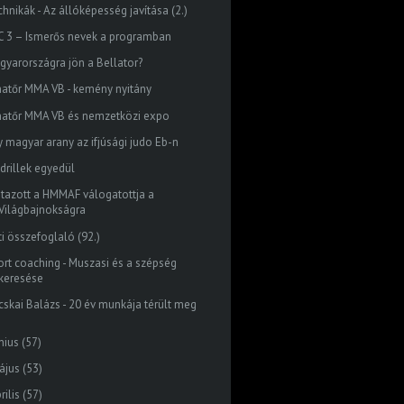
hnikák - Az állóképesség javítása (2.)
C 3 – Ismerős nevek a programban
gyarországra jön a Bellator?
atőr MMA VB - kemény nyitány
atőr MMA VB és nemzetközi expo
y magyar arany az ifjúsági judo Eb-n
 drillek egyedül
utazott a HMMAF válogatottja a
Világbajnokságra
ti összefoglaló (92.)
ort coaching - Muszasi és a szépség
keresése
cskai Balázs - 20 év munkája térült meg
nius
(57)
ájus
(53)
rilis
(57)