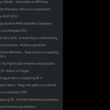
ras Zahabi – Szteroidok az MMA-ban
stin Marianna - Kihozni a maximumot
zin WGP 2016
gusztusban MMA edzőtábor Szegeden
ti összefoglaló (95.)
K Gála 2016 - Ernesto Hoost a díszvendég
bash Antoine - Kiütéses győzelem
molka Nikoletta – Dupla arany a Grappling
EB-n
II. Fuji Fight Kupát rendezik augusztusban
 23 - Kálucz vs Polgár
 magyar érem a Grappling EB-n
nási Fatime - Nagy erőt adtak a szurkolók
ti összefoglaló (94.)
appling EB - Szmolka Nikoletta aranyérmes
bash Antoine újra Keleten!