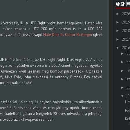
ARCHÍ
2026
►
2019
►
következik, ill. a UFC Fight Night bemérlegelései. Hetedikére
de ekkor lesznek a UFC 200 nyílt edzései is és a UFC 202
2018
►
, hogy az ismét összecsapó
Nate Diaz és Conor McGregor
újfent
2017
►
2016
▼
d
►
TUF Finálé bemérései, az UFC Fight Night: Dos Anjos vs Alvarez
n
►
sleg a könnyűsúlyú öv sorsa is eldől. A címet megvédeni igyekvő
o
►
 Alvarezen kívül lesznek még komoly párosítások! Ott lesz a
y, Mike Pyle, John Makdessi és Anthony Birchak. Egy szóval
s
►
ámolhatnak a nézők!
a
►
jú
▼
He
ztárjaival, jelenlegi is egykori bajnokokkal találkozhatnak a
emérését nézhetik végig és mindjárt egy újabb címmeccsnek
Feh
 vs Gadelha 2 gálán a lengyelek 28 éves üdvöskéje, a jelenlegi
Ke
 övét brazil kihívójával szemben.