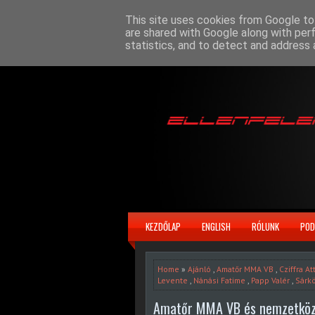
This site uses cookies from Google to 
are shared with Google along with per
statistics, and to detect and address 
KEZDŐLAP
ENGLISH
RÓLUNK
POD
Home
»
Ajánló
,
Amatőr MMA VB
,
Cziffra Att
Levente
,
Nánási Fatime
,
Papp Valér
,
Sárkö
Amatőr MMA VB és nemzetköz