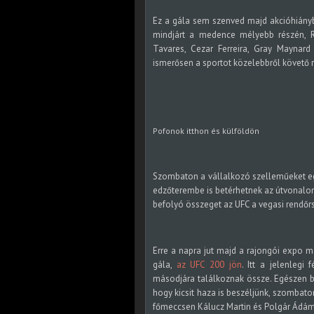
Ez a gála sem szenved majd akcióhiány
mindjárt a medence mélyebb részén, R
Tavares, Cezar Ferreira, Gray Maynar
ismerősen a sportot közelebbről követő
Pofonok itthon és külföldön
Szombaton a vállalkozó szelleműeket eg
edzőterembe is betérhetnek az útvonalon
befolyó összeget az UFC a vegasi rendőr
Erre a napra jut majd a rajongói expo m
gála,
az UFC 200 jön
. Itt a jelenleg
másodjára találkoznak össze. Egészen bi
hogy kicsit haza is beszéljünk, szombato
főmeccsen Kálucz Martin és Polgár Ádám K