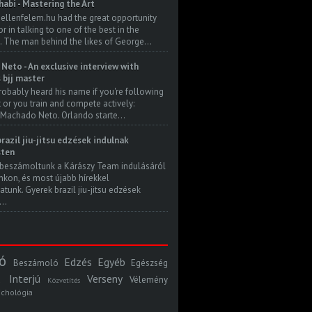
habi - Mastering the Art
 ellenfelem.hu had the great opportunity
 in talking to one of the best in the
. The man behind the likes of George...
Neto - An exclusive interview with
s bjj master
robably heard his name if you're following
t or you train and compete actively:
Machado Neto. Orlando starte...
razil jiu-jitsu edzések indulnak
ten
beszámoltunk a Kárászy Team indulásáról
kon, és most újabb hírekkel
atunk. Gyerek brazil jiu-jitsu edzések
..
ó
Edzés
Egyéb
Beszámoló
Egészség
Interjú
Verseny
Vélemény
Közvetítés
ichológia