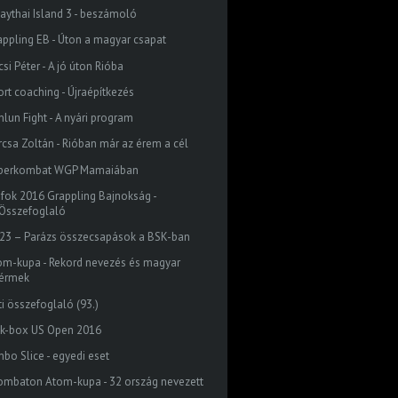
aythai Island 3 - beszámoló
appling EB - Úton a magyar csapat
si Péter - A jó úton Rióba
ort coaching - Újraépítkezés
nlun Fight - A nyári program
rcsa Zoltán - Rióban már az érem a cél
perkombat WGP Mamaiában
ófok 2016 Grappling Bajnokság -
Összefoglaló
23 – Parázs összecsapások a BSK-ban
om-kupa - Rekord nevezés és magyar
érmek
ti összefoglaló (93.)
ck-box US Open 2016
mbo Slice - egyedi eset
ombaton Atom-kupa - 32 ország nevezett