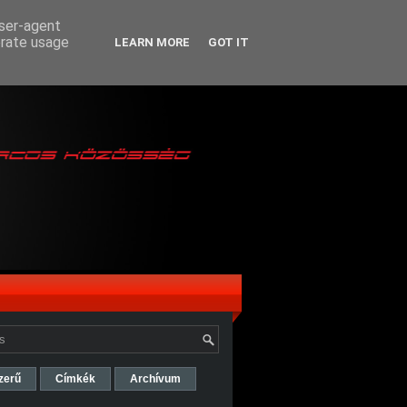
user-agent
erate usage
LEARN MORE
GOT IT
zerű
Címkék
Archívum