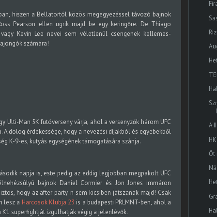
Fi
ban, hiszen a Bellatortól közös megegyezéssel távozó bajnok
Sa
oss Pearson ellen ugrik majd be egy keringőre. De Thiago
Ri
d vagy Kevin Lee nevei sem véletlenül csengenek kellemes-
 rajongók számára!
Au
He
TE
Ha
Sz
y Ulti-Man 5K futóverseny várja, ahol a versenyzők három UFC
A I
. A dolog érdekessége, hogy a nevezési díjakból és egyebekből
HK
ség K-9-es, kutyás egységének támogatására szánja.
Öt
Ná
ásodik napja is, este pedig az eddig legjobban megpakolt UFC
He
i félnehézsúlyú bajnok Daniel Cormier és Jon Jones immáron
ztos, hogy az after party-n sem kicsiben játszanak majd! Csak
Gr
n lesz a
Harcosok Klubja 23
is a budapesti PRLMNT-ben, ahol a
Ha
1 superfightját izgulhatják végig a jelenlévők.