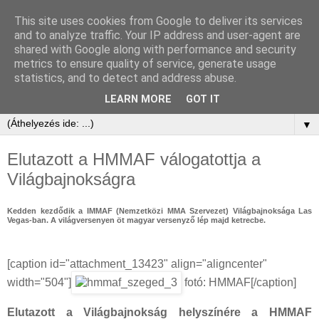
This site uses cookies from Google to deliver its services
and to analyze traffic. Your IP address and user-agent are
shared with Google along with performance and security
metrics to ensure quality of service, generate usage
statistics, and to detect and address abuse.
LEARN MORE
GOT IT
▼
Elutazott a HMMAF válogatottja a
Világbajnokságra
Kedden kezdődik a IMMAF (Nemzetközi MMA Szervezet) Világbajnoksága Las
Vegas-ban. A világversenyen öt magyar versenyző lép majd ketrecbe.
[caption id="attachment_13423" align="aligncenter"
width="504"]
fotó: HMMAF[/caption]
Elutazott a Világbajnokság helyszínére a HMMAF