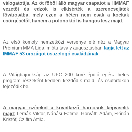
válogatottja. Az öt főből álló magyar csapatot a HMMAF
vezetői és edzők is elkísérték a szerencsejáték
fővárosába, mely ezen a héten nem csak a kockák
csörgésétől, hanem a pofonoktól is hangos lesz majd.
Az első komoly nemzetközi versenye elé néz a Magyar
Prémium MMA Liga, mióta tavaly augusztusban
tagja lett az
IMMAF 53 országot összefogó családjának
.
A Világbajnokság az UFC 200 köré épülő egész hetes
program részeként kedden kezdődik majd, és csütörtökön
fejeződik be.
A magyar színeket a következő harcosok képviselik
majd:
Lemák Viktor, Nánási Fatime, Horváth Ádám, Flórián
Kristóf, Cziffra Attila.