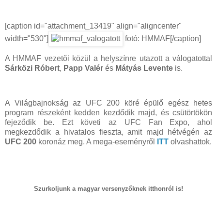
[caption id="attachment_13419" align="aligncenter"
width="530"]
fotó: HMMAF[/caption]
A HMMAF vezetői közül a helyszínre utazott a válogatottal
Sárközi Róbert
,
Papp Valér
és
Mátyás Levente
is.
A Világbajnokság az UFC 200 köré épülő egész hetes
program részeként kedden kezdődik majd, és csütörtökön
fejeződik be. Ezt követi az UFC Fan Expo, ahol
megkezdődik a hivatalos fieszta, amit majd hétvégén az
UFC 200
koronáz meg. A mega-eseményről
ITT
olvashattok.
Szurkoljunk a magyar versenyzőknek itthonról is!