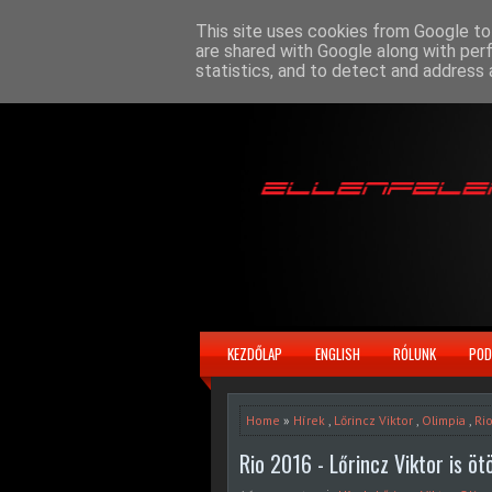
This site uses cookies from Google to 
are shared with Google along with per
statistics, and to detect and address 
KEZDŐLAP
ENGLISH
RÓLUNK
POD
Home
»
Hírek
,
Lőrincz Viktor
,
Olimpia
,
Ri
Rio 2016 - Lőrincz Viktor is ötö