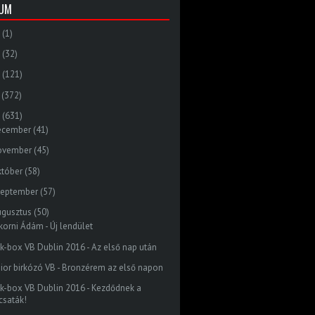
VUM
(1)
(32)
(121)
(372)
(631)
ecember
(41)
ovember
(45)
któber
(58)
zeptember
(57)
ugusztus
(50)
korni Ádám - Új lendület
ck-box VB Dublin 2016 - Az első nap után
nior birkózó VB - Bronzérem az első napon
ck-box VB Dublin 2016 - Kezdődnek a
csaták!