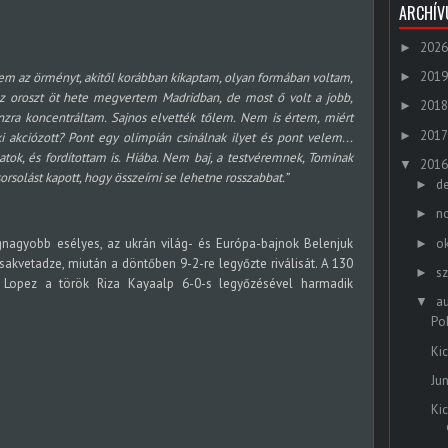
ARCHÍ
2026
►
2019
rtem az örményt, akitől korábban kikaptam, olyan formában voltam,
►
z oroszt öt hete megvertem Madridban, de most ő volt a jobb,
2018
►
nzra koncentráltam. Sajnos elvették tőlem. Nem is értem, miért
2017
►
 aki akciózott? Pont egy olimpián csinálnak ilyet és pont velem...
ok, és fordítottam is. Hiába. Nem baj, a testvéremnek, Tominak
2016
▼
orsolást kapott, hogy összeírni se lehetne rosszabbat.”
d
►
n
►
o
gnagyobb esélyes, az ukrán világ- és Európa-bajnok Belenjuk
►
kvetadze, miután a döntőben 9-2-re legyőzte riválisát. A 130
s
►
 Lopez a török Riza Kayaalp 6-0-s legyőzésével harmadik
a
▼
Po
Ki
Ju
Ki