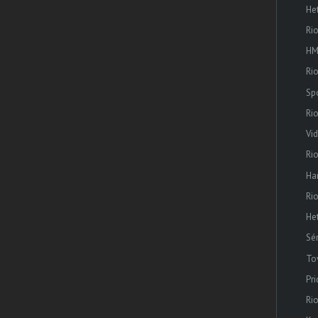
He
Ri
HM
Rio
Sp
Ri
Vi
Ri
Ha
Ri
He
Sé
To
Pr
Ri