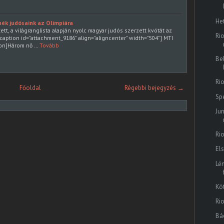
He
nék judósaink az Olimpiára
ett, a világranglista alapján nyolc magyar judós szerzett kvótát az
Rio
.[caption id="attachment_9186" align="aligncenter" width="504"] MTI
ion]Három nő …
Tovább
Be
Ri
Főoldal
Régebbi bejegyzés →
Sp
Ju
Ri
El
Lé
Köt
Rio
Bá