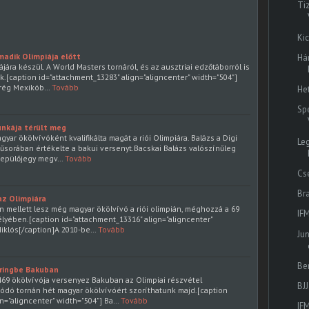
Ti
Ki
madik Olimpiája előtt
Há
jára készül. A World Masters tornáról, és az ausztriai edzőtáborról is
k.[caption id="attachment_13283" align="aligncenter" width="504"]
mrég Mexikób…
Tovább
He
Sp
unkája térült meg
yar ökölvívóként kvalifikálta magát a riói Olimpiára. Balázs a Digi
Le
műsorában értékelte a bakui versenyt.Bacskai Balázs valószínűleg
 repülőjegy megv…
Tovább
Cs
Br
az Olimpiára
n mellett lesz még magyar ökölvívó a riói olimpián, méghozzá a 69
IF
élyében.[caption id="attachment_13316" align="aligncenter"
Miklós[/caption]A 2010-be…
Tovább
Ju
Ben
 ringbe Bakuban
469 ökölvívója versenyez Bakuban az Olimpiai részvétel
BJJ
ródó tornán hét magyar ökölvívóért szoríthatunk majd.[caption
n="aligncenter" width="504"] Ba…
Tovább
IF