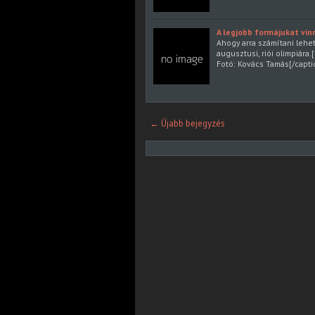
A legjobb formájukat vin
Ahogy arra számítani lehet
augusztusi, riói olimpiára
Fotó: Kovács Tamás[/capt
← Újabb bejegyzés