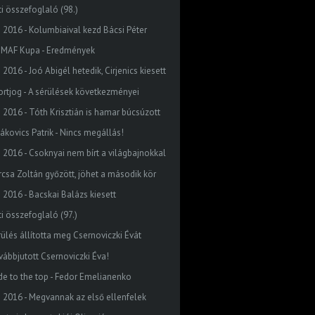
ti összefoglaló (98.)
o 2016 - Kolumbiaival kezd Bácsi Péter
MAF Kupa - Eredmények
 2016 - Joó Abigél hetedik, Cirjenics kiesett
ortjog - A sérülések következményei
o 2016 - Tóth Krisztián is hamar búcsúzott
dákovics Patrik - Nincs megállás!
o 2016 - Csoknyai nem bírt a világbajnokkal
rcsa Zoltán győzött, jöhet a második kör
o 2016 - Bacskai Balázs kiesett
ti összefoglaló (97.)
rülés állította meg Csernoviczki Évát
vábbjutott Csernoviczki Éva!
ide to the top - Fedor Emelianenko
o 2016 - Megvannak az első ellenfelek