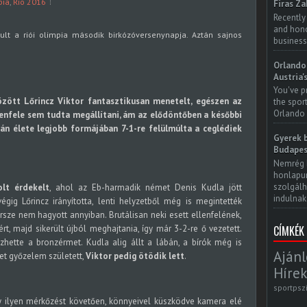
pia
,
Rio 2016
Firas Za
Recently
and honor
ult a riói olimpia második birkózóversenynapja. Aztán sajnos
business
Orlando 
Austria'
You've p
ött Lőrincz Viktor fantasztikusan menetelt, egészen az
the spor
Orlando 
llenfele sem tudta megállítani, ám az elődöntőben a későbbi
án élete legjobb formájában 7-1-re felülmúlta a ceglédiek
Gyerek b
Budapes
Nemrég 
honlapun
szolgálh
lt érdekelt
, ahol az Eb-harmadik német Denis Kudla jött
indulnak.
égig Lőrincz irányította, lenti helyzetből még is megintették
rsze nem hagyott annyiban. Brutálisan neki esett ellenfelének,
CÍMKÉK
rt, majd sikerült újból meghajtania, így már 3-2-re ő vezetett.
zhette a bronzérmet. Kudla alig állt a lábán, a bírók még is
Ajánl
et győzelem született,
Viktor pedig ötödik lett
.
Hírek
sportpsz
gy ilyen mérkőzést követően, könnyeivel küszködve kamera elé