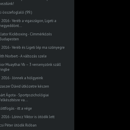
kezdünk!
ti összefoglaló (99.)
 2016 - Veréb a vigaszágon, Ligeti a
negyeddönt...
llator Kickboxing - Címmérkőzés
Budapesten
o 2016 - Veréb és Ligeti lép ma szőnyegre
éth Norbert - A változás szele
nior Muaythai Vb – 3 versenyzőnk száll
ringbe
o 2016 - Jönnek a hölgyeink
szaszer Dávid ütközetre készen
nárt Ágota - Sportpszichológiai
felkészítésre va...
öttfogás - itt a vége
 2016 - Lőrincz Viktor is ötödik lett
csi Péter ötödik Rióban