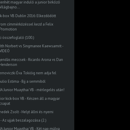
zenhét magyar induló a junior birkózó
Világbajno...
ck-box VB Dublin 2016: Elkezdődött
rom címmérkőzéssel kezd a Felix
Promotion
ti összefoglaló (100.)
éth Norbert vs Singmanee Kaewsamrit -
VIDEÓ
gendás meccsek - Ricardo Arona vs Dan
Henderson
ernoviczki Éva Tokióig nem adja fel
aulio Estima - Bjj a semmiből
MA Junior Muaythai VB - mérlegelés után!
nior kick-box VB - Készen áll a magyar
csapat
edek Zsolt - Helyt állni és nyerni
 - Az ujjak beszalagozása (2.)
MA Junior Muaythai VB - Két nap múlva