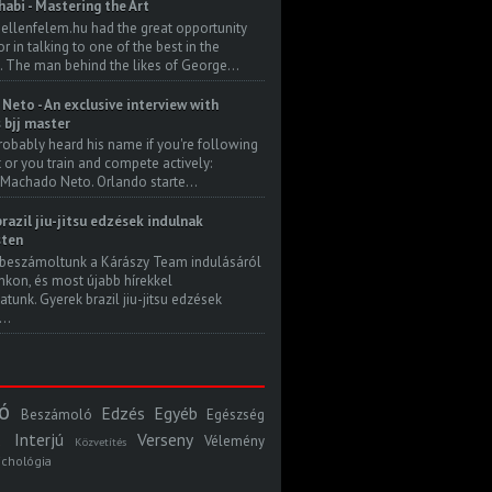
habi - Mastering the Art
 ellenfelem.hu had the great opportunity
 in talking to one of the best in the
. The man behind the likes of George...
Neto - An exclusive interview with
s bjj master
robably heard his name if you're following
t or you train and compete actively:
Machado Neto. Orlando starte...
razil jiu-jitsu edzések indulnak
ten
beszámoltunk a Kárászy Team indulásáról
kon, és most újabb hírekkel
atunk. Gyerek brazil jiu-jitsu edzések
..
ó
Edzés
Egyéb
Beszámoló
Egészség
Interjú
Verseny
Vélemény
Közvetítés
ichológia