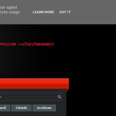
user-agent
erate usage
LEARN MORE
GOT IT
zerű
Címkék
Archívum