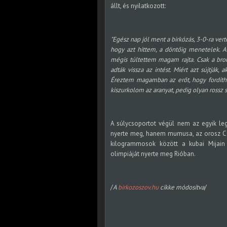
állt, és nyilatkozott:
"Egész nap jól ment a birkózás, 3-0-ra ve
hogy azt hittem, a döntőig menetelek. A
mégis túltettem magam rajta. Csak a bro
adták vissza az intést. Miért azt sújtják,
Éreztem magamban az erőt, hogy fordíthat
kiszurkolom az aranyat, pedig olyan rossz s
A súlycsoportot végül nem az egyik le
nyerte meg, hanem mumusa, az orosz Csa
kilogrammosok között a kubai Mijain
olimpiáját nyerte meg Rióban.
/
A
birkozoszov.hu
cikke módosítva
/