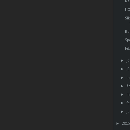
Kar
LI
Si
Ba
Spo
Ed
jú
►
jú
►
m
►
áp
►
m
►
fe
►
ja
►
2015
►