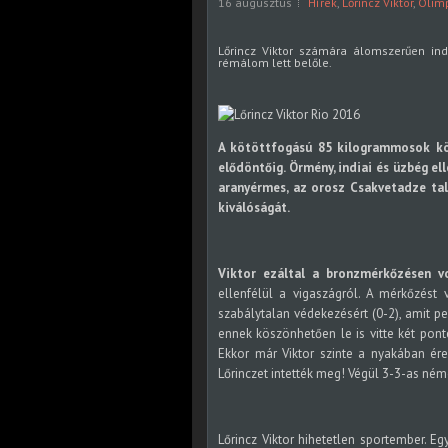
16 augusztus
Hírek
,
Lőrincz Viktor
,
Olim
Lőrincz Viktor számára álomszerűen ind
rémálom lett belőle.
A kötöttfogású 85 kilogrammosok köz
elődöntőig. Örmény, indiai és üzbég e
aranyérmes, az orosz Csakvetadze tal
kiválóságát.
Viktor ezáltal a bronzmérkőzésen vo
ellenfélül a vigaszágról. A mérkőzést v
szabálytalan védekezésért (0-2), amit pe
ennek köszönhetően le is vitte két ponté
Ekkor már Viktor szinte a nyakában ére
Lőrinczet intették meg! Végül 3-3-as ném
Lőrincz Viktor hihetetlen sportember. E