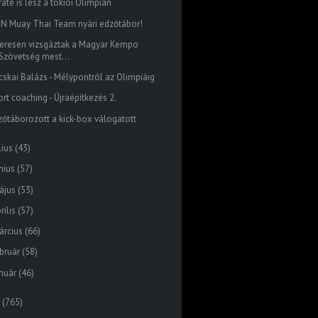
ate is lesz a tokiói Olimpián
ON Muay Thai Team nyári edzőtábor!
keresen vizsgáztak a Magyar Kempo
Szövetség mest...
cskai Balázs - Mélypontról az Olimpiáig
rt coaching - Újraépítkezés 2.
zőtáborozott a kick-box válogatott
lius
(43)
nius
(57)
ájus
(53)
rilis
(57)
árcius
(66)
bruár
(58)
nuár
(46)
(765)