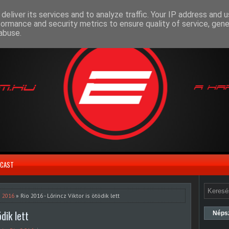
deliver its services and to analyze traffic. Your IP address and 
formance and security metrics to ensure quality of service, gen
abuse.
CAST
o 2016
» Rio 2016 - Lőrincz Viktor is ötödik lett
dik lett
Néps