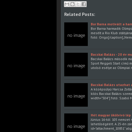
Related Posts:
Bor Barna motivált a har
Bor Barna harmadik Olimpiá
mesélt a Rio Klub stábjána
fotó: Origo[/caption]„Ne
Bacskai Balázs - 20 év m
Bacskai Balázs második mag
Sport Reggeli Start című 
utolsó esélye az Olimpiai
Bacskai Balázs utazhat 
A középsúlyú Harcsa Zoltá
kilós Bacskai Balázs szem
width="504"] fotó: Szabó 
Hét magyar ökölvívó lép
Június 16-tól 105 nemzet 
lehetőségéért. A 25-én zá
id="attachment_10851" alig