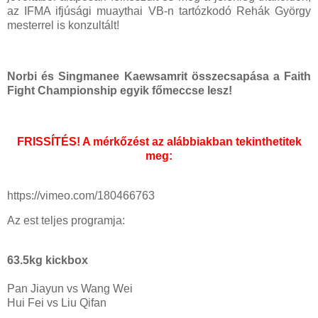
az IFMA ifjúsági muaythai VB-n tartózkodó Rehák György
mesterrel is konzultált!
Norbi és Singmanee Kaewsamrit összecsapása a Faith
Fight Championship egyik főmeccse lesz!
FRISSÍTÉS! A mérkőzést az alábbiakban tekinthetitek
meg:
https://vimeo.com/180466763
Az est teljes programja:
63.5kg kickbox
Pan Jiayun vs Wang Wei
Hui Fei vs Liu Qifan