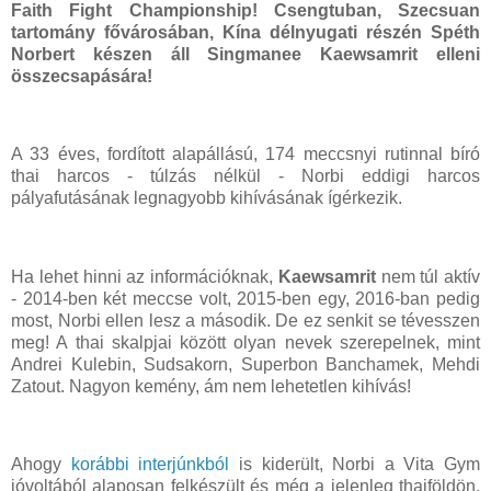
Faith Fight Championship! Csengtuban, Szecsuan
tartomány fővárosában, Kína délnyugati részén Spéth
Norbert készen áll Singmanee Kaewsamrit elleni
összecsapására!
A 33 éves, fordított alapállású, 174 meccsnyi rutinnal bíró
thai harcos - túlzás nélkül - Norbi eddigi harcos
pályafutásának legnagyobb kihívásának ígérkezik.
Ha lehet hinni az információknak,
Kaewsamrit
nem túl aktív
- 2014-ben két meccse volt, 2015-ben egy, 2016-ban pedig
most, Norbi ellen lesz a második. De ez senkit se tévesszen
meg! A thai skalpjai között olyan nevek szerepelnek, mint
Andrei Kulebin, Sudsakorn, Superbon Banchamek, Mehdi
Zatout. Nagyon kemény, ám nem lehetetlen kihívás!
Ahogy
korábbi interjúnkból
is kiderült, Norbi a Vita Gym
jóvoltából alaposan felkészült és még a jelenleg thaiföldön,