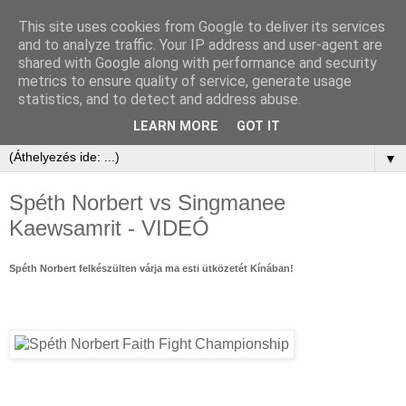
This site uses cookies from Google to deliver its services
and to analyze traffic. Your IP address and user-agent are
shared with Google along with performance and security
metrics to ensure quality of service, generate usage
statistics, and to detect and address abuse.
LEARN MORE
GOT IT
▼
Spéth Norbert vs Singmanee
Kaewsamrit - VIDEÓ
Spéth Norbert felkészülten várja ma esti ütközetét Kínában!