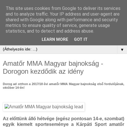
This site uses cookies from Google to deliver its services
and to analyze traffic. Your IP address and user-agent are
shared with Google along with performance and security
metrics to ensure quality of service, generate usage
statistics, and to detect and address abuse.
LEARN MORE
GOT IT
▼
Amatőr MMA Magyar bajnokság -
Dorogon kezdődik az idény
Dorog ad otthon a 2017/18 évi amatőr MMA Magyar bajnokság első fordulójának,
október 14-én!
Az előttünk álló hétvége (egész pontosan 14-e, szombat)
egyik kiemelt sporteseménye a Kárpáti Sport amatőr