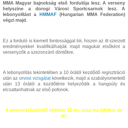
MMA Magyar bajnokság első fordulója lesz. A verseny
helyszíne a dorogi Városi Sportcsarnok lesz. A
lebonyolítást a
HMMAF
(Hungarian MMA Federation)
végzi majd.
Ez a forduló is kiemelt fontossággal bír, hiszen az itt szerzett
eredményekkel kvalifikálhatják majd magukat elsőként a
versenyzők a szezonzáró döntőkre.
A lebonyolítás tekintetében a 10 órától kezdődő regisztráció
után az
orvosi vizsgálat
következik, majd a szabályismertető
után 13 órától a küzdőtérre helyeződik a hangsúly és
elcsattanhatnak az első pofonok.
A nevezési határidő október 12-én, azaz ma éjfélkor jár
le!