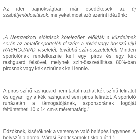
Az idei bajnokságban már esedékesek az
új
szabálymódosítások
, melyeket most szó szerint idézünk:
„A Nemzetközi előírások kötelezően előírják a küzdelmek
során az amatőr sportolók részére a rövid vagy hosszú ujjú
RASHGUARD viseletét, továbbá szín-összetételét!
Minden
sportolónak rendelkeznie kell egy piros és egy kék
rashguard felsővel, melynek szín-összeállítása 80%-ban
pirosnak vagy kék színűnek kell lennie.
A piros színű rashguard nem tartalmazhat kék színű feliratot
és ugyan így a kék rashguard sem piros feliratot. A sportoló
ruházatán a támogatójának, szponzorának logóját
feltüntetheti 10 x 14 cm-s mérethatárig.”
Edzőknek, kísérőknek a versenyre való belépés ingyenes. A
helyszín a dorogi Városi Sportcsarnok (Iskola út 1.).