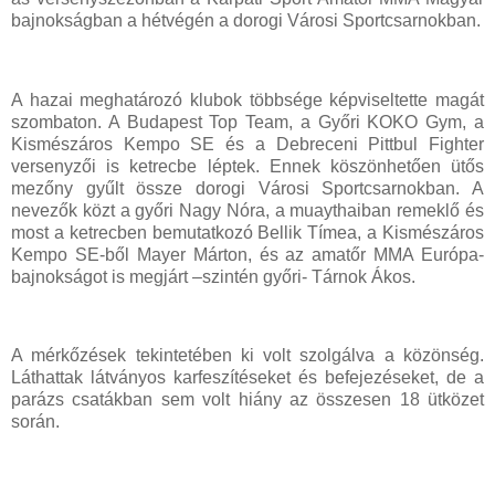
bajnokságban a hétvégén a dorogi Városi Sportcsarnokban.
A hazai meghatározó klubok többsége képviseltette magát
szombaton. A Budapest Top Team, a Győri KOKO Gym, a
Kismészáros Kempo SE és a Debreceni Pittbul Fighter
versenyzői is ketrecbe léptek. Ennek köszönhetően ütős
mezőny gyűlt össze dorogi Városi Sportcsarnokban. A
nevezők közt a győri Nagy Nóra, a muaythaiban remeklő és
most a ketrecben bemutatkozó Bellik Tímea, a Kismészáros
Kempo SE-ből Mayer Márton, és az amatőr MMA Európa-
bajnokságot is megjárt –szintén győri- Tárnok Ákos.
A mérkőzések tekintetében ki volt szolgálva a közönség.
Láthattak látványos karfeszítéseket és befejezéseket, de a
parázs csatákban sem volt hiány az összesen 18 ütközet
során.