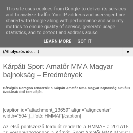
This site uses cookies from Google to deliver its services
and to analyze traffic. Your IP address and user-agent are
shared with Google along with performance and security
metrics to ensure quality of service, generate usage
statistics, and to detect and address abuse.
LEARN MORE
GOT IT
▼
Kárpáti Sport Amatőr MMA Magyar
bajnokság – Eredmények
Hétvégén Dorogon rendezték a Kárpáti Amatőr MMA Magyar bajnokság aktuális
évadának első fordulóját.
[caption id="attachment_13659" align="aligncenter"
width="504"]
fotó: HMMAF[/caption]
Az első pontszerző fordulót rendezte a HMMAF a 2017/18-
as versenyszezonban a Kárpáti Sport Amatőr MMA Magyar