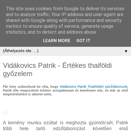
This site uses cookies from Google to deliver its services
and to analyze traffic. Your IP address and user-agent are
shared with Google along with performance and security
metrics to ensure quality of service, generate usage
statistics, and to detect and address abuse.
LEARN MORE
GOT IT
▼
Vidákovics Patrik - Értékes thaiföldi
győzelem
Pár hete számoltunk be róla, hogy
Vidákovics Patrik Thaiföldöl edzőtáborozik
.
Patrik tőle megszokott módon szorgalmasan és keményen edz, és már az első
megmérettetést is sikerrel vette.
A kemény munka ezúttal is meghozta gyümölcsét. Patrik
több hete tartó edzőtáborozást követően első