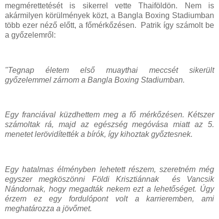
megmérettetését is sikerrel vette Thaiföldön. Nem is
akármilyen körülmények közt, a Bangla Boxing Stadiumban
több ezer néző előtt, a főmérkőzésen. Patrik így számolt be
a győzelemről:
"Tegnap életem első muaythai meccsét sikerült
győzelemmel zárnom a Bangla Boxing Stadiumban.
Egy franciával küzdhettem meg a fő mérkőzésen. Kétszer
számoltak rá, majd az egészség megóvása miatt az 5.
menetet lerövidítették a bírók, így kihoztak győztesnek.
Egy hatalmas élményben lehetett részem, szeretném még
egyszer megköszönni Földi Krisztiánnak és Vancsik
Nándornak, hogy megadták nekem ezt a lehetőséget. Úgy
érzem ez egy fordulópont volt a karrieremben, ami
meghatározza
a jövőmet.