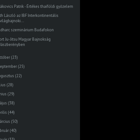
ákovics Patrik - Értékes thaiföldi győzelem
th László az IBF Interkontinentális
világbajnoki...
ldharc szeminárium Budafokon
ort Ju-Jitsu Magyar Bajnokság
Jászberényben
któber
(23)
zeptember
(25)
ugusztus
(22)
lius
(28)
nius
(29)
ájus
(38)
rilis
(44)
árcius
(50)
bruár
(40)
nuár
(33)