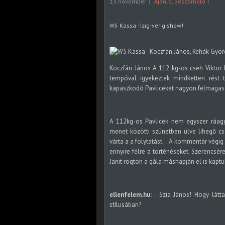
13 november
Ajánló
,
Beszámoló
W5 Kassa - Ízig-vérig show!
Koczfán János A 112 kg-os cseh Viktor 
tempóval igyekeztek mindketten rést t
kapaszkodó Pavliceket nagyon felmagaszt
A 112kg-os Pavlicek nem egyszer ráagg
menet közötti szünetben ülve lihegő cse
várta a a folytatást... A kommentár végig
ennyire félre a történéseket. Szerencsé
Janit rögtön a gála másnapján el is kaptu
ellenfelem.hu:
- Szia János! Hogy látta
stílusában?