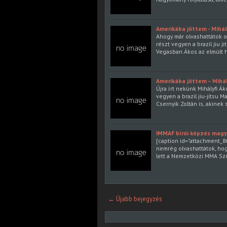
Amerikába jöttem - Mihály
Ahogy már olvashattátok o
részt vegyen a brazil jiu 
Vegasban.Ákos az elmúlt h
Amerikába jöttem – Mihály
Újra írt nekünk Mihályfi Ák
vegyen a brazil jiu-jitsu 
Csernyik Zoltán is, akinek
IMMAF bírói képzés magy
[caption id="attachment_86
nemrég olvashattátok, hogy
lett a Nemzetközi MMA Sz
← Újabb bejegyzés