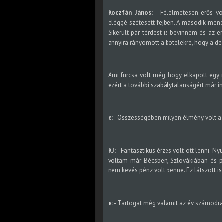
Koczfán János:
- Félelmetesen erős vol
eléggé szétesett fejben. A második menet
Sikerült pár térdest is bevinnem és az e
annyira rányomott a kötelekre, hogy a de
Ami furcsa volt még, hogy elkapott egy r
ezért a további szabálytalanságért már in
e:
- Összességében milyen élmény volt a 
KJ:
- Fantasztikus érzés volt ott lenni. 
voltam már Bécsben, Szlovákiában és p
nem kevés pénz volt benne. Ez látszott i
e:
- Tartogat még valamit az év számodra