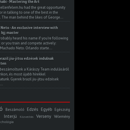
habi - Mastering the Art
 ellenfelem.hu had the great opportunity
 in talking to one of the best in the
. The man behind the likes of George...
Neto - An exclusive interview with
s bjj master
robably heard his name if you're following
t or you train and compete actively:
Machado Neto. Orlando starte...
razil jiu-jitsu edzések indulnak
ten
beszámoltunk a Kárászy Team indulásáról
kon, és most újabb hírekkel
atunk. Gyerek brazil jiu-jitsu edzések
..
ó
Edzés
Egyéb
Beszámoló
Egészség
Interjú
Verseny
Vélemény
Közvetítés
ichológia