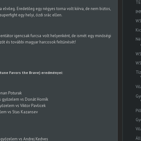
TE
lvileg. Eredetileg egy négyes torna volt kiírva, de nem biztos,
IM
uperfight egy helyi, ózdi srác ellen.
W5
Ki
tátor igencsak furcsa volt helyenként, de ismét egy minőségi
Né
ezőt és további magyar harcosok feltűnését!
W5
W5
Tí
tune Favors the Brave) eredményei:
Vi
enan Poturak
Gy
 győzelem vs Donát Horník
őzelem vs Viktor Pavlicek
Pi
lem vs Stas Kazansev
Gy
Vi
Ál
 győzelem vs Andrej Kedves