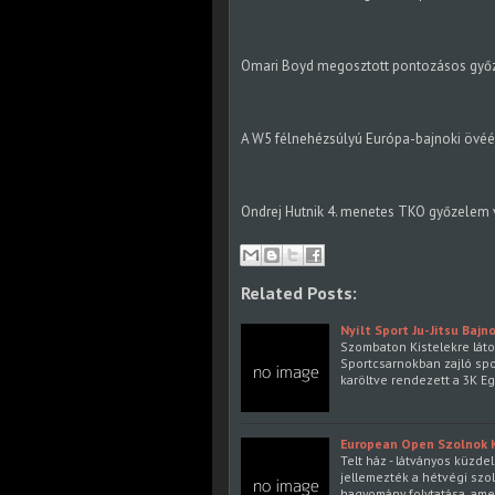
Omari Boyd megosztott pontozásos győz
A W5 félnehézsúlyú Európa-bajnoki övéér
Ondrej Hutnik 4. menetes TKO győzelem 
Related Posts:
Nyílt Sport Ju-Jitsu Baj
Szombaton Kistelekre láto
Sportcsarnokban zajló spor
karöltve rendezett a 3K E
European Open Szolnok 
Telt ház - látványos küzde
jellemezték a hétvégi szo
hagyomány folytatása, am