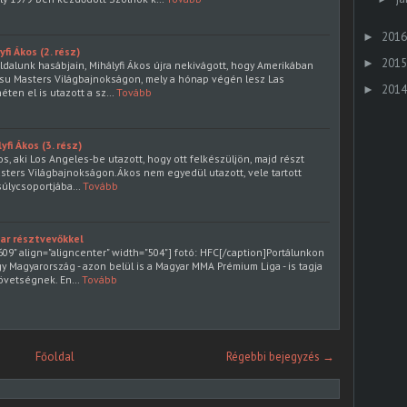
2016
►
fi Ákos (2. rész)
2015
►
ldalunk hasábjain, Mihályfi Ákos újra nekivágott, hogy Amerikában
jitsu Masters Világbajnokságon, mely a hónap végén lesz Las
2014
►
éten el is utazott a sz…
Tovább
fi Ákos (3. rész)
os, aki Los Angeles-be utazott, hogy ott felkészüljön, majd részt
Masters Világbajnokságon.Ákos nem egyedül utazott, vele tartott
 súlycsoportjába…
Tovább
ar résztvevőkkel
09" align="aligncenter" width="504"] fotó: HFC[/caption]Portálunkon
 Magyarország - azon belül is a Magyar MMA Prémium Liga - is tagja
övetségnek. En…
Tovább
Főoldal
Régebbi bejegyzés →