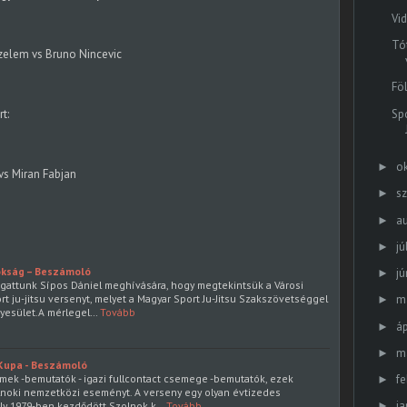
Vid
Tó
elem vs Bruno Nincevic
Fö
Sp
t:
o
►
vs Miran Fabjan
s
►
a
►
jú
►
nokság – Beszámoló
jú
►
gattunk Sípos Dániel meghívására, hogy megtekintsük a Városi
m
t ju-jitsu versenyt, melyet a Magyar Sport Ju-Jitsu Szakszövetséggel
►
gyesület.A mérlegel…
Tovább
áp
►
m
►
Kupa - Beszámoló
fe
lmek -bemutatók - igazi fullcontact csemege -bemutatók, ezek
►
lnoki nemzetközi eseményt. A verseny egy olyan évtizedes
ja
►
ely 1979-ben kezdődött Szolnok k…
Tovább