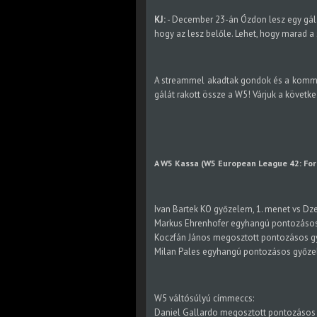
KJ:
- December 23-án Ózdon lesz egy gála e
hogy az lesz belőle. Lehet, hogy marad a s
A streammel akadtak gondok és a kommen
gálát rakott össze a W5! Várjuk a követk
A W5 Kassa (W5 European League 42: For
Ivan Bartek KO győzelem, 1. menet vs Dz
Markus Ehrenhofer egyhangú pontozásos
Koczfán János megosztott pontozásos gy
Milan Pales egyhangú pontozásos győze
W5 váltósúlyú címmeccs:
Daniel Gallardo megosztott pontozásos