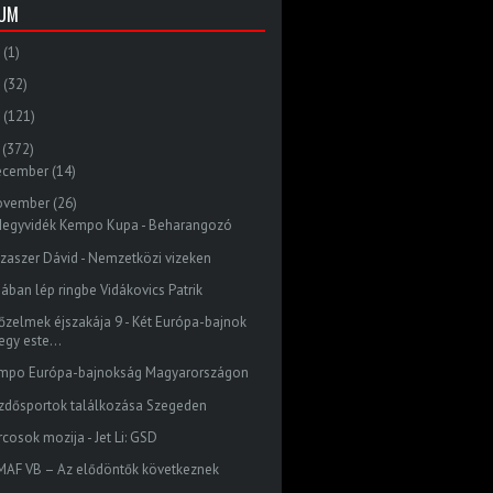
VUM
(1)
(32)
(121)
(372)
ecember
(14)
ovember
(26)
. Hegyvidék Kempo Kupa - Beharangozó
szaszer Dávid - Nemzetközi vizeken
nában lép ringbe Vidákovics Patrik
őzelmek éjszakája 9 - Két Európa-bajnok
egy este...
mpo Európa-bajnokság Magyarországon
zdősportok találkozása Szegeden
rcosok mozija - Jet Li: GSD
MAF VB – Az elődöntők következnek