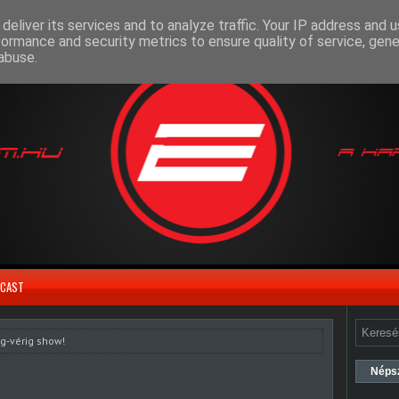
deliver its services and to analyze traffic. Your IP address and 
formance and security metrics to ensure quality of service, gen
abuse.
CAST
ig-vérig show!
Néps