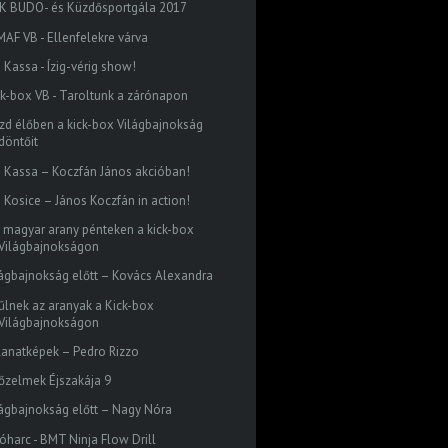
K BUDO- és Küzdősportgála 2017
MAF VB - Ellenfelekre várva
 Kassa - Ízig-vérig show!
ck-box VB - Taroltunk a zárónapon
zd élőben a kick-box Világbajnokság
döntőit
 Kassa – Koczfán János akcióban!
 Kosice – János Koczfán in action!
z magyar arany pénteken a kick-box
Világbajnokságon
lágbajnokság előtt – Kovács Alexandra
űlnek az aranyak a Kick-box
Világbajnokságon
llanatképek – Pedro Rizzo
őzelmek Éjszakája 9
lágbajnokság előtt – Nagy Nóra
lóharc - BMT Ninja Flow Drill