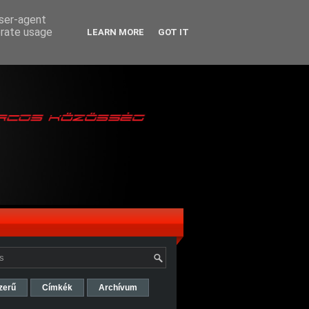
user-agent
erate usage
LEARN MORE
GOT IT
zerű
Címkék
Archívum