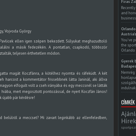
Firas Za
Recently
and honor
business
Orlando 
Austria'
You've p
Pavlicek ellen igen szépen bekezdett. Súlyukat meghazudtoló
the spor
alálni a másik fedezékén. A pontatlan, csapkodó, többször
Orlando 
alták, teljesen érthetetlen módon.
Gyerek b
Budapes
Nemrég 
atta magát Koczfánra, a kötélhez nyomta és ráfeküdt. A két
honlapun
h harcost a kommentátor frissebbnek látta Janinál, aki állva
szolgálh
 nagyon elfogult volt a cseh irányába és egy meccsnél se látták
indulnak.
re hiába, mert megosztott pontozással, de nyert Koczfán János!
k újabb pár kérdésre!
CÍMKÉK
Ajánl
d belülről a meccset? Mi zavart leginkább az ellenfeledben,
Hírek
sportpsz