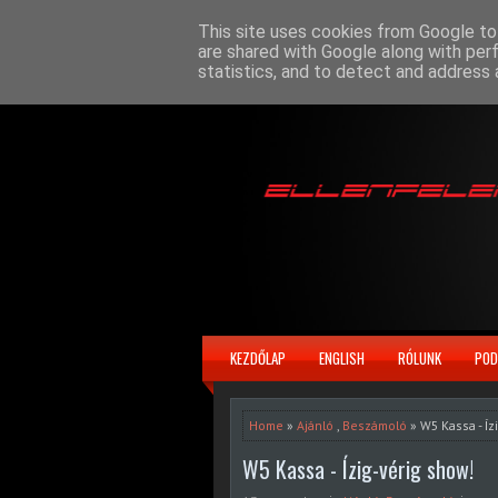
This site uses cookies from Google to 
are shared with Google along with per
statistics, and to detect and address 
KEZDŐLAP
ENGLISH
RÓLUNK
POD
Home
»
Ajánló
,
Beszámoló
» W5 Kassa - Íz
W5 Kassa - Ízig-vérig show!