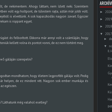
ARCHÍ
t, de nekimentem. Ahogy láttam, nem ízlett neki. Szerintem
ben volt egy holtpont, de túlestem rajta, aztán már jobb volt.
2026
►
rejéből is elvettünk. A sok kapaszkodás nagyon zavart. Egyszer
2019
►
rekam is roppant egyet.
2018
►
2017
▼
úgást és felborított. Ekkorra már annyi volt a számláján, hogy
d
►
teniük kellett volna és pontot vonni, de ez nem történt meg.
n
▼
II
El
w5 gáláján szerepelni?
Kí
Gy
Nyugodtan mondhatom, hogy életem legprofibb gálája volt. Pedig
ár helyen, de ez mindent vitt. Nagyon sok ember munkája és
Ke
s az egészen.
Kü
Ha
? Láthatunk még valahol esetleg?
IM