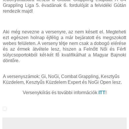
Grappling Liga 5. évadának 6. fordulóját a felvidéki Gútán
rendezik majd!
Aki még nevezne a versenyre, az nem késett el. Megteheti
ezt egészen holnap éjfélig a már bejáratott és megszokott
webes felületen. A verseny tétje nem csak a dobogó elérése
és az érmek átvétele lesz, hiszen a Felnőtt Női és Férfi
súlycsoportokból két-két fő kvalifikálhat a Magyar Bajnoki
döntőre.
A versenyszámok: Gi, NoGi, Combat Grappling, Kesztyűs
Küzdelem, Kesztyűs Küzdelem Expert és NoGi Open lesz.
Versenykiírás és további információk
ITT
!