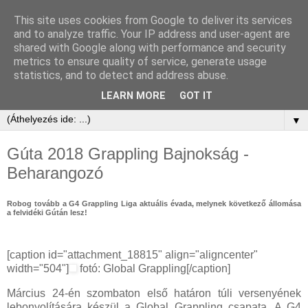
This site uses cookies from Google to deliver its services
and to analyze traffic. Your IP address and user-agent are
shared with Google along with performance and security
metrics to ensure quality of service, generate usage
statistics, and to detect and address abuse.
LEARN MORE
GOT IT
▼
Gúta 2018 Grappling Bajnokság -
Beharangozó
Robog tovább a G4 Grappling Liga aktuális évada, melynek következő állomása
a felvidéki Gútán lesz!
[caption id="attachment_18815" align="aligncenter"
width="504"]
fotó: Global Grappling[/caption]
Március 24-én szombaton első határon túli versenyének
lebonyolítására készül a Global Grappling csapata. A G4