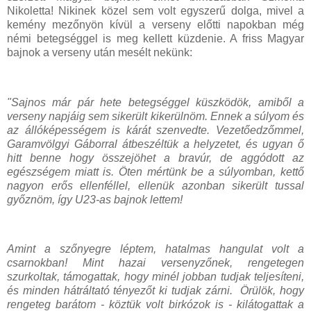
Nikoletta! Nikinek közel sem volt egyszerű dolga, mivel a
kemény mezőnyön kívül a verseny előtti napokban még
némi betegséggel is meg kellett küzdenie. A friss Magyar
bajnok a verseny után mesélt nekünk:
"Sajnos már pár hete betegséggel küszködök, amiből a
verseny napjáig sem sikerült kikerülnöm. Ennek a súlyom és
az állóképességem is kárát szenvedte. Vezetőedzőmmel,
Garamvölgyi Gáborral átbeszéltük a helyzetet, és ugyan ő
hitt benne hogy összejöhet a bravúr, de aggódott az
egészségem miatt is. Öten mértünk be a súlyomban, kettő
nagyon erős ellenféllel, ellenük azonban sikerült tussal
győznöm, így U23-as bajnok lettem!
Amint a szőnyegre léptem, hatalmas hangulat volt a
csarnokban! Mint hazai versenyzőnek, rengetegen
szurkoltak, támogattak, hogy minél jobban tudjak teljesíteni,
és minden hátráltató tényezőt ki tudjak zárni. Örülök, hogy
rengeteg barátom - köztük volt birkózok is - kilátogattak a