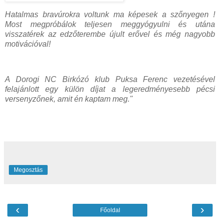
Hatalmas bravúrokra voltunk ma képesek a szőnyegen !
Most megpróbálok teljesen meggyógyulni és utána
visszatérek az edzőterembe újult erővel és még nagyobb
motivációval!
A Dorogi NC Birkózó klub Puksa Ferenc vezetésével
felajánlott egy külön díjat a legeredményesebb pécsi
versenyzőnek, amit én kaptam meg."
Megosztás
‹
›
Főoldal