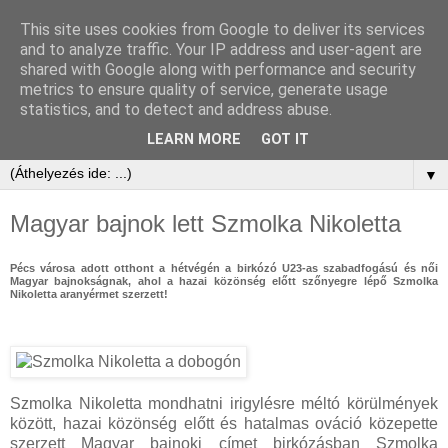
This site uses cookies from Google to deliver its services
and to analyze traffic. Your IP address and user-agent are
shared with Google along with performance and security
metrics to ensure quality of service, generate usage
statistics, and to detect and address abuse.
LEARN MORE
GOT IT
▼
Magyar bajnok lett Szmolka Nikoletta
Pécs városa adott otthont a hétvégén a birkózó U23-as szabadfogású és női
Magyar bajnokságnak, ahol a hazai közönség előtt szőnyegre lépő Szmolka
Nikoletta aranyérmet szerzett!
Szmolka Nikoletta mondhatni irigylésre méltó körülmények
között, hazai közönség előtt és hatalmas ováció közepette
szerzett Magyar bajnoki címet birkózásban Szmolka