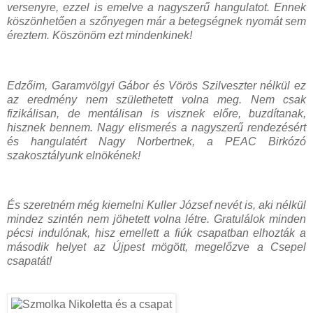
versenyre, ezzel is emelve a nagyszerű hangulatot. Ennek
köszönhetően a szőnyegen már a betegségnek nyomát sem
éreztem. Köszönöm ezt mindenkinek!
Edzőim, Garamvölgyi Gábor és Vörös Szilveszter nélkül ez
az eredmény nem születhetett volna meg. Nem csak
fizikálisan, de mentálisan is visznek előre, buzdítanak,
hisznek bennem. Nagy elismerés a nagyszerű rendezésért
és hangulatért Nagy Norbertnek, a PEAC Birkózó
szakosztályunk elnökének!
És szeretném még kiemelni Kuller József nevét is, aki nélkül
mindez szintén nem jöhetett volna létre. Gratulálok minden
pécsi indulónak, hisz emellett a fiúk csapatban elhozták a
második helyet az Újpest mögött, megelőzve a Csepel
csapatát!