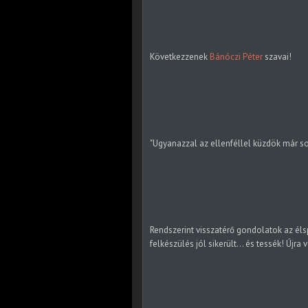
Következzenek
Bánóczi Péter
szavai!
"Ugyanazzal az ellenféllel küzdök már s
Rendszerint visszatérő gondolatok az éls
felkészülés jól sikerült… és tessék! Újra 