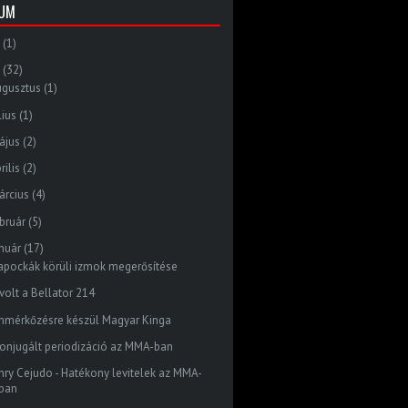
VUM
(1)
(32)
ugusztus
(1)
lius
(1)
ájus
(2)
rilis
(2)
árcius
(4)
bruár
(5)
nuár
(17)
lapockák körüli izmok megerősítése
volt a Bellator 214
mmérkőzésre készül Magyar Kinga
konjugált periodizáció az MMA-ban
nry Cejudo - Hatékony levitelek az MMA-
ban