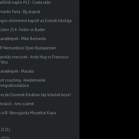
aiföldi napló #12 - Csata után
nardo Faria - Bjj alapok
ngos elismerést kapott az Esések Iskolája
llator 214 - Fedor vs Bader
llanatképek - Mike Bernardo
JJF Nemzetközi Open Budapesten
gendás meccsek - Andy Hug vs Francisco
Filho
llanatképek - Masato
ort coaching - Hiedelmeink
megváltoztatása
reczki Dominik Kínában lép kötelek közé!
tiváció - Ami számít
n a III. Városgazda Muaythai Kupa
(121)
(372)