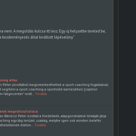
 ha nem. A megoldás kulcsa itt lesz. Egy új helyzetbe tereled be,
d a kezdeményezés által kiváltott lépéselőny."
niség átka
i Péter jóvoltából megismerkedhettek a sport coaching fogalmával,
d segíteni a sport coaching a sportolók karrierjében.[caption
n="aligncenter" widt…
Tovább
meink megváltoztatása
n Bánóczi Péter ezúttal a hiedelmek, alapgondolatok témáját járja
oaching egy tág terület, szakág, melybe igen sok minden belefér.
ülhetetlenek életün…
Tovább