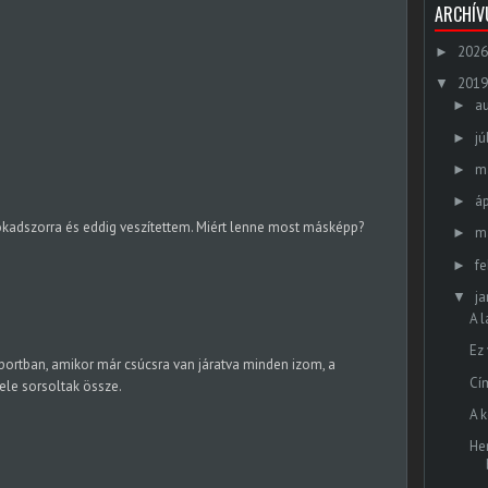
ARCHÍ
2026
►
2019
▼
a
►
jú
►
m
►
áp
►
okadszorra és eddig veszítettem. Miért lenne most másképp?
m
►
fe
►
ja
▼
A 
Ez 
portban, amikor már csúcsra van járatva minden izom, a
Cí
vele sorsoltak össze.
A 
He