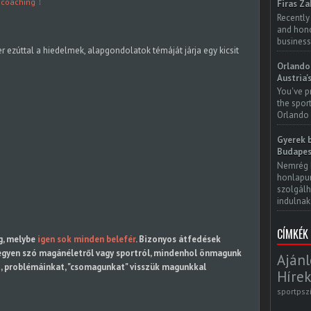
 coaching
Firas Za
Recently
and honor
business
 ezúttal a hiedelmek, alapgondolatok témáját járja egy kicsit
Orlando 
Austria'
You've p
the spor
Orlando 
Gyerek b
Budapes
Nemrég 
honlapun
szolgálh
indulnak.
CÍMKÉK
ág, melybe
igen sok minden belefér
. Bizonyos átfedések
legyen szó magánéletről vagy sportról, mindenhol önmagunk
Ajánl
at, problémáinkat, "csomagunkat" visszük magunkkal
Hírek
sportpsz