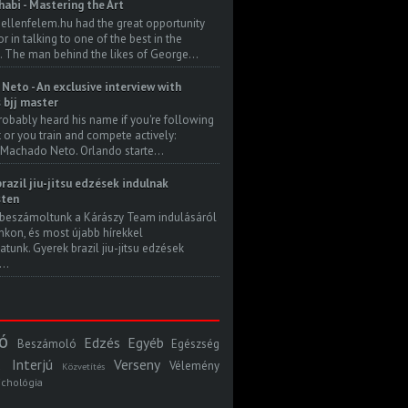
habi - Mastering the Art
 ellenfelem.hu had the great opportunity
 in talking to one of the best in the
. The man behind the likes of George...
Neto - An exclusive interview with
s bjj master
robably heard his name if you're following
t or you train and compete actively:
Machado Neto. Orlando starte...
razil jiu-jitsu edzések indulnak
ten
beszámoltunk a Kárászy Team indulásáról
kon, és most újabb hírekkel
atunk. Gyerek brazil jiu-jitsu edzések
..
ó
Edzés
Egyéb
Beszámoló
Egészség
Interjú
Verseny
Vélemény
Közvetítés
ichológia