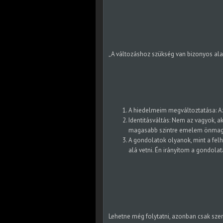
„A változáshoz szükség van bizonyos ala
A hiedelmeim megváltoztatása: Aza
Identitásváltás: Nem az vagyok, ak
magasabb szintre emelem önma
A gondolatok olyanok, mint a f
alá vetni. Én irányítom a gondolat
Lehetne még folytatni, azonban csak szere