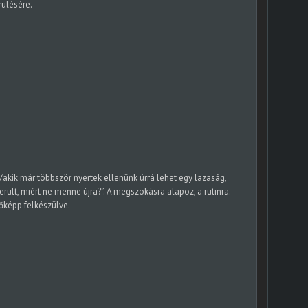
rülésére.
i/akik már többször nyertek ellenünk úrrá lehet egy lazaság,
ült, miért ne menne újra?”. A megszokásra alapoz, a rutinra.
lőképp felkészülve.