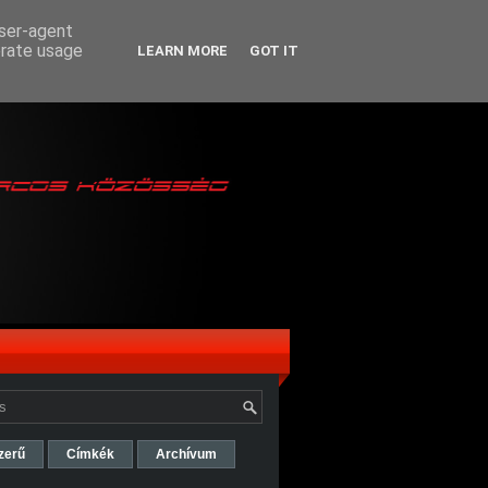
user-agent
erate usage
LEARN MORE
GOT IT
zerű
Címkék
Archívum