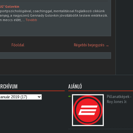
GG" Golovkin
portpszichológiával, coachinggal, mentalitással foglalkozó cikkünk
k anyag, a nagyszerű Gennady Golovkin jóvoltából!A testem emlékezik.
 meccs előtt, …
Tovább
Főoldal
Régebbi bejegyzés →
ARCHÍVUM
AJÁNLÓ
Pillanatképek -
Roy Jones Jr.