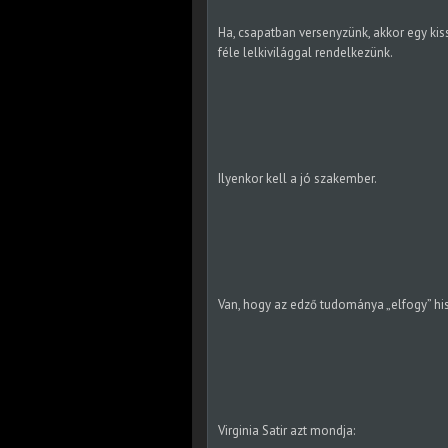
Ha, csapatban versenyzünk, akkor egy ki
féle lelkivilággal rendelkezünk.
Ilyenkor kell a jó szakember.
Van, hogy az edző tudománya „elfogy” hisz
Virginia Satir azt mondja: