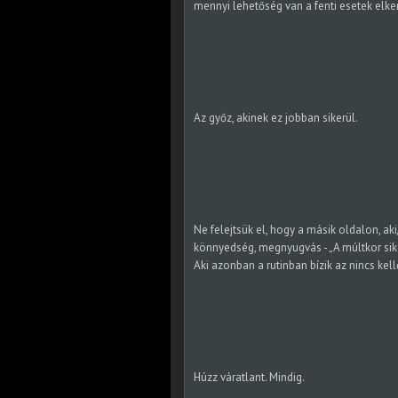
mennyi lehetőség van a fenti esetek elke
Az győz, akinek ez jobban sikerül.
Ne felejtsük el, hogy a másik oldalon, ak
könnyedség, megnyugvás - „A múltkor siker
Aki azonban a rutinban bízik az nincs kel
Húzz váratlant. Mindig.