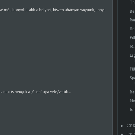
Th
ssé még bonyolultabb a helyzet, hiszen ahányan vagyunk, annyi
Ber
Ra
Be
Pi
IB
Le
Pi
Sp
 neki is beugrik a „flash” újra vele/velük…
Be
Mo
Jö
2018
►
2017
►