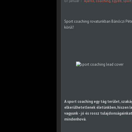
07 január
Ajánló
,
coaching
,
Egyéb
,
sport
Sport coaching rovatunkban Bánóczi Péter
körül!
A sport coaching egy tág terület, szak
elkerülhetetlenek életünkben, hiszen 
vagyunk - jó és rossz tulajdonságaink
mindenhová.