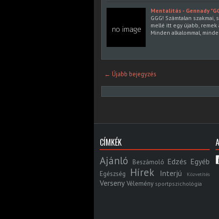
Mentalitás - Gennady "G
GGG! Számtalan szakmai, s
mellé itt egy újabb, reme
Minden alkalommal, minden
← Újabb bejegyzés
CÍMKÉK
Ajánló
Edzés
Egyéb
Beszámoló
Hírek
Interjú
Egészség
Közvetítés
Verseny
Vélemény
sportpszichológia