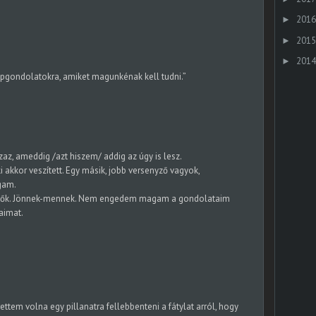
2016
►
2015
►
2014
►
pgondolatokra, amiket magunkénak kell tudni.”
z, ameddig /azt hiszem/ addig az úgy is lesz.
i akkor veszített. Egy másik, jobb versenyző vagyok,
gam.
elhők. Jönnek-mennek. Nem engedem magam a gondolataim
aimat.
ttem volna egy pillanatra fellebbenteni a fátylat arról, hogy