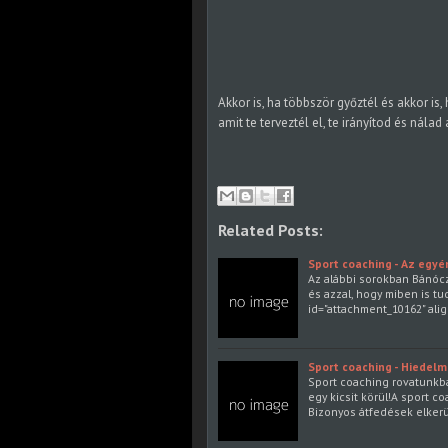
Akkor is, ha többször győztél és akkor is,
amit te terveztél el, te irányítod és nála
Related Posts:
Sport coaching - Az egyé
Az alábbi sorokban Bánócz
és azzal, hogy miben is tu
id="attachment_10162" alig
Sport coaching - Hiedel
Sport coaching rovatunkba
egy kicsit körül!A sport c
Bizonyos átfedések elker