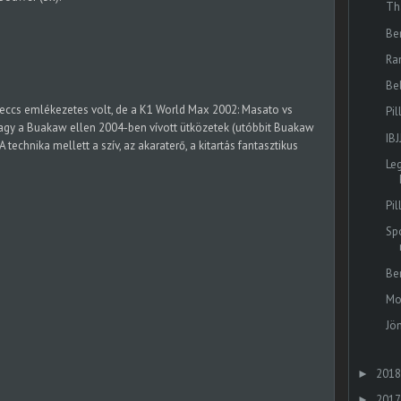
Th
Ber
Ra
Be
eccs emlékezetes volt, de a K1 World Max 2002: Masato vs
Pi
vagy a Buakaw ellen 2004-ben vívott ütközetek (utóbbit Buakaw
IB
echnika mellett a szív, az akaraterő, a kitartás fantasztikus
Le
Pi
Sp
Be
Mo
Jö
2018
►
2017
►