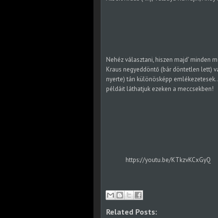
Nehéz választani, hiszen majd' minden m
Kraus negyeddöntő (bár döntetlen lett) 
nyerte) tán különösképp emlékezetesek. A t
példáit láthatjuk ezeken a meccsekben!
https://youtu.be/KTkzvKCxGyQ
Related Posts: