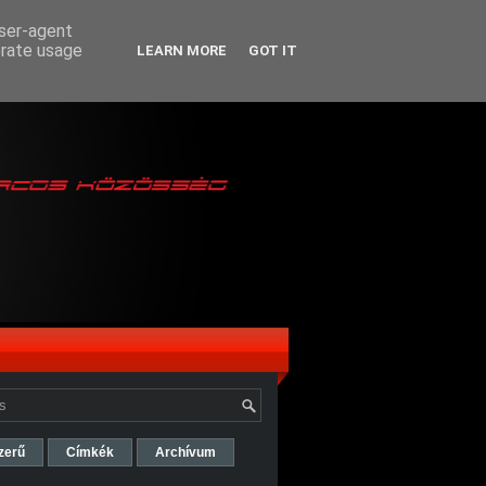
user-agent
erate usage
LEARN MORE
GOT IT
zerű
Címkék
Archívum