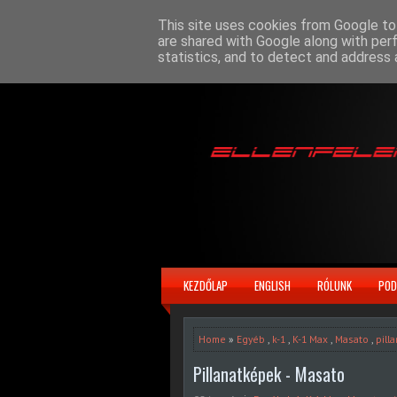
This site uses cookies from Google to 
are shared with Google along with per
statistics, and to detect and address 
KEZDŐLAP
ENGLISH
RÓLUNK
POD
Home
»
Egyéb
,
k-1
,
K-1 Max
,
Masato
,
pill
Pillanatképek - Masato