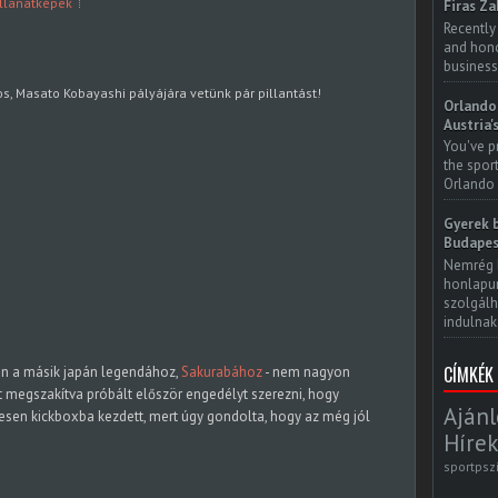
illanatképek
Firas Za
Recently
and honor
business
s, Masato Kobayashi pályájára vetünk pár pillantást!
Orlando 
Austria'
You've p
the spor
Orlando 
Gyerek b
Budapes
Nemrég 
honlapun
szolgálh
indulnak.
CÍMKÉK
an a másik japán legendához,
Sakurabához
- nem nagyon
t megszakítva próbált először engedélyt szerezni, hogy
Ajánl
esen kickboxba kezdett, mert úgy gondolta, hogy az még jól
Hírek
sportpsz