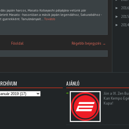
2016
►
dás japán harcos, Masato Kobayashi pályájára vetünk pár
ületett Masato - hasonlóan a másik japán legendához, Sakurabához -
2015
►
ét gyerekként. Tanulmányait…
Tovább
2014
►
Főoldal
Régebbi bejegyzés →
ARCHÍVUM
AJÁNLÓ
Jön a IX. Zen Bu
Kan Kempo Ege
Kupa!