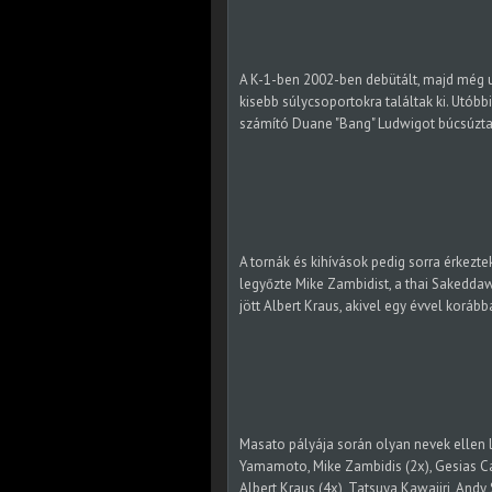
A K-1-ben 2002-ben debütált, majd még 
kisebb súlycsoportokra találtak ki. Utó
számító Duane "Bang" Ludwigot búcsúzta
A tornák és kihívások pedig sorra érkezte
legyőzte Mike Zambidist, a thai Sakeddaw
jött Albert Kraus, akivel egy évvel korább
Masato pályája során olyan nevek ellen lé
Yamamoto, Mike Zambidis (2x), Gesias Ca
Albert Kraus (4x), Tatsuya Kawajiri, Andy