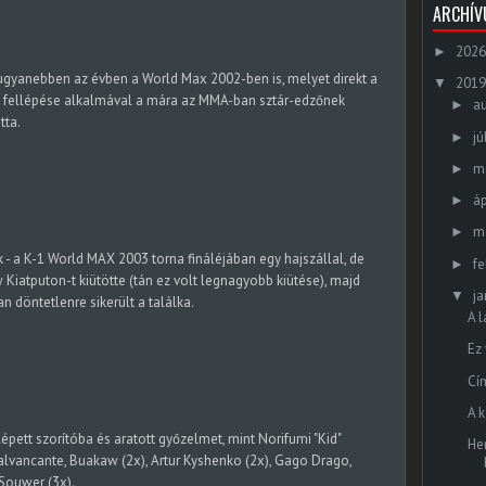
ARCHÍ
2026
►
ugyanebben az évben a World Max 2002-ben is, melyet direkt a
2019
▼
bbi fellépése alkalmával a mára az MMA-ban sztár-edzőnek
a
►
tta.
jú
►
m
►
áp
►
m
►
k - a K-1 World MAX 2003 torna fináléjában egy hajszállal, de
fe
►
 Kiatputon-t kiütötte (tán ez volt legnagyobb kiütése), majd
ja
▼
an döntetlenre sikerült a találka.
A 
Ez 
Cí
A 
pett szorítóba és aratott győzelmet, mint Norifumi "Kid"
He
lvancante, Buakaw (2x), Artur Kyshenko (2x), Gago Drago,
 Souwer (3x).