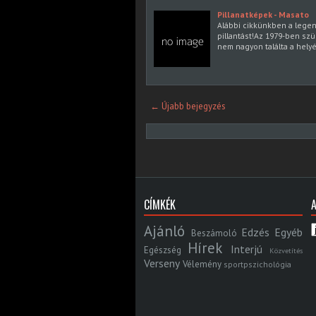
Pillanatképek - Masato
Alábbi cikkünkben a legen
pillantást!Az 1979-ben sz
nem nagyon találta a hely
← Újabb bejegyzés
CÍMKÉK
Ajánló
Edzés
Egyéb
Beszámoló
Hírek
Interjú
Egészség
Közvetítés
Verseny
Vélemény
sportpszichológia