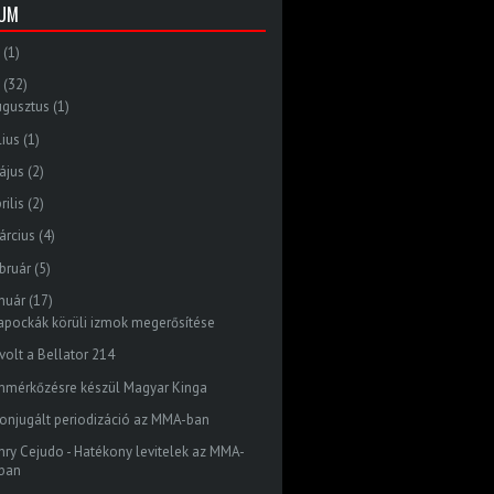
VUM
(1)
(32)
ugusztus
(1)
lius
(1)
ájus
(2)
rilis
(2)
árcius
(4)
bruár
(5)
nuár
(17)
lapockák körüli izmok megerősítése
volt a Bellator 214
mmérkőzésre készül Magyar Kinga
konjugált periodizáció az MMA-ban
nry Cejudo - Hatékony levitelek az MMA-
ban