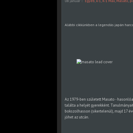
08 január
Egyéb
,
k-1
,
K-1 Max
,
Masato
,
p
Alábbi cikkünkben a legendás japán harco
Az 1979-ben született Masato - hasonló
találta a helyét gyerekként. Tanulmányai
bokszolhasson (sikertelenül), majd 17 év
jöhet az utcán.