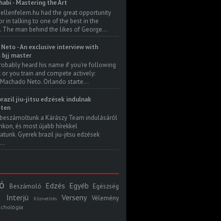
habi - Mastering the Art
 ellenfelem.hu had the great opportunity
 in talking to one of the best in the
. The man behind the likes of George...
Neto - An exclusive interview with
s bjj master
robably heard his name if you're following
t or you train and compete actively:
Machado Neto. Orlando starte...
razil jiu-jitsu edzések indulnak
ten
beszámoltunk a Kárászy Team indulásáról
kon, és most újabb hírekkel
atunk. Gyerek brazil jiu-jitsu edzések
..
ó
Edzés
Egyéb
Beszámoló
Egészség
Interjú
Verseny
Vélemény
Közvetítés
ichológia