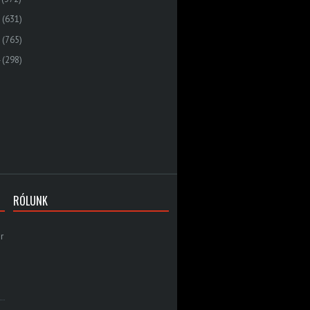
(631)
(765)
(298)
RÓLUNK
r