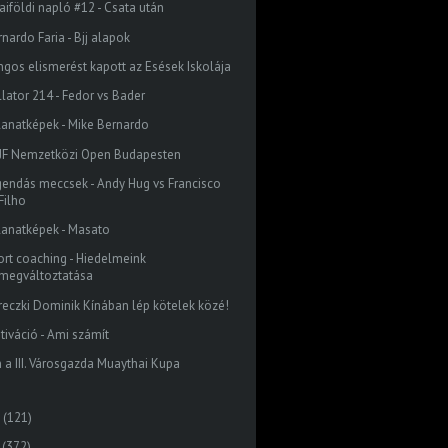
aiföldi napló #12 - Csata után
nardo Faria - Bjj alapok
ngos elismerést kapott az Esések Iskolája
llator 214 - Fedor vs Bader
llanatképek - Mike Bernardo
JJF Nemzetközi Open Budapesten
gendás meccsek - Andy Hug vs Francisco
Filho
llanatképek - Masato
ort coaching - Hiedelmeink
megváltoztatása
reczki Dominik Kínában lép kötelek közé!
tiváció - Ami számít
n a III. Városgazda Muaythai Kupa
(121)
(372)