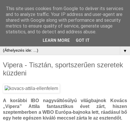
This site uses cookies from Google to deliver its services
and to analyze traffic. Your IP address and user-agent are
shared with Google along with performance and security
metrics to ensure quality of service, generate usage
statistics, and to detect and address abuse.
LEARN MORE
GOT IT
▼
Vipera - Tisztán, sportszerűen szeretek
küzdeni
A korábbi IBO nagyváltósúlyú világbajnok Kovács
„Vipera” Attila fantasztikus évet zárt, hiszen
szeptemberben a WBO Európa-bajnoka lett, ráadásul bő
egy hete egészen kiváló meccsel zárta le az esztendőt.