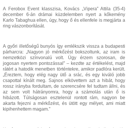
A Ferobox Event klasszisa, Kovács „Vipera” Attila (35-4)
december 6-án drámai küzdelemben nyert a kőkemény
Karlo Tabaghua ellen, úgy, hogy ő és ellenfele is megjárta a
ring vászonborítását.
A győri illetőségű bunyós így emlékszik vissza a budapesti
párharcra: „Nagyon jó mérkőzést bokszoltunk, az iram is
nemzetközi színvonalú volt. Úgy érzem szorosan, de
jogosan nyertem pontozással” – kezdte az értékelést, majd
rátért a hatodik menetben történtekre, amikor padlóra került.
„Éreztem, hogy elég nagy ütő a srác, és egy kiváló jobb
csapottal kínált meg. Sajnos elkövettem azt a hibát, hogy
rossz irányba fordultam, de szerencsére fel tudtam állni, és
az sem volt hátrányomra, hogy a számolás után ő is
hibázott. Túlságosan esztelenül rontott rám, nagyon be
akarta fejezni a mérkőzést, és ütött egy mélyet, ami miatt
kipihenhettem magam.”