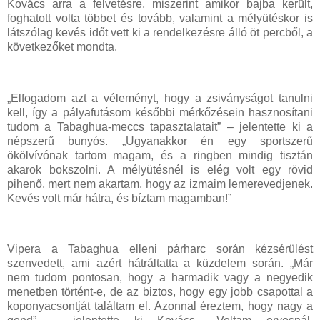
Kovács arra a felvetésre, miszerint amikor bajba került,
foghatott volta többet és tovább, valamint a mélyütéskor is
látszólag kevés időt vett ki a rendelkezésre álló öt percből, a
következőket mondta.
„Elfogadom azt a véleményt, hogy a zsiványságot tanulni
kell, így a pályafutásom későbbi mérkőzésein hasznosítani
tudom a Tabaghua-meccs tapasztalatait” – jelentette ki a
népszerű bunyós. „Ugyanakkor én egy sportszerű
ökölvívónak tartom magam, és a ringben mindig tisztán
akarok bokszolni. A mélyütésnél is elég volt egy rövid
pihenő, mert nem akartam, hogy az izmaim lemerevedjenek.
Kevés volt már hátra, és bíztam magamban!”
Vipera a Tabaghua elleni párharc során kézsérülést
szenvedett, ami azért hátráltatta a küzdelem során. „Már
nem tudom pontosan, hogy a harmadik vagy a negyedik
menetben történt-e, de az biztos, hogy egy jobb csapottal a
koponyacsontját találtam el. Azonnal éreztem, hogy nagy a