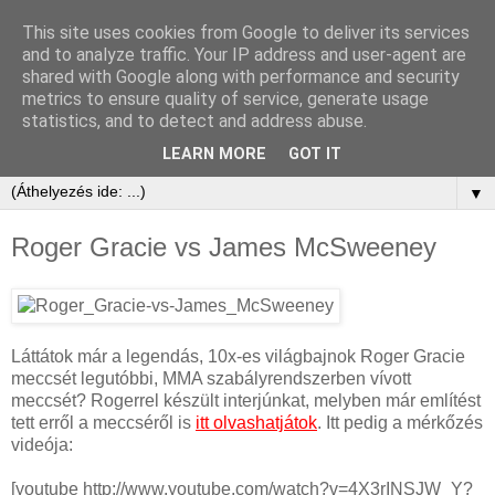
This site uses cookies from Google to deliver its services
and to analyze traffic. Your IP address and user-agent are
shared with Google along with performance and security
metrics to ensure quality of service, generate usage
statistics, and to detect and address abuse.
LEARN MORE
GOT IT
▼
Roger Gracie vs James McSweeney
Láttátok már a legendás, 10x-es világbajnok Roger Gracie
meccsét legutóbbi, MMA szabályrendszerben vívott
meccsét? Rogerrel készült interjúnkat, melyben már említést
tett erről a meccséről is
itt olvashatjátok
. Itt pedig a mérkőzés
videója:
[youtube http://www.youtube.com/watch?v=4X3rINSJW_Y?