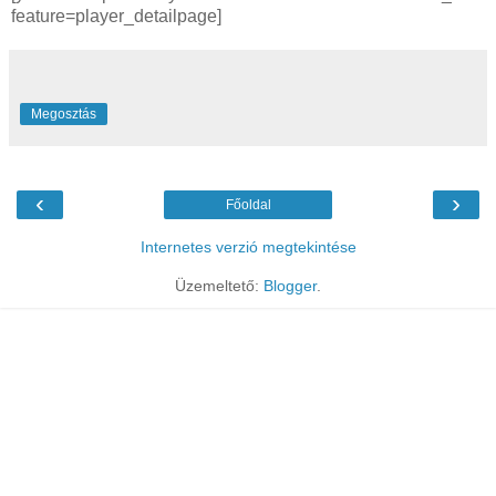
feature=player_detailpage]
Megosztás
‹
›
Főoldal
Internetes verzió megtekintése
Üzemeltető:
Blogger
.