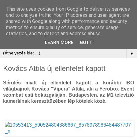
This site uses cookies from Google to deliver its services
and to analyze traffic. Your IP address and user-agent are
shared with Google along with performance and security
metrics to ensure quality of service, generate usage
statistics, and to detect and address abuse.
LEARN MORE
GOT IT
▼
Kovács Attila új ellenfelet kapott
Sérülés miatt új ellenfelet kapott a korábbi IBO
világbajnok Kovács "Vipera" Attila, aki a Ferobox Event
szombat esti bokszgáláján, Budapesten, az M1 televízió
kameráinak kereszttüzében lép kötelek közé.