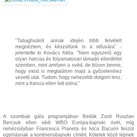
"Tabaghuáról annak idején több felvételt
megnéztem, és készültünk is a stílusára" -
jelentette ki Kovács Attila. "Nem egyszerű egy
olyan harcias és folyamatosan támadó ellenféllel
szemben, mint amilyen a svéd, de bízom benne,
hogy most is megtalálom majd a győzelemhez
vezető utat. Tudom, hogy nehezebb dolgom lesz,
mint a francia ellen lett volna."
A szombati gála programjában Bedák Zsolt Ruszlan
Bercsuk ellen védi WBO Európa-bajnoki övét, míg
nehézsúlyban Francesco Pianeta és Ivica Bacurin feszül
egymásnak a kontinensbajnoki címért. Kötelek közé lépnek