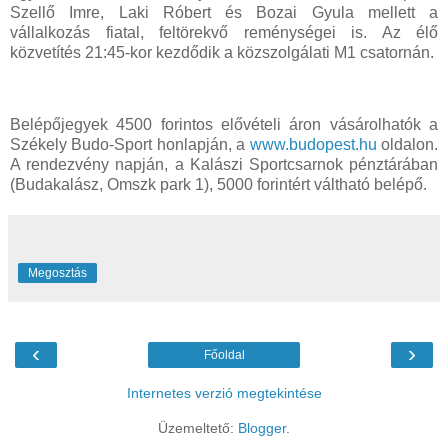
Szellő Imre, Laki Róbert és Bozai Gyula mellett a
vállalkozás fiatal, feltörekvő reménységei is. Az élő
közvetítés 21:45-kor kezdődik a közszolgálati M1 csatornán.
Belépőjegyek 4500 forintos elővételi áron vásárolhatók a
Székely Budo-Sport honlapján, a
www.budopest.hu
oldalon.
A rendezvény napján, a Kalászi Sportcsarnok pénztárában
(Budakalász, Omszk park 1), 5000 forintért váltható belépő.
Megosztás
‹
›
Főoldal
Internetes verzió megtekintése
Üzemeltető:
Blogger
.