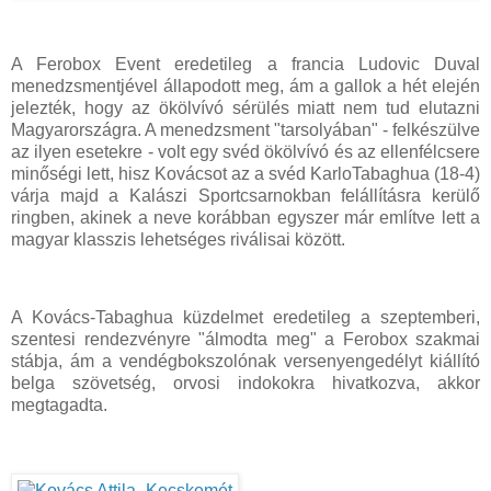
A Ferobox Event eredetileg a francia Ludovic Duval
menedzsmentjével állapodott meg, ám a gallok a hét elején
jelezték, hogy az ökölvívó sérülés miatt nem tud elutazni
Magyarországra. A menedzsment "tarsolyában" - felkészülve
az ilyen esetekre - volt egy svéd ökölvívó és az ellenfélcsere
minőségi lett, hisz Kovácsot az a svéd KarloTabaghua (18-4)
várja majd a Kalászi Sportcsarnokban felállításra kerülő
ringben, akinek a neve korábban egyszer már említve lett a
magyar klasszis lehetséges riválisai között.
A Kovács-Tabaghua küzdelmet eredetileg a szeptemberi,
szentesi rendezvényre "álmodta meg" a Ferobox szakmai
stábja, ám a vendégbokszolónak versenyengedélyt kiállító
belga szövetség, orvosi indokokra hivatkozva, akkor
megtagadta.