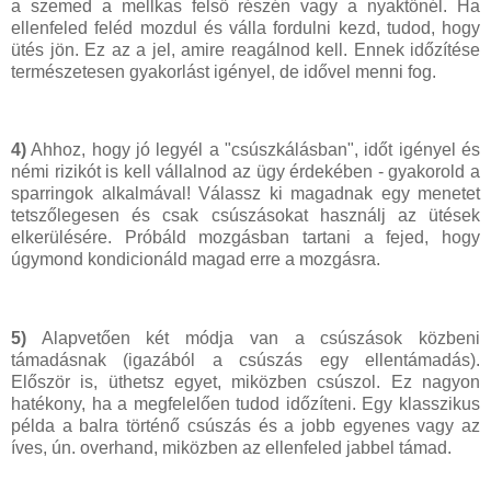
a szemed a mellkas felső részén vagy a nyaktőnél. Ha
ellenfeled feléd mozdul és válla fordulni kezd, tudod, hogy
ütés jön. Ez az a jel, amire reagálnod kell. Ennek időzítése
természetesen gyakorlást igényel, de idővel menni fog.
4)
Ahhoz, hogy jó legyél a "csúszkálásban", időt igényel és
némi rizikót is kell vállalnod az ügy érdekében - gyakorold a
sparringok alkalmával! Válassz ki magadnak egy menetet
tetszőlegesen és csak csúszásokat használj az ütések
elkerülésére. Próbáld mozgásban tartani a fejed, hogy
úgymond kondicionáld magad erre a mozgásra.
5)
Alapvetően két módja van a csúszások közbeni
támadásnak (igazából a csúszás egy ellentámadás).
Először is, üthetsz egyet, miközben csúszol. Ez nagyon
hatékony, ha a megfelelően tudod időzíteni. Egy klasszikus
példa a balra történő csúszás és a jobb egyenes vagy az
íves, ún. overhand, miközben az ellenfeled jabbel támad.