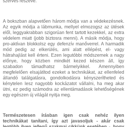
szerves részévé.
A bokszban alapvetően három módja van a védekezésnek.
Az egyik módja a lábmunka, mellyel elmozogsz az ütések
elől, leggyakrabban szigorúan fent tartott kezekkel, az extra
védelem miatt (jobb biztosra menni). A másik módja, hogy
pro-aktívan blokkolsz egy defenzív manőverrel. A harmadik
mód pedig az elkerülés, ami alatt ellépést, el- vagy
hátrahajlást kell érteni. Ezen legutóbbi módszernek a nagy
előnye, hogy közben mindkét kezed készen áll, így
szabadon támadhatsz bármelyikkel. Amennyiben
megfelelően elsajátítod ezeket a technikákat, az ellenfeled
állandó találgatásra, gondolkodásra kényszerítheted és
kénytelen lesz nagyobb kockázatot vállalni, ha meg akar
ütni, ez pedig számodra az ellentámadások lehetőségének
egy egészen új világát nyitja meg.
Természetesen írásban igen csak nehéz ilyen
technikákat tanítani, így azt javasoljuk - akár csak
legtöbb ilyen jellegű szakmai cikkünk esetében -, hogy