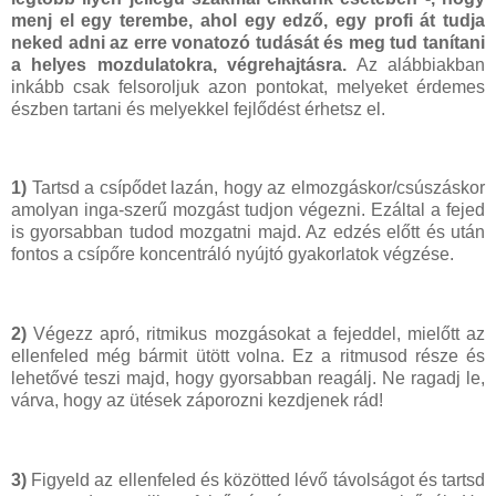
menj el egy terembe, ahol egy edző, egy profi át tudja
neked adni az erre vonatozó tudását és meg tud tanítani
a helyes mozdulatokra, végrehajtásra.
Az alábbiakban
inkább csak felsoroljuk azon pontokat, melyeket érdemes
észben tartani és melyekkel fejlődést érhetsz el.
1)
Tartsd a csípődet lazán, hogy az elmozgáskor/csúszáskor
amolyan inga-szerű mozgást tudjon végezni. Ezáltal a fejed
is gyorsabban tudod mozgatni majd. Az edzés előtt és után
fontos a csípőre koncentráló nyújtó gyakorlatok végzése.
2)
Végezz apró, ritmikus mozgásokat a fejeddel, mielőtt az
ellenfeled még bármit ütött volna. Ez a ritmusod része és
lehetővé teszi majd, hogy gyorsabban reagálj. Ne ragadj le,
várva, hogy az ütések záporozni kezdjenek rád!
3)
Figyeld az ellenfeled és közötted lévő távolságot és tartsd