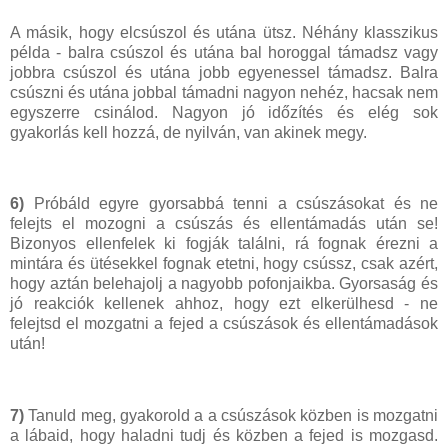
A másik, hogy elcsúszol és utána ütsz. Néhány klasszikus
példa - balra csúszol és utána bal horoggal támadsz vagy
jobbra csúszol és utána jobb egyenessel támadsz. Balra
csúszni és utána jobbal támadni nagyon nehéz, hacsak nem
egyszerre csinálod. Nagyon jó időzítés és elég sok
gyakorlás kell hozzá, de nyilván, van akinek megy.
6)
Próbáld egyre gyorsabbá tenni a csúszásokat és ne
felejts el mozogni a csúszás és ellentámadás után se!
Bizonyos ellenfelek ki fogják találni, rá fognak érezni a
mintára és ütésekkel fognak etetni, hogy csússz, csak azért,
hogy aztán belehajolj a nagyobb pofonjaikba. Gyorsaság és
jó reakciók kellenek ahhoz, hogy ezt elkerülhesd - ne
felejtsd el mozgatni a fejed a csúszások és ellentámadások
után!
7)
Tanuld meg, gyakorold a a csúszások közben is mozgatni
a lábaid, hogy haladni tudj és közben a fejed is mozgasd.