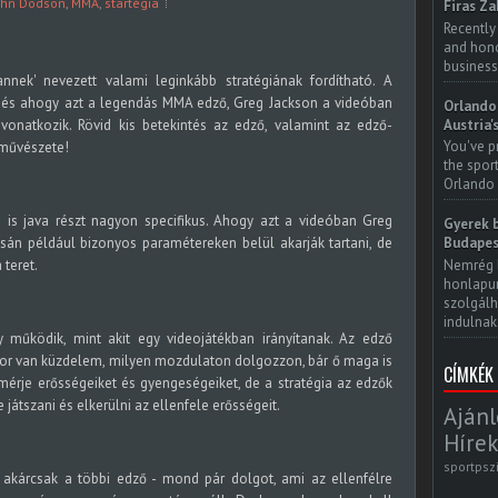
ohn Dodson
,
MMA
,
startégia
Firas Za
Recently
and honor
business
nnek' nevezett valami leginkább stratégiának fordítható. A
 - és ahogy azt a legendás MMA edző, Greg Jackson a videóban
Orlando 
Austria'
vonatkozik. Rövid kis betekintés az edző, valamint az edző-
You've p
a művészete!
the spor
Orlando 
n is java részt nagyon specifikus. Ahogy azt a videóban Greg
Gyerek b
án például bizonyos paramétereken belül akarják tartani, de
Budapes
Nemrég 
 teret.
honlapun
szolgálh
indulnak.
működik, mint akit egy videojátékban irányítanak. Az edző
kor van küzdelem, milyen mozdulaton dolgozzon, bár ő maga is
CÍMKÉK
lmérje erősségeiket és gyengeségeiket, de a stratégia az edzők
átszani és elkerülni az ellenfele erősségeit.
Ajánl
Hírek
sportpsz
- akárcsak a többi edző - mond pár dolgot, ami az ellenfélre