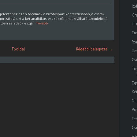
Ro
it jelentenek ezen fogalmak a küzdősport kontextusában, a csaták
Gr
rcső alá ezt a két analitikus eszközként használható szemléltető
etően az edzők észjá…
Tovább
II
Ér
Ro
Főoldal
Régebbi bejegyzés →
He
Cső
To
Eg
Ké
Ni
Pö
Fe
Cs
A f