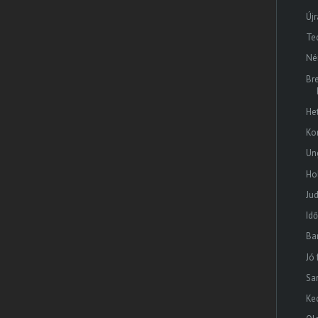
Újr
Te
Né
Br
He
Ko
Un
Ho
Ju
Id
Ba
Jó
Sa
Ke