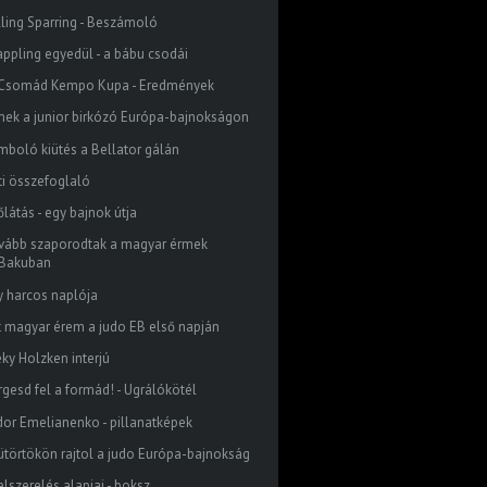
lling Sparring - Beszámoló
appling egyedül - a bábu csodái
I. Csomád Kempo Kupa - Eredmények
mek a junior birkózó Európa-bajnokságon
mboló kiütés a Bellator gálán
ti összefoglaló
látás - egy bajnok útja
vább szaporodtak a magyar érmek
Bakuban
y harcos naplója
t magyar érem a judo EB első napján
eky Holzken interjú
rgesd fel a formád! - Ugrálókötél
dor Emelianenko - pillanatképek
ütörtökön rajtol a judo Európa-bajnokság
elszerelés alapjai - boksz