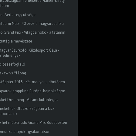
aszországban remekelt a Halker-Király
Team
er Aerts - egy út vége
bileumi Nap - 40 éves a magyar Ju Jitsu
do Grand Prix - Világbajnokok a tatamin
stratégia művészete
 Magyar Szurkolói Küzdősport Gála -
Eredmények
ti összefoglaló
akaw vs Yi Long
stfighter 2015 - Két magyar a döntőben
gyarok grappling Európa-bajnokságon
uket Dreaming - Valami különleges
mekelnek Olaszországban a kick-
boxosaink
y hét múlva judo Grand Prix Budapesten
bmunka alapok - gyakorlatsor