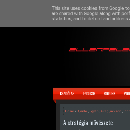
This site uses cookies from Google to 
are shared with Google along with per
statistics, and to detect and address 
KEZDŐLAP
ENGLISH
RÓLUNK
POD
Home
»
Ajánló
,
Egyéb
,
Greg jackson
,
Joh
A stratégia művészete