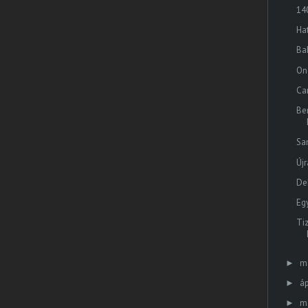
14
Hat
Ba
On
Car
Be
Sa
Új
De
Eg
Ti
m
►
áp
►
m
►