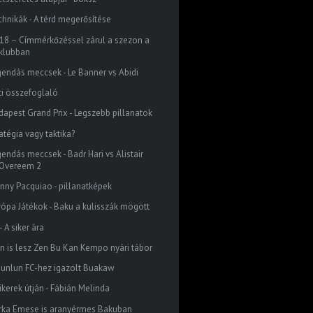
chnikák - A térd megerősítése
18 – Címmérkőzéssel zárul a szezon a
klubban
gendás meccsek - Le Banner vs Abidi
ti összefoglaló
dapest Grand Prix - Legszebb pillanatok
atégia vagy taktika?
gendás meccsek - Badr Hari vs Alistair
Overeem 2
nny Pacquiao - pillanatképek
rópa Játékok - Baku a kulisszák mögött
 - A siker ára
én is lesz Zen Bu Kan Kempo nyári tábor
Kunlun FC-hez igazolt Buakaw
ikerek útján - Fábián Melinda
rka Emese is aranyérmes Bakuban