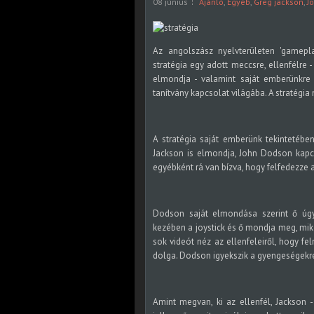
08 június
Ajánló
,
Egyéb
,
Greg jackson
,
J
Az angolszász nyelvterületen 'gamepla
stratégia egy adott meccsre, ellenfélre
elmondja - valamint saját emberünkre 
tanítvány kapcsolat világába. A stratégi
A stratégia saját emberünk tekintetébe
Jackson is elmondja, John Dodson kapcs
egyébként rá van bízva, hogy felfedezze a
Dodson saját elmondása szerint ő úgy 
kezében a joystick és ő mondja meg, mi
sok videót néz az ellenfeleiről, hogy fe
dolga. Dodson igyekszik a gyengeségekre j
Amint megvan, ki az ellenfél, Jackson 