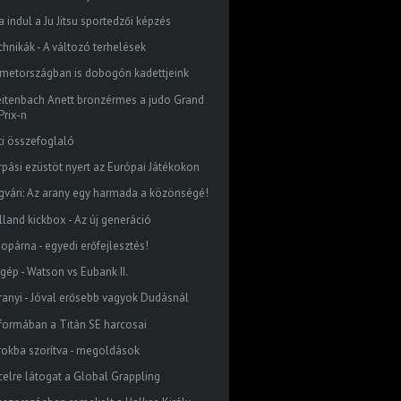
a indul a Ju Jitsu sportedzői képzés
chnikák - A változó terhelések
metországban is dobogón kadettjeink
eitenbach Anett bronzérmes a judo Grand
Prix-n
ti összefoglaló
rpási ezüstöt nyert az Európai Játékokon
gvári: Az arany egy harmada a közönségé!
lland kickbox - Az új generáció
dopárna - egyedi erőfejlesztés!
őgép - Watson vs Eubank II.
ranyi - Jóval erősebb vagyok Dudásnál
 formában a Titán SE harcosai
rokba szorítva - megoldások
celre látogat a Global Grappling