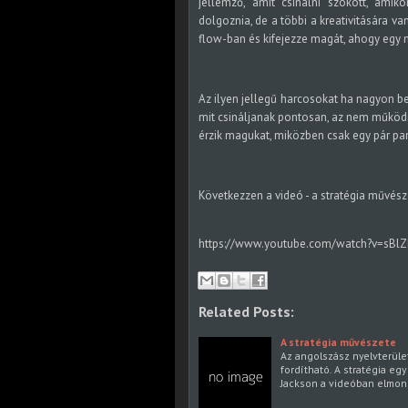
jellemző, amit csinálni szokott, amik
dolgoznia, de a többi a kreativitására v
flow-ban és kifejezze magát, ahogy egy 
Az ilyen jellegű harcosokat ha nagyon b
mit csináljanak pontosan, az nem működik 
érzik magukat, miközben csak egy pár par
Következzen a videó - a stratégia művész
https://www.youtube.com/watch?v=sB
Related Posts:
A stratégia művészete
Az angolszász nyelvterüle
fordítható. A stratégia eg
Jackson a videóban elmond