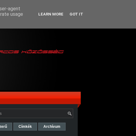
user-agent
erate usage
LEARN MORE
GOT IT
zerű
Címkék
Archívum