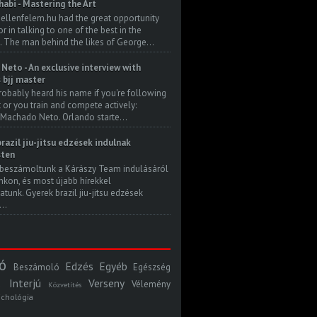
habi - Mastering the Art
 ellenfelem.hu had the great opportunity
 in talking to one of the best in the
. The man behind the likes of George...
Neto - An exclusive interview with
s bjj master
robably heard his name if you're following
t or you train and compete actively:
Machado Neto. Orlando starte...
razil jiu-jitsu edzések indulnak
ten
beszámoltunk a Kárászy Team indulásáról
kon, és most újabb hírekkel
atunk. Gyerek brazil jiu-jitsu edzések
..
ó
Edzés
Egyéb
Beszámoló
Egészség
Interjú
Verseny
Vélemény
Közvetítés
ichológia