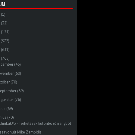
VUM
(1)
(32)
(121)
(372)
(631)
(765)
ecember
(46)
ovember
(60)
któber
(70)
zeptember
(69)
ugusztus
(76)
lius
(69)
nius
(70)
chnikák#3 - Terhelések különböző irányból
sszavonult Mike Zambidis