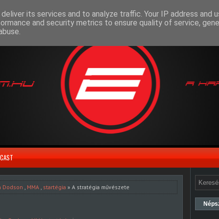
deliver its services and to analyze traffic. Your IP address and 
formance and security metrics to ensure quality of service, gen
abuse.
CAST
n Dodson
,
MMA
,
startégia
» A stratégia művészete
Néps