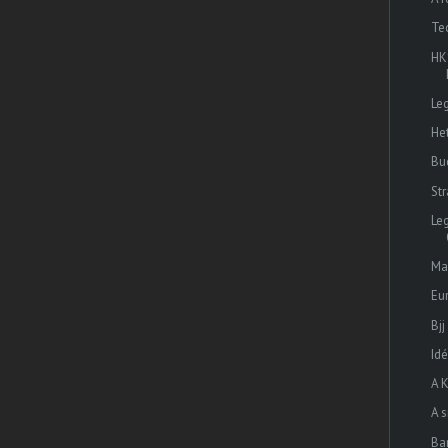
Te
HK
Le
He
Bu
Str
Le
Ma
Eu
Bjj
Id
A 
A s
Ba