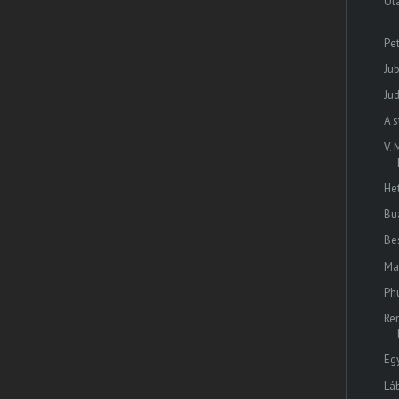
Ol
Pet
Ju
Ju
A 
V.
He
Bu
Be
Ma
Ph
Re
Eg
Lá