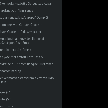
0 kempóka küzdött a Seregélyes Kupán
árok nélkül - Nyíri Bence
kuban rendezik az "európai" Olimpiát
e on one with Carlson Gracie Jr
lson Gracie Jr - Exkluzív interjú
mutatkozik a Hegyvidék Harcosai
Küzdősport Akadémia
mbo bemutatón jártunk
ra győzelmet aratott Tóth László
hidratáció – A szomjúság belülről fakad
y harcos naplója
zenkét magyar aranyérem a veterán judo
EB-n
ájus
(73)
rilis
(65)
árcius
(63)