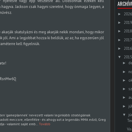
or nyerésre vagy épp vesztésre áll. Dodsonnak ezeken kell
ARCHÍ
an hagyva. Jackson csak hagyni szeretné, hogy önmaga legyen, a
művész.
2026
►
2019
►
2018
►
e akarják skatulyázni és meg akarják nekik mondani, hogy mikor
jól. Ami a legjobbat hozza ki belőlük, az az, ha egyszerűen jól
2017
►
améterre kell figyelniük.
2016
►
2015
▼
d
ete!
►
n
►
lZRsnMw6Q
o
►
s
►
a
►
jú
►
jú
▼
ten 'gameplannek' nevezett valami leginkább stratégiának
y adott meccsre, ellenfélre - és ahogy azt a legendás MMA edző, Greg
Te
ja - valamint saját emb…
Tovább
Vi