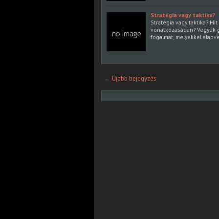
Stratégia vagy taktika?
Stratégia vagy taktika? M
vonatkozásában? Vegyük gó
fogalmat, melyekkel alapv
← Újabb bejegyzés