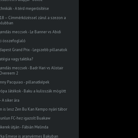
chnikák - A térd megerősítése
18 – Címmérkőzéssel zárul a szezon a
klubban
gendás meccsek - Le Banner vs Abidi
ti összefoglaló
dapest Grand Prix - Legszebb pillanatok
atégia vagy taktika?
gendás meccsek - Badr Hari vs Alistair
Overeem 2
nny Pacquiao - pillanatképek
rópa Játékok - Baku a kulisszák mögött
 - A siker ára
én is lesz Zen Bu Kan Kempo nyári tábor
Kunlun FC-hez igazolt Buakaw
ikerek útján - Fábián Melinda
rka Emese is aranyérmes Bakuban