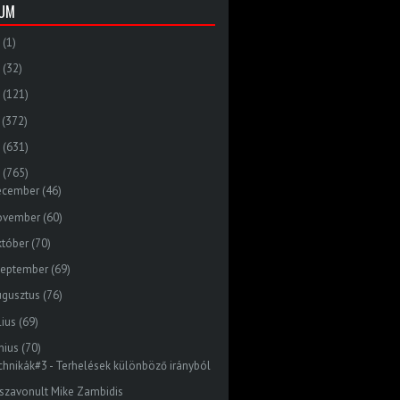
VUM
(1)
(32)
(121)
(372)
(631)
(765)
ecember
(46)
ovember
(60)
któber
(70)
zeptember
(69)
ugusztus
(76)
lius
(69)
nius
(70)
chnikák#3 - Terhelések különböző irányból
sszavonult Mike Zambidis