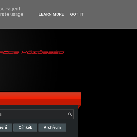
user-agent
erate usage
LEARN MORE
GOT IT
zerű
Címkék
Archívum