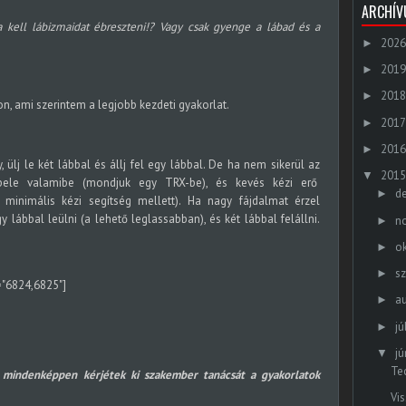
ARCHÍ
 kell lábizmaidat ébreszteni!? Vagy csak gyenge a lábad és a
2026
►
2019
►
2018
►
, ami szerintem a legjobb kezdeti gyakorlat.
2017
►
2016
►
 ülj le két lábbal és állj fel egy lábbal. De ha nem sikerül az
2015
▼
 bele valamibe (mondjuk egy TRX-be), és kevés kézi erő
d
►
minimális kézi segítség mellett). Ha nagy fájdalmat érzel
y lábbal leülni (a lehető leglassabban), és két lábbal felállni.
n
►
o
►
s
►
s="6824,6825"]
a
►
jú
►
jú
▼
Te
 mindenképpen kérjétek ki szakember tanácsát a gyakorlatok
Vi