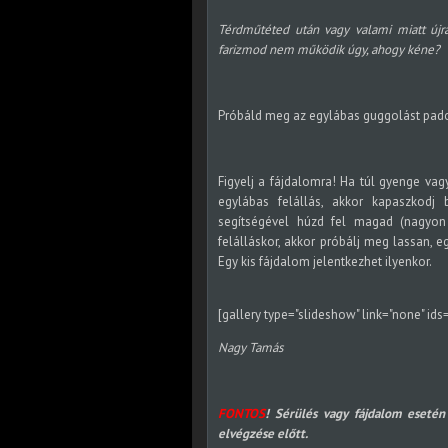
Térdműtéted után vagy valami miatt újra
farizmod nem működik úgy, ahogy kéne?
Próbáld meg az egylábas guggolást padon
Figyelj a fájdalomra! Ha túl gyenge vagy,
egylábas felállás, akkor kapaszkodj
segítségével húzd fel magad (nagyon 
felálláskor, akkor próbálj meg lassan, eg
Egy kis fájdalom jelentkezhet ilyenkor.
[gallery type="slideshow" link="none" id
Nagy Tamás
FONTOS
! Sérülés vagy fájdalom esetén
elvégzése előtt.