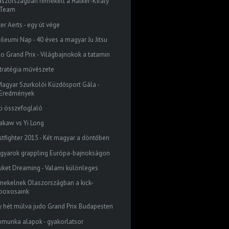
aszországban remekelt a Halker-Király
Team
er Aerts - egy út vége
bileumi Nap - 40 éves a magyar Ju Jitsu
do Grand Prix - Világbajnokok a tatamin
stratégia művészete
 Magyar Szurkolói Küzdősport Gála -
Eredmények
ti összefoglaló
akaw vs Yi Long
stfighter 2015 - Két magyar a döntőben
gyarok grappling Európa-bajnokságon
uket Dreaming - Valami különleges
mekelnek Olaszországban a kick-
boxosaink
y hét múlva judo Grand Prix Budapesten
bmunka alapok - gyakorlatsor