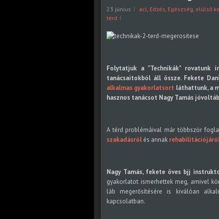
23 június
acl
,
Edzés
,
Egészség
,
elülső k
térd
Folytatjuk a "Technikák" rovatunk í
tanácsaitokból áll össze. Fekete Dan
alkalmas gyakorlatsort
láthattunk, a 
hasznos tanácsot Nagy Tamás jóvoltáb
A térd problémáival már többször fogl
szakadásról
és annak
rehabilitációjáró
Nagy Tamás, fekete öves bjj instrukt
gyakorlatot ismerhettek meg, amivel kön
láb megerősítésére is kiválóan alka
kapcsolatban.