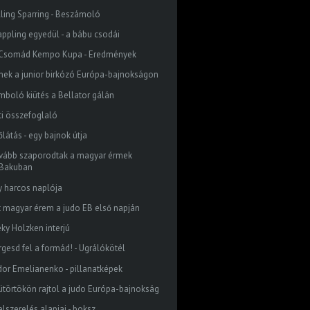
lling Sparring - Beszámoló
appling egyedül - a bábu csodái
I. Csomád Kempo Kupa - Eredmények
mek a junior birkózó Európa-bajnokságon
mboló kiütés a Bellator gálán
ti összefoglaló
látás - egy bajnok útja
vább szaporodtak a magyar érmek
Bakuban
y harcos naplója
t magyar érem a judo EB első napján
eky Holzken interjú
rgesd fel a formád! - Ugrálókötél
dor Emelianenko - pillanatképek
ütörtökön rajtol a judo Európa-bajnokság
elszerelés alapjai - boksz