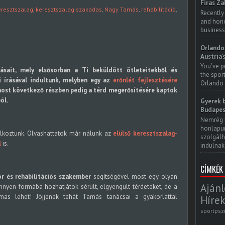
Firas Za
eresztszalag
,
keresztszalag szakadas
,
Nagy Tamás
,
rehabilitáció
,
Recently
and honor
business
Orlando 
Austria'
You've p
rásait, mely elsősorban a Ti beküldött ötleteitekből és
the spor
i írásával indultunk, melyben egy az
erőnlét fejlesztésére
Orlando 
most következő részben pedig a térd megerősítésére kaptok
ól.
Gyerek b
Budapes
Nemrég 
honlapun
alkoztunk. Olvashattatok már nálunk az
elülső keresztszalag-
szolgálh
l
is.
indulnak.
CÍMKÉK
or és rehabilitációs szakember
segítségével most egy olyan
Ajánl
nyen formába hozhatjátok sérült, elgyengült térdeteket, de a
lmas lehet! Jöjjenek tehát Tamás tanácsai a gyakorlattal
Hírek
sportpsz