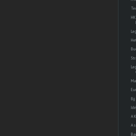
Te
HK
Le
He
Bu
Str
Le
Ma
Eu
Bjj
Id
A 
A s
Ba