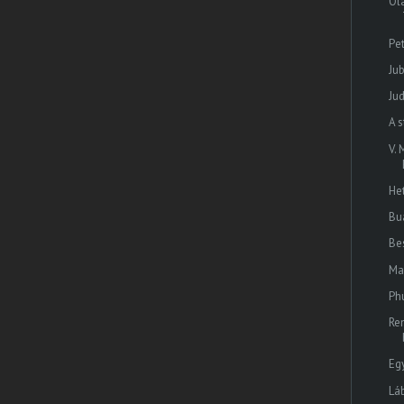
Ol
Pet
Ju
Ju
A 
V.
He
Bu
Be
Ma
Ph
Re
Eg
Lá