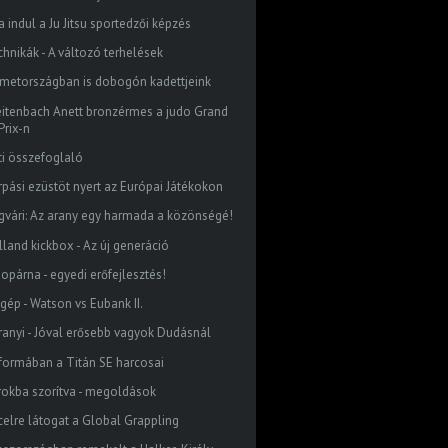
a indul a Ju Jitsu sportedzői képzés
chnikák - A változó terhelések
metországban is dobogón kadettjeink
eitenbach Anett bronzérmes a judo Grand
Prix-n
ti összefoglaló
rpási ezüstöt nyert az Európai Játékokon
gvári: Az arany egy harmada a közönségé!
lland kickbox - Az új generáció
dopárna - egyedi erőfejlesztés!
őgép - Watson vs Eubank II.
ranyi - Jóval erősebb vagyok Dudásnál
 formában a Titán SE harcosai
rokba szorítva - megoldások
celre látogat a Global Grappling