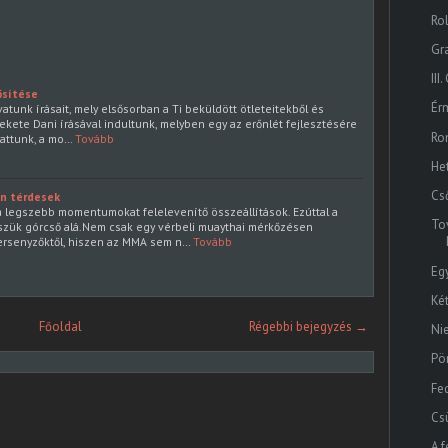
Ro
Gr
II
ősítése
Ér
vatunk írásait, mely elsősorban a Ti beküldött ötleteitekből és
Fekete Dani írásával indultunk, melyben egy az erőnlét fejlesztésére
Ro
hattunk, a mo…
Tovább
He
Cső
en térdesek
 legszebb momentumokat felelevenítő összeállítások. Ezúttal a
To
szük górcső alá.Nem csak egy vérbeli muaythai mérkőzésen
ersenyzőktől, hiszen az MMA sem n…
Tovább
Eg
Ké
Főoldal
Régebbi bejegyzés →
Ni
Pö
Fe
Cs
A f