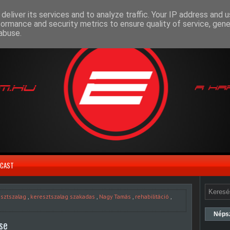
deliver its services and to analyze traffic. Your IP address and 
formance and security metrics to ensure quality of service, gen
abuse.
CAST
esztszalag
,
keresztszalag szakadas
,
Nagy Tamás
,
rehabilitáció
,
Néps
se