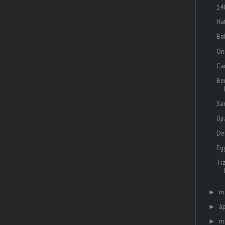
14
Hat
Ba
On
Car
Be
Sa
Új
De
Eg
Ti
m
►
áp
►
m
►