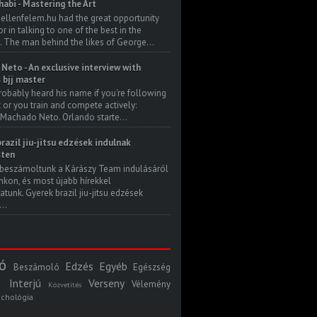
habi - Mastering the Art
 ellenfelem.hu had the great opportunity
 in talking to one of the best in the
. The man behind the likes of George...
Neto - An exclusive interview with
s bjj master
robably heard his name if you're following
t or you train and compete actively:
Machado Neto. Orlando starte...
razil jiu-jitsu edzések indulnak
ten
beszámoltunk a Kárászy Team indulásáról
kon, és most újabb hírekkel
atunk. Gyerek brazil jiu-jitsu edzések
..
ó
Edzés
Egyéb
Beszámoló
Egészség
Interjú
Verseny
Vélemény
Közvetítés
ichológia