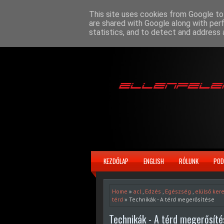
This site uses cookies from Google to 
are shared with Google along with per
statistics, and to detect and address 
KEZDŐLAP
ENGLISH
RÓLUNK
POD
Home
»
acl
,
Edzés
,
Egészség
,
elülső ker
térd
» Technikák - A térd megerősítése
Technikák - A térd megerősíté