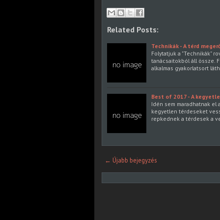
Related Posts:
Technikák - A térd meger
Folytatjuk a "Technikák" ro
tanácsaitokból áll össze. 
alkalmas gyakorlatsort lát
Best of 2017 - A kegyetl
Idén sem maradhatnak el a
kegyetlen térdeseket ves
repkednek a térdesek a v
← Újabb bejegyzés