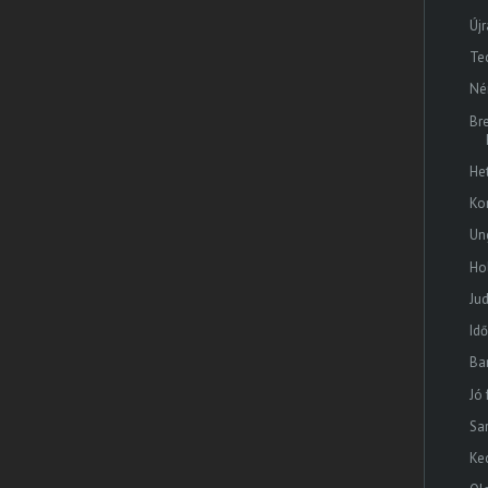
Újr
Te
Né
Br
He
Ko
Un
Ho
Ju
Id
Ba
Jó
Sa
Ke