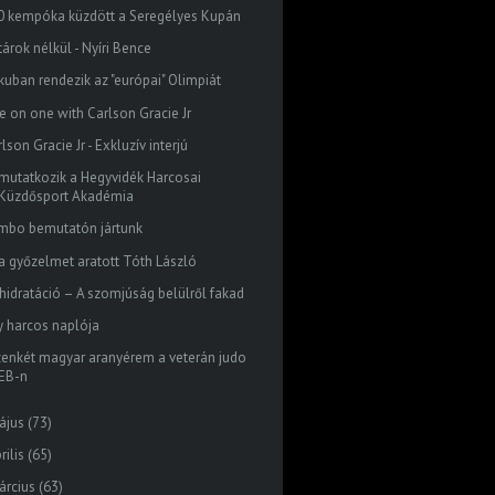
0 kempóka küzdött a Seregélyes Kupán
árok nélkül - Nyíri Bence
kuban rendezik az "európai" Olimpiát
e on one with Carlson Gracie Jr
lson Gracie Jr - Exkluzív interjú
mutatkozik a Hegyvidék Harcosai
Küzdősport Akadémia
mbo bemutatón jártunk
ra győzelmet aratott Tóth László
hidratáció – A szomjúság belülről fakad
y harcos naplója
zenkét magyar aranyérem a veterán judo
EB-n
ájus
(73)
rilis
(65)
árcius
(63)