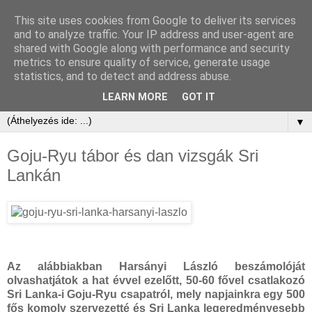
This site uses cookies from Google to deliver its services
and to analyze traffic. Your IP address and user-agent are
shared with Google along with performance and security
metrics to ensure quality of service, generate usage
statistics, and to detect and address abuse.
LEARN MORE
GOT IT
▼
Goju-Ryu tábor és dan vizsgák Sri
Lankán
Az alábbiakban Harsányi László beszámolóját
olvashatjátok a hat évvel ezelőtt, 50-60 fővel csatlakozó
Sri Lanka-i Goju-Ryu csapatról, mely napjainkra egy 500
fős komoly szervezetté és Sri Lanka legeredményesebb