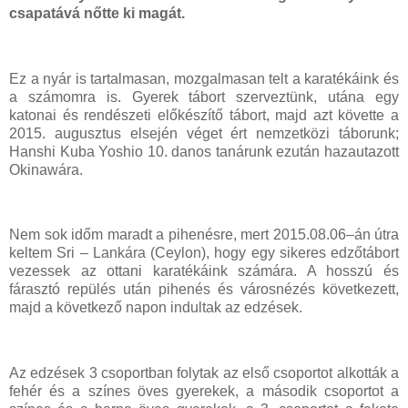
csapatává nőtte ki magát.
Ez a nyár is tartalmasan, mozgalmasan telt a karatékáink és
a számomra is. Gyerek tábort szerveztünk, utána egy
katonai és rendészeti előkészítő tábort, majd azt követte a
2015. augusztus elsején véget ért nemzetközi táborunk;
Hanshi Kuba Yoshio 10. danos tanárunk ezután hazautazott
Okinawára.
Nem sok időm maradt a pihenésre, mert 2015.08.06–án útra
keltem Sri – Lankára (Ceylon), hogy egy sikeres edzőtábort
vezessek az ottani karatékáink számára. A hosszú és
fárasztó repülés után pihenés és városnézés következett,
majd a következő napon indultak az edzések.
Az edzések 3 csoportban folytak az első csoportot alkották a
fehér és a színes öves gyerekek, a második csoportot a