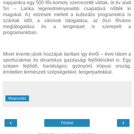
napjainkra egy 500 fős komoly szervezetté váltak, öt év alatt
Sri – Lanka legeredményesebb csapatává nőtték ki
magukat. Az edzések mellett a kulturális programokra is
szántak időt, a városok látogatása, az őszi főváros
meglátogatása és a tengerpart is szerepelt a
programunkban.
Mivel évente járok hozzájuk tanítani így évről – évre látom a
sportszakmai és dinamikus gazdasági fejlődésüket is. Egy
szépen fejlődő, barátságos, gyönyörű trópusi ország,
érintetlen természeti szépségekkel, tengerpartokkal.
Megosztás
‹
›
Főoldal