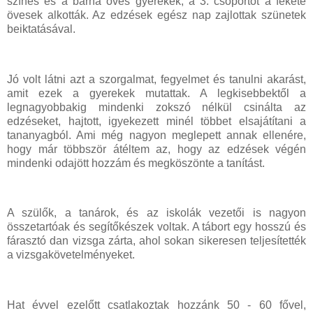
színes és a barna öves gyerekek, a 3. csoportot a fekete
övesek alkották. Az edzések egész nap zajlottak szünetek
beiktatásával.
Jó volt látni azt a szorgalmat, fegyelmet és tanulni akarást,
amit ezek a gyerekek mutattak. A legkisebbektől a
legnagyobbakig mindenki zokszó nélkül csinálta az
edzéseket, hajtott, igyekezett minél többet elsajátítani a
tananyagból. Ami még nagyon meglepett annak ellenére,
hogy már többször átéltem az, hogy az edzések végén
mindenki odajött hozzám és megköszönte a tanítást.
A szülők, a tanárok, és az iskolák vezetői is nagyon
összetartóak és segítőkészek voltak. A tábort egy hosszú és
fárasztó dan vizsga zárta, ahol sokan sikeresen teljesítették
a vizsgakövetelményeket.
Hat évvel ezelőtt csatlakoztak hozzánk 50 - 60 fővel,