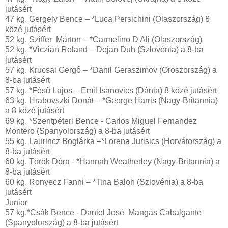
jutásért
47 kg. Gergely Bence – *Luca Persichini (Olaszország) 8
közé jutásért
52 kg. Sziffer Márton – *Carmelino D Ali (Olaszország)
52 kg. *Viczián Roland – Dejan Duh (Szlovénia) a 8-ba
jutásért
57 kg. Krucsai Gergő – *Danil Geraszimov (Oroszország) a
8-ba jutásért
57 kg. *Fésű Lajos – Emil Isanovics (Dánia) 8 közé jutásért
63 kg. Hrabovszki Donát – *George Harris (Nagy-Britannia)
a 8 közé jutásért
69 kg. *Szentpéteri Bence - Carlos Miguel Fernandez
Montero (Spanyolország) a 8-ba jutásért
55 kg. Laurincz Boglárka –*Lorena Jurisics (Horvátország) a
8-ba jutásért
60 kg. Török Dóra - *Hannah Weatherley (Nagy-Britannia) a
8-ba jutásért
60 kg. Ronyecz Fanni – *Tina Baloh (Szlovénia) a 8-ba
jutásért
Junior
57 kg.*Csák Bence - Daniel José Mangas Cabalgante
(Spanyolország) a 8-ba jutásért