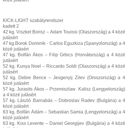
KICK-LIGHT szabályrendszer
kadett 2
42 kg. Viszket Borisz – Adam Touissi (Olaszország) a 4 közé
jutásért
47 kg.Borok Dominik - Carlos Eguzkiza (Spanyolország) a 4
közé jutásért
47 kg. Bolfán Ákos – Filip Grbics (Horvátország) a 4 közé
jutásért
52 kg. Kunya Noel – Riccardo Soldi (Olaszország) a 4 közé
jutásért
52 kg. Debre Bence – Jevgenyij Zilev (Oroszország) a 4
közé jutásért
57 kg. Jurasits Ákos – Przemiszlaw Kalisz (Lengyelország)
a 4 közé jutásért
57 kg. László Barnabás – Dobroslav Radev (Bulgária) a 4
közé jutásért
63 kg. Bolfán Ádám – Sebastian Samia (Lengyelország) a 4
közé jutásért
63 kg. Kiss Levente – Daniel Georgijev (Bulgária) a 4 közé