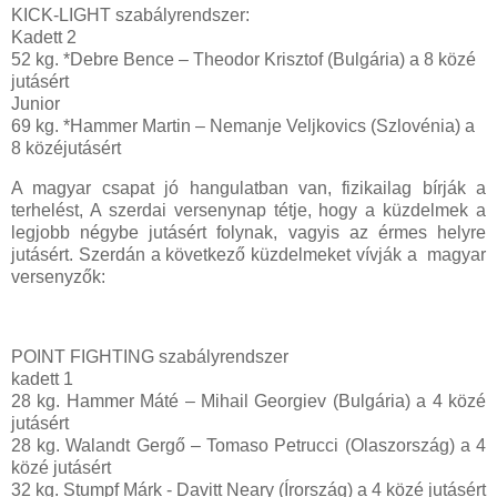
KICK-LIGHT szabályrendszer:
Kadett 2
52 kg. *Debre Bence – Theodor Krisztof (Bulgária) a 8 közé
jutásért
Junior
69 kg. *Hammer Martin – Nemanje Veljkovics (Szlovénia) a
8 közéjutásért
A magyar csapat jó hangulatban van, fizikailag bírják a
terhelést, A szerdai versenynap tétje, hogy a küzdelmek a
legjobb négybe jutásért folynak, vagyis az érmes helyre
jutásért. Szerdán a következő küzdelmeket vívják a magyar
versenyzők:
POINT FIGHTING szabályrendszer
kadett 1
28 kg. Hammer Máté – Mihail Georgiev (Bulgária) a 4 közé
jutásért
28 kg. Walandt Gergő – Tomaso Petrucci (Olaszország) a 4
közé jutásért
32 kg. Stumpf Márk - Davitt Neary (Írország) a 4 közé jutásért