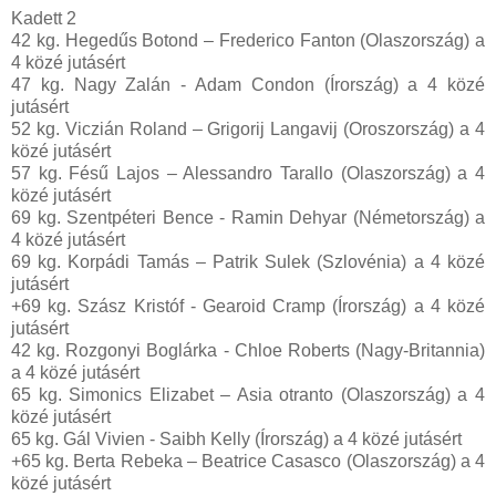
Kadett 2
42 kg. Hegedűs Botond – Frederico Fanton (Olaszország) a
4 közé jutásért
47 kg. Nagy Zalán - Adam Condon (Írország) a 4 közé
jutásért
52 kg. Viczián Roland – Grigorij Langavij (Oroszország) a 4
közé jutásért
57 kg. Fésű Lajos – Alessandro Tarallo (Olaszország) a 4
közé jutásért
69 kg. Szentpéteri Bence - Ramin Dehyar (Németország) a
4 közé jutásért
69 kg. Korpádi Tamás – Patrik Sulek (Szlovénia) a 4 közé
jutásért
+69 kg. Szász Kristóf - Gearoid Cramp (Írország) a 4 közé
jutásért
42 kg. Rozgonyi Boglárka - Chloe Roberts (Nagy-Britannia)
a 4 közé jutásért
65 kg. Simonics Elizabet – Asia otranto (Olaszország) a 4
közé jutásért
65 kg. Gál Vivien - Saibh Kelly (Írország) a 4 közé jutásért
+65 kg. Berta Rebeka – Beatrice Casasco (Olaszország) a 4
közé jutásért