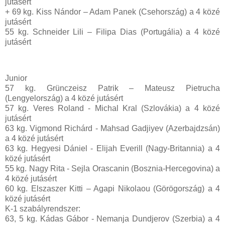
jutásért
+ 69 kg. Kiss Nándor – Adam Panek (Csehország) a 4 közé
jutásért
55 kg. Schneider Lili – Filipa Dias (Portugália) a 4 közé
jutásért
Junior
57 kg. Grünczeisz Patrik – Mateusz Pietrucha
(Lengyelország) a 4 közé jutásért
57 kg. Veres Roland - Michal Kral (Szlovákia) a 4 közé
jutásért
63 kg. Vigmond Richárd - Mahsad Gadjiyev (Azerbajdzsán)
a 4 közé jutásért
63 kg. Hegyesi Dániel - Elijah Everill (Nagy-Britannia) a 4
közé jutásért
55 kg. Nagy Rita - Sejla Orascanin (Bosznia-Hercegovina) a
4 közé jutásért
60 kg. Elszaszer Kitti – Agapi Nikolaou (Görögország) a 4
közé jutásért
K-1 szabályrendszer:
63, 5 kg. Kádas Gábor - Nemanja Dundjerov (Szerbia) a 4