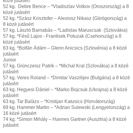
közé jutásért
52 kg. Debre Bence – *Vladiszlav Volkov (Oroszország) a 8
közé jutásért
52 kg. *Szász Krisztofer – Alexiosz Nikasz (Görögország) a
8 közé jutásért
57 kg. László Barnabás – *Ladislav Maruscsak (Szlovákia)
57 kg. *Fésű Lajos - Frantisek Potuzak (Csehország) a 8
közé jutásért
63 kg. *Bolfán Ádám – Glenn Anicsics (Szlovénia) a 8 közé
jutásért
Junior
57 kg. Grünczeisz Patrik – *Michal Kral (Szlovákia) a 8 közé
jutásért
57 kg. Veres Roland – *Dimitar Vaszilijev (Bulgária) a 8 közé
jutásért
63 kg. Hegyesi Dániel – *Marko Bojcsuk (Ukrajna) a 8 közé
jutásért
63 kg. Tar Balázs – *Kristijan Katusics (Horvátország)
69 kg. Hammer Martin – *Adrian Sulewski (Lengyelország) a
16 közé jutásért
74 kg. *Simon Mihály – Hannes Gartner (Ausztria) a 8 közé
jutásért