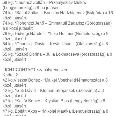
69 kg. *Laurincz Zoltán – Przemyszlav Miskiw
(Lengyelország) a 8-ba jutásért
74 kg. *Bálint Zoltán – Borislav Hadzhigenov (Bulgária) a 16
közé jutásért
74 kg. *Rohonczi Jenő – Emmanuil Zagarisz (Görögország)
a 8 közé jutásért
79 kg. Hídvégi Nándor – *Eike Hellmer (Németország) a 8
közé jutásért
84 kg. *Opauszki Dávid – Kevin Usuelli (Olaszország) a 8
közé jutásért
65 kg. *Szabó Dorina – Julia Lokmacseva (oroszország) a 8
közé jutásért
LIGHT-CONTACT szabályrendszer
Kadett 2
42 kg.Viszket Borisz - *Maikel Vottchel (Németország) a 8
közé jutásért
42 kg. *Guti Dávid – Klemen Strojansek (Szlovénia) a 8
közé jutásért
47 kg. *Kajtár Bence – Krystian Bias (Lengyeloszág) a 8
közé jutásért
47 kg. Bolfán Ákos – *Mikolaj Maafka (Lengyelország) a 8