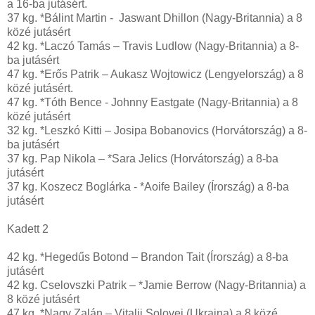
a 16-ba jutásért.
37 kg. *Bálint Martin - Jaswant Dhillon (Nagy-Britannia) a 8
közé jutásért
42 kg. *Laczó Tamás – Travis Ludlow (Nagy-Britannia) a 8-
ba jutásért
47 kg. *Erős Patrik – Aukasz Wojtowicz (Lengyelország) a 8
közé jutásért.
47 kg. *Tóth Bence - Johnny Eastgate (Nagy-Britannia) a 8
közé jutásért
32 kg. *Leszkó Kitti – Josipa Bobanovics (Horvátország) a 8-
ba jutásért
37 kg. Pap Nikola – *Sara Jelics (Horvátország) a 8-ba
jutásért
37 kg. Koszecz Boglárka - *Aoife Bailey (Írország) a 8-ba
jutásért
Kadett 2
42 kg. *Hegedűs Botond – Brandon Tait (Írország) a 8-ba
jutásért
42 kg. Cselovszki Patrik – *Jamie Berrow (Nagy-Britannia) a
8 közé jutásért
47 kg. *Nagy Zalán – Vitalij Solovej (Ukrajna) a 8 közé