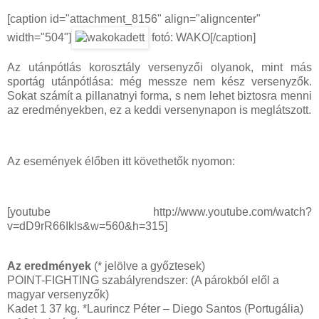
[caption id="attachment_8156" align="aligncenter"
width="504"]
fotó: WAKO[/caption]
Az utánpótlás korosztály versenyzői olyanok, mint más
sportág utánpótlása: még messze nem kész versenyzők.
Sokat számít a pillanatnyi forma, s nem lehet biztosra menni
az eredményekben, ez a keddi versenynapon is meglátszott.
Az események élőben itt követhetők nyomon:
[youtube http://www.youtube.com/watch?
v=dD9rR66Ikls&w=560&h=315]
Az eredmények
(* jelölve a győztesek)
POINT-FIGHTING szabályrendszer: (A párokból elől a
magyar versenyzők)
Kadet 1 37 kg. *Laurincz Péter – Diego Santos (Portugália)