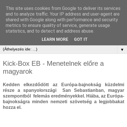
This site uses cookies from Google to deliver its services
and to analyze traffic. Your IP address and user-agent are
shared with Google along with performance and security
metrics to ensure quality of service, generate usage
statistics, and to detect and address abuse.
LEARN MORE
GOT IT
▼
Kick-Box EB - Menetelnek előre a
magyarok
Kedden elkezdődött az Európa-bajnokság küzdelmi
része a spanyolországi San Sebastianban, magyar
szempontból felemás eredményekkel. Hiába, az Európa-
bajnokságra minden nemzeti szövetség a legjobbakat
hozza el.