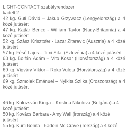
LIGHT-CONTACT szabályrendszer
kadett 2
42 kg. Guti Dávid – Jakub Grzywacz (Lengyelország) a 4
közé jutásért
47 kg. Kajtár Bence - William Taylor (Nagy-Britannia) a 4
közé jutásért
52 kg. Szász Krisztofer - Lazar Zitarevic (Ausztria) a 4 közé
jutásért
57 kg. Fésű Lajos – Timi Sitar (Szlovénia) a 4 közé jutásért
63 kg. Bolfán Ádám – Vito Kosar (Horvátország) a 4 közé
jutásért
69 kg. Vígváry Viktor – Roko Vuleta (Horvátország) a 4 közé
jutásért
69 kg. Szmolek Emánuel – Nyikita Szilka (Oroszország) a 4
közé jutásért
46 kg. Kolozsvári Kinga – Kristina Nikolova (Bulgária) a 4
közé jutásért
50 kg. Kovács Barbara - Amy Wall (Írország) a 4 közé
jutásért
55 kg. Kürti Bonita - Eadoin Mc Crave (Írország) a 4 közé