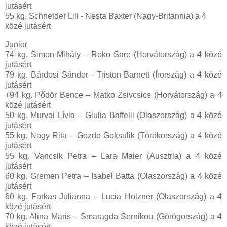
jutásért
55 kg. Schneider Lili - Nesta Baxter (Nagy-Britannia) a 4
közé jutásért
Junior
74 kg. Simon Mihály – Roko Sare (Horvátország) a 4 közé
jutásért
79 kg. Bárdosi Sándor - Triston Barnett (Írország) a 4 közé
jutásért
+94 kg. Pődör Bence – Matko Zsivcsics (Horvátország) a 4
közé jutásért
50 kg. Murvai Lívia – Giulia Baffelli (Olaszország) a 4 közé
jutásért
55 kg. Nagy Rita – Gozde Goksulik (Törökország) a 4 közé
jutásért
55 kg. Vancsik Petra – Lara Maier (Ausztria) a 4 közé
jutásért
60 kg. Gremen Petra – Isabel Batta (Olaszország) a 4 közé
jutásért
60 kg. Farkas Julianna – Lucia Holzner (Olaszország) a 4
közé jutásért
70 kg. Alina Maris – Smaragda Sernikou (Görögország) a 4
közé jutásért