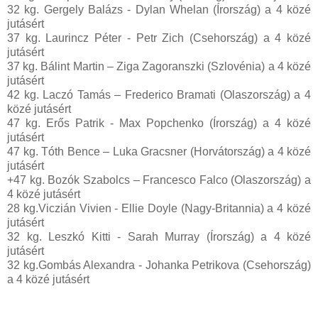
32 kg. Gergely Balázs - Dylan Whelan (Írország) a 4 közé
jutásért
37 kg. Laurincz Péter - Petr Zich (Csehország) a 4 közé
jutásért
37 kg. Bálint Martin – Ziga Zagoranszki (Szlovénia) a 4 közé
jutásért
42 kg. Laczó Tamás – Frederico Bramati (Olaszország) a 4
közé jutásért
47 kg. Erős Patrik - Max Popchenko (Írország) a 4 közé
jutásért
47 kg. Tóth Bence – Luka Gracsner (Horvátország) a 4 közé
jutásért
+47 kg. Bozók Szabolcs – Francesco Falco (Olaszország) a
4 közé jutásért
28 kg.Viczián Vivien - Ellie Doyle (Nagy-Britannia) a 4 közé
jutásért
32 kg. Leszkó Kitti - Sarah Murray (Írország) a 4 közé
jutásért
32 kg.Gombás Alexandra - Johanka Petrikova (Csehország)
a 4 közé jutásért