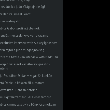
 kezdődik a judo Világbajnokság!
dr Hari vs Ismael Londt
ti összefoglaló
rbics Gábor profi világbajnok!
gendás meccsek - Frye vs Takayama
 exclusive interview with Alexey Ignashov
tfőn rajtol a judo Világbajnokság
ore the battle - an interview with Badr Hari
skorpió válaszol - az Alexey Ignashov
interjú
ju-Ryu tábor és dan vizsgák Sri Lankán
ető Daniella készen áll a csatára!
közet után - Habash Antoine
 Fuji Fight Ketrecharc Gála - Beszámoló
rbics címmeccset vív a Főnix Csarnokban