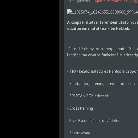
31 augusztus
Ajánló
,
bemutatkozik
,
Egy
A csapat- illetve terembemutató rova
edzőterem mutatkozik be Nektek.
Július 19-én nyitotta meg kapuit a XIII.
legtöbb ma divatos funkcionális edzéstípu
- TRX - kezdő, haladó és Hardcore csopor
- Spartan Girja tréning (eredeti orosz tech
- SPARTAN SGX edzések
- Cross training
- Kick- Box edzések, önvédelem
- Sparrowbag