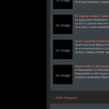
McGregor hatalmas csapáso
Én vagyok a boksz - GGG 
Az augusztusi Maywether 
a GGG vs Canelo meccs!A 
és a meccs iránt érdeklőd
Sport coaching: Küzdele
Sport coaching! Bánóczi P
de a versenyzésben és azo
terület, szakág, melybe i
Mayweather vs McGregor -
A Mayweather vs McGregor 
Mayweather vs McGregor Al
ezúttal a nyitányban May
← Újabb bejegyzés