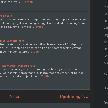
kkal talál Malig…
Tovább
Ma
Ba
vs Canelo
vs McGregor cirkusz után, egészen pontosan szeptember 16-án jön
He
Golden Boy egy kis különlegességgel kedveskedett a rajongóknak
őknek egy rövid kis videó…
Tovább
Gö
Le
m és koncentráció
An
éter rovatunkban ismét univerzálisabb, nem csak a küzdősportban,
n kívül is fontos dologgal foglalkozik!A sport coaching egy tág
Hé
gen sok minden belefé…
Tovább
Bef
A 
 All Access - Második rész
összecsapás egyre közelít, robog tovább a hype vonat is!A
l Access mini sorozatban a kulisszák mögé tekinthetünk be, ahol
Go
weather ismét elmondja minden…
Tovább
Élt
Üt
II.
Főoldal
Régebbi bejegyzés →
Gö