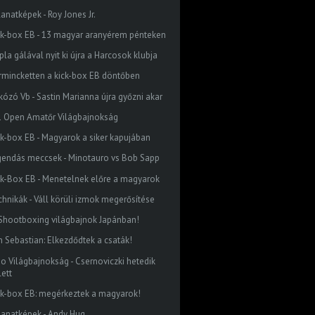
lanatképek - Roy Jones Jr.
ck-box EB - 13 magyar aranyérem pénteken
la gálával nyit ki újra a Harcosok klubja
rmincketten a kick-box EB döntőben
rkózó Vb - Sastin Marianna újra győzni akar
1 Open Amatőr Világbajnokság
ck-box EB - Magyarok a siker kapujában
gendás meccsek - Minotauro vs Bob Sapp
ck-Box EB - Menetelnek előre a magyarok
chnikák - Váll körüli izmok megerősítése
 Shootboxing világbajnok Japánban!
n Sebastian: Elkezdődtek a csaták!
do Világbajnokság - Csernoviczki hetedik
lett
ck-box EB: megérkeztek a magyarok!
llanatképek - Andy Hug