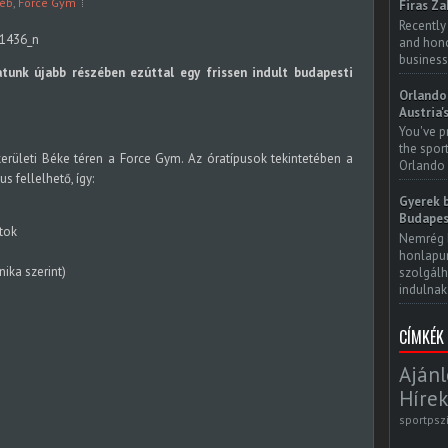
éb
,
Force Gym
Firas Za
Recently
and honor
business
tunk újabb részében ezúttal egy frissen indult budapesti
Orlando 
Austria'
You've p
the spor
 kerületi Béke téren a Force Gym. Az óratípusok tekintetében a
Orlando 
s fellelhető, így:
Gyerek b
Budapes
tok
Nemrég 
honlapun
nika szerint)
szolgálh
indulnak.
CÍMKÉK
Ajánl
Hírek
sportpsz