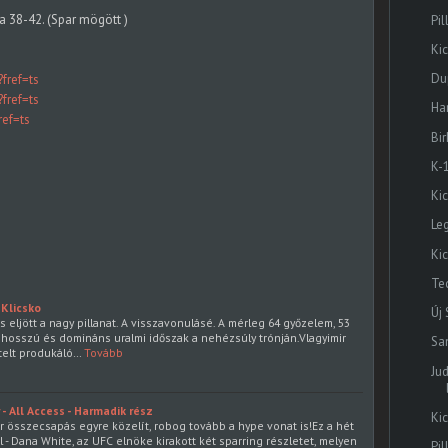
ca 38-42. (Spar mögött )
Pil
Ki
Dup
fref=ts
fref=ts
Ha
ef=ts
Bi
K-
Ki
Le
Ki
Te
 Klicsko
Új
s eljött a nagy pillanat. A visszavonulásé. A mérleg 64 győzelem, 53
 hosszú és domináns uralmi időszak a nehézsúly trónján.Vlagyimir
Sa
telt produkáló…
Tovább
Ju
 All Access - Harmadik rész
Ki
összecsapás egyre közelít, robog tovább a hype vonat is!Ez a hét
- Dana White, az UFC elnöke kirakott két sparring részletet, melyen
Pi