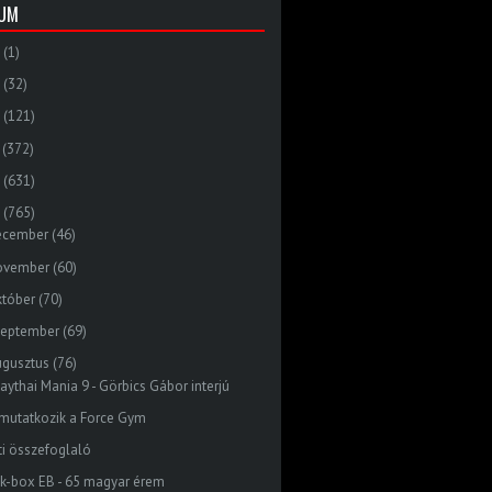
VUM
(1)
(32)
(121)
(372)
(631)
(765)
ecember
(46)
ovember
(60)
któber
(70)
zeptember
(69)
ugusztus
(76)
aythai Mania 9 - Görbics Gábor interjú
mutatkozik a Force Gym
ti összefoglaló
ck-box EB - 65 magyar érem