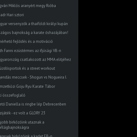
gvári Miklós aranyért megy Rióba
adr Hari sztori
gyar versenyzők a thaiföldi királyi kupán
szágos bajnokság a karate őshazájában!
mérhető fejlődés és a motiváció
th Fanni ezüstérmes az ifjúsági VB-n
gyarország csatlakozott az MMA elitjéhez
küzdősportok és a street workout
gendás meccsek - Shogun vs Nogueira I.
mzetközi Goju Ryu Karate Tábor
ti összefoglaló
tető Daniella is ringbe lép Debrecenben
ijáték - ez volt a GLORY 23
gjobb birkózóink utaznak a
Világbajnokságra
keresek birkózóink a kadet EB-n