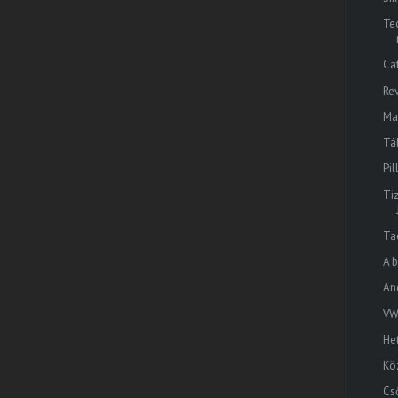
Te
Ca
Re
Ma
Tá
Pi
Ti
Ta
A 
An
VW
He
Kö
Cs