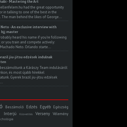
habi - Mastering the Art
 ellenfelem.hu had the great opportunity
 in talking to one of the best in the
. The man behind the likes of George...
Neto - An exclusive interview with
s bjj master
robably heard his name if you're following
t or you train and compete actively:
Machado Neto. Orlando starte...
razil jiu-jitsu edzések indulnak
ten
beszámoltunk a Kárászy Team indulásáról
kon, és most újabb hírekkel
atunk. Gyerek brazil jiu-jitsu edzések
..
ó
Edzés
Egyéb
Beszámoló
Egészség
Interjú
Verseny
Vélemény
Közvetítés
ichológia