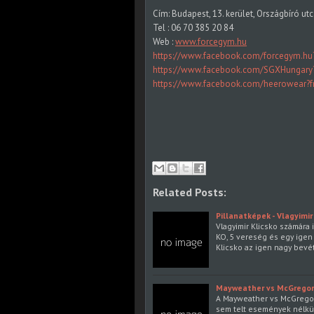
Cím: Budapest, 13. kerület, Országbíró ut
Tel : 06 70 385 20 84
Web :
www.forcegym.hu
https://www.facebook.com/forcegym.hu?
https://www.facebook.com/SGXHungary?
https://www.facebook.com/heerowear?fr
Related Posts:
Pillanatképek - Vlagyimir
Vlagyimir Klicsko számára i
KO, 5 vereség és egy igen
Klicsko az igen nagy bevé
Mayweather vs McGregor -
A Mayweather vs McGregor 
sem telt események nélkül 