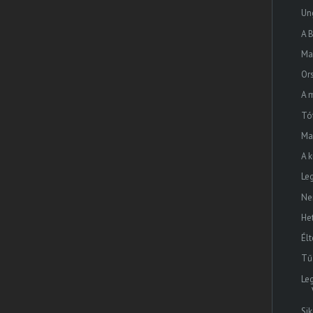
Un
A B
Ma
Or
A 
Tó
Ma
A 
Le
Ne
He
Él
Tűz
Le
Si