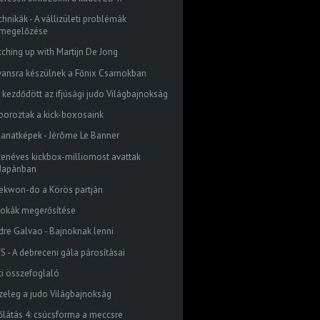
chnikák - A vállizületi problémák
megelőzése
tching up with Martijn De Jong
vansra készülnek a Főnix Csarnokban
 kezdődött az ifjúsági judo Világbajnokság
boroztak a kick-boxosaink
llanatképek - Jérôme Le Banner
zenéves kickbox-milliomost avattak
Japánban
ekwon-do a Körös partján
bokák megerősítése
dre Galvao - Bajnoknak lenni
S - A debreceni gála párosításai
ti összefoglaló
zeleg a judo Világbajnokság
őlátás 4: csúcsforma a meccsre