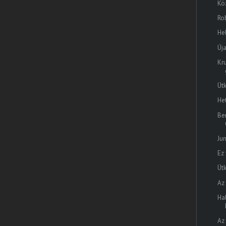
Kö
Ro
Hel
Új
Kr
Üt
He
Be
Ju
Ez
Ütk
Az
Ha
Az