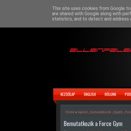
This site uses cookies from Google to 
are shared with Google along with per
statistics, and to detect and address 
KEZDŐLAP
ENGLISH
RÓLUNK
POD
Home
»
Ajánló
,
bemutatkozik
,
Egyéb
,
For
Bemutatkozik a Force Gym