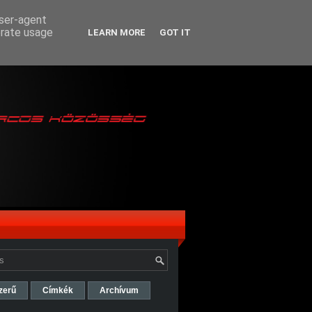
user-agent
erate usage
LEARN MORE
GOT IT
zerű
Címkék
Archívum