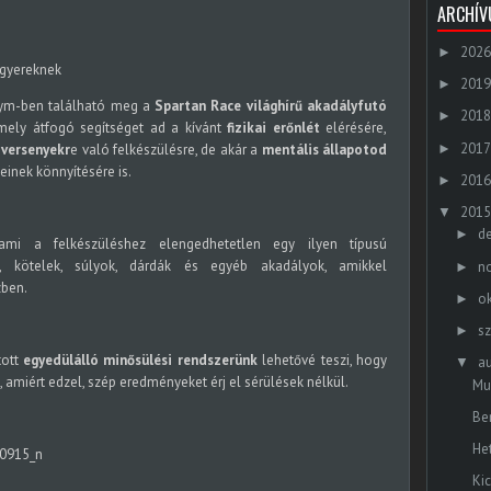
ARCHÍ
2026
►
 gyereknek
2019
►
Gym-ben található meg a
Spartan Race világhír
ű akadályfutó
2018
►
mely átfogó segítséget ad a kívánt
fizikai erőnlét
elérésére,
2017
►
,
versenyekr
e való felkészülésre, de akár a
mentális állapotod
einek könnyítésére is.
2016
►
2015
▼
d
►
mi a felkészüléshez elengedhetetlen egy ilyen típusú
k, kötelek, súlyok, dárdák és egyéb akadályok, amikkel
n
►
zben.
o
►
s
►
tott
egyedülálló minősülési rendszerünk
lehetővé teszi, hogy
a
▼
amiért edzel, szép eredményeket érj el sérülések nélkül.
Mu
Be
He
Ki