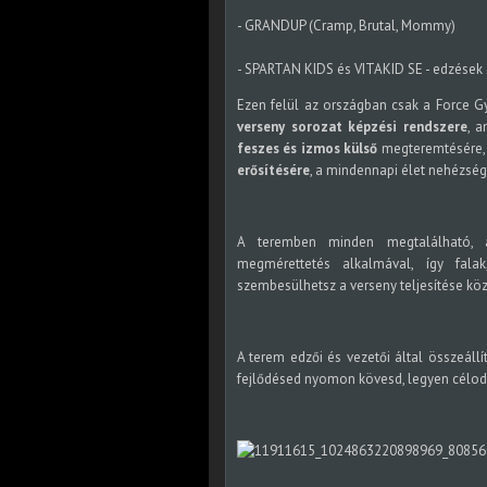
- GRANDUP (Cramp, Brutal, Mommy)
- SPARTAN KIDS és VITAKID SE - edzések
Ezen felül az országban csak a Force 
verseny sorozat képzési rendszere
, a
feszes és izmos külső
megteremtésére
erősítésére
, a mindennapi élet nehézség
A teremben minden megtalálható, a
megmérettetés alkalmával, így fala
szembesülhetsz a verseny teljesítése kö
A terem edzői és vezetői által összeállí
fejlődésed nyomon kövesd, legyen célod, 