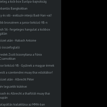
zeleg a kick-box Európa-bajnokság
bbantás Bangkokban
y és idő - exkluzív interjú Badr Hari-val!
abb bronzérem a junior birkózó VB-n
ush 56 - fergeteges hangulat a kickbox
gálán
közet után - Habash Antoine
ti összefoglaló
nedek Zsolt bizonyítana a Főnix
Csarnokban
nior birkózó VB - Gyűlnek a magyar érmek
 volt a szentendrei muay thai edzőtábor!
özet után - Albrecht Péter
 év legszebb kiütései
bash és Albrecht a thaiföldi muay thai
kupán
 alapállás kialakítása az MMA-ban