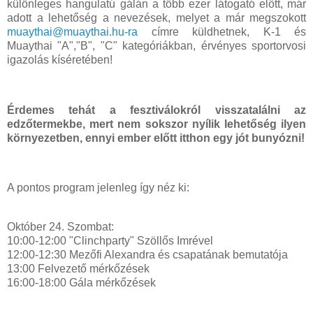
különleges hangulatú gálán a több ezer látogató előtt, már
adott a lehetőség a nevezések, melyet a már megszokott
muaythai@muaythai.hu-ra
címre küldhetnek, K-1 és
Muaythai "A","B", "C" kategóriákban, érvényes sportorvosi
igazolás kíséretében!
Érdemes tehát a fesztiválokról visszatalálni az
edzőtermekbe, mert nem sokszor nyílik lehetőség ilyen
környezetben, ennyi ember előtt itthon egy jót bunyózni!
A pontos program jelenleg így néz ki:
Október 24. Szombat:
10:00-12:00 "Clinchparty" Szöllős Imrével
12:00-12:30 Mezőfi Alexandra és csapatának bemutatója
13:00 Felvezető mérkőzések
16:00-18:00 Gála mérkőzések