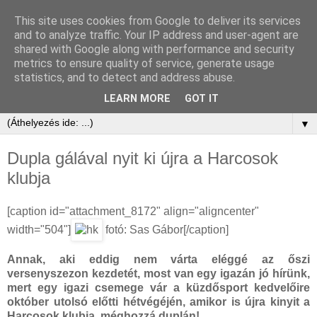
This site uses cookies from Google to deliver its services
and to analyze traffic. Your IP address and user-agent are
shared with Google along with performance and security
metrics to ensure quality of service, generate usage
statistics, and to detect and address abuse.
LEARN MORE
GOT IT
▼
Dupla gálával nyit ki újra a Harcosok
klubja
[caption id="attachment_8172" align="aligncenter"
width="504"]
fotó: Sas Gábor[/caption]
Annak, aki eddig nem várta eléggé az őszi
versenyszezon kezdetét, most van egy igazán jó hírünk,
mert egy igazi csemege vár a küzdősport kedvelőire
október utolsó előtti hétvégéjén, amikor is újra kinyit a
Harcosok klubja, méghozzá duplán!