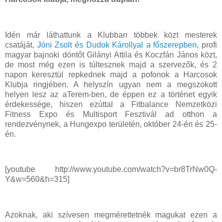
Idén már láthattunk a Klubban többek közt mesterek
csatáját,
Jóni Zsolt és Dudok Károllyal a főszerepben
, profi
magyar bajnoki döntőt Gilányi Attila és Koczfán János közt,
de most még ezen is túltesznek majd a szervezők, és 2
napon keresztül repkednek majd a pofonok a Harcosok
Klubja ringjében. A helyszín ugyan nem a megszokott
helyen lesz az aTerem-ben, de éppen ez a történet egyik
érdekessége, hiszen ezúttal a Fitbalance Nemzetközi
Fitness Expo és Multisport Fesztivál ad otthon a
rendezvénynek, a Hungexpo területén, október 24-én és 25-
én.
[youtube http://www.youtube.com/watch?v=br8TrNw0Q-
Y&w=560&h=315]
Azoknak, aki szívesen megmérettetnék magukat ezen a