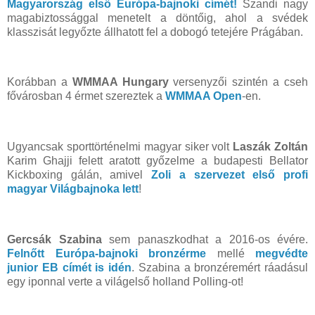
Magyarország első Európa-bajnoki címét!
Szandi nagy
magabiztossággal menetelt a döntőig, ahol a svédek
klasszisát legyőzte állhatott fel a dobogó tetejére Prágában.
Korábban a
WMMAA Hungary
versenyzői szintén a cseh
fővárosban 4 érmet szereztek a
WMMAA Open
-en.
Ugyancsak sporttörténelmi magyar siker volt
Laszák Zoltán
Karim Ghajji felett aratott győzelme a budapesti Bellator
Kickboxing gálán, amivel
Zoli a szervezet első profi
magyar Világbajnoka lett
!
Gercsák Szabina
sem panaszkodhat a 2016-os évére.
Felnőtt Európa-bajnoki bronzérme
mellé
megvédte
junior EB címét is idén
. Szabina a bronzéremért ráadásul
egy iponnal verte a világelső holland Polling-ot!