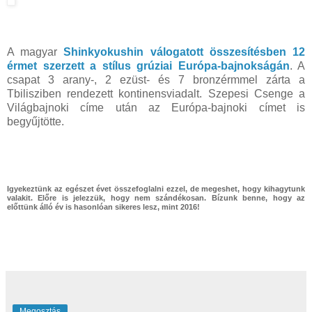
A magyar
Shinkyokushin válogatott összesítésben 12
érmet szerzett a stílus grúziai Európa-bajnokságán
. A
csapat 3 arany-, 2 ezüst- és 7 bronzérmmel zárta a
Tbilisziben rendezett kontinensviadalt. Szepesi Csenge a
Világbajnoki címe után az Európa-bajnoki címet is
begyűjtötte.
Igyekeztünk az egészet évet összefoglalni ezzel, de megeshet, hogy kihagytunk
valakit. Előre is jelezzük, hogy nem szándékosan. Bízunk benne, hogy az
előttünk álló év is hasonlóan sikeres lesz, mint 2016!
Megosztás