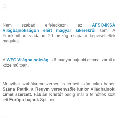
Nem szabad elfeledkezni az
AFSO-IKSA
Világbajnokságon elért magyar sikerekről
sem. A
Frankfurtban viadalon 20 ország csapatai képviseltették
magukat.
A
WFC Világbajnokság
is 6 magyar bajnoki címmel zárult a
közelmúltban.
Muaythai szabályrendszerben is termett számunkra babér.
Szána Patrik, a Regym versenyzője junior Világbajnoki
címet szerzett
.
Fábián Kristóf
pedig már a felnőttek közt
lett
Európa-bajnok
Splitben!