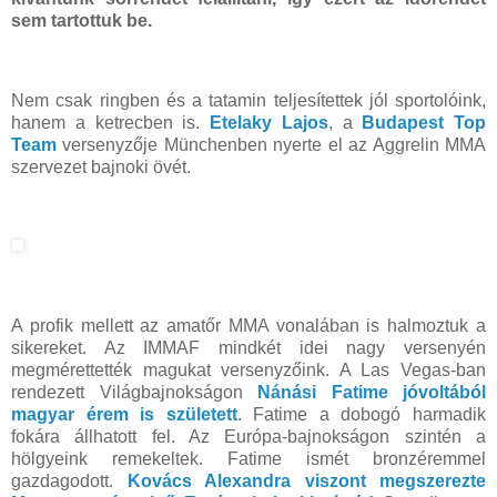
sem tartottuk be.
Nem csak ringben és a tatamin teljesítettek jól sportolóink,
hanem a ketrecben is.
Etelaky Lajos
, a
Budapest Top
Team
versenyzője Münchenben nyerte el az Aggrelin MMA
szervezet bajnoki övét.
A profik mellett az amatőr MMA vonalában is halmoztuk a
sikereket. Az IMMAF mindkét idei nagy versenyén
megmérettették magukat versenyzőink. A Las Vegas-ban
rendezett Világbajnokságon
Nánási Fatime jóvoltából
magyar érem is született
. Fatime a dobogó harmadik
fokára állhatott fel. Az Európa-bajnokságon szintén a
hölgyeink remekeltek. Fatime ismét bronzéremmel
gazdagodott.
Kovács Alexandra viszont megszerezte