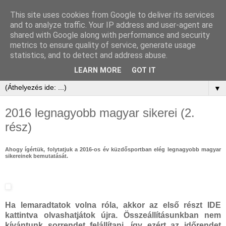
This site uses cookies from Google to deliver its services
and to analyze traffic. Your IP address and user-agent are
shared with Google along with performance and security
metrics to ensure quality of service, generate usage
statistics, and to detect and address abuse.
LEARN MORE
GOT IT
▼
2016 legnagyobb magyar sikerei (2.
rész)
Ahogy ígértük, folytatjuk a 2016-os év küzdősportban elég legnagyobb magyar
sikereinek bemutatását.
Ha lemaradtatok volna róla, akkor az első részt IDE
kattintva olvashatjátok újra. Összeállításunkban nem
kívántunk sorrendet felállítani, így ezért az időrendet