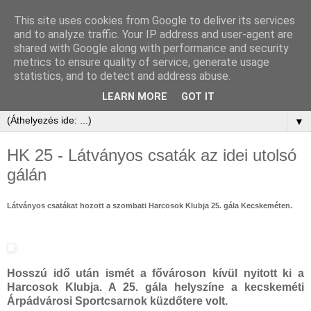
This site uses cookies from Google to deliver its services
and to analyze traffic. Your IP address and user-agent are
shared with Google along with performance and security
metrics to ensure quality of service, generate usage
statistics, and to detect and address abuse.
LEARN MORE
GOT IT
▼
HK 25 - Látványos csaták az idei utolsó
gálán
Látványos csatákat hozott a szombati Harcosok Klubja 25. gála Kecskeméten.
Hosszú idő után ismét a fővároson kívül nyitott ki a
Harcosok Klubja. A 25. gála helyszíne a kecskeméti
Árpádvárosi Sportcsarnok küzdőtere volt.