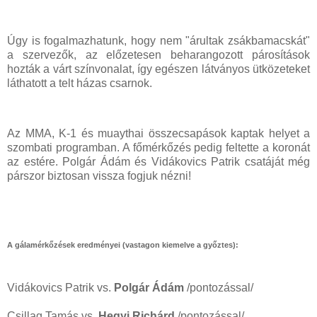
Úgy is fogalmazhatunk, hogy nem "árultak zsákbamacskát"
a szervezők, az előzetesen beharangozott párosítások
hozták a várt színvonalat, így egészen látványos ütközeteket
láthatott a telt házas csarnok.
Az MMA, K-1 és muaythai összecsapások kaptak helyet a
szombati programban. A főmérkőzés pedig feltette a koronát
az estére. Polgár Ádám és Vidákovics Patrik csatáját még
párszor biztosan vissza fogjuk nézni!
A gálamérkőzések eredményei (vastagon kiemelve a győztes):
Vidákovics Patrik vs.
Polgár Ádám
/pontozással/
Csillag Tamás vs.
Hegyi Richárd
/pontozással/