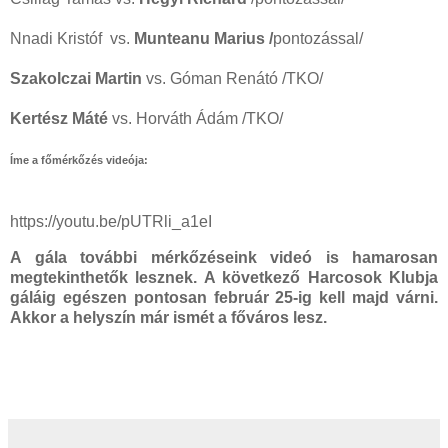
Nnadi Kristóf vs.
Munteanu Marius /
pontozással/
Szakolczai Martin
vs. Góman Renátó /TKO/
Kertész Máté
vs. Horváth Ádám /TKO/
Íme a főmérkőzés videója:
https://youtu.be/pUTRli_a1eI
A gála további mérkőzéseink videó is hamarosan
megtekinthetők lesznek. A következő Harcosok Klubja
gáláig egészen pontosan február 25-ig kell majd várni.
Akkor a helyszín már ismét a főváros lesz.