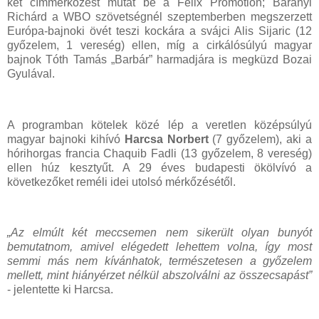
két címmérkőzést mutat be a Felix Promotion; Baranyi
Richárd a WBO szövetségnél szeptemberben megszerzett
Európa-bajnoki övét teszi kockára a svájci Alis Sijaric (12
győzelem, 1 vereség) ellen, míg a cirkálósúlyú magyar
bajnok Tóth Tamás „Barbár” harmadjára is megküzd Bozai
Gyulával.
A programban kötelek közé lép a veretlen középsúlyú
magyar bajnoki kihívó
Harcsa Norbert
(7 győzelem), aki a
hórihorgas francia Chaquib Fadli (13 győzelem, 8 vereség)
ellen húz kesztyűt. A 29 éves budapesti ökölvívó a
következőket reméli idei utolsó mérkőzésétől.
„Az elmúlt két meccsemen nem sikerült olyan bunyót
bemutatnom, amivel elégedett lehettem volna, így most
semmi más nem kívánhatok, természetesen a győzelem
mellett, mint hiányérzet nélkül abszolválni az összecsapást”
- jelentette ki Harcsa.