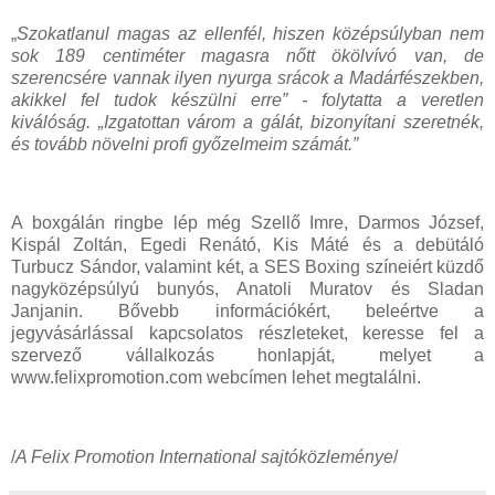
„
Szokatlanul magas az ellenfél, hiszen középsúlyban nem
sok 189 centiméter magasra nőtt ökölvívó van, de
szerencsére vannak ilyen nyurga srácok a Madárfészekben,
akikkel fel tudok készülni erre” - folytatta a veretlen
kiválóság. „Izgatottan várom a gálát, bizonyítani szeretnék,
és tovább növelni profi győzelmeim számát.”
A boxgálán ringbe lép még Szellő Imre, Darmos József,
Kispál Zoltán, Egedi Renátó, Kis Máté és a debütáló
Turbucz Sándor, valamint két, a SES Boxing színeiért küzdő
nagyközépsúlyú bunyós, Anatoli Muratov és Sladan
Janjanin. Bővebb információkért, beleértve a
jegyvásárlással kapcsolatos részleteket, keresse fel a
szervező vállalkozás honlapját, melyet a
www.felixpromotion.com webcímen lehet megtalálni.
/
A Felix Promotion International sajtóközleménye
/