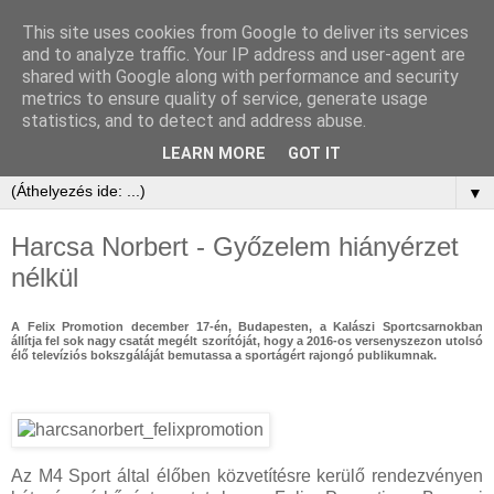
This site uses cookies from Google to deliver its services
and to analyze traffic. Your IP address and user-agent are
shared with Google along with performance and security
metrics to ensure quality of service, generate usage
statistics, and to detect and address abuse.
LEARN MORE
GOT IT
▼
Harcsa Norbert - Győzelem hiányérzet
nélkül
A Felix Promotion december 17-én, Budapesten, a Kalászi Sportcsarnokban
állítja fel sok nagy csatát megélt szorítóját, hogy a 2016-os versenyszezon utolsó
élő televíziós bokszgáláját bemutassa a sportágért rajongó publikumnak.
Az M4 Sport által élőben közvetítésre kerülő rendezvényen