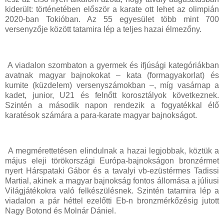
kiderült: történetében először a karate ott lehet az olimpián
2020-ban Tokióban. Az 55 egyesület több mint 700
versenyzője között tatamira lép a teljes hazai élmezőny.
A viadalon szombaton a gyermek és ifjúsági kategóriákban
avatnak magyar bajnokokat – kata (formagyakorlat) és
kumite (küzdelem) versenyszámokban –, míg vasárnap a
kadet, junior, U21 és felnőtt korosztályok következnek.
Szintén a második napon rendezik a fogyatékkal élő
karatésok számára a para-karate magyar bajnokságot.
A megmérettetésen elindulnak a hazai legjobbak, köztük a
május eleji törökországi Európa-bajnokságon bronzérmet
nyert Hárspataki Gábor és a tavalyi vb-ezüstérmes Tadissi
Martial, akinek a magyar bajnokság fontos állomása a júliusi
Világjátékokra való felkészülésnek. Szintén tatamira lép a
viadalon a pár héttel ezelőtti Eb-n bronzmérkőzésig jutott
Nagy Botond és Molnár Dániel.