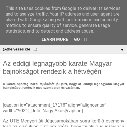
This site uses cookies from Google to deliver its services
and to analyze traffic. Your IP address and user-agent are
shared with Google along with performance and security
metrics to ensure quality of service, generate usage
statistics, and to detect and address abuse.
LEARN MORE
GOT IT
▼
Az eddigi legnagyobb karate Magyar
bajnokságot rendezik a hétvégén
A karate sportág hazai fejlődését jól jelzi, hogy az eddigi legnagyobb Magyar
bajnokságot rendezik meg szombaton és vasárnap.
[caption id="attachment_17176" align="aligncenter"
width="503"]
fotó: Nagy Ákos[/caption]
Az UTE Megyeri úti Jégcsarnokában sorra kerülő esemény
lesz az első ilyen alkalom azóta, hogy tavaly augusztusban