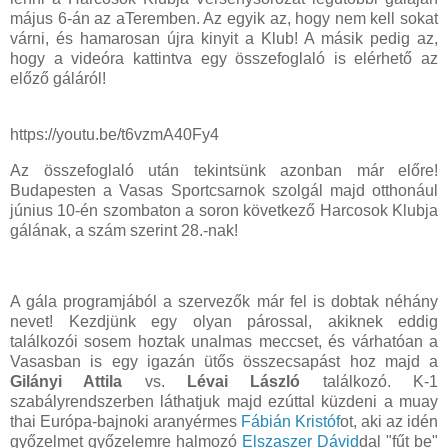
május 6-án az aTeremben. Az egyik az, hogy nem kell sokat
várni, és hamarosan újra kinyit a Klub! A másik pedig az,
hogy a videóra kattintva egy összefoglaló is elérhető az
előző gáláról!
https://youtu.be/t6vzmA40Fy4
Az összefoglaló után tekintsünk azonban már előre!
Budapesten a Vasas Sportcsarnok szolgál majd otthonául
június 10-én szombaton a soron következő Harcosok Klubja
gálának, a szám szerint 28.-nak!
A gála programjából a szervezők már fel is dobtak néhány
nevet! Kezdjünk egy olyan párossal, akiknek eddig
találkozói sosem hoztak unalmas meccset, és várhatóan a
Vasasban is egy igazán ütős összecsapást hoz majd a
Gilányi Attila
vs.
Lévai László
találkozó. K-1
szabályrendszerben láthatjuk majd ezúttal küzdeni a muay
thai Európa-bajnoki aranyérmes
Fábián Kristóf
ot, aki az idén
győzelmet győzelemre halmozó
Elszaszer Dávid
dal "fűt be"