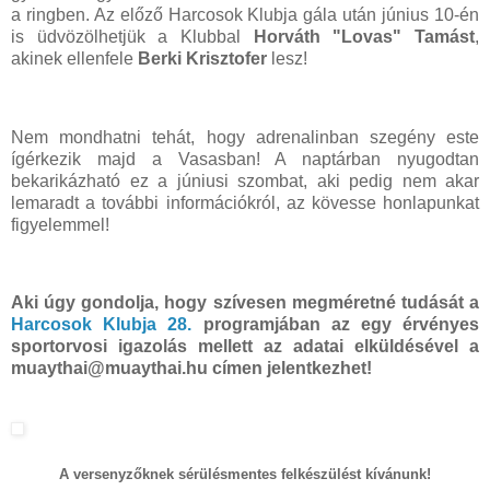
a ringben. Az előző Harcosok Klubja gála után június 10-én
is üdvözölhetjük a Klubbal
Horváth "Lovas" Tamást
,
akinek ellenfele
Berki Krisztofer
lesz!
Nem mondhatni tehát, hogy adrenalinban szegény este
ígérkezik majd a Vasasban! A naptárban nyugodtan
bekarikázható ez a júniusi szombat, aki pedig nem akar
lemaradt a további információkról, az kövesse honlapunkat
figyelemmel!
Aki úgy gondolja, hogy szívesen megméretné tudását a
Harcosok Klubja 28.
programjában az egy érvényes
sportorvosi igazolás mellett az adatai elküldésével a
muaythai@muaythai.hu címen jelentkezhet!
A versenyzőknek sérülésmentes felkészülést kívánunk!