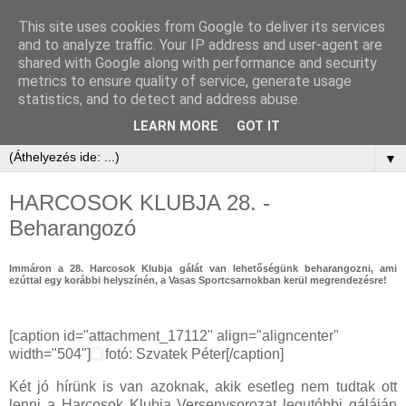
This site uses cookies from Google to deliver its services
and to analyze traffic. Your IP address and user-agent are
shared with Google along with performance and security
metrics to ensure quality of service, generate usage
statistics, and to detect and address abuse.
LEARN MORE
GOT IT
▼
HARCOSOK KLUBJA 28. -
Beharangozó
Immáron a 28. Harcosok Klubja gálát van lehetőségünk beharangozni, ami
ezúttal egy korábbi helyszínén, a Vasas Sportcsarnokban kerül megrendezésre!
[caption id="attachment_17112" align="aligncenter"
width="504"]
fotó: Szvatek Péter[/caption]
Két jó hírünk is van azoknak, akik esetleg nem tudtak ott
lenni a Harcosok Klubja Versenysorozat legutóbbi gáláján