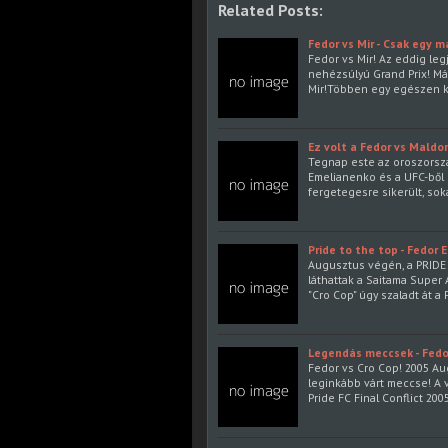
Related Posts:
Fedor vs Mir - Csak egy 
Fedor vs Mir! Az eddig leg
nehézsúlyú Grand Prix! M
Mir!Többen egy egészen k
Ez volt a Fedor vs Maldo
Tegnap este az oroszorszá
Emelianenko és a UFC-ből 
fergetegesre sikerült, sok
Pride to the top - Fedor
Augusztus végén, a PRIDE 
láthattak a Saitama Super
"Cro Cop" úgy szaladt át a
Legendás meccsek - Fedo
Fedor vs Cro Cop! 2005 Au
leginkább várt meccse! A 
Pride FC Final Conflict 20