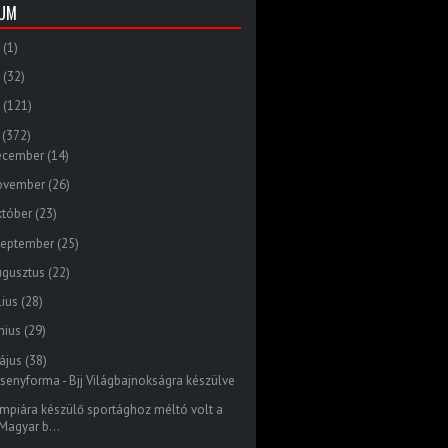
VUM
(1)
(32)
(121)
(372)
ecember
(14)
ovember
(26)
któber
(23)
zeptember
(25)
ugusztus
(22)
lius
(28)
nius
(29)
ájus
(38)
rsenyforma - Bjj Világbajnokságra készülve
impiára készülő sportághoz méltó volt a
Magyar b...