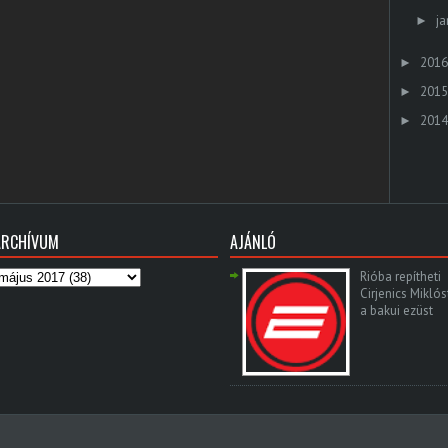
ja
►
2016
►
2015
►
2014
►
ARCHÍVUM
AJÁNLÓ
Rióba repítheti
Cirjenics Miklós
a bakui ezüst