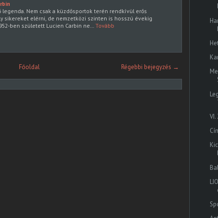
rbin
lő legenda. Nem csak a küzdősportok terén rendkívül erős
y sikereket elérni, de nemzetközi szinten is hosszú évekig
Ha
952-ben született Lucien Carbin ne…
Tovább
He
Ka
Főoldal
Régebbi bejegyzés →
Me
Le
VI
Cí
Ki
Ba
LI
Spo