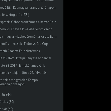
thony Joshua – Győzelemre születtem!
rkózó EB - Két magyar arany a zárónapon
ti összefoglaló (135.)
rspataki Gábor bronzérmes a karate Eb-n
elo vs. Chavez Jr. - A vihar előtti csend
gy magyar küzdhet éremért a karate Eb-n
gendás meccsek - Fedor vs Cro Cop
meth Zsanett Eb-ezüstérmes
A VB előtt - Interjú Bányász Adriánnal
rate EB 2017 - Érmekért megyünk
rcosok Klubja – Jön a 27. felvonás
roltak a magyarok a Kempo
Világbajnokságon
rilis
(44)
árcius
(50)
bruár
(40)