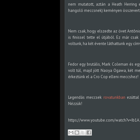
nem mutatott, aztán a Heath Herring e
hangoló meccsnek) keményen összeverte a
Nem csak, hogy elszedte az övet Antônio
is finissel tette el útjából. Ez már cs
voltunk, ha két évente láthattunk egy cím
Fedor egy brutális, Mark Coleman és egy
volt túl, majd jött Naoya Ogawa, két m
érkeztünk el a Cro Cop elleni meccshez!
Legendás meccsek
rovatunkban
ezúttal
Nézzük!
https://www.youtube.com/watch?v=Ib1A