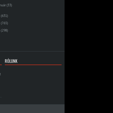
nuár
(33)
(631)
(765)
(298)
RÓLUNK
t