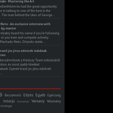
habi - Mastering the Art
 ellenfelem.hu had the great opportunity
 in talking to one of the best in the
. The man behind the likes of George...
Neto - An exclusive interview with
s bjj master
robably heard his name if you're following
t or you train and compete actively:
Machado Neto. Orlando starte...
razil jiu-jitsu edzések indulnak
ten
beszámoltunk a Kárászy Team indulásáról
kon, és most újabb hírekkel
atunk. Gyerek brazil jiu-jitsu edzések
..
ó
Edzés
Egyéb
Beszámoló
Egészség
Interjú
Verseny
Vélemény
Közvetítés
ichológia