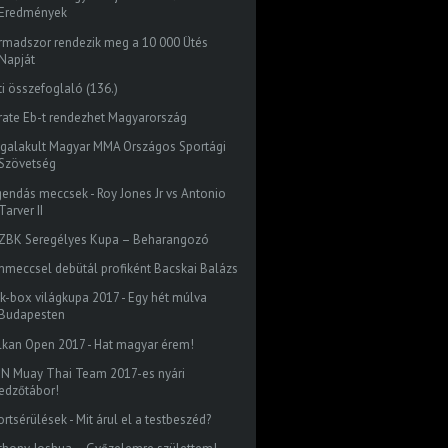
Eredmények
rmadszor rendezik meg a 10 000 Ütés
Napját
ti összefoglaló (136.)
rate Eb-t rendezhet Magyarország
galakult Magyar MMA Országos Sportági
Szövetség
gendás meccsek - Roy Jones Jr vs Antonio
Tarver II
. ZBK Seregélyes Kupa – Beharangozó
mmeccsel debütál profiként Bacskai Balázs
ck-box világkupa 2017 - Egy hét múlva
Budapesten
lkan Open 2017 - Hat magyar érem!
ON Muay Thai Team 2017-es nyári
edzőtábor!
rtsérülések - Mit árul el a testbeszéd?