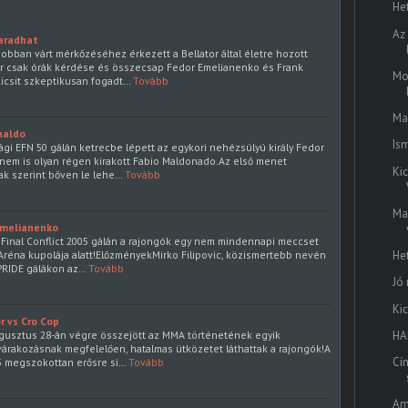
He
Az
maradhat
jobban várt mérkőzéséhez érkezett a Bellator által életre hozott
ár csak órák kérdése és összecsap Fedor Emelianenko és Frank
Mo
icsit szkeptikusan fogadt…
Tovább
Ma
naldo
Is
gi EFN 50 gálán ketrecbe lépett az egykori nehézsúlyú király Fedor
nem is olyan régen kirakott Fabio Maldonado.Az első menet
Kic
ak szerint bőven le lehe…
Tovább
Ma
 Emelianenko
Final Conflict 2005 gálán a rajongók egy nem mindennapi meccset
He
 Aréna kupolája alatt!ElőzményekMirko Filipovic, közismertebb nevén
 PRIDE gálákon az…
Tovább
Jó
Ki
r vs Cro Cop
HA
gusztus 28-án végre összejött az MMA történetének egyik
várakozásnak megfelelően, hatalmas ütközetet láthattak a rajongók!A
Cí
05 megszokottan erősre si…
Tovább
Am