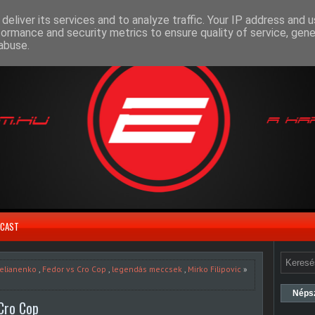
deliver its services and to analyze traffic. Your IP address and 
formance and security metrics to ensure quality of service, gen
abuse.
CAST
elianenko
,
Fedor vs Cro Cop
,
legendás meccsek
,
Mirko Filipovic
»
Néps
Cro Cop