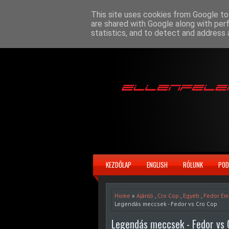
This site uses cookies from Google to 
are shared with Google along with per
statistics, and to detect and address 
KEZDŐLAP
ENGLISH
RÓLUNK
POD
Home
»
Ajánló
,
Cro Cop
,
Egyéb
,
Fedor Em
Legendás meccsek - Fedor vs Cro Cop
Legendás meccsek - Fedor vs 