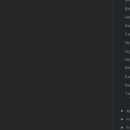
An
Bi
He
Há
Can
Né
Le
Né
IFM
Ka
Ha
Ta
áp
►
m
►
fe
►