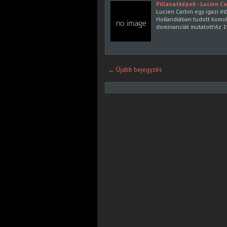
Pillanatképek - Lucien Ca
Lucien Carbin egy igazi é
Hollandiában tudott komol
dominanciát mutatott!Az 1
← Újabb bejegyzés