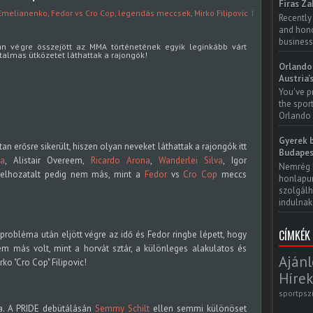
Firas Za
Emelianenko
,
Fedor vs Cro Cop
,
legendás meccsek
,
Mirko Filipovic
Recently
and honor
business
n végre összejött az MMA történetének egyik leginkább várt
almas ütközetet láthattak a rajongók!
Orlando 
Austria'
You've p
the spor
Orlando 
Gyerek b
an erősre sikerült, hiszen olyan neveket láthattak a rajongók itt
Budapes
a
, Alistair Overeem,
Ricardo Arona
,
Wanderlei Silva
, Igor
Nemrég 
felhozatalt pedig nem más, mint a
Fedor
vs
Cro Cop
meccs
honlapun
szolgálh
indulnak.
CÍMKÉK
robléma után eljött végre az idő és Fedor ringbe lépett, hogy
m más volt, mint a horvát sztár, a különleges alakulatos és
Ajánl
ko "Cro Cop" Filipovic!
Hírek
sportpsz
a. A PRIDE debütálásán
Semmy Schilt
ellen semmi különöset