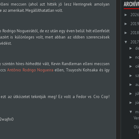
ARCHÍ
lleni meccsen (ahol azt hitték jó lesz Herringnek amolyan
z amerikait. Megállíthatatlan volt.
2026
►
2019
►
 Rodrigo Nogueirától, de ez után egy éven belül hét ellenfelét
2018
►
ak azért is különleges volt, mert abban az időben szerencsések
2017
▼
védést.
d
►
n
►
 szintén híres-hírhedtté vált, Kevin Randleman elleni meccsen
o
►
eccs
Antônio Rodrigo Nogueira
ellen, Tsuyoshi Kohsaka és így
s
►
a
►
jú
►
 ezt az ütközetet tekintjük meg! Ez volt a Fedor vs Cro Cop!
jú
►
m
▼
Ve
2wajfn0
Ol