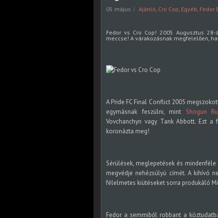
05 május
Ajánló
,
Cro Cop
,
Egyéb
,
Fedor 
Fedor vs Cro Cop! 2005 Augusztus 28-á
meccse! A várakozásnak megfelelően, hat
A Pride FC Final Conflict 2005 megszokott
egymásnak feszülni, mint
Shogun Ru
Vovchanchyn vagy Tank Abbott. Ezt a 
koronázta meg!
Sérülések, meglepetések és mindenféle p
megvédje nehézsúlyú címét. A kihívó ne
félelmetes kiütéseket sorra produkáló Mir
Fedor a semmiből robbant a köztudatb