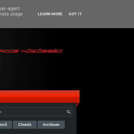
user-agent
erate usage
LEARN MORE
GOT IT
zerű
Címkék
Archívum