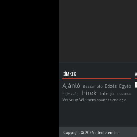
CÍMKÉK
Ajánló
Edzés
Egyéb
Beszámoló
Hírek
Interjú
Egészség
Közvetítés
Verseny
Vélemény
sportpszichológia
Copyright ©
2026
ellenfelem.hu