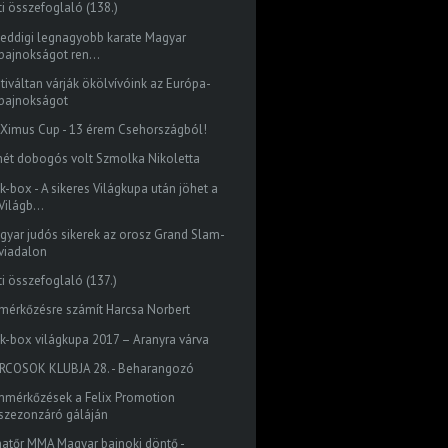
ti összefoglaló (138.)
 eddigi legnagyobb karate Magyar
bajnokságot ren...
tiváltan várják ökölvívóink az Európa-
bajnokságot
Ximus Cup - 13 érem Csehországból!
mét dobogós volt Szmolka Nikoletta
k-box - A sikeres Világkupa után jöhet a
Világb...
gyar judós sikerek az orosz Grand Slam-
viadalon
ti összefoglaló (137.)
 mérkőzésre számít Harcsa Norbert
ck-box világkupa 2017 – Aranyra várva
RCOSOK KLUBJA 28. - Beharangozó
mmérkőzések a Felix Promotion
szezonzáró gáláján
atőr MMA Magyar bajnoki döntő -