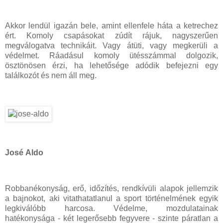
Akkor lendül igazán bele, amint ellenfele háta a ketrechez
ért. Komoly csapásokat zúdít rájuk, nagyszerűen
megválogatva technikáit. Vagy átüti, vagy megkerüli a
védelmet. Ráadásul komoly ütésszámmal dolgozik,
ösztönösen érzi, ha lehetősége adódik befejezni egy
találkozót és nem áll meg.
José Aldo
Robbanékonyság, erő, időzítés, rendkívüli alapok jellemzik
a bajnokot, aki vitathatatlanul a sport történelmének egyik
legkiválóbb harcosa. Védelme, mozdulatainak
hatékonysága - két legerősebb fegyvere - szinte páratlan a