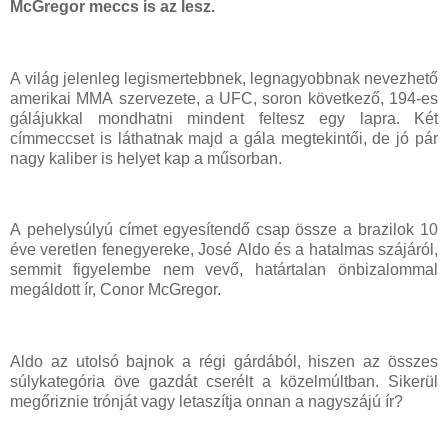
McGregor
meccs is az lesz.
A világ jelenleg legismertebbnek, legnagyobbnak nevezhető
amerikai MMA szervezete, a UFC, soron következő, 194-es
gálájukkal mondhatni mindent feltesz egy lapra. Két
címmeccset is láthatnak majd a gála megtekintői, de jó pár
nagy kaliber is helyet kap a műsorban.
A pehelysúlyú címet egyesítendő csap össze a brazilok 10
éve veretlen fenegyereke, José Aldo és a hatalmas szájáról,
semmit figyelembe nem vevő, határtalan önbizalommal
megáldott ír, Conor McGregor.
Aldo az utolsó bajnok a régi gárdából, hiszen az összes
súlykategória öve gazdát cserélt a közelmúltban. Sikerül
megőriznie trónját vagy letaszítja onnan a nagyszájú ír?