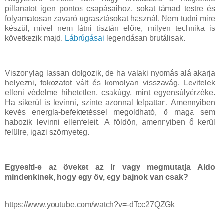
pillanatot igen pontos csapásaihoz, sokat támad testre és
folyamatosan zavaró ugrasztásokat használ. Nem tudni mire
készül, mivel nem látni tisztán előre, milyen technika is
következik majd.
Lábrúgásai
legendásan brutálisak.
Viszonylag lassan dolgozik, de ha valaki nyomás alá akarja
helyezni, fokozatot vált és komolyan visszavág. Levitelek
elleni védelme hihetetlen, csakúgy, mint egyensúlyérzéke.
Ha sikerül is levinni, szinte azonnal felpattan. Amennyiben
kevés energia-befektetéssel megoldható, ő maga sem
habozik levinni ellenfeleit. A földön, amennyiben ő kerül
felülre, igazi szörnyeteg.
Egyesíti-e az öveket az ír vagy megmutatja Aldo
mindenkinek, hogy egy öv, egy bajnok van csak?
https://www.youtube.com/watch?v=-dTcc27QZGk