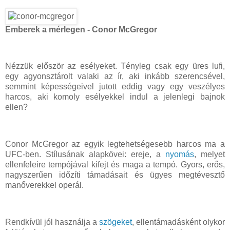
Emberek a mérlegen - Conor McGregor
Nézzük először az esélyeket. Tényleg csak egy üres lufi,
egy agyonsztárolt valaki az ír, aki inkább szerencsével,
semmint képességeivel jutott eddig vagy egy veszélyes
harcos, aki komoly esélyekkel indul a jelenlegi bajnok
ellen?
Conor McGregor az egyik legtehetségesebb harcos ma a
UFC-ben. Stílusának alapkövei: ereje, a
nyomás
, melyet
ellenfeleire tempójával kifejt és maga a tempó. Gyors, erős,
nagyszerűen időzíti támadásait és ügyes megtévesztő
manőverekkel operál.
Rendkívül jól használja a
szögeket
, ellentámadásként olykor