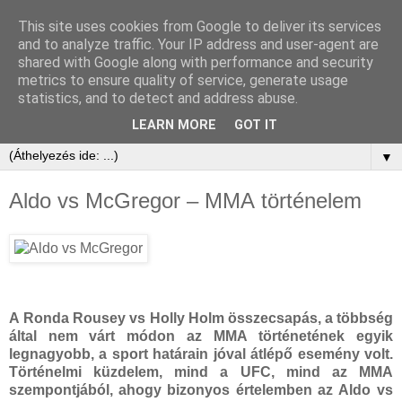
This site uses cookies from Google to deliver its services
and to analyze traffic. Your IP address and user-agent are
shared with Google along with performance and security
metrics to ensure quality of service, generate usage
statistics, and to detect and address abuse.
LEARN MORE
GOT IT
▼
Aldo vs McGregor – MMA történelem
A Ronda Rousey vs Holly Holm összecsapás, a többség
által nem várt módon az MMA történetének egyik
legnagyobb, a sport határain jóval átlépő esemény volt.
Történelmi küzdelem, mind a UFC, mind az MMA
szempontjából, ahogy bizonyos értelemben az
Aldo vs