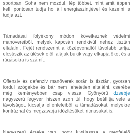
sportban. Soha nem mozdul, lép többet, mint amit éppen
kell, pontosan tudja hol áll energiaszintjével és kezelni is
tudja azt.
Támadásai folyékony módon következnek védelmi
manővereiből, melyek kapcsán rendkívül nehéz tisztán
eltalálni. Fejét rendszerint a középvonaltól távolabb tartja,
elcsúszik az ütések elől, alájuk bukik vagy elkapja őket és a
rúgásokra is számít.
Offenzív és defenzív manőverek során is tisztán, gyorsan
fordul szögekbe és bár nem lehetetlen eltalálni, cserébe
még keményebben csap vissza. Gyönyörű
dzsebje
nagyszerű fegyver, hiszen azon túl, hogy beállítja vele a
távolságot, kicsalja ellenfeleiből a támadásokat, melyekre
kontrázhat és megzavarja időzítésüket, ritmusukat is.
Nagyszerű érzéke van, hogy kiválassza a megfelelő