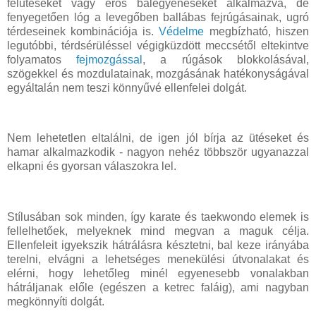
felütéseket vagy erős balegyeneseket alkalmazva, de
fenyegetően lóg a levegőben ballábas fejrúgásainak, ugró
térdeseinek kombinációja is.
Védelme
megbízható, hiszen
legutóbbi, térdsérüléssel végigküzdött meccsétől eltekintve
folyamatos
fejmozgással
, a rúgások blokkolásával,
szögekkel és mozdulatainak, mozgásának hatékonyságával
egyáltalán nem teszi könnyűvé ellenfelei dolgát.
Nem lehetetlen eltalálni, de igen jól bírja az ütéseket és
hamar alkalmazkodik - nagyon nehéz többször ugyanazzal
elkapni és gyorsan válaszokra lel.
Stílusában sok minden, így karate és taekwondo elemek is
fellelhetőek, melyeknek mind megvan a maguk célja.
Ellenfeleit igyekszik hátrálásra késztetni, bal keze irányába
terelni, elvágni a lehetséges menekülési útvonalakat és
elérni, hogy lehetőleg minél egyenesebb vonalakban
hátráljanak előle (egészen a ketrec faláig), ami nagyban
megkönnyíti dolgát.