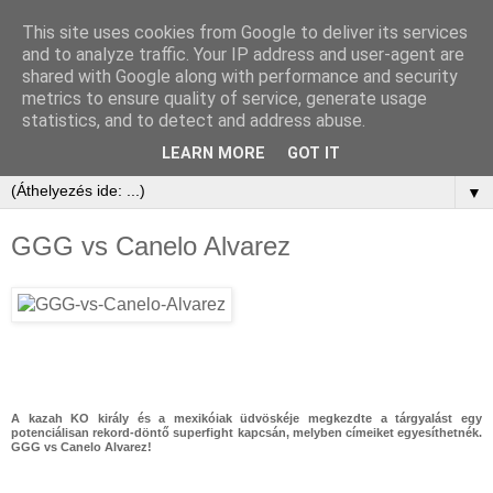
This site uses cookies from Google to deliver its services
and to analyze traffic. Your IP address and user-agent are
shared with Google along with performance and security
metrics to ensure quality of service, generate usage
statistics, and to detect and address abuse.
LEARN MORE
GOT IT
▼
GGG vs Canelo Alvarez
A kazah KO király és a mexikóiak üdvöskéje megkezdte a tárgyalást egy
potenciálisan rekord-döntő superfight kapcsán, melyben címeiket egyesíthetnék.
GGG vs Canelo Alvarez!