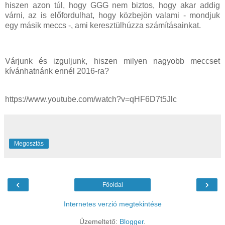
hiszen azon túl, hogy GGG nem biztos, hogy akar addig
várni, az is előfordulhat, hogy közbejön valami - mondjuk
egy másik meccs -, ami keresztülhúzza számításainkat.
Várjunk és izguljunk, hiszen milyen nagyobb meccset
kívánhatnánk ennél 2016-ra?
https://www.youtube.com/watch?v=qHF6D7t5Jlc
Megosztás
‹
›
Főoldal
Internetes verzió megtekintése
Üzemeltető:
Blogger
.