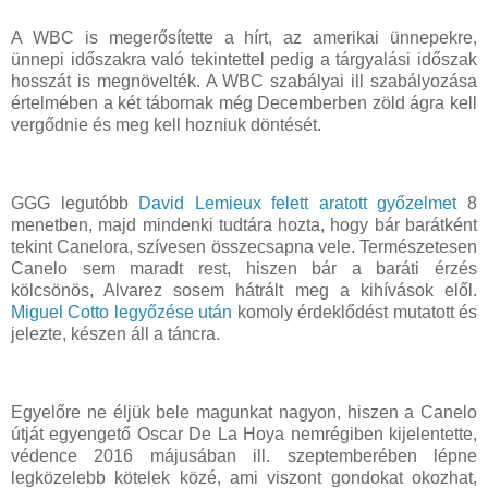
A WBC is megerősítette a hírt, az amerikai ünnepekre,
ünnepi időszakra való tekintettel pedig a tárgyalási időszak
hosszát is megnövelték. A WBC szabályai ill szabályozása
értelmében a két tábornak még Decemberben zöld ágra kell
vergődnie és meg kell hozniuk döntését.
GGG legutóbb
David Lemieux felett aratott győzelmet
8
menetben, majd mindenki tudtára hozta, hogy bár barátként
tekint Canelora, szívesen összecsapna vele. Természetesen
Canelo sem maradt rest, hiszen bár a baráti érzés
kölcsönös, Alvarez sosem hátrált meg a kihívások elől.
Miguel Cotto legyőzése után
komoly érdeklődést mutatott és
jelezte, készen áll a táncra.
Egyelőre ne éljük bele magunkat nagyon, hiszen a Canelo
útját egyengető Oscar De La Hoya nemrégiben kijelentette,
védence 2016 májusában ill. szeptemberében lépne
legközelebb kötelek közé, ami viszont gondokat okozhat,