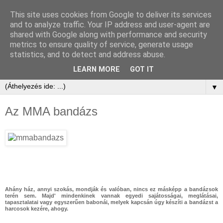
This site uses cookies from Google to deliver its services
and to analyze traffic. Your IP address and user-agent are
shared with Google along with performance and security
metrics to ensure quality of service, generate usage
statistics, and to detect and address abuse.
LEARN MORE
GOT IT
▼
Az MMA bandázs
Ahány ház, annyi szokás, mondják és valóban, nincs ez másképp a bandázsok
terén sem. Majd' mindenkinek vannak egyedi sajátosságai, meglátásai,
tapasztalatai vagy egyszerűen babonái, melyek kapcsán úgy készíti a bandázst a
harcosok kezére, ahogy.