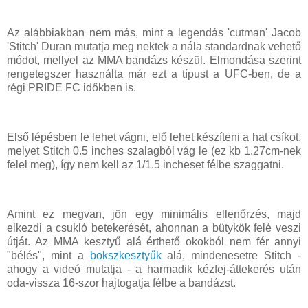
Az alábbiakban nem más, mint a legendás 'cutman' Jacob
'Stitch' Duran mutatja meg nektek a nála standardnak vehető
módot, mellyel az MMA bandázs készül. Elmondása szerint
rengetegszer használta már ezt a típust a UFC-ben, de a
régi PRIDE FC időkben is.
Első lépésben le lehet vágni, elő lehet készíteni a hat csíkot,
melyet Stitch 0.5 inches szalagból vág le (ez kb 1.27cm-nek
felel meg), így nem kell az 1/1.5 incheset félbe szaggatni.
Amint ez megvan, jön egy minimális ellenőrzés, majd
elkezdi a csukló betekerését, ahonnan a bütykök felé veszi
útját. Az MMA kesztyű alá érthető okokból nem fér annyi
"bélés", mint a
bokszkesztyűk
alá, mindenesetre Stitch -
ahogy a videó mutatja - a harmadik kézfej-áttekerés után
oda-vissza 16-szor hajtogatja félbe a bandázst.