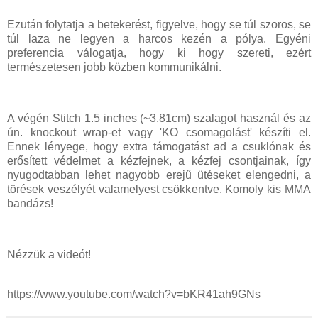
Ezután folytatja a betekerést, figyelve, hogy se túl szoros, se
túl laza ne legyen a harcos kezén a pólya. Egyéni
preferencia válogatja, hogy ki hogy szereti, ezért
természetesen jobb közben kommunikálni.
A végén Stitch 1.5 inches (~3.81cm) szalagot használ és az
ún. knockout wrap-et vagy 'KO csomagolást' készíti el.
Ennek lényege, hogy extra támogatást ad a csuklónak és
erősített védelmet a kézfejnek, a kézfej csontjainak, így
nyugodtabban lehet nagyobb erejű ütéseket elengedni, a
törések veszélyét valamelyest csökkentve. Komoly kis MMA
bandázs!
Nézzük a videót!
https://www.youtube.com/watch?v=bKR41ah9GNs