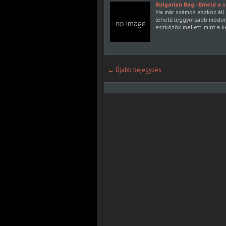
Bulgarian Bag - Emeld a s
Ma már számos eszköz áll 
lehető leggyorsabb módon
eszközök mellett, mint a k
← Újabb bejegyzés