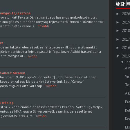
ARCHÍ
 mozgás fejlesztése
2026
►
 rovatunkat! Fekete Dániel ismét egy hasznos gyakorlatot mutat
us mozgás és a robbanékonyság fejleszthető! Ennek a küzdősportok
2019
►
znát tudjátok venni! K…
Tovább
2018
►
2017
►
ész
delmi, taktikai elemzések és fejtegetések ill. több, a lábmunkát
2016
►
jünk most kicsit a fejmozgással is foglalkozni!Alábbi írásunkban a
, a fejmozgás al…
Tovább
2015
▼
d
▼
A v
"Canelo" Alvarez
Vi
attachment_9540" align="aligncenter"] Fotó: Gene Blevins/Hogan
 képsorokkal egy kis betekintést nyerünk Saul "Canelo"
To
anelo Miguel Cotto-val csap…
Tovább
A 
Pre
 tréning
ést szív-kondicionáló edzéssel érdemes kezdeni. Sokan úgy tartják,
Ké
ontos az MMA vagy a BJJ versenyzők számára, de ezzel lehet
gyarázat is létezik, m…
Tovább
Ke
El