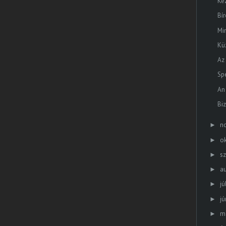
Ke
Bí
Mi
Kü
Az
Sp
An
Bi
n
►
o
►
s
►
a
►
jú
►
jú
►
m
►