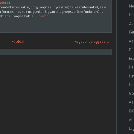
zintet!
Me
rendelkezésünkre, hogy segítse (gyorsítsa) felkészülésünket, és a
 formába hozzuk magunkat. Ugyan a legnépszerűbb funkcionális
He
ettlebell vagy a battle…
Tovább
Za
Ké
A s
Főoldal
Régebbi bejegyzés →
Dí
Esé
Ha
He
Ha
GG
A s
Kiü
Al
Le