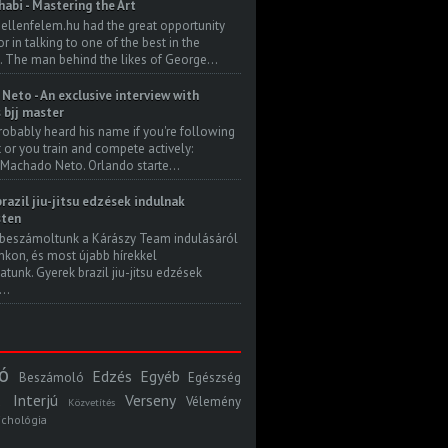
habi - Mastering the Art
 ellenfelem.hu had the great opportunity
 in talking to one of the best in the
. The man behind the likes of George...
Neto - An exclusive interview with
s bjj master
robably heard his name if you're following
t or you train and compete actively:
Machado Neto. Orlando starte...
razil jiu-jitsu edzések indulnak
ten
beszámoltunk a Kárászy Team indulásáról
kon, és most újabb hírekkel
atunk. Gyerek brazil jiu-jitsu edzések
..
ó
Edzés
Egyéb
Beszámoló
Egészség
Interjú
Verseny
Vélemény
Közvetítés
ichológia