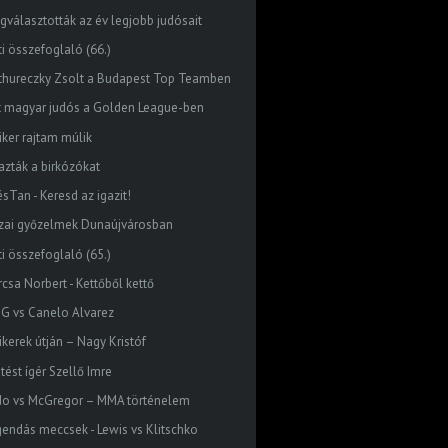
gválasztották az év legjobb judósait
ti összefoglaló (66.)
thureczky Zsolt a Budapest Top Teamben
t magyar judós a Golden League-ben
iker rajtam múlik
jazták a birkózókat
sTan - Keresd az igazit!
zai győzelmek Dunaújvárosban
ti összefoglaló (65.)
rcsa Norbert - Kettőből kettő
G vs Canelo Alvarez
ikerek útján – Nagy Kristóf
tést ígér Szellő Imre
do vs McGregor – MMA történelem
gendás meccsek - Lewis vs Klitschko