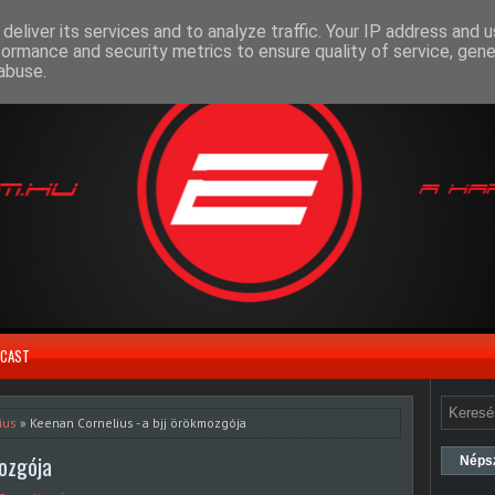
deliver its services and to analyze traffic. Your IP address and 
formance and security metrics to ensure quality of service, gen
abuse.
CAST
ius
» Keenan Cornelius - a bjj örökmozgója
mozgója
Néps