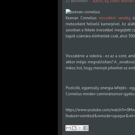
22 december
Ajánló
,
bjj
,
Edzés
,
Keenan 
Keenan Cornelius
visszatérő vendég
úg
meteorként felívelő karrierjével. Az alá
azonban a fekete övesekkel megejtett cs
tagok számára elérhetőek csak, ahol 300 t
Visszatérve a videóra - ez az a szint, a
akkor mégis megvalósítani? A
_rendkívül
mikor, hol, hogy, mennyit pihenhet az emb
Pozíciók, egyensúly, energia-kifejtés -
Cornelius minden szemináriumon igyekszi
https://www.youtube.com/watch?v=0M
feature=oembed&wmode=opaque&rel=