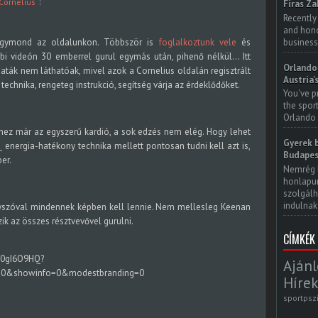
Cornelius
Firas Za
Recently
and honor
business
ymond az oldalunkon. Többször is
foglalkoztunk vele
és
bbi videón 30 emberrel gurul egymás után, pihenő nélkül... Itt
Orlando 
aták nem láthatóak, mivel azok a Cornelius oldalán regisztrált
Austria'
echnika, rengeteg instrukció, segítség várja az érdeklődőket.
You've p
the spor
Orlando 
mihez már az egyszerű kardió, a sok edzés nem elég. Hogy lehet
Gyerek b
_
energia-hatékony technika mellett pontosan tudni kell azt is,
Budapes
er.
Nemrég 
honlapun
szolgálh
indulnak.
 egyszóval mindennek képben kell lennie. Nem mellesleg Keenan
k az összes résztvevővel gurulni.
CÍMKÉK
w0gI6O9HQ?
Ajánl
0&showinfo=0&modestbranding=0
Hírek
sportpsz