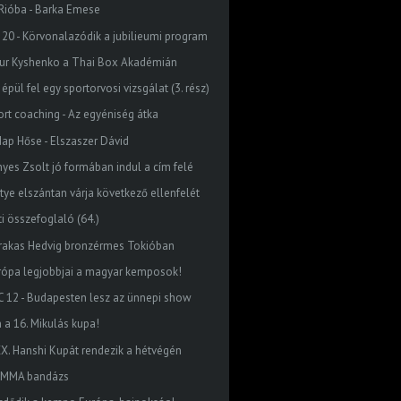
 Rióba - Barka Emese
 20 - Körvonalazódik a jubilieumi program
tur Kyshenko a Thai Box Akadémián
 épül fel egy sportorvosi vizsgálat (3. rész)
ort coaching - Az egyéniség átka
Nap Hőse - Elszaszer Dávid
nyes Zsolt jó formában indul a cím felé
ntye elszántan várja következő ellenfelét
ti összefoglaló (64.)
rakas Hedvig bronzérmes Tokióban
rópa legjobbjai a magyar kemposok!
C 12 - Budapesten lesz az ünnepi show
n a 16. Mikulás kupa!
XX. Hanshi Kupát rendezik a hétvégén
 MMA bandázs