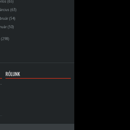
rilis
(65)
árcius
(63)
bruár
(54)
nuár
(50)
(298)
RÓLUNK
-