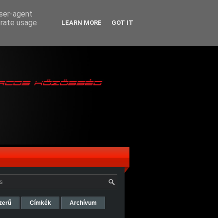
user-agent
erate usage
LEARN MORE
GOT IT
zerű
Címkék
Archívum