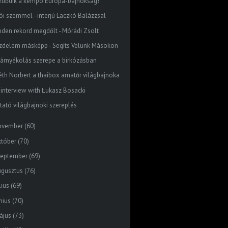
zdődik a kempo Európa-bajnokság!
rói szemmel - interjú Laczkó Balázzsal
nden rekord megdőlt - Mórádi Zsolt
zdelem másképp - Segíts Velünk Másokon
 árnyékolás szerepe a birkózásban
éth Norbert a thaibox amatőr világbajnoka
 interview with Łukasz Bosacki
ztató világbajnoki szereplés
ovember
(60)
któber
(70)
zeptember
(69)
ugusztus
(76)
lius
(69)
nius
(70)
ájus
(73)