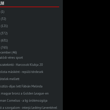
VUM
(1)
(32)
(121)
(372)
(631)
(765)
ecember
(46)
alódi véres sport
sszatekintő - Harcosok Klubja 20
plista másként - repülő térdesek
kötelek mellett
sztízs-díjas lett Fábián Melinda
t magyar bronz a Golden League-en
enan Cornelius - a bjj örökmozgója
ső a szorgalom - interjú Ledényi Leventével