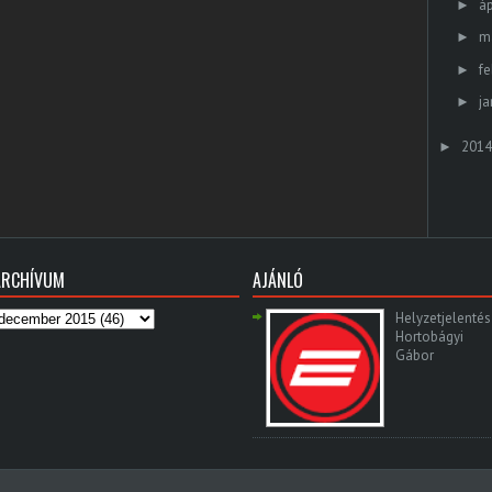
áp
►
m
►
fe
►
ja
►
2014
►
ARCHÍVUM
AJÁNLÓ
Helyzetjelentés 
Hortobágyi
Gábor