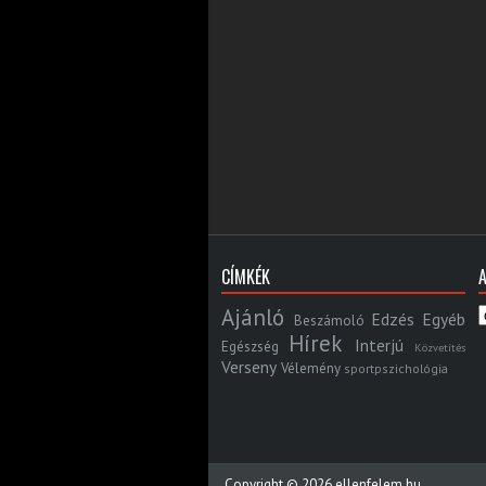
CÍMKÉK
Ajánló
Edzés
Egyéb
Beszámoló
Hírek
Interjú
Egészség
Közvetítés
Verseny
Vélemény
sportpszichológia
Copyright ©
2026
ellenfelem.hu