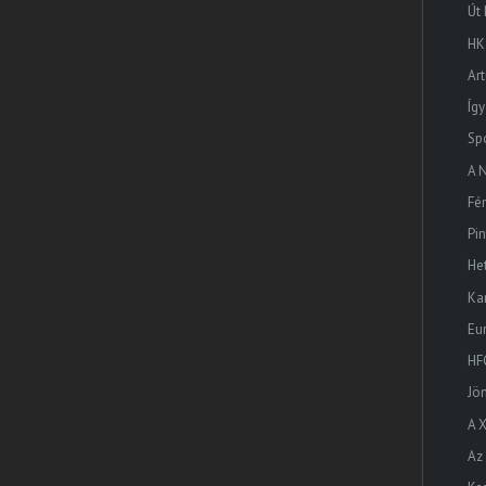
Út
HK
Ar
Így
Sp
A 
Fé
Pi
He
Ka
Eu
HF
Jö
A 
Az