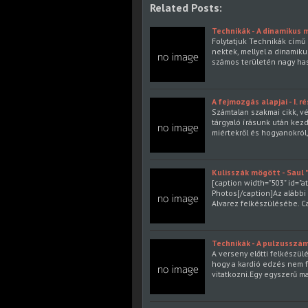
Related Posts:
Technikák - A dinamikus
Folytatjuk Technikák című
nektek, mellyel a dinamik
számos területén nagy has
A fejmozgás alapjai - I. r
Számtalan szakmai cikk, vé
tárgyaló írásunk után kezd
miértekről és hogyanokról
Kulisszák mögött - Saul 
[caption width="503" id="
Photos[/caption]Az alábbi
Alvarez felkészülésébe. C
Technikák - A pulzusszám
A verseny előtti felkészül
hogy a kardió edzés nem f
vitatkozni.Egy egyszerű ma