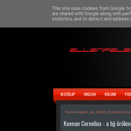
This site uses cookies from Google to 
are shared with Google along with per
statistics, and to detect and address 
KEZDŐLAP
ENGLISH
RÓLUNK
POD
Home
»
Ajánló
,
bjj
,
Edzés
,
Keenan Cornel
Keenan Cornelius - a bjj örök