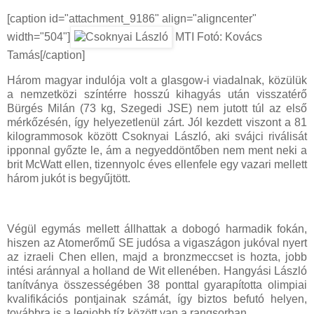
[caption id="attachment_9186" align="aligncenter"
width="504"]
MTI Fotó: Kovács
Tamás[/caption]
Három magyar indulója volt a glasgow-i viadalnak, közülük
a nemzetközi színtérre hosszú kihagyás után visszatérő
Bürgés Milán (73 kg, Szegedi JSE) nem jutott túl az első
mérkőzésén, így helyezetlenül zárt. Jól kezdett viszont a 81
kilogrammosok között Csoknyai László, aki svájci riválisát
ipponnal győzte le, ám a negyeddöntőben nem ment neki a
brit McWatt ellen, tizennyolc éves ellenfele egy vazari mellett
három jukót is begyűjtött.
Végül egymás mellett állhattak a dobogó harmadik fokán,
hiszen az Atomerőmű SE judósa a vigaszágon jukóval nyert
az izraeli Chen ellen, majd a bronzmeccset is hozta, jobb
intési aránnyal a holland de Wit ellenében. Hangyási László
tanítványa összességében 38 ponttal gyarapította olimpiai
kvalifikációs pontjainak számát, így biztos befutó helyen,
továbbra is a legjobb tíz között van a rangsorban.