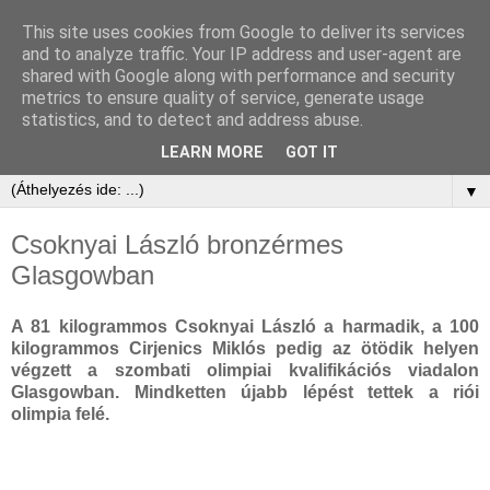
This site uses cookies from Google to deliver its services
and to analyze traffic. Your IP address and user-agent are
shared with Google along with performance and security
metrics to ensure quality of service, generate usage
statistics, and to detect and address abuse.
LEARN MORE
GOT IT
▼
Csoknyai László bronzérmes
Glasgowban
A 81 kilogrammos Csoknyai László a harmadik, a 100
kilogrammos Cirjenics Miklós pedig az ötödik helyen
végzett a szombati olimpiai kvalifikációs viadalon
Glasgowban. Mindketten újabb lépést tettek a riói
olimpia felé.