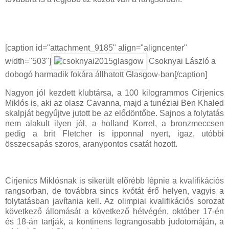
[caption id="attachment_9185" align="aligncenter"
width="503"]
Csoknyai László a
dobogó harmadik fokára állhatott Glasgow-ban[/caption]
Nagyon jól kezdett klubtársa, a 100 kilogrammos Cirjenics
Miklós is, aki az olasz Cavanna, majd a tunéziai Ben Khaled
skalpját begyűjtve jutott be az elődöntőbe. Sajnos a folytatás
nem alakult ilyen jól, a holland Korrel, a bronzmeccsen
pedig a brit Fletcher is ipponnal nyert, igaz, utóbbi
összecsapás szoros, aranypontos csatát hozott.
Cirjenics Miklósnak is sikerült előrébb lépnie a kvalifikációs
rangsorban, de továbbra sincs kvótát érő helyen, vagyis a
folytatásban javítania kell. Az olimpiai kvalifikációs sorozat
következő állomását a következő hétvégén, október 17-én
és 18-án tartják, a kontinens legrangosabb judotornáján, a