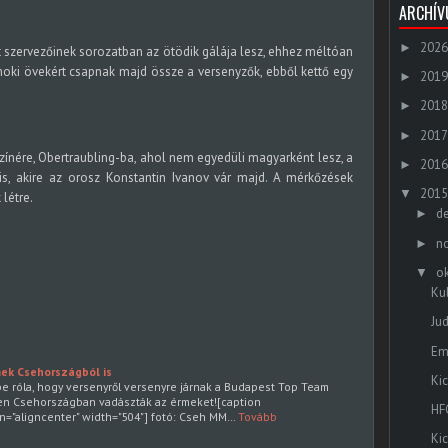
ARCHÍ
2026
►
t szervezőinek sorozatban az ötödik gálája lesz, ehhez méltóan
noki övekért csapnak majd össze a versenyzők, ebből kettő egy
2019
►
2018
►
2017
►
színére, Obertraubling-ba, ahol nem egyedüli magyarként lesz, a
2016
►
, akire az orosz Konstantin Ivanov vár majd. A mérkőzések
2015
▼
létre.
d
►
n
►
o
▼
Ku
Ju
Em
ek Csehországból is
Ki
e róla, hogy versenyről versenyre járnak a Budapest Top Team
en Csehországban vadászták az érmeket![caption
HF
gn="aligncenter" width="504"] fotó: Cseh MM…
Tovább
Ki