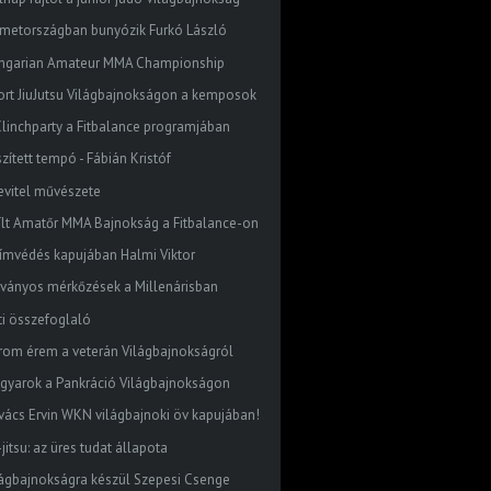
metországban bunyózik Furkó László
ngarian Amateur MMA Championship
ort JiuJutsu Világbajnokságon a kemposok
. Clinchparty a Fitbalance programjában
zített tempó - Fábián Kristóf
levitel művészete
ílt Amatőr MMA Bajnokság a Fitbalance-on
címvédés kapujában Halmi Viktor
tványos mérkőzések a Millenárisban
ti összefoglaló
rom érem a veterán Világbajnokságról
gyarok a Pankráció Világbajnokságon
vács Ervin WKN világbajnoki öv kapujában!
-jitsu: az üres tudat állapota
lágbajnokságra készül Szepesi Csenge