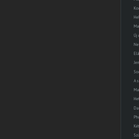
Ko
He
Ma
Új 
Ne
Elá
Jen
So
A s
Ma
He
Da
Ph
Ké
Sz