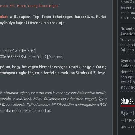
Firas Za
ászló
,
HFC
,
Hírek
,
Young Blood Night
Recently
and honor
únkat
a Budapest Top Team tehetséges harcosával, Furkó
business
nyűsúlyú bajnoki övének a birtoklója.
Orlando 
Austria'
You've p
the spor
Orlando 
gncenter" width="504"]
fotó: HFC[/caption]
Gyerek b
Budapes
opóján, hogy hétvégén Németországba utazik, hogy a Young
Nemrég 
ényén ringbe lépjen, ellenfele a cseh Jan Siroky (4-3) lesz.
honlapun
szolgálh
indulnak.
elmaradt sajnos, ez a mostani is már egyszer halasztásra került,
zejön a találkozó. Mivel folyamatosan edzésben vagyok, így a
CÍMKÉK
%-hoz közelít. Győzni utazom ki! Köszönöm a támogatást a BSK
mondta megkeresésünkkor Laci
Ajánl
Hírek
sportpsz