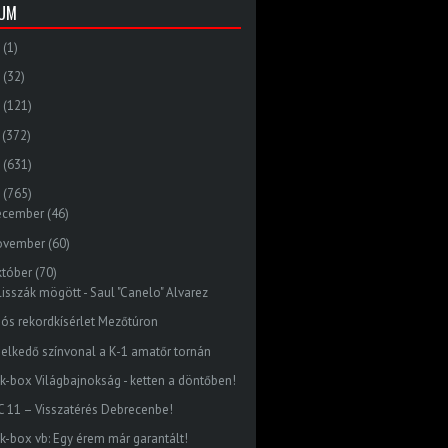
VUM
(1)
(32)
(121)
(372)
(631)
(765)
ecember
(46)
ovember
(60)
któber
(70)
lisszák mögött - Saul "Canelo" Alvarez
dós rekordkísérlet Mezőtúron
elkedő színvonal a K-1 amatőr tornán
ck-box Világbajnokság - ketten a döntőben!
C 11 – Visszatérés Debrecenbe!
ck-box vb: Egy érem már garantált!