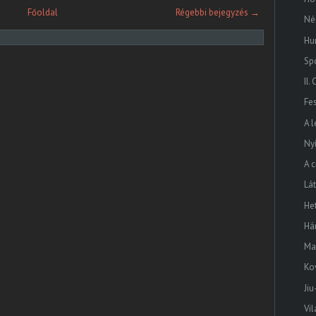
Főoldal
Régebbi bejegyzés →
Né
Hu
Sp
II
Fes
A 
Ny
A 
Lá
He
Há
Ma
Ko
Jiu
Vi