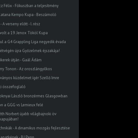
cz Félix - Fókuszban a teljesítmény
. Katana Kempo Kupa - Beszámoló
 - A verseny előtt - I. rész
 volt a 19. Jenox Tököl Kupa
dul a G4 Grappling Liga negyedik évada
hétvégén újra Győzelmek éjszakája!
sikerek útján - Gaál Ádám
rry Tonon - Az oroszlángyilkos
tványos küzdelmet ígér Szellő Imre
ti összefoglaló
oknyai László bronzérmes Glasgowban
on a GGG vs Lemieux felé
éth Norbert újabb világbajnoki öv
kapujában!
chnikák - A dinamikus mozgás fejlesztése
llanatképek - BJ Penn