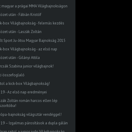
t magyar a prágai MMA Világbajnokságon
özet után - Fábián Kristóf
ck-box Világbajnokság - felemás kezdés
közet után - Laszák Zoltán
ílt Sport Ju-Jitsu Magyar Bajnokság 2015
ck-box Világbajnokság - az első nap
özet után - Gilányi Attila
rcsák Szabina junior világbajnok!
ti összefoglaló
jtol a kick-box Világbajnokság!
 19 - Az első nap eredményei
szák Zoltán román harcos ellen lép
szorítóba!
rópa-bajnokság világsztár vendéggel!
 19 – Izgalmas párosítások a dupla gálán
lnap rajtol a junior judo Világbajnokság