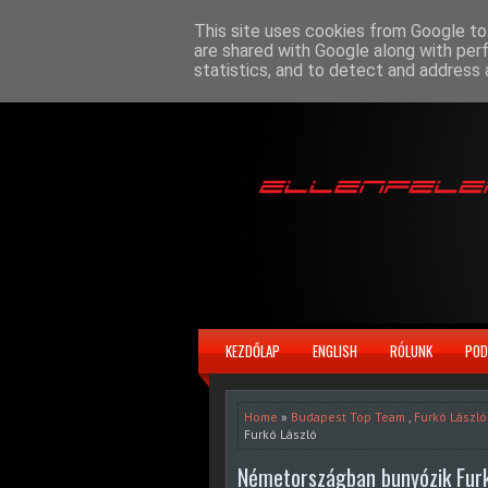
This site uses cookies from Google to 
are shared with Google along with per
statistics, and to detect and address 
KEZDŐLAP
ENGLISH
RÓLUNK
POD
Home
»
Budapest Top Team
,
Furkó László
Furkó László
Németországban bunyózik Furk