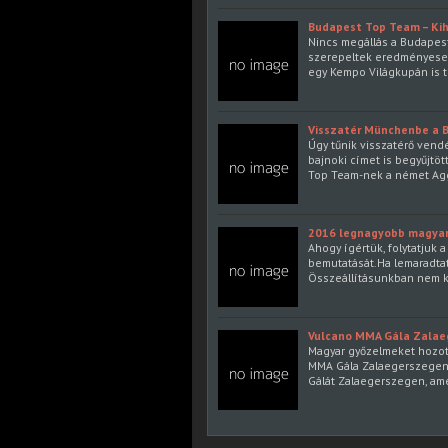
Budapest Top Team – Kih
Nincs megállás a Budapes
szerepeltek eredményesen
egy Kempo Világkupán is 
Visszatér Münchenbe a 
Úgy tűnik visszatérő ven
bajnoki címet is begyűjtö
Top Team-nek a német Agg
2016 legnagyobb magyar s
Ahogy ígértük, folytatjuk
bemutatását.Ha lemaradtatok
Összeállításunkban nem k
Vulcano MMA Gála Zalae
Magyar győzelmeket hozo
MMA Gála Zalaegerszegen
Gálát Zalaegerszegen, am