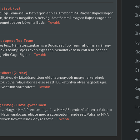
Hé
ívások közt
t Top Team-nél. A hétvégén épp az Amatőr MMA Magyar Bajnokságon
Ütk
, de nincs megállás!A hétvégi Amatőr MMA Magyar Bajnokságon és
termett babér bőven a Buda…
Tovább
Ki
Üt
Budapest Top Team
Ny
dég lesz Németországban is a Budapest Top Team, ahonnan már egy
ttek. Etelaky Lajos révén egy szép bemutatkozása volt a Budapest
Ki
relin Cage Fight s…
Tovább
Ütk
Ge
ikerei (2. rész)
 a 2016-os év küzdősportban elég legnagyobb magyar sikereinek
He
 volna róla, akkor az első részt IDE kattintva olvashatjátok újra.
ívántunk sorrendet f…
Tovább
Ra
HK
gerszeg - Hazai győzelmek
La
tt a Magyar MMA Prémium Liga és a HMMAF rendezésében a Vulcano
!Nagy várakozás előzte meg a szombaton rendezett Vulcano MMA
elynek bevételének egy részét a…
Tovább
Eu
HK
Ho