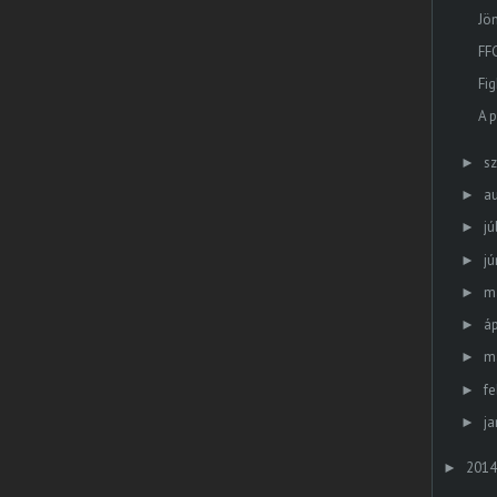
Jö
FF
Fig
A 
s
►
a
►
jú
►
jú
►
m
►
áp
►
m
►
fe
►
ja
►
2014
►