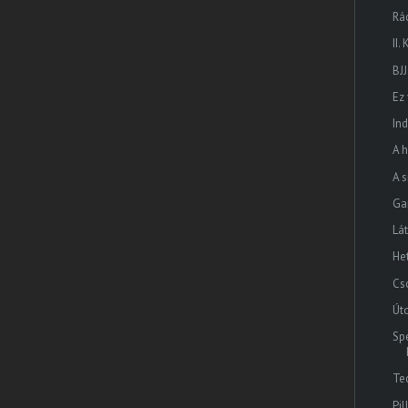
Rá
II
BJJ
Ez
In
A 
A 
Ga
Lá
He
Cs
Út
Sp
Te
Pi