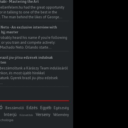
habi - Mastering the Art
 ellenfelem.hu had the great opportunity
 in talking to one of the best in the
. The man behind the likes of George...
Neto - An exclusive interview with
s bjj master
robably heard his name if you're following
t or you train and compete actively:
Machado Neto. Orlando starte...
razil jiu-jitsu edzések indulnak
ten
beszámoltunk a Kárászy Team indulásáról
kon, és most újabb hírekkel
atunk. Gyerek brazil jiu-jitsu edzések
..
ó
Edzés
Egyéb
Beszámoló
Egészség
Interjú
Verseny
Vélemény
Közvetítés
ichológia