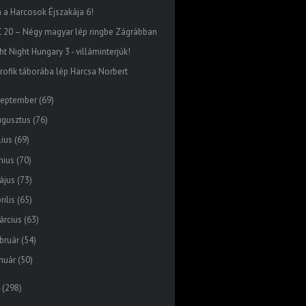
n a Harcosok Éjszakája 6!
C 20 – Négy magyar lép ringbe Zágrábban
ht Night Hungary 3 - villáminterjúk!
profik táborába lép Harcsa Norbert
zeptember
(69)
ugusztus
(76)
lius
(69)
nius
(70)
ájus
(73)
rilis
(65)
árcius
(63)
bruár
(54)
nuár
(50)
(298)