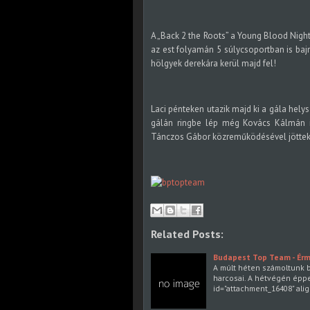
A „Back 2 the Roots” a Young Blood Nigh
az est folyamán 5 súlycsoportban is baj
hölgyek derekára kerül majd fel!
Laci pénteken utazik majd ki a gála hely
gálán ringbe lép még Kovács Kálmán is
Tánczos Gábor közreműködésével jöttek 
Related Posts:
Budapest Top Team - Érm
A múlt héten számoltunk b
harcosai. A hétvégén épp
id="attachment_16408" ali