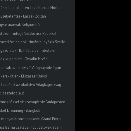
rábbi bajnok ellen kezd Harcsa Norbert
lyzetjelentés - Laszák Zoltán
gyar aranyak Belgiumból
utakon - interjú Vidákovics Patrikkal
mzetközi bajnoki címért bunyózik Szellő
gazó utak - BJJ - túl a berimbolo-n
ox kupa előtt - Gnyálin István
rsoltak az ökölvívó Világbajnokságon
ikerek útján - Elszaszer Dávid
 kezdődik az ökölvívó Világbajnokság
ti összefoglaló
rmos József visszavágót vív Budapesten
uket Dreaming - Bangkok
t magyar bronz a taskenti Grand Prix-n
űcs Barna csatába indul Szlovákiában!