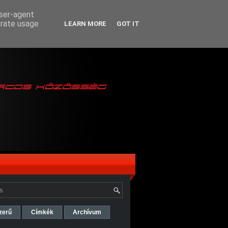
user-agent
erate usage
LEARN MORE
GOT IT
zerű
Címkék
Archívum