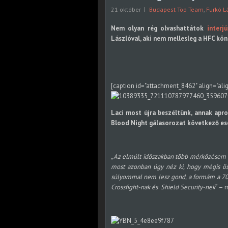
21 október
Budapest Top Team
,
Furkó L
Nem olyan rég olvashattátok
interj
Lászlóval, aki nem mellesleg a HFC kön
[caption id="attachment_8462" align="ali
Laci most újra beszéltünk, annak apr
Blood Night gálasorozat következő esem
„
Az elmúlt időszakban több mérkőzésem is 
most azonban úgy néz ki, hogy mégis öss
súlyommal nem lesz gond, a formám a 70 
Crossfight-nak és Shield Security-nek
” – 