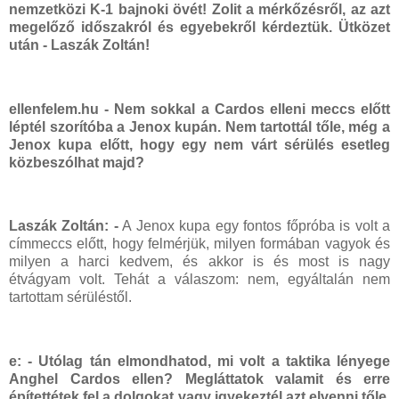
nemzetközi K-1 bajnoki övét! Zolit a mérkőzésről, az azt
megelőző időszakról és egyebekről kérdeztük. Ütközet
után - Laszák Zoltán!
ellenfelem.hu - Nem sokkal a Cardos elleni meccs előtt
léptél szorítóba a Jenox kupán. Nem tartottál tőle, még a
Jenox kupa előtt, hogy egy nem várt sérülés esetleg
közbeszólhat majd?
Laszák Zoltán:
-
A Jenox kupa egy fontos főpróba is volt a
címmeccs előtt, hogy felmérjük, milyen formában vagyok és
milyen a harci kedvem, és akkor is és most is nagy
étvágyam volt. Tehát a válaszom: nem, egyáltalán nem
tartottam sérüléstől.
e: - Utólag tán elmondhatod, mi volt a taktika lényege
Anghel Cardos ellen? Megláttatok valamit és erre
építettétek fel a dolgokat vagy igyekeztél azt elvenni tőle,