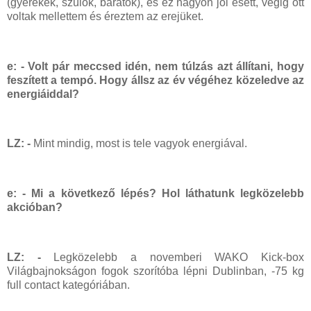
(gyerekek, szülők, barátok), és ez nagyon jól esett, végig ott
voltak mellettem és éreztem az erejüket.
e: - Volt pár meccsed idén, nem túlzás azt állítani, hogy
feszített a tempó. Hogy állsz az év végéhez közeledve az
energiáiddal?
LZ: -
Mint mindig, most is tele vagyok energiával.
e: - Mi a következő lépés? Hol láthatunk legközelebb
akcióban?
LZ: -
Legközelebb a novemberi WAKO Kick-box
Világbajnokságon fogok szorítóba lépni Dublinban, -75 kg
full contact kategóriában.