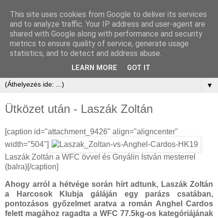
This site uses cookies from Google to deliver its services
and to analyze traffic. Your IP address and user-agent are
shared with Google along with performance and security
metrics to ensure quality of service, generate usage
statistics, and to detect and address abuse.
LEARN MORE
GOT IT
▼
Ütközet után - Laszák Zoltán
[caption id="attachment_9426" align="aligncenter"
width="504"]
Laszák Zoltán a WFC övvel és Gnyálin István mesterrel
(balra)[/caption]
Ahogy arról a hétvége során hírt adtunk, Laszák Zoltán
a Harcosok Klubja gáláján egy parázs csatában,
pontozásos győzelmet aratva a román Anghel Cardos
felett magához ragadta a WFC 77.5kg-os kategóriájának