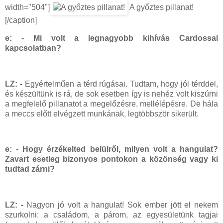
width="504"]
A győztes pillanat!
[/caption]
e: - Mi volt a legnagyobb kihívás Cardossal
kapcsolatban?
LZ: -
Egyértelműen a térd rúgásai. Tudtam, hogy jól térddel,
és készültünk is rá, de sok esetben így is nehéz volt kiszúrni
a megfelelő pillanatot a megelőzésre, mellélépésre. De hála
a meccs előtt elvégzett munkának, legtöbbször sikerült.
e: - Hogy érzékelted belülről, milyen volt a hangulat?
Zavart esetleg bizonyos pontokon a közönség vagy ki
tudtad zárni?
LZ: -
Nagyon jó volt a hangulat! Sok ember jött el nekem
szurkolni: a családom, a párom, az egyesületünk tagjai