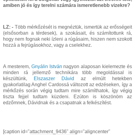
amiben jó és így terelni számára ismeretlenebb vizekre?
LZ: -
Több mérkőzését is megnéztük, ismertük az erősségeit
(elsősorban a térdesek), a szokásait, és számítottunk rá,
hogy nem fognak neki ízleni a rúgásaim, hiszen nem szokott
hozzá a fejrúgásokhoz, vagy a cselekhez.
A mesterem,
Gnyálin István
nagyon alaposan kielemezte és
minden rá jellemző technikára több megoldással is
készültünk,
Elszaszer Dávid
az elmúlt hetekben
gyakorlatilag Anghel Cardossá változott az edzéseken, így a
mérkőzés során végig tudtam mire számíthatok, így végig
tiszta fejjel tudtam küzdeni. Ezúton is köszönöm az
edzőmnek, Dávidnak és a csapatnak a felkészítést.
[caption id="attachment_9436" align="aligncenter"