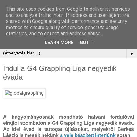
This site uses cookies from Google to deliver its services
and to analyze traffic. Your IP address and user-agent are
shared with Google along with performance and security
metrics to ensure quality of service, generate usage
statistics, and to detect and address abuse.
LEARN MORE
GOT IT
▼
Indul a G4 Grappling Liga negyedik
évada
A hagyományosnak mondható hatvani fordulóval
elrajtol szombaton a G4 Grappling Liga negyedik évada.
Az idei évad is tartogat újításokat, melyekről Berkes
László is mesélt nekünk
a vele készített interjúnk
során.