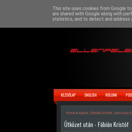
This site uses cookies from Google to 
are shared with Google along with per
statistics, and to detect and address 
KEZDŐLAP
ENGLISH
RÓLUNK
POD
Home
»
Ajánló
,
Fábián Kristóf
,
harcosok k
Ütközet után - Fábián Kristóf