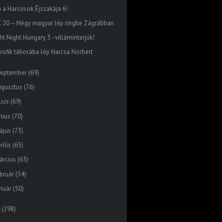
n a Harcosok Éjszakája 6!
C 20 – Négy magyar lép ringbe Zágrábban
ht Night Hungary 3 - villáminterjúk!
profik táborába lép Harcsa Norbert
zeptember
(69)
ugusztus
(76)
lius
(69)
nius
(70)
ájus
(73)
rilis
(65)
árcius
(63)
bruár
(54)
nuár
(50)
(298)