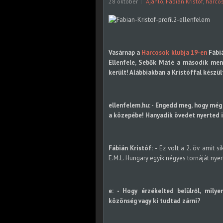
28 október
Ajánló
,
Fábián Kristóf
,
harcos
Vasárnap a
Harcosok klubja 19-en
Fábiá
Ellenfele, Sebők Máté a második mene
került! Alábbiakban a Kristóffal készül
ellenfelem.hu: - Engedd meg, hogy még
a közepébe! Hanyadik övedet nyerted 
Fábián Kristóf:
-
Ez volt a 2. öv amit s
E.M.L. Hungary egyik négyes tornáját nye
e: - Hogy érzékelted belülről, mily
közönség vagy ki tudtad zárni?