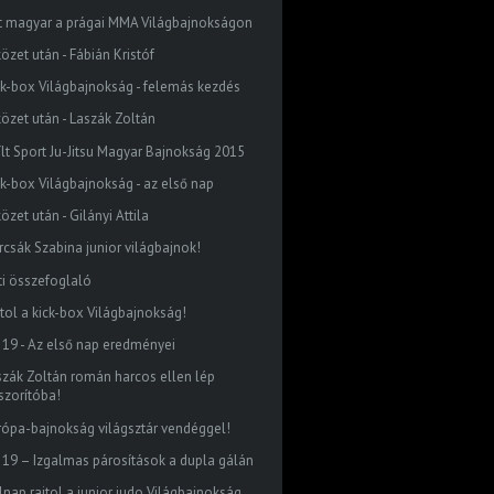
t magyar a prágai MMA Világbajnokságon
özet után - Fábián Kristóf
ck-box Világbajnokság - felemás kezdés
közet után - Laszák Zoltán
ílt Sport Ju-Jitsu Magyar Bajnokság 2015
ck-box Világbajnokság - az első nap
özet után - Gilányi Attila
rcsák Szabina junior világbajnok!
ti összefoglaló
jtol a kick-box Világbajnokság!
 19 - Az első nap eredményei
szák Zoltán román harcos ellen lép
szorítóba!
rópa-bajnokság világsztár vendéggel!
 19 – Izgalmas párosítások a dupla gálán
lnap rajtol a junior judo Világbajnokság