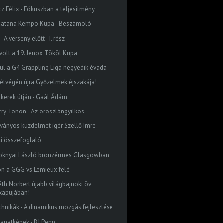
cz Félix - Fókuszban a teljesítmény
. Katana Kempo Kupa - Beszámoló
 - A verseny előtt - I. rész
 volt a 19. Jenox Tököl Kupa
dul a G4 Grappling Liga negyedik évada
hétvégén újra Győzelmek éjszakája!
sikerek útján - Gaál Ádám
rry Tonon - Az oroszlángyilkos
tványos küzdelmet ígér Szellő Imre
ti összefoglaló
oknyai László bronzérmes Glasgowban
on a GGG vs Lemieux felé
éth Norbert újabb világbajnoki öv
kapujában!
chnikák - A dinamikus mozgás fejlesztése
llanatképek - BJ Penn