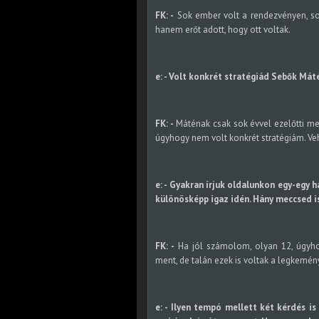
FK: -
Sok ember volt a rendezvényen, sok
hanem erőt adott, hogy ott voltak.
e: - Volt konkrét stratégiád Sebők Máté
FK: -
Máténak csak sok évvel ezelőtti mec
úgyhogy nem volt konkrét stratégiám. V
e: - Gyakran írjuk oldalunkon egy-egy 
különösképp igaz idén. Hány meccsed i
FK: -
Ha jól számolom, olyan 12, úgyhog
ment, de talán ezek is voltak a legkemé
e: - Ilyen tempó mellett két kérdés i