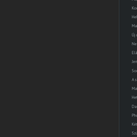
Ko
He
Ma
Új 
Ne
Elá
Jen
So
A s
Ma
He
Da
Ph
Ké
Sz