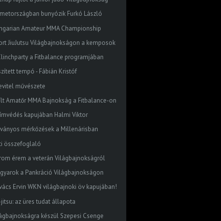
metországban bunyózik Furkó László
ngarian Amateur MMA Championship
ort JiuJutsu Világbajnokságon a kemposok
. Clinchparty a Fitbalance programjában
zített tempó - Fábián Kristóf
levitel művészete
ílt Amatőr MMA Bajnokság a Fitbalance-on
címvédés kapujában Halmi Viktor
tványos mérkőzések a Millenárisban
ti összefoglaló
rom érem a veterán Világbajnokságról
gyarok a Pankráció Világbajnokságon
vács Ervin WKN világbajnoki öv kapujában!
-jitsu: az üres tudat állapota
lágbajnokságra készül Szepesi Csenge