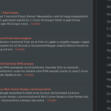
Né
 – Papírforma
Hu
gel 7 óra körül Floyd „Money” Mayweather, nem túl nagy meglepetést
 győzelmet aratott az ír Conor McGregor felett. A papírforma
Sp
ek után McGregor a bes…
Tovább
II
Fes
ikerek Franciaországban
llerben rendezett Fete de la Frite K-1 gálán a négyfős magyar csapat
A 
yeket ért el! Nézzük a részleteket!Magyar oldalról Rebrei József és
g ezt a ki…
Tovább
Ny
A 
ető Daniella IFMA aranya
Lá
lla IFMA aranyának rövid története. Daniella 2011-es taskenti,
mérkőzése során kis hazánk első IFMA aranyát nyerte el, mely 5 éven
He
olt, ráadásul min…
Tovább
Há
Ma
m a Red Corner Kempo szervezésében
átogat hazánkba! Ezúttal Andy Souwer-től leshetjük kedvenc
Ko
 Corner Kempo szervezésében!A Red Corner Kempo a Hun Kempo Kai
o. Edzéseinken a Kempo harcművé…
Tovább
Jiu
Vi