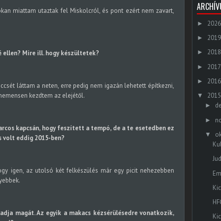
ARCHÍ
an miattam utaztak fel Miskolcról, és pont ezért nem zavart,
2026
►
2019
►
2018
►
 ellen? Mire ill. hogy készültetek?
2017
►
2016
►
csét láttam a neten, erre pedig nem igazán lehetett építkezni,
ehemensen kezdtem az elejétől.
2015
▼
d
►
n
►
harcos kapcsán, hogy feszített a tempó, de a te esetedben ez
o
▼
s volt eddig 2015-ben?
Ku
Ju
y igen, az utolsó két felkészülés már egy picit nehezebben
Em
nyebbek.
Ki
HF
s adja magát. Az egyik a makacs kézsérülésedre vonatkozik,
Ki