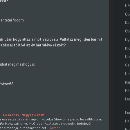
ezed?
Hé
Ütk
entetni fogom.
Ki
Üt
yek után hogy állsz a motivációval? Vállalsz még idén bármit
Ny
gatással töltöd az év hátralévő részét?
Ki
Ütk
ulhat még máshogy is.
Ge
He
Ra
kívánunk!
HK
La
Eu
 All Access - Negyedik rész
 összecsapás már nagyon közel, a Showtime pedig leszállította az
HK
át!A Mayweather vs McGregor All Access negyedik, befejező
t elmondja, birodalmat építet…
Tovább
Ho