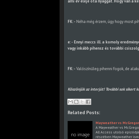
ami év eleje óta nyaggat. Hogy van a k
FK: -
Néha még érzem, úgy hogy most pih
e: - Ennyi meccs ill. a komoly eredmén
vagy inkább pihensz és további csiszol
FK: -
Valószínűleg pihenni fogok, de alak
Köszönjük az interjút! További sok sikert 
Related Posts:
Mayweather vs McGregor -
A Mayweather vs McGregor
All Access utolsó epizódj
részében Mayweather ismé