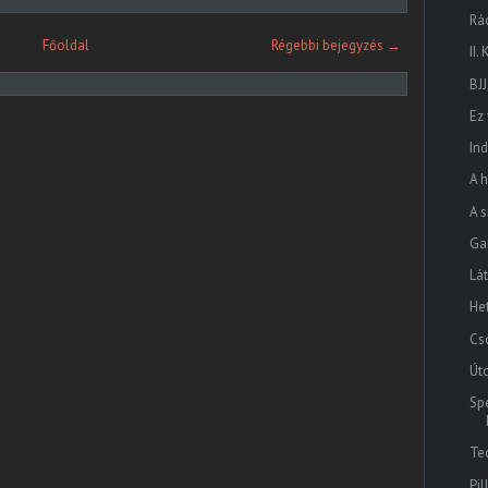
Rá
Főoldal
Régebbi bejegyzés →
II
BJJ
Ez
In
A 
A 
Ga
Lá
He
Cs
Út
Sp
Te
Pi