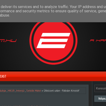
deliver its services and to analyze traffic. Your IP address and 
formance and security metrics to ensure quality of service, gen
abuse.
CAST
lubja
,
HK19
,
Interjú
,
Sebők Máté
» Ütközet után - Fábián Kristóf
Néps