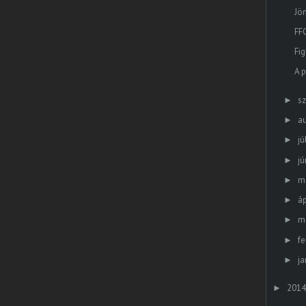
Jö
FF
Fig
A 
s
►
a
►
jú
►
jú
►
m
►
áp
►
m
►
fe
►
ja
►
2014
►