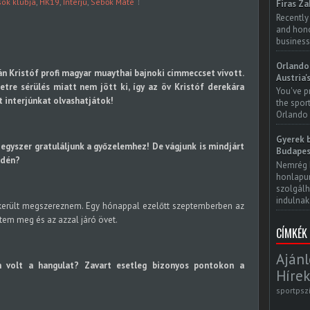
ok klubja
,
HK19
,
Interjú
,
Sebők Máté
Firas Za
Recently
and honor
business
Orlando 
n Kristóf profi magyar muaythai bajnoki címmeccset vívott.
Austria'
tre sérülés miatt nem jött ki, így az öv Kristóf derekára
You've p
t interjúnkat olvashatjátok!
the spor
Orlando 
Gyerek b
 egyszer gratuláljunk a győzelemhez! De vágjunk is mindjárt
Budapes
idén?
Nemrég 
honlapun
szolgálh
indulnak.
ikerült megszereznem. Egy hónappal ezelőtt szeptemberben az
rtem meg és az azzal járó övet.
CÍMKÉK
Ajánl
en volt a hangulat? Zavart esetleg bizonyos pontokon a
Hírek
sportpsz