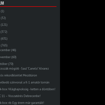
VUM
(1)
(32)
(121)
(372)
(631)
(765)
ecember
(46)
ovember
(60)
któber
(70)
lisszák mögött - Saul "Canelo" Alvarez
dós rekordkísérlet Mezőtúron
elkedő színvonal a K-1 amatőr tornán
ck-box Világbajnokság - ketten a döntőben!
C 11 – Visszatérés Debrecenbe!
ck-box vb: Egy érem már garantált!