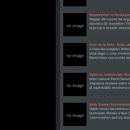
Mayweather vs McGregor
Magyar idő szerint ma reg
okozva a 10. menetben TKO
teljesült.A kezdeti siker
Fete de la Frite - Szép s
A Franciaországban, Bettvi
több tagja is szép eredmén
Éltető Péter szervezték me
Győztes tendenciák - Élt
Jelen cikkünk Éltető Danie
Anastasia Vasileva elleni 
át egyedülálló eredmény v
​Andy Souwer Szemináriu
Újabb neves harcművész l
technikáit. Mindez a Red
Szervezethez tartozó doj