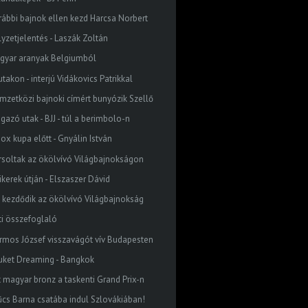
rábbi bajnok ellen kezd Harcsa Norbert
lyzetjelentés - Laszák Zoltán
gyar aranyak Belgiumból
utakon - interjú Vidákovics Patrikkal
mzetközi bajnoki címért bunyózik Szellő
gazó utak - BJJ - túl a berimbolo-n
ox kupa előtt - Gnyálin István
rsoltak az ökölvívó Világbajnokságon
ikerek útján - Elszaszer Dávid
 kezdődik az ökölvívó Világbajnokság
ti összefoglaló
rmos József visszavágót vív Budapesten
uket Dreaming - Bangkok
t magyar bronz a taskenti Grand Prix-n
űcs Barna csatába indul Szlovákiában!