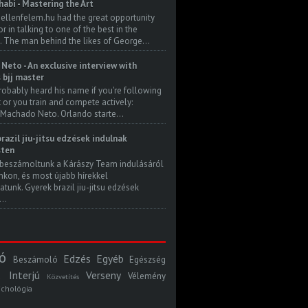
habi - Mastering the Art
 ellenfelem.hu had the great opportunity
 in talking to one of the best in the
. The man behind the likes of George...
Neto - An exclusive interview with
s bjj master
robably heard his name if you're following
t or you train and compete actively:
Machado Neto. Orlando starte...
razil jiu-jitsu edzések indulnak
ten
beszámoltunk a Kárászy Team indulásáról
kon, és most újabb hírekkel
atunk. Gyerek brazil jiu-jitsu edzések
..
ó
Edzés
Egyéb
Beszámoló
Egészség
Interjú
Verseny
Vélemény
Közvetítés
ichológia