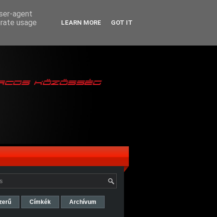
user-agent
erate usage
LEARN MORE
GOT IT
zerű
Címkék
Archívum