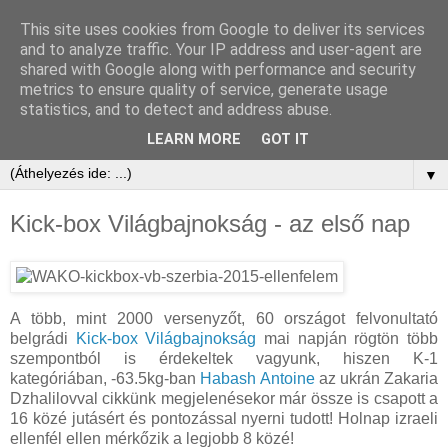
This site uses cookies from Google to deliver its services
and to analyze traffic. Your IP address and user-agent are
shared with Google along with performance and security
metrics to ensure quality of service, generate usage
statistics, and to detect and address abuse.
LEARN MORE
GOT IT
▼
Kick-box Világbajnokság - az első nap
A több, mint 2000 versenyzőt, 60 országot felvonultató
belgrádi
Kick-box Világbajnokság
mai napján rögtön több
szempontból is érdekeltek vagyunk, hiszen K-1
kategóriában, -63.5kg-ban
Habash Antoine
az ukrán Zakaria
Dzhalilovval cikkünk megjelenésekor már össze is csapott a
16 közé jutásért és pontozással nyerni tudott! Holnap izraeli
ellenfél ellen mérkőzik a legjobb 8 közé!