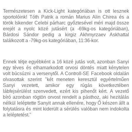
Természetesen a Kick-Light kategóriában is ott lesznek
sportolóink! Tóth Patrik a román Marius Alin Chirea és a
török Iskender Celebi párharc győztesével méri majd össze
erejét a nyolc közé jutásért (a -69kg-os kategóriában),
Bárdosi Sándor pedig a kirgiz Akhmyrzaev Askhattal
találkozott a -79kg-os kategóriában, 11:36-kor.
Ennek tétje egyébként a 16 közé jutás volt, azonban Sanyi
egy téves és elhamarkodott orvosi döntés miatt kénytelen
volt búcsúzni a versenytől. A Controll-SE Facebook oldalán
olvasottak szerint "két meneten keresztül egyértelműen
Sanyi vezetett, amikor egy rúgás következtében
lábfejsérülést szenvedett, ezért kis pihenőt kért. A vezető
bíró azonban rögtön orvost rendelt a pásthoz, aki hezitálás
nélkül leléptette Sanyit annak ellenére, hogy Ő készen állt a
folytatásra és mint kiderült a sérülés valóban nem indokolta
a leléptetést."