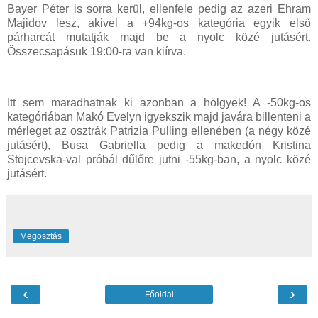
Bayer Péter is sorra kerül, ellenfele pedig az azeri Ehram
Majidov lesz, akivel a +94kg-os kategória egyik első
párharcát mutatják majd be a nyolc közé jutásért.
Összecsapásuk 19:00-ra van kiírva.
Itt sem maradhatnak ki azonban a hölgyek! A -50kg-os
kategóriában Makó Evelyn igyekszik majd javára billenteni a
mérleget az osztrák Patrizia Pulling ellenében (a négy közé
jutásért), Busa Gabriella pedig a makedón Kristina
Stojcevska-val próbál dűlőre jutni -55kg-ban, a nyolc közé
jutásért.
Megosztás
‹
›
Főoldal