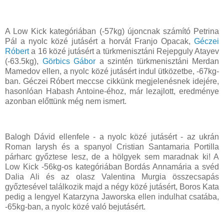
A Low Kick kategóriában (-57kg) újoncnak számító Petrina
Pál a nyolc közé jutásért a horvát Franjo Opacak,
Géczei
Róbert
a 16 közé jutásért a türkmenisztáni Rejepguly Atayev
(-63.5kg),
Görbics Gábor
a szintén türkmenisztáni Merdan
Mamedov ellen, a nyolc közé jutásért indul ütközetbe, -67kg-
ban. Géczei Róbert meccse cikkünk megjelenésnek idejére,
hasonlóan Habash Antoine-éhoz, már lezajlott, eredménye
azonban előttünk még nem ismert.
Balogh Dávid ellenfele - a nyolc közé jutásért - az ukrán
Roman Iarysh és a spanyol Cristian Santamaria Portilla
párharc győztese lesz, de a hölgyek sem maradnak ki! A
Low Kick -56kg-os kategóriában Bordás Annamária a svéd
Dalia Ali és az olasz Valentina Murgia összecsapás
győztesével találkozik majd a négy közé jutásért, Boros Kata
pedig a lengyel Katarzyna Jaworska ellen indulhat csatába,
-65kg-ban, a nyolc közé való bejutásért.