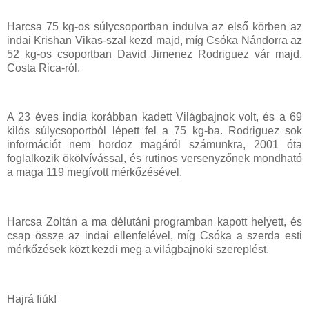
Harcsa 75 kg-os súlycsoportban indulva az első körben az
indai Krishan Vikas-szal kezd majd, míg Csóka Nándorra az
52 kg-os csoportban David Jimenez Rodriguez vár majd,
Costa Rica-ról.
A 23 éves india korábban kadett Világbajnok volt, és a 69
kilós súlycsoportból lépett fel a 75 kg-ba. Rodriguez sok
információt nem hordoz magáról számunkra, 2001 óta
foglalkozik ökölvívással, és rutinos versenyzőnek mondható
a maga 119 megívott mérkőzésével,
Harcsa Zoltán a ma délutáni programban kapott helyett, és
csap össze az indai ellenfelével, míg Csóka a szerda esti
mérkőzések közt kezdi meg a világbajnoki szereplést.
Hajrá fiúk!