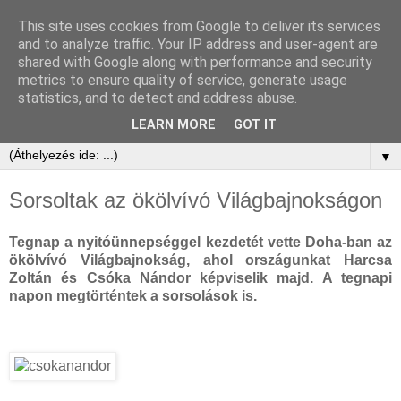
This site uses cookies from Google to deliver its services
and to analyze traffic. Your IP address and user-agent are
shared with Google along with performance and security
metrics to ensure quality of service, generate usage
statistics, and to detect and address abuse.
LEARN MORE
GOT IT
▼
Sorsoltak az ökölvívó Világbajnokságon
Tegnap a nyitóünnepséggel kezdetét vette Doha-ban az
ökölvívó Világbajnokság, ahol országunkat Harcsa
Zoltán és Csóka Nándor képviselik majd. A tegnapi
napon megtörténtek a sorsolások is.