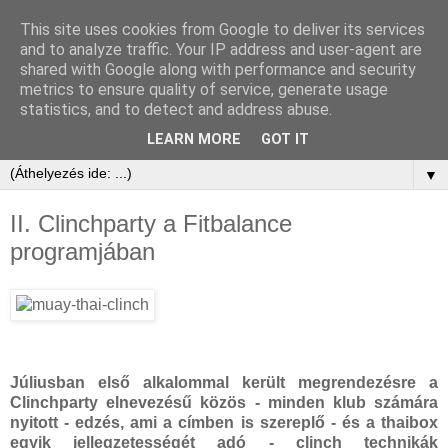
This site uses cookies from Google to deliver its services
and to analyze traffic. Your IP address and user-agent are
shared with Google along with performance and security
metrics to ensure quality of service, generate usage
statistics, and to detect and address abuse.
LEARN MORE
GOT IT
▼
II. Clinchparty a Fitbalance
programjában
Júliusban első alkalommal került megrendezésre a
Clinchparty elnevezésű közös - minden klub számára
nyitott - edzés, ami a címben is szereplő - és a thaibox
egyik jellegzetességét adó - clinch technikák