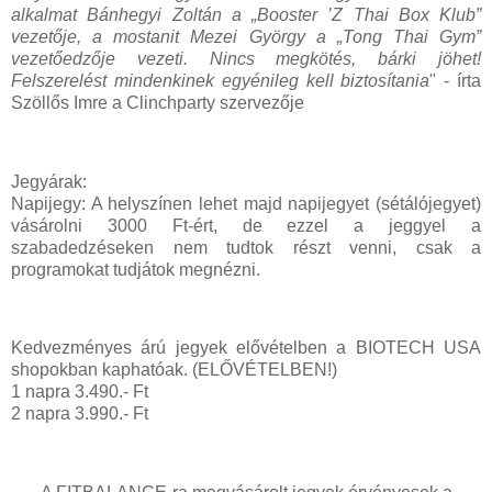
alkalmat Bánhegyi Zoltán a „Booster ’Z Thai Box Klub”
vezetője, a mostanit Mezei György a „Tong Thai Gym”
vezetőedzője vezeti. Nincs megkötés, bárki jöhet!
Felszerelést mindenkinek egyénileg kell biztosítania
" - írta
Szöllős Imre a Clinchparty szervezője
Jegyárak:
Napijegy: A helyszínen lehet majd napijegyet (sétálójegyet)
vásárolni 3000 Ft-ért, de ezzel a jeggyel a
szabadedzéseken nem tudtok részt venni, csak a
programokat tudjátok megnézni.
Kedvezményes árú jegyek elővételben a BIOTECH USA
shopokban kaphatóak. (ELŐVÉTELBEN!)
1 napra 3.490.- Ft
2 napra 3.990.- Ft