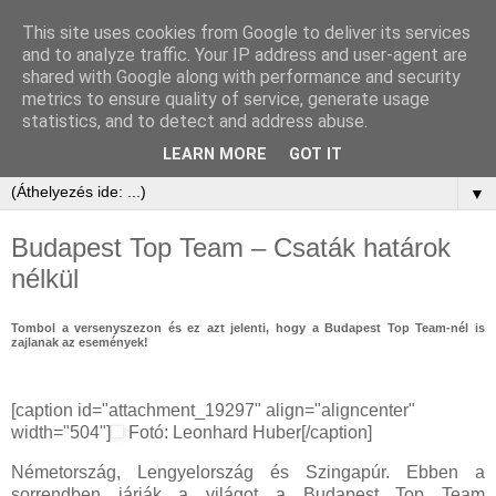
This site uses cookies from Google to deliver its services
and to analyze traffic. Your IP address and user-agent are
shared with Google along with performance and security
metrics to ensure quality of service, generate usage
statistics, and to detect and address abuse.
LEARN MORE
GOT IT
▼
Budapest Top Team – Csaták határok
nélkül
Tombol a versenyszezon és ez azt jelenti, hogy a Budapest Top Team-nél is
zajlanak az események!
[caption id="attachment_19297" align="aligncenter"
width="504"]
Fotó: Leonhard Huber[/caption]
Németország, Lengyelország és Szingapúr. Ebben a
sorrendben járják a világot a Budapest Top Team