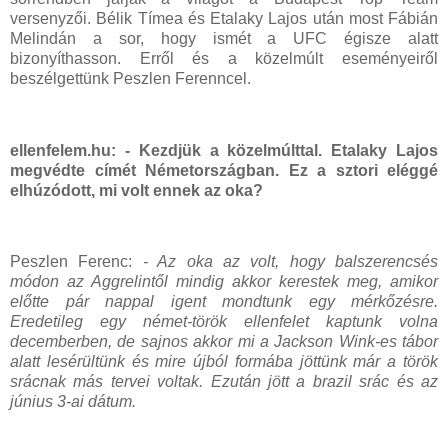
versenyzői. Bélik Tímea és Etalaky Lajos után most Fábián
Melindán a sor, hogy ismét a UFC égisze alatt
bizonyíthasson. Erről és a közelmúlt eseményeiről
beszélgettünk Peszlen Ferenncel.
ellenfelem.hu: - Kezdjük a közelmúlttal. Etalaky Lajos
megvédte címét Németországban. Ez a sztori eléggé
elhúzódott, mi volt ennek az oka?
Peszlen Ferenc:
- Az oka az volt, hogy balszerencsés
módon az Aggrelintől mindig akkor kerestek meg, amikor
előtte pár nappal igent mondtunk egy mérkőzésre.
Eredetileg egy német-török ellenfelet kaptunk volna
decemberben, de sajnos akkor mi a Jackson Wink-es tábor
alatt lesérültünk és mire újból formába jöttünk már a török
srácnak más tervei voltak. Ezután jött a brazil srác és az
június 3-ai dátum.