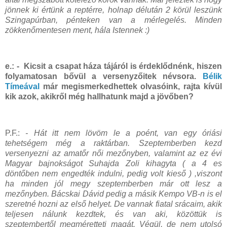
jönnek ki értünk a reptérre, holnap délután 2 körül leszünk
Szingapúrban, pénteken van a mérlegelés. Minden
zökkenőmentesen ment, hála Istennek :)
e.: - Kicsit a csapat háza tájáról is érdeklődnénk, hiszen
folyamatosan bővül a versenyzőitek névsora.
Bélik
Tímeával
már megismerkedhettek olvasóink, rajta kívül
kik azok, akikről még hallhatunk majd a jövőben?
P.F.:
- Hát itt nem lövöm le a poént, van egy óriási
tehetségem még a raktárban. Szeptemberben kezd
versenyezni az amatőr női mezőnyben, valamint az ez évi
Magyar bajnokságot Suhajda Zoli kihagyta ( a 4 es
döntőben nem engedték indulni, pedig volt kieső ) ,viszont
ha minden jól megy szeptemberben már ott lesz a
mezőnyben. Bácskai Dávid pedig a másik Kempo VB-n is el
szeretné hozni az első helyet. De vannak fiatal srácaim, akik
teljesen nálunk kezdtek, és van aki, közöttük is
szeptembertől megméretteti magát. Végül, de nem utolsó