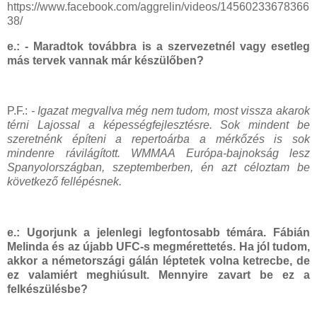
https://www.facebook.com/aggrelin/videos/14560233678366
38/
e.: - Maradtok továbbra is a szervezetnél vagy esetleg
más tervek vannak már készülőben?
P.F.:
- Igazat megvallva még nem tudom, most vissza akarok
térni Lajossal a képességfejlesztésre. Sok mindent be
szeretnénk építeni a repertoárba a mérkőzés is sok
mindenre rávilágított. WMMAA Európa-bajnokság lesz
Spanyolországban, szeptemberben, én azt céloztam be
következő fellépésnek.
e.: Ugorjunk a jelenlegi legfontosabb témára. Fábián
Melinda és az újabb UFC-s megmérettetés. Ha jól tudom,
akkor a németországi gálán léptetek volna ketrecbe, de
ez valamiért meghiúsult. Mennyire zavart be ez a
felkészülésbe?