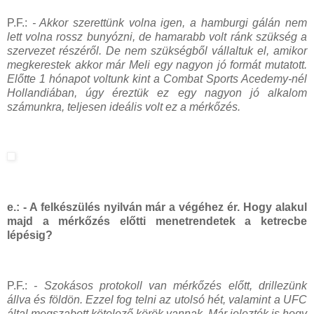
P.F.:
- Akkor szerettünk volna igen, a hamburgi gálán nem
lett volna rossz bunyózni, de hamarabb volt ránk szükség a
szervezet részéről. De nem szükségből vállaltuk el, amikor
megkerestek akkor már Meli egy nagyon jó formát mutatott.
Előtte 1 hónapot voltunk kint a Combat Sports Acedemy-nél
Hollandiában, úgy éreztük ez egy nagyon jó alkalom
számunkra, teljesen ideális volt ez a mérkőzés.
e.: - A felkészülés nyilván már a végéhez ér. Hogy alakul
majd a mérkőzés előtti menetrendetek a ketrecbe
lépésig?
P.F.:
- Szokásos protokoll van mérkőzés előtt, drillezünk
állva és földön. Ezzel fog telni az utolsó hét, valamint a UFC
által megszabott kötelező körök vannak. Már jelezték is hogy