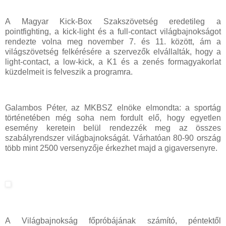
A Magyar Kick-Box Szakszövetség eredetileg a
pointfighting, a kick-light és a full-contact világbajnokságot
rendezte volna meg november 7. és 11. között, ám a
világszövetség felkérésére a szervezők elvállalták, hogy a
light-contact, a low-kick, a K1 és a zenés formagyakorlat
küzdelmeit is felveszik a programra.
Galambos Péter, az MKBSZ elnöke elmondta: a sportág
történetében még soha nem fordult elő, hogy egyetlen
esemény keretein belül rendezzék meg az összes
szabályrendszer világbajnokságát. Várhatóan 80-90 ország
több mint 2500 versenyzője érkezhet majd a gigaversenyre.
A Világbajnokság főpróbájának számító, péntektől