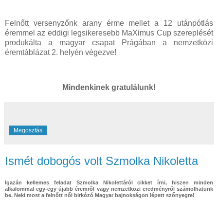
Felnőtt versenyzőnk arany érme mellet a 12 utánpótlás
éremmel az eddigi legsikeresebb MaXimus Cup szereplését
produkálta a magyar csapat Prágában a nemzetközi
éremtáblázat 2. helyén végezve!
Mindenkinek gratulálunk!
Megosztás
Ismét dobogós volt Szmolka Nikoletta
Igazán kellemes feladat Szmolka Nikolettáról cikket írni, hiszen minden
alkalommal egy-egy újabb éremről vagy nemzetközi eredményről számolhatunk
be. Neki most a felnőtt női birkózó Magyar bajnokságon lépett szőnyegre!