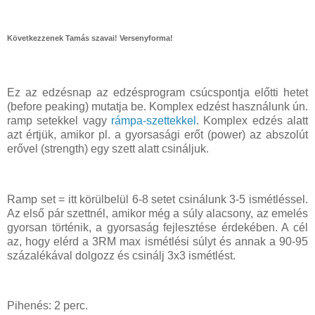
Következzenek Tamás szavai! Versenyforma!
Ez az edzésnap az edzésprogram csúcspontja előtti hetet
(before peaking) mutatja be. Komplex edzést használunk ún.
ramp setekkel vagy
rámpa-szettekkel
. Komplex edzés alatt
azt értjük, amikor pl. a gyorsasági erőt (power) az abszolút
erővel (strength) egy szett alatt csináljuk.
Ramp set = itt körülbelül 6-8 setet csinálunk 3-5 ismétléssel.
Az első pár szettnél, amikor még a súly alacsony, az emelés
gyorsan történik, a gyorsaság fejlesztése érdekében. A cél
az, hogy elérd a 3RM max ismétlési súlyt és annak a 90-95
százalékával dolgozz és csinálj 3x3 ismétlést.
Pihenés: 2 perc.