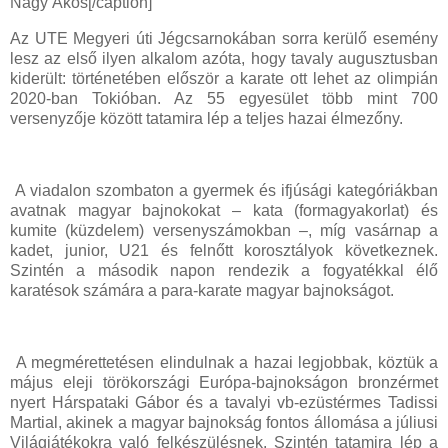
Nagy Ákos[/caption]
Az UTE Megyeri úti Jégcsarnokában sorra kerülő esemény
lesz az első ilyen alkalom azóta, hogy tavaly augusztusban
kiderült: történetében először a karate ott lehet az olimpián
2020-ban Tokióban. Az 55 egyesület több mint 700
versenyzője között tatamira lép a teljes hazai élmezőny.
A viadalon szombaton a gyermek és ifjúsági kategóriákban
avatnak magyar bajnokokat – kata (formagyakorlat) és
kumite (küzdelem) versenyszámokban –, míg vasárnap a
kadet, junior, U21 és felnőtt korosztályok következnek.
Szintén a második napon rendezik a fogyatékkal élő
karatésok számára a para-karate magyar bajnokságot.
A megmérettetésen elindulnak a hazai legjobbak, köztük a
május eleji törökországi Európa-bajnokságon bronzérmet
nyert Hárspataki Gábor és a tavalyi vb-ezüstérmes Tadissi
Martial, akinek a magyar bajnokság fontos állomása a júliusi
Világjátékokra való felkészülésnek. Szintén tatamira lép a