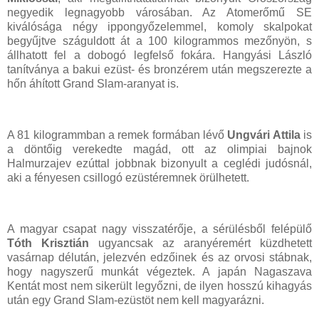
negyedik legnagyobb városában. Az Atomerőmű SE
kiválósága négy ippongyőzelemmel, komoly skalpokat
begyűjtve száguldott át a 100 kilogrammos mezőnyön, s
állhatott fel a dobogó legfelső fokára. Hangyási László
tanítványa a bakui ezüst- és bronzérem után megszerezte a
hőn áhított Grand Slam-aranyat is.
A 81 kilogrammban a remek formában lévő
Ungvári Attila
is
a döntőig verekedte magád, ott az olimpiai bajnok
Halmurzajev ezúttal jobbnak bizonyult a ceglédi judósnál,
aki a fényesen csillogó ezüstéremnek örülhetett.
A magyar csapat nagy visszatérője, a sérülésből felépülő
Tóth Krisztián
ugyancsak az aranyéremért küzdhetett
vasárnap délután, jelezvén edzőinek és az orvosi stábnak,
hogy nagyszerű munkát végeztek. A japán Nagaszava
Kentát most nem sikerült legyőzni, de ilyen hosszú kihagyás
után egy Grand Slam-ezüstöt nem kell magyarázni.