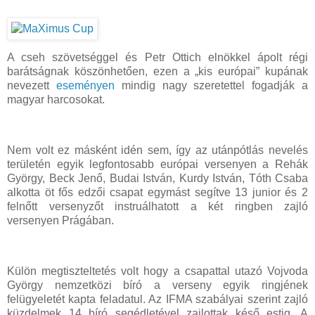
A cseh szövetséggel és Petr Ottich elnökkel ápolt régi
barátságnak köszönhetően, ezen a „kis európai” kupának
nevezett
eseményen
mindig nagy szeretettel fogadják a
magyar harcosokat.
Nem volt ez másként idén sem, így az utánpótlás nevelés
területén egyik legfontosabb európai versenyen a Rehák
György, Beck Jenő, Budai István, Kurdy István, Tóth Csaba
alkotta öt fős edzői csapat egymást segítve 13 junior és 2
felnőtt versenyzőt instruálhatott a két ringben zajló
versenyen Prágában.
Külön megtiszteltetés volt hogy a csapattal utazó Vojvoda
György nemzetközi bíró a verseny egyik ringjének
felügyeletét kapta feladatul. Az IFMA szabályai szerint zajló
küzdelmek 14 bíró segédletével zajlottak késő estig. A