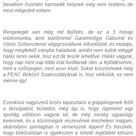
bevallom őszintén harmadik helynek még nem örültem, de
most elégedett voltam.
Rengeteget van még mit fejlődni, de ez a 3 hónap
edzésmunka, amit edzőimmel Garamvölgyi Gáborral és
Vörös Szilveszterrel végigcsináltunk kifizetődött, és mutatja,
hogy megfelelő irányba haladunk, amiért nem tudok eléggé
hálás lenni nekik, hisz ezt ők teszik lehetővé. Hálás vagyok,
hogy nap mint nap több órát fordítanak rám, a fejlődésemre,
mint a szőnyegen, mint azon kívül. Sokat köszönhetek még
a PEAC Birkózó Szakosztályának is, hisz nélkülük, ez nem
menne így!
Ezenkívül nagyszerű érzés tapasztalni a grapplingesek felől
a támogatást, biztatást, még így is, hogy úgymond egy
sportág váltáson vagyok túl, de még mindig ugyanúgy
keresnek, és a közösségük részesének érezhetem magam,
akármilyen sportágban is versenyzek éppen! És büszkék,
hogy birkózásban is igyekszem a lehető legtöbbet kihozni