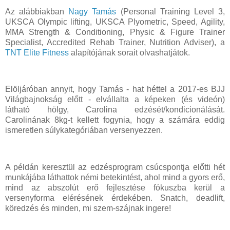
Az alábbiakban
Nagy Tamás
(Personal Training Level 3,
UKSCA Olympic lifting, UKSCA Plyometric, Speed, Agility,
MMA Strength & Conditioning, Physic & Figure Trainer
Specialist, Accredited Rehab Trainer, Nutrition Adviser), a
TNT Elite Fitness
alapítójának sorait olvashatjátok.
Elöljáróban annyit, hogy Tamás - hat héttel a 2017-es BJJ
Világbajnokság előtt - elvállalta a képeken (és videón)
látható hölgy, Carolina edzését/kondicionálását.
Carolinának 8kg-t kellett fogynia, hogy a számára eddig
ismeretlen súlykategóriában versenyezzen.
A példán keresztül az edzésprogram csúcspontja előtti hét
munkájába láthattok némi betekintést, ahol mind a gyors erő,
mind az abszolút erő fejlesztése fókuszba kerül a
versenyforma elérésének érdekében. Snatch, deadlift,
köredzés és minden, mi szem-szájnak ingere!