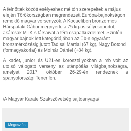
A felnőttek között esélyeshez méltón szerepeltek a május
elején Törökországban megrendezett Európa-bajnokságon
remeklő magyar versenyzők. A Kocaeliben bronzérmes
Hárspataki Gábor megnyerte a 75 kg-os súlycsoportot,
akárcsak MTK-s társaival a férfi csapatküzdelmet. Szintén
magyar bajnok lett kategóriájában az Eb-n egyaránt
bronzmérkőzésig jutott Tadissi Martial (67 kg), Nagy Botond
(formagyakorlat) és Molnár Dániel (+84 kg).
A kadet, junior és U21-es korosztályokban a mb volt az
utolsó válogató verseny az utánpótlás világbajnokságra,
amelyet 2017. október 26-29-én rendeznek a
spanyolországi Tenerifén.
/A Magyar Karate Szakszövetség sajtóanyaga/
Megosztás