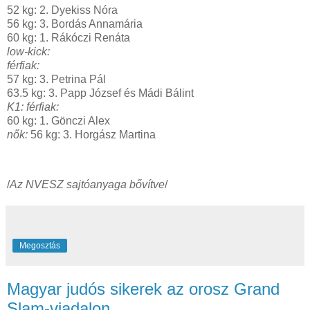
52 kg: 2. Dyekiss Nóra
56 kg: 3. Bordás Annamária
60 kg: 1. Rákóczi Renáta
low-kick:
férfiak:
57 kg: 3. Petrina Pál
63.5 kg: 3. Papp József és Mádi Bálint
K1: férfiak:
60 kg: 1. Gönczi Alex
nők:
56 kg: 3. Horgász Martina
/
Az NVESZ sajtóanyaga bővítve
/
Megosztás
Magyar judós sikerek az orosz Grand
Slam-viadalon