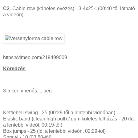
C2.
Cable row (kábeles evezés) - 3-4x25< (00:40-től látható
a videón)
https://vimeo.com/219499009
Köredzés
3-5 kör pihenés: 1 perc
Kettlebell swing - 25 (00:29-től a lentebbi videóban)
Elastic band (clean high pull) / gumiköteles felhúzás - 20 (ld.
a fentebbi videót, 00:19-től)
Box jumps - 25 (ld. a lentebbi videón, 02:29-től)
Sprawl - 10 (03:50-től)