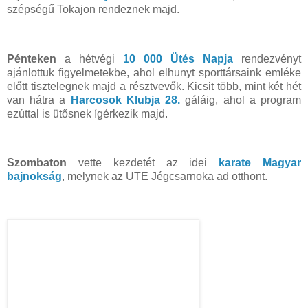
szépségű Tokajon rendeznek majd.
Pénteken
a hétvégi
10 000 Ütés Napja
rendezvényt
ajánlottuk figyelmetekbe, ahol elhunyt sporttársaink emléke
előtt tisztelegnek majd a résztvevők. Kicsit több, mint két hét
van hátra a
Harcosok Klubja 28.
gáláig, ahol a program
ezúttal is ütősnek ígérkezik majd.
Szombaton
vette kezdetét az idei
karate Magyar
bajnokság
, melynek az UTE Jégcsarnoka ad otthont.