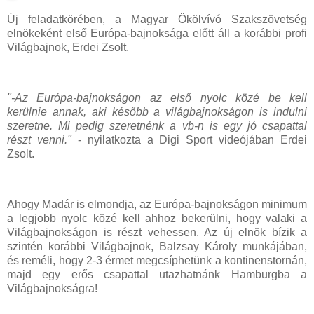
Új feladatkörében, a Magyar Ökölvívó Szakszövetség
elnökeként első Európa-bajnoksága előtt áll a korábbi profi
Világbajnok, Erdei Zsolt.
"-Az Európa-bajnokságon az első nyolc közé be kell
kerülnie annak, aki később a világbajnokságon is indulni
szeretne. Mi pedig szeretnénk a vb-n is egy jó csapattal
részt venni."
- nyilatkozta a Digi Sport videójában Erdei
Zsolt.
Ahogy Madár is elmondja, az Európa-bajnokságon minimum
a legjobb nyolc közé kell ahhoz bekerülni, hogy valaki a
Világbajnokságon is részt vehessen. Az új elnök bízik a
szintén korábbi Világbajnok, Balzsay Károly munkájában,
és reméli, hogy 2-3 érmet megcsíphetünk a kontinenstornán,
majd egy erős csapattal utazhatnánk Hamburgba a
Világbajnokságra!