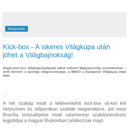
Megosztás
Kick-box - A sikeres Világkupa után
jöhet a Világbajnokság!
Dupla kick-box világbajnokságnak adhat otthont Magyarország novemberben –
erről döntött a sportág világszövetsége, a WAKO a budapesti Világkupa ideje
alatt.
A hét szakág miatt a kétévenkénti kick-box vb-ket két
helyszínen és időpontban szokták megrendezni, ám most
Brazília visszalépése miatt valamennyi szabályrendszer
legjobbjai a magyar fővárosban találkoznak majd.