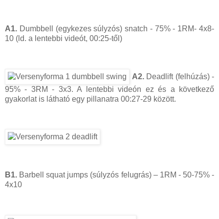
A1.
Dumbbell (egykezes súlyzós) snatch - 75% - 1RM- 4x8-
10 (ld. a lentebbi videót, 00:25-től)
A2.
Deadlift (felhúzás) -
95% - 3RM - 3x3. A lentebbi videón ez és a következő
gyakorlat is látható egy pillanatra 00:27-29 között.
B1.
Barbell squat jumps (súlyzós felugrás) – 1RM - 50-75% -
4x10