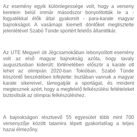
Az esemény egyik különlegessége volt, hogy a verseny
keretein belül immár másodszor bonyolították le a -
fogyatékkal élők által gyakorolt - para-karate magyar
bajnokságot. A vasárnapi kiemelt döntőket megtisztelte
jelenlétével Szabó Tünde sportért felelős államtitkár.
Az UTE Megyeri úti Jégcsarnokában lebonyolított esemény
volt az első magyar bajnokság azóta, hogy tavaly
augusztusban kiderült: történetében először a karate ott
lehet az olimpián 2020-ban Tokióban. Szabó Tünde
köszöntő beszédében kifejtette: tisztában vannak a magyar
karate sikereivel, támogatják a sportágat, és mindent
megtesznek azért, hogy a megfelelő felkészülési feltételeket
biztosítsák az olimpiai felkészüléshez.
A bajnokságon résztvevő 55 egyesület több mint 700
versenyzője között tatamira lépett gyakorlatilag a teljes
hazai élmezőny.