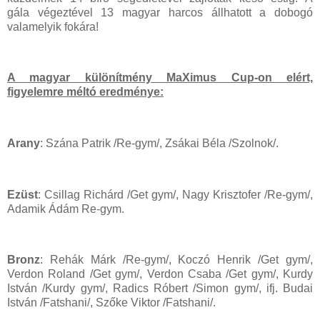
gála végeztével 13 magyar harcos állhatott a dobogó
valamelyik fokára!
A magyar különítmény MaXimus Cup-on elért,
figyelemre méltó eredménye:
Arany
: Szána Patrik /Re-gym/, Zsákai Béla /Szolnok/.
Ezüst
: Csillag Richárd /Get gym/, Nagy Krisztofer /Re-gym/,
Adamik Ádám Re-gym.
Bronz
: Rehák Márk /Re-gym/, Koczó Henrik /Get gym/,
Verdon Roland /Get gym/, Verdon Csaba /Get gym/, Kurdy
István /Kurdy gym/, Radics Róbert /Simon gym/, ifj. Budai
István /Fatshani/, Szőke Viktor /Fatshani/.