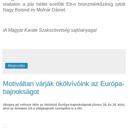
viadalon a pár héttel ezelőtti Eb-n bronzmérkőzésig jutott
Nagy Botond és Molnár Dániel.
/
A Magyar Karate Szakszövetség sajtóanyaga
/
Megosztás
Motiváltan várják ökölvívóink az Európa-
bajnokságot
Ukrajna ad otthont idén az ökölvívó Európa-bajnokságnak június 16. és 24. közt,
ahol az érmeken túl a világbajnoki szereplést is a tét!