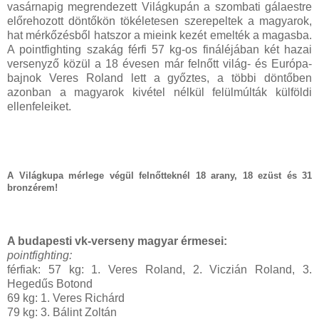
vasárnapig megrendezett Világkupán a szombati gálaestre
előrehozott döntőkön tökéletesen szerepeltek a magyarok,
hat mérkőzésből hatszor a mieink kezét emelték a magasba.
A pointfighting szakág férfi 57 kg-os fináléjában két hazai
versenyző közül a 18 évesen már felnőtt világ- és Európa-
bajnok Veres Roland lett a győztes, a többi döntőben
azonban a magyarok kivétel nélkül felülmúlták külföldi
ellenfeleiket.
A Világkupa mérlege végül felnőtteknél 18 arany, 18 ezüst és 31
bronzérem!
A budapesti vk-verseny magyar érmesei:
pointfighting:
férfiak: 57 kg: 1. Veres Roland, 2. Viczián Roland, 3.
Hegedűs Botond
69 kg: 1. Veres Richárd
79 kg: 3. Bálint Zoltán