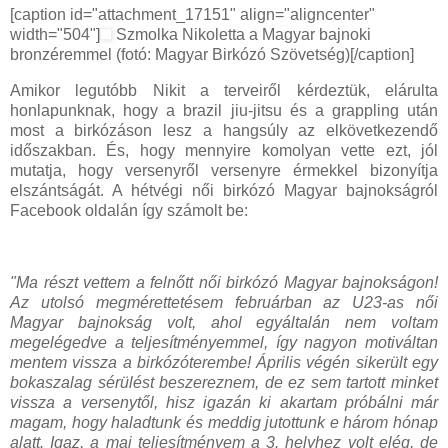
[caption id="attachment_17151" align="aligncenter"
width="504"]
Szmolka Nikoletta a Magyar bajnoki
bronzéremmel (fotó: Magyar Birkózó Szövetség)[/caption]
Amikor legutóbb Nikit a terveiről kérdeztük, elárulta
honlapunknak, hogy a brazil jiu-jitsu és a grappling után
most a birkózáson lesz a hangsúly az elkövetkezendő
időszakban. És, hogy mennyire komolyan vette ezt, jól
mutatja, hogy versenyről versenyre érmekkel bizonyítja
elszántságát. A hétvégi női birkózó Magyar bajnokságról
Facebook oldalán így számolt be:
"Ma részt vettem a felnőtt női birkózó Magyar bajnokságon!
Az utolsó megmérettetésem februárban az U23-as női
Magyar bajnokság volt, ahol egyáltalán nem voltam
megelégedve a teljesítményemmel, így nagyon motiváltan
mentem vissza a birkózóterembe! Április végén sikerült egy
bokaszalag sérülést beszereznem, de ez sem tartott minket
vissza a versenytől, hisz igazán ki akartam próbálni már
magam, hogy haladtunk és meddig jutottunk e három hónap
alatt. Igaz, a mai teljesítményem
a 3. helyhez volt elég, de