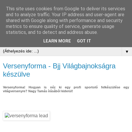
This site uses cookies from Google to deliver its services
and to analyze traffic. Your IP address and user-agent are
shared with Google along with performance and security
metrics to ensure quality of service, generate usage
statistics, and to detect and address abuse.
LEARN MORE
GOT IT
▼
Versenyforma - Bjj Világbajnokságra
készülve
Versenyforma! Hogyan is néz ki egy profi sportoló felkészülése egy
világversenyre? Nagy Tamás írásából kiderül!