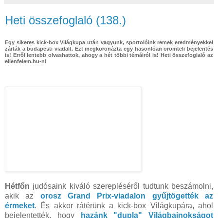
Heti összefoglaló (138.)
Egy sikeres kick-box Világkupa után vagyunk, sportolóink remek eredményekkel
zárták a budapesti viadalt. Ezt megkoronázta egy hasonlóan örömteli bejelentés
is! Erről lentebb olvashattok, ahogy a hét többi témáiról is! Heti összefoglaló az
ellenfelem.hu-n!
Hétfőn
judósaink kiváló szerepléséről tudtunk beszámolni,
akik az
orosz Grand Prix-viadalon gyűjtögették az
érmeket
. És akkor rátérünk a kick-box Világkupára, ahol
bejelentették, hogy
hazánk "dupla" Világbajnokságot