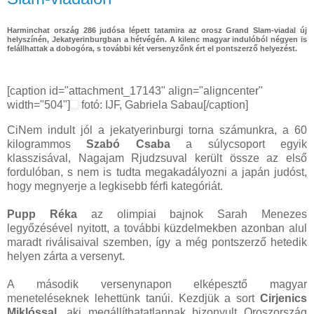
Harminchat ország 286 judósa lépett tatamira az orosz Grand Slam-viadal új
helyszínén, Jekatyerinburgban a hétvégén. A kilenc magyar indulóból négyen is
felállhattak a dobogóra, s további két versenyzőnk ért el pontszerző helyezést.
[caption id="attachment_17143" align="aligncenter"
width="504"]
fotó: IJF, Gabriela Sabau[/caption]
CiNem indult jól a jekatyerinburgi torna számunkra, a 60
kilogrammos
Szabó Csaba
a súlycsoport egyik
klasszisával, Nagajam Rjudzsuval került össze az első
fordulóban, s nem is tudta megakadályozni a japán judóst,
hogy megnyerje a legkisebb férfi kategóriát.
Pupp Réka
az olimpiai bajnok Sarah Menezes
legyőzésével nyitott, a további küzdelmekben azonban alul
maradt riválisaival szemben, így a még pontszerző hetedik
helyen zárta a versenyt.
A második versenynapon elképesztő magyar
meneteléseknek lehettünk tanúi. Kezdjük a sort
Cirjenics
Miklóssal
, aki megállíthatatlannak bizonyult Oroszország