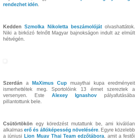
rendezhet idén
.
Kedden
Szmolka Nikoletta beszámolóját
olvashattátok.
Niki a birkózó felnőtt Magyar bajnokságon indult az elmúlt
hétvégén.
Szerdán
a
MaXimus Cup
muaythai kupa eredményeit
ismerhettétek meg. Sportolóink 13 érmet szereztek a
versenyen. Este
Alexey Ignashov
pályafutásába
pillantottunk bele.
Csütörtökön
egy köredzést mutattunk be, ami kiválóan
alkalmas
erő és állóképesség növelésére
. Egyre közelebb
a júniusi
Lion Muay Thai Team edzőtábora
, amit a festői