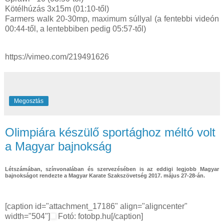
Kötélhúzás 3x15m (01:10-től)
Farmers walk 20-30mp, maximum súllyal (a fentebbi videón
00:44-től, a lentebbiben pedig 05:57-től)
https://vimeo.com/219491626
Megosztás
Olimpiára készülő sportághoz méltó volt
a Magyar bajnokság
Létszámában, színvonalában és szervezésében is az eddigi legjobb Magyar
bajnokságot rendezte a Magyar Karate Szakszövetség 2017. május 27-28-án.
[caption id="attachment_17186" align="aligncenter"
width="504"]
Fotó: fotobp.hu[/caption]