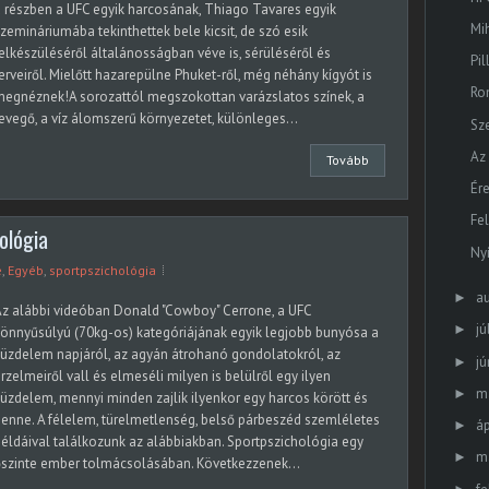
 részben a UFC egyik harcosának, Thiago Tavares egyik
Mi
zemináriumába tekinthettek bele kicsit, de szó esik
elkészüléséről általánosságban véve is, sérüléséről és
Pil
erveiről. Mielőtt hazarepülne Phuket-ről, még néhány kígyót is
Ro
egnéznek!A sorozattól megszokottan varázslatos színek, a
evegő, a víz álomszerű környezetet, különleges...
Sz
Az
Tovább
Ér
Fe
ológia
Ny
e
,
Egyéb
,
sportpszichológia
a
►
z alábbi videóban Donald "Cowboy" Cerrone, a UFC
jú
►
önnyűsúlyú (70kg-os) kategóriájának egyik legjobb bunyósa a
üzdelem napjáról, az agyán átrohanó gondolatokról, az
jú
►
rzelmeiről vall és elmeséli milyen is belülről egy ilyen
m
►
üzdelem, mennyi minden zajlik ilyenkor egy harcos körött és
enne. A félelem, türelmetlenség, belső párbeszéd szemléletes
áp
►
éldáival találkozunk az alábbiakban. Sportpszichológia egy
m
►
szinte ember tolmácsolásában. Következzenek...