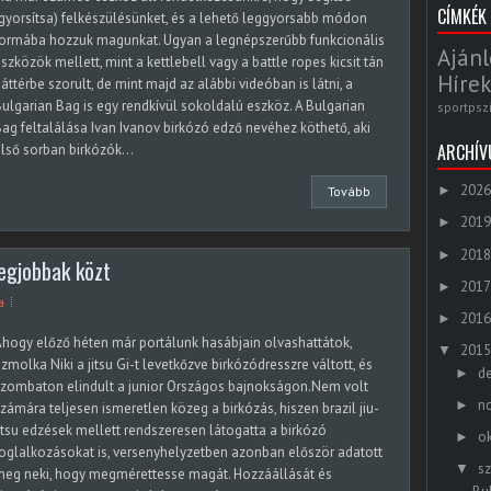
CÍMKÉK
gyorsítsa) felkészülésünket, és a lehető leggyorsabb módon
formába hozzuk magunkat. Ugyan a legnépszerűbb funkcionális
Ajánl
szközök mellett, mint a kettlebell vagy a battle ropes kicsit tán
Hírek
áttérbe szorult, de mint majd az alábbi videóban is látni, a
ulgarian Bag is egy rendkívül sokoldalú eszköz. A Bulgarian
sportpsz
ag feltalálása Ivan Ivanov birkózó edző nevéhez köthető, aki
ARCHÍ
lső sorban birkózók...
2026
►
Tovább
2019
►
2018
►
legjobbak közt
2017
►
a
2016
►
hogy előző héten már portálunk hasábjain olvashattátok,
2015
▼
zmolka Niki a jitsu Gi-t levetkőzve birkózódresszre váltott, és
d
►
zombaton elindult a junior Országos bajnokságon.Nem volt
n
►
zámára teljesen ismeretlen közeg a birkózás, hiszen brazil jiu-
itsu edzések mellett rendszeresen látogatta a birkózó
o
►
oglalkozásokat is, versenyhelyzetben azonban először adatott
s
▼
meg neki, hogy megmérettesse magát. Hozzáállását és