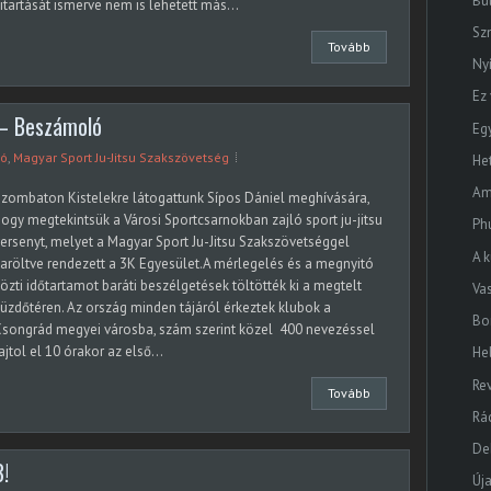
Bu
itartását ismerve nem is lehetett más...
Sz
Tovább
Ny
Ez 
g – Beszámoló
Egy
ló
,
Magyar Sport Ju-Jitsu Szakszövetség
He
Am
zombaton Kistelekre látogattunk Sípos Dániel meghívására,
ogy megtekintsük a Városi Sportcsarnokban zajló sport ju-jitsu
Ph
ersenyt, melyet a Magyar Sport Ju-Jitsu Szakszövetséggel
A 
aröltve rendezett a 3K Egyesület.A mérlegelés és a megnyitó
özti időtartamot baráti beszélgetések töltötték ki a megtelt
Va
üzdőtéren. Az ország minden tájáról érkeztek klubok a
Bo
songrád megyei városba, szám szerint közel 400 nevezéssel
ajtol el 10 órakor az első...
He
Re
Tovább
Rá
Deb
3!
Új