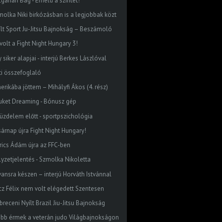
lgarian Bag - Emeld a szintet!
molka Niki birkózásban is a legjobbak közt
ílt Sport Ju-Jitsu Bajnokság – Beszámoló
volt a Fight Night Hungary 3!
 siker alapjai - interjú Berkes Lászlóval
ti összefoglaló
erikába jöttem – Mihályfi Ákos (4. rész)
uket Dreaming - Bónusz gép
küzdelem előtt - sportpszichológia
sárnap újra Fight Night Hungary!
rics Ádám újra az FFC-ben
lyzetjelentés - Szmolka Nikoletta
vansra készen – interjú Horváth Istvánnal
cz Félix nem volt elégedett Szentesen
receni Nyílt Brazil Jiu-Jitsu Bajnokság
abb érmek a veterán judo Világbajnokságon