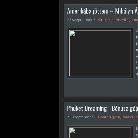
Amerikába jöttem – Mihályfi Ák
27 szeptember
Hírek
,
Masters Világbaj
A
t
r
i
a
o
m
a
Phuket Dreaming - Bónusz gé
26 szeptember
Ajánló
,
Egyéb
,
Phuket D
H
é