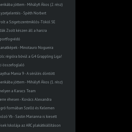
rikába jöttem - Mihályfi Ákos (2. rész)
lyzetjelentés - Spéth Norbert
rolt a Szigetszentmiklós-Tököl SE
dák Zsolt készen áll a harcra
sportfogvédő
llanatképek - Minotauro Nogueira
olc régióra bővül a G4 Grappling Liga!
ti összefoglaló
aythai Mania 9 - A sérülés döntött
rikába jöttem - Mihályfi Ákos (1. rész)
 helyen a Karacs Team
kerre éhesen - Kovács Alexandra
ugró formában Szellő és Kelemen
kózó Vb - Sastin Marianna is kiesett
ések Iskolája az ARC plakátkiállításon