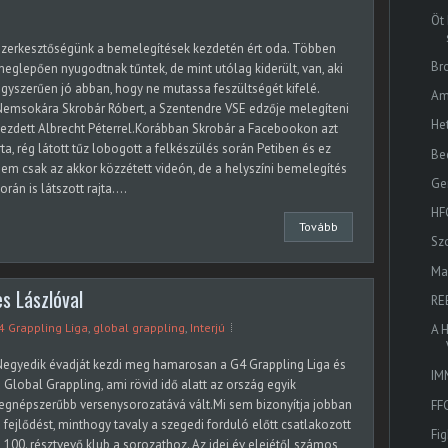
Öt
zerkesztőségünk a bemelegítések kezdetén ért oda. Többen
Br
eglepően nyugodtnak tűntek, de mint utólag kiderült, van, aki
gyszerűen jó abban, hogy ne mutassa feszültségét kifelé.
Am
emsokára Skrobár Róbert, a Szentendre VSE edzője melegíteni
He
ezdett Albrecht Péterrel.Korábban Skrobár a Facebookon azt
rta, rég látott tűz lobogott a felkészülés során Petiben és ez
Be
em csak az akkor közzétett videón, de a helyszíni bemelegítés
Ge
orán is látszott rajta....
HF
Tovább
Sz
Ma
es Lászlóval
RE
4 Grappling Liga
,
global grappling
,
Interjú
A 
egyedik évadját kezdi meg hamarosan a G4 Grappling Liga és
IM
 Global Grappling, ami rövid idő alatt az ország egyik
egnépszerűbb versenysorozatává vált.Mi sem bizonyítja jobban
FF
 fejlődést, minthogy tavaly a szegedi forduló előtt csatlakozott
Fi
 100. résztvevő klub a sorozathoz. Az idei év elejétől számos