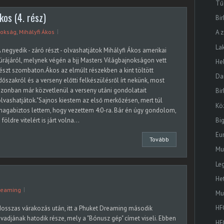
Tű
os (4. rész)
Bir
nokság
,
Mihályfi Ákos
A 
La
 negyedik - záró részt - olvashatjátok Mihályfi Ákos amerikai
úrájáról, melynek végén a bjj Masters Világbajnokságon vett
Hel
észt szombaton.Ákos az elmúlt részekben a kint töltött
Da
dőszakról és a verseny előtti felkészülésről írt nekünk, most
zonban már közvetlenül a verseny utáni gondolatait
Bir
lvashatjátok."Sajnos kiestem az első merkőzésen, mert túl
Kö
agabiztos lettem, hogy vezettem 4:0-ra. Bár én úgy gondolom,
Bi
 földre vitelért is járt volna...
Eu
Tovább
Mu
Le
p
He
reaming
Mu
HFC
osszas várakozás után, itt a Phuket Dreaming második
vadjának hatodik része, mely a "Bónusz gép" címet viseli. Ebben
HF