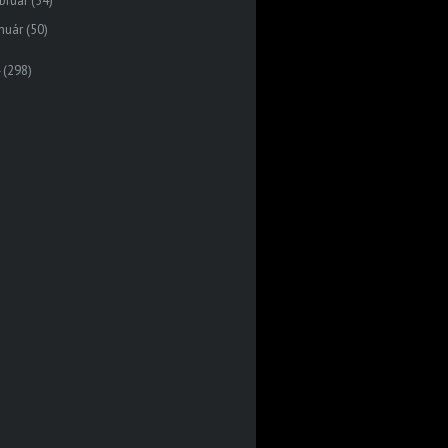
bruár
(54)
nuár
(50)
(298)