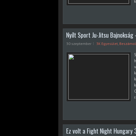
k
Nyílt Sport Ju-Jitsu Bajnoksá
30 szeptember
3K Egyesület
,
Beszámo
S
h
v
k
k
k
C
r
Ez volt a Fight Night Hungary 