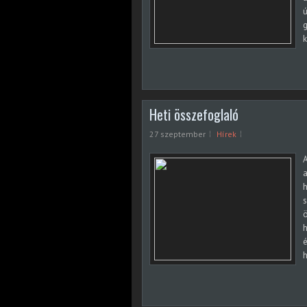
ú
g
k
Heti összefoglaló
27 szeptember
Hírek
A
a
h
s
ö
h
h