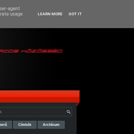
user-agent
erate usage
LEARN MORE
GOT IT
zerű
Címkék
Archívum