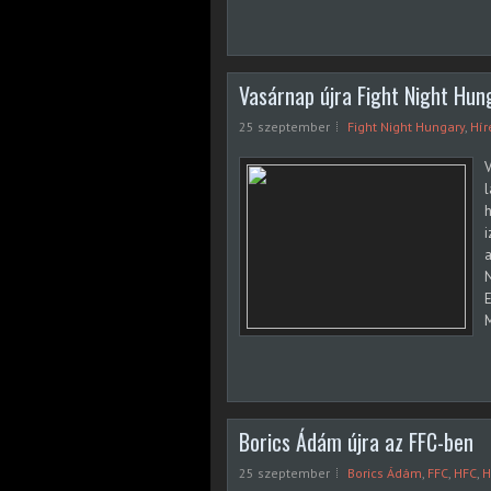
Vasárnap újra Fight Night Hun
25 szeptember
Fight Night Hungary
,
Hír
V
l
i
a
E
M
Borics Ádám újra az FFC-ben
25 szeptember
Borics Ádám
,
FFC
,
HFC
,
H