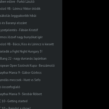
zben edzve - Furkó László
kózó VB - Lőrincz Viktor ötödik
zsákolás leggyakoribb hibái
ki és Baranyi elszánt
yzetjelentés - Fábián Kristóf
rmos József nagy bunyókat ígér
kózó VB - Bácsi, Kiss és Lőrincz is kiesett
zeledik a Fight Night Hungary 3!
gBang 22 - nagy durranás Japánban
ropean Open Szolnok Kupa - Beszámoló
aythai Mania 9 - Gábor Görbics
gendás meccsek - Hunt vs Sefo
ti összefoglaló
aythai Mania 9 - Skrobár Róbert
 10 - Getting started
C 10 – Beindul a show!