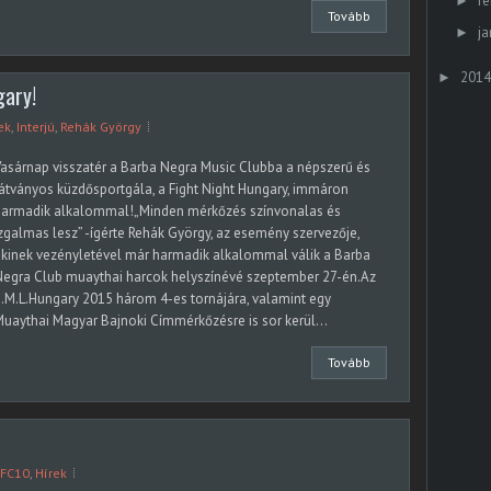
fe
►
Tovább
ja
►
2014
►
gary!
ek
,
Interjú
,
Rehák György
asárnap visszatér a Barba Negra Music Clubba a népszerű és
átványos küzdősportgála, a Fight Night Hungary, immáron
harmadik alkalommal!„Minden mérkőzés színvonalas és
zgalmas lesz” -ígérte Rehák György, az esemény szervezője,
kinek vezényletével már harmadik alkalommal válik a Barba
Negra Club muaythai harcok helyszínévé szeptember 27-én.Az
.M.L.Hungary 2015 három 4-es tornájára, valamint egy
uaythai Magyar Bajnoki Címmérkőzésre is sor kerül...
Tovább
FC10
,
Hírek