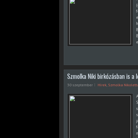
(
e
h
B
B
e
Szmolka Niki birkózásban is a 
30 szeptember
Hírek
,
Szmolka Nikolett
A
S
s
s
j
f