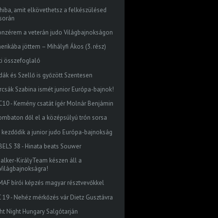
 hiba, amit elkövethetsz a felkészülésed
során
onzérem a veterán judo Világbajnokságon
erikába jöttem – Mihályfi Ákos (3. rész)
ti összefoglaló
dák és Szellő is győzött Szentesen
rcsák Szabina ismét junior Európa-bajnok!
C10 - Kemény csatát ígér Molnár Benjámin
ombaton dől el a középsúlyú trón sorsa
 kezdődik a junior judo Európa-bajnokság
BELS 38 - Hinata beats Souwer
Halker-KirályTeam készen áll a
Világbajnokságra!
MAF bírói képzés magyar résztvevőkkel
C 19 - Nehéz mérkőzés vár Dietz Gusztávra
ght Night Hungary Salgótarján