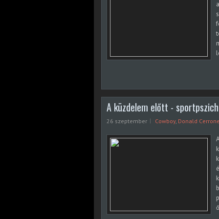
a
s
f
t
m
l
A küzdelem előtt - sportpszich
26 szeptember
Cowboy
,
Donald Cerron
A
k
k
é
k
b
p
ő