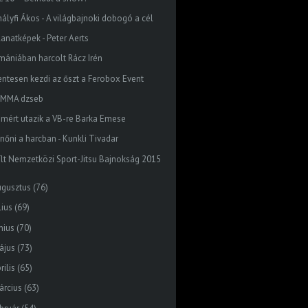
hályfi Ákos - A világbajnoki dobogó a cél
lanatképek - Peter Aerts
mániában harcolt Rácz Irén
entesen kezdi az őszt a Ferobox Event
 MMA dzseb
emért utazik a VB-re Barka Emese
lnőni a harcban - Kunkli Tivadar
ílt Nemzetközi Sport-Jitsu Bajnokság 2015
ugusztus
(76)
lius
(69)
nius
(70)
ájus
(73)
rilis
(65)
árcius
(63)