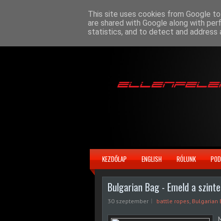
This site uses cookies from Google to 
are shared with Google along with per
statistics, and to detect and address 
KEZDŐLAP
ENGLISH
RÓLUNK
POD
Bulgarian Bag - Emeld a szinte
30 szeptember
battle ropes
,
Bulgarian
M