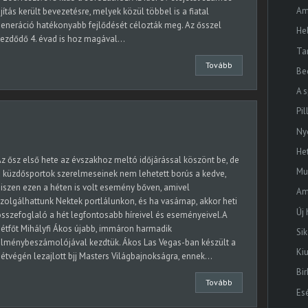
Ame
jítás került bevezetésre, melyek közül többel is a fiatal
eneráció hatékonyabb fejlődését célozták meg. Az ősszel
He
ezdődő 4. évad is hoz magával...
Ta
Tovább
Be
A 
Pi
Ny
He
z ősz első hete az évszakhoz meltó időjárással köszönt be, de
Mu
 küzdősportok szerelmeseinek nem lehetett borús a kedve,
iszen ezen a héten is volt esemény bőven, amivel
Ame
zolgálhattunk Nektek portlálunkon, és ha vasárnap, akkor heti
Új
sszefoglaló a hét legfontosabb híreivel és eseményeivel.A
étfőt Mihályfi Ákos újabb, immáron harmadik
Si
élménybeszámolójával kezdtük. Ákos Las Vegas-ban készült a
Ki
étvégén lezajlott bjj Masters Világbajnokságra, ennek...
Bir
Tovább
Es