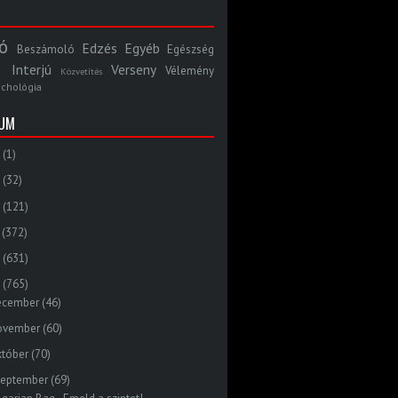
ó
Edzés
Egyéb
Beszámoló
Egészség
Interjú
Verseny
Vélemény
Közvetítés
ichológia
VUM
(1)
(32)
(121)
(372)
(631)
(765)
ecember
(46)
ovember
(60)
któber
(70)
zeptember
(69)