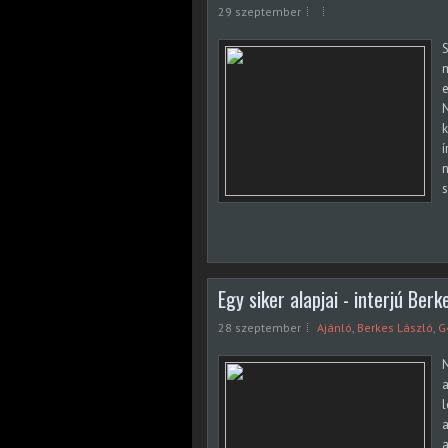
29 szeptember
S
m
e
N
k
í
n
s
Egy siker alapjai - interjú Berk
28 szeptember
Ajánló
,
Berkes László
,
G
N
a
l
a
a