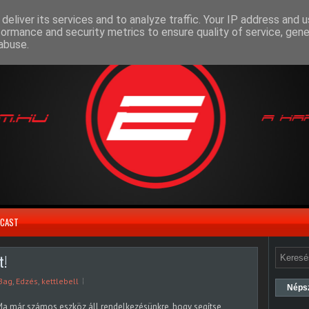
deliver its services and to analyze traffic. Your IP address and 
formance and security metrics to ensure quality of service, gen
abuse.
CAST
t!
 Bag
,
Edzés
,
kettlebell
Néps
a már számos eszköz áll rendelkezésünkre, hogy segítse