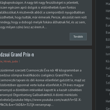
ilágbajnokságon. A nagy tét nagy feszültséget is jelentett,
Ma
iszen egészen apró dolgok is eldönthettek ilyen fontos
Hé
találkozókat.A résztvevők abból a szempontból nyugodtabban
üzdhettek, hogy tudták, már érmesek. Persze, abszolút nem volt
No
indegy, hogy a dobogó melyik fokára állhatnak fel, és az sem,
Eu
ogy milyen színű lesz az érem.A...
Ba
Tovább
BJJ
Jó
dzsui Grand Prix-n
Is
Kö
ix
,
Hírek
,
judo
Fe
züstérmet szerzett Csernoviczki Éva női 48 kilogrammban a
sedzsui olimpiai kvalifikációs cselgáncs Grand Prix-n.
Ta
sernoviczki tajvani és dél-koreai ellenfelet győzött le, majd az
Sz
lődöntőben ipponnal verte kubai ellenfelét.A 29 éves magyar
ersenyző a döntőben intésekkel kapott ki a kazah színekben
Há
versenyző Otgontsetseg Galbadrakhtól.A döntő mérkőzés
felvétele:[youtube https://www.youtube.com/watch?v=SE-X-
He
99kCXc&w=560&h=315]A versenynap...
Ge