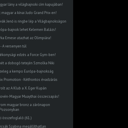
gyar lány a világbajnoki cím kapujában!
t magyar a kínai Judo Grand Prix-en!
vák Jenő is ringbe lép a Világbajnokságon
rópa-bajnok lehet Kelemen Balázs!
rka Emese utazhat az Olimpiára!
 - A versenyen túl
tékonysági edzés a Force Gym-ben!
mét a dobogó tetején Szmolka Niki
zeleg a kempo Európa-bajnokság
lix Promotion - Kétfrontos évadzárás
rolt az A Klub a X. Eger Kupán
lovén-Magyar Muaythai összecsapás!
rom magyar bronz a zárónapon
Pozsonyban
ti összefoglaló (61.)
rcsák Szabina megállíthatlan