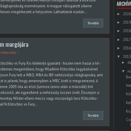
seményeivel és híreivel!Hétfőn mindjárt rátértük a kick-box
ARCHÍ
ilágbajnokság eseményeire. A magyar válogatott sikerre
hesen megérkezett a helyszínre. Láthattatok ezután...
2026
►
2019
►
Tovább
2018
►
2017
►
lem margójára
2016
►
 Klitschko
2015
▼
d
►
litschko vs Fury. Kis kitekintő gyanánt - hiszen nem hazai a hír -
rdemes megemlíteni, hogy Wladimir Klitschko legyőzésével
n
▼
yson Fury lett a WBO, WBA és IBF nehézsúlyú világbajnoka, ami
Be
zt is jelenti, hogy amennyiben a WBC övét is megszerezné, ő
He
enne 2003 óta az első (Lennox Lewis után a második) brit
okszoló, aki egyesítené a nehézsúly összes övét. Összejön a
Kl
eontay Wilder elleni meccs vagy visszavágó lesz Klitschko-
Ké
al?A Klitschko vs Fury...
Ki
Tovább
Cs