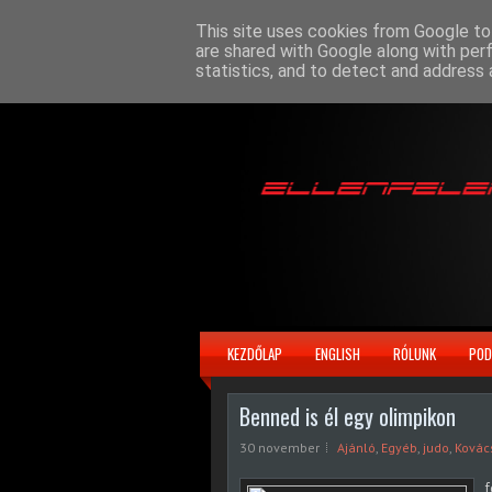
This site uses cookies from Google to 
are shared with Google along with per
statistics, and to detect and address 
KEZDŐLAP
ENGLISH
RÓLUNK
POD
Benned is él egy olimpikon
30 november
Ajánló
,
Egyéb
,
judo
,
Kovác
f