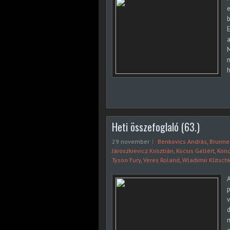
e
b
E
a
M
n
h
Heti összefoglaló (63.)
29 november
Benkovics András
,
Brunne
Jároszkievicz Krisztián
,
Kocsis Gellért
,
Kon
Tyson Fury
,
Veres Roland
,
Wladimir Klitsch
A
v
d
m