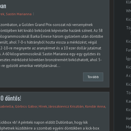
Kli
ban
WM
rek
,
Sastin Marianna
Ki
zombaton, a Golden Grand Prix-sorozat női versenyének
Tö
öntőjében két kiváló birkózónk képviselte hazánk színeit. Az 58
kilogrammosoknál Barka Emese három győzelem után döntőbe
Ki
erült, ahol 7-0-s hátrányból hozta vissza a mérkőzést, végül
2-10-re megnyerte az aranyérmet és a 10 ezer dollár jutalmat
Fu
s. A 60 kilogrammosoknál Sastin Marianna egy-egy győztes és
Így
esztes mérkőzést követően bronzéremért birkózhatott, ahol 5-
-re győzött amerikai vetélytársával...
Ki
A 
Tovább
Ki
Tö
10 döntős!
Kar
abriella
,
Görbics Gábor
,
Hírek
,
Jároszkievicz Krisztián
,
Kondár Anna
,
Ki
He
ickbox vb! A pénteki napon eldőlt Dublinban, hogy kik
Ma
éphetnek küzdőtérre a szombati egyéni döntőkben a kick-box