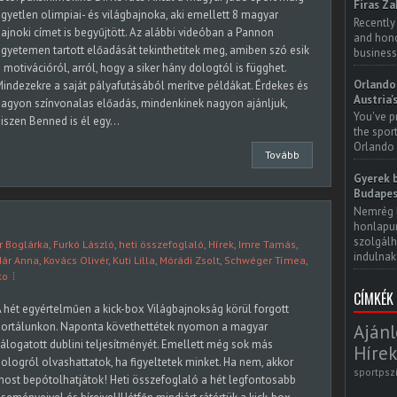
Firas Za
gyetlen olimpiai- és világbajnoka, aki emellett 8 magyar
Recently
ajnoki címet is begyűjtött. Az alábbi videóban a Pannon
and honor
gyetemen tartott előadását tekinthetitek meg, amiben szó esik
business
 motivációról, arról, hogy a siker hány dologtól is függhet.
Orlando 
indezekre a saját pályafutásából merítve példákat. Érdekes és
Austria'
agyon színvonalas előadás, mindenkinek nagyon ajánljuk,
You've p
iszen Benned is él egy...
the spor
Orlando 
Tovább
Gyerek b
Budapes
Nemrég 
honlapun
szolgálh
r Boglárka
,
Furkó László
,
heti összefoglaló
,
Hírek
,
Imre Tamás
,
indulnak.
dár Anna
,
Kovács Olivér
,
Kuti Lilla
,
Mórádi Zsolt
,
Schwéger Tímea
,
ko
CÍMKÉK
 hét egyértelműen a kick-box Világbajnokság körül forgott
portálunkon. Naponta követhettétek nyomon a magyar
Ajánl
álogatott dublini teljesítményét. Emellett még sok más
Hírek
ologról olvashattatok, ha figyeltetek minket. Ha nem, akkor
sportpsz
ost bepótolhatjátok! Heti összefoglaló a hét legfontosabb