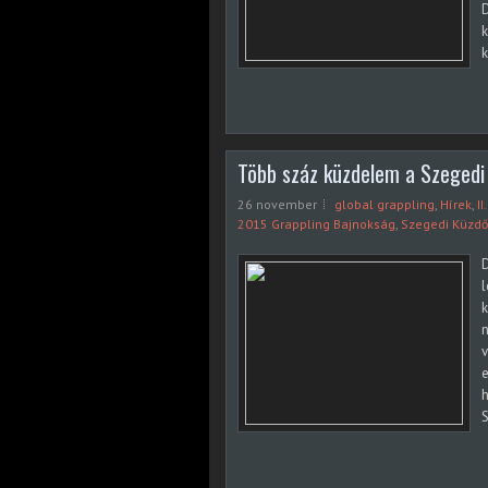
k
k
Több száz küzdelem a Szegedi
26 november
global grappling
,
Hírek
,
I
2015 Grappling Bajnokság
,
Szegedi Küzdő
D
k
v
e
h
S