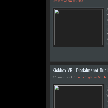
Szekács Ádám
,
WMMAA
M
s
m
h
a
h
Kickbox VB - Diadalmenet Dubl
27 november
Brunner Boglárka
,
Gömbös
[
/
W
t
m