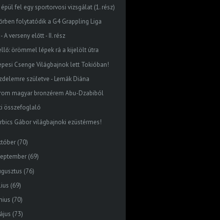
 épül fel egy sportorvosi vizsgálat (1. rész)
őrben folytatódik a G4 Grappling Liga
 - A verseny előtt - II. rész
llő: örömmel lépek rá a kijelölt útra
epesi Csenge Világbajnok lett Tokióban!
zdelemre születve - Lemák Diána
rom magyar bronzérem Abu-Dzabiból
ti összefoglaló
rbics Gábor világbajnoki ezüstérmes!
któber
(70)
zeptember
(69)
ugusztus
(76)
lius
(69)
nius
(70)
ájus
(73)