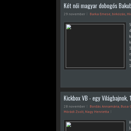
Két női magyar dobogós Baku
29 november
Barka Emese
,
birkózás
,
Hí
S
d
k
1
i
v
1
Kickbox VB - egy Világbajnok, 
28 november
Bordás Annamária
,
Busa G
Mórádi Zsolt
,
Nagy Henrietta
K
l