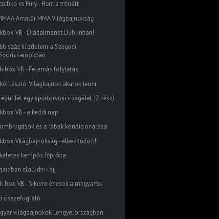
tschko vs Fury - Harc a trónért
MAA Amatőr MMA Világbajnokság
ckbox VB - Diadalmenet Dublinban!
bb száz küzdelem a Szegedi
Sportcsarnokban
ck-box VB - Felemás folytatás
rkó László: Világbajnok akarok lenni
 épül fel egy sportorvosi vizsgálat (2. rész)
ckbox VB - a keddi nap
combrúgások és a lábak kondícionálása
ckbox Világbajnokság - elkezdődött!
kéletes kempós főpróba
jaidban elaludni - bjj
ck-box VB - Sikerre éhesek a magyarok
ti összefoglaló
gyar világbajnokok Lengyelországban