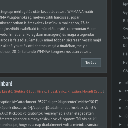
Így
A tegnapi mérlegelés után kezdetét veszi a WMMAA Amatőr
Gy
MA Világbajnokság, melyen több harcossal, jópár
BJJ
úlycsoportban is érdekeltek leszünk. A mai napon, 27-én
egkezdődő kvalifikáló tornák előtti nyitó-ceremónián Vadim
Sze
(Fedor Emelianenko egykori managere) és maga a legendás
Sz
arcos is felszólal.Reméljük minél többen sikeresen veszik majd
Kü
z akadályokat és ott lehetnek majd a fináléban, mely a
olnapi, 28-án tartandó WMMAA kongresszus után veszi...
Há
He
Tovább
Gö
inban!
o
►
s
►
 László
,
Görbics Gábor
,
Hírek
,
Jároszkievicz Krisztián
,
Mórádi Zsolt
a
►
caption id="attachment_9527" align="aligncenter" width="504"]
képünk illusztráció/[/caption]Diadalmenet a kickbox vb-n! A
jú
►
AKO Kickbox vb csütörtöki versenynapja után elégedetten
jú
►
érhetett pihenőre a magyar kick-box válogatott. Túlzás nélkül
m
ondhatjuk, hogy ez a nap diadalmenet volt a mieink számára!
►