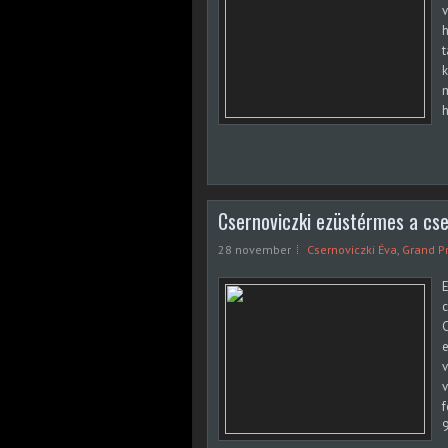
v
h
k
m
h
Csernoviczki ezüstérmes a cse
28 november
Csernoviczki Éva
,
Grand Pr
E
c
C
e
v