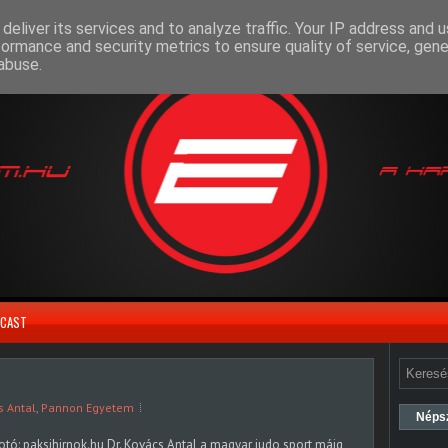
deliver its services and to analyze traffic. Your IP address and 
formance and security metrics to ensure quality of service, gen
abuse.
CAST
s Antal
,
Pannon Egyetem
Néps
otó: paksihirnok.hu Dr. Kovács Antal a magyar judo sport máig