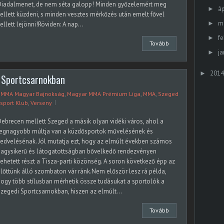
Diadalmenet, de nem séta galopp! Minden győzelemért meg
áp
►
ellett küzdeni, s minden vesztes mérkőzés után emelt fővel
m
►
ellett lejönni!Röviden: A nap...
fe
►
Tovább
ja
►
2014
►
 Sportcsarnokban
I. MMA Magyar Bajnokság
,
Magyar MMA Prémium Liga
,
MMA
,
Szeged
sport Klub
,
Verseny
ebrecen mellett Szeged a másik olyan vidéki város, ahol a
legnagyobb múltja van a küzdősportok művelésének és
edvelésénak. Jól mutatja ezt, hogy az elmúlt években számos
nagysikerű és látogatottságban bővelkedő rendezvényen
ehetett részt a Tisza-parti közönség. A soron következő épp az
lőttünk álló szombaton vár ránk.Nem először lesz rá példa,
ogy több stílusban mérhetik össze tudásukat a sportolók a
zegedi Sportcsarnokban, hiszen az elmúlt...
Tovább