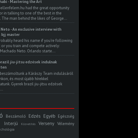
habi - Mastering the Art
 ellenfelem.hu had the great opportunity
 in talking to one of the best in the
. The man behind the likes of George...
Neto - An exclusive interview with
s bjj master
robably heard his name if you're following
t or you train and compete actively:
Machado Neto. Orlando starte...
razil jiu-jitsu edzések indulnak
ten
beszámoltunk a Kárászy Team indulásáról
kon, és most újabb hírekkel
atunk. Gyerek brazil jiu-jitsu edzések
..
ó
Edzés
Egyéb
Beszámoló
Egészség
Interjú
Verseny
Vélemény
Közvetítés
ichológia