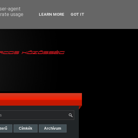
user-agent
erate usage
LEARN MORE
GOT IT
zerű
Címkék
Archívum