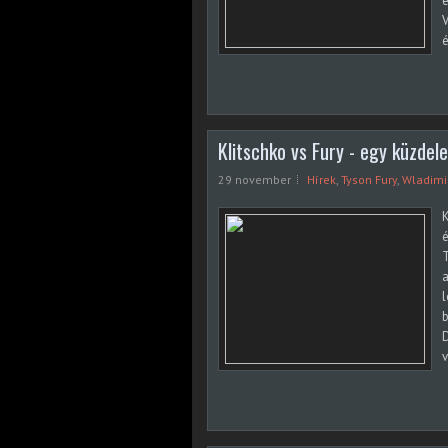
e
V
é
Klitschko vs Fury - egy küzde
29 november
Hírek
,
Tyson Fury
,
Wladimir
K
é
T
a
l
b
D
v