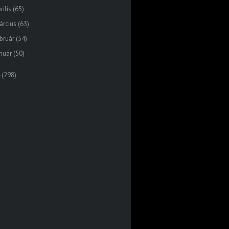
rilis
(65)
árcius
(63)
bruár
(54)
nuár
(50)
(298)