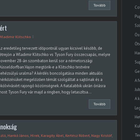
Tovább
Co
Pu
Sz
ért
Ös
Wladimir Klitschko
Öt
z eredetileg tervezett időpontnál ugyan kicsivel később, de
Ha
étrejön a Wladimir Klitschko vs Tyson Fury összecsapás, melyre
november 28-án szombaton kerül sor a németországi
Su
üsseldorfban.Vajon megtörik-e a Klitschko testvére
Ge
ehézsúlyú uralma? A kérdés boncolgatása minden aktuális
érkőzésüket megelőzően témát szolgáltat a sajtónak és a
A f
kölvívásért rajongó közönségnek. A fiatalabbik ukrán óriásra
Ju
ost Tyson Fury vár majd a ringben, hogy letaszítsa...
A 
Tovább
Le
He
nokság
Ku
Te
szló
,
Hankó János
,
Hírek
,
Karagity Ábel
,
Kertész Róbert
,
Nagy Kristóf
,