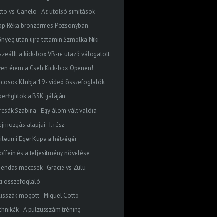
tto vs. Canelo - Az utolsó simítások
pp Réka bronzérmes Pozsonyban
őnyeg után újra tatamin Szmolka Niki
szeállt a kick-box VB-re utazó válogatott
ven érem a Cseh Kick-box Openen!
rcosok Klubja 19 - videó összefoglalók
perfightok a BSK gáláján
rcsák Szabina - Egy álom vált valóra
ejmozgás alapjai - I. rész
bileumi Eger Kupa a hétvégén
koffein és a teljesítmény növelése
gendás meccsek - Gracie vs Zulu
ti összefoglaló
lisszák mögött - Miguel Cotto
chnikák - A pulzusszám tréning