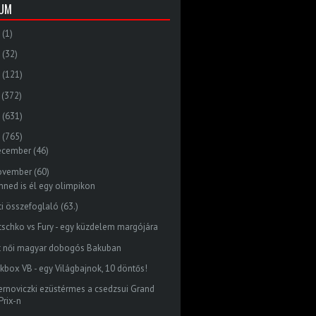
VUM
(1)
(32)
(121)
(372)
(631)
(765)
ecember
(46)
ovember
(60)
nned is él egy olimpikon
ti összefoglaló (63.)
itschko vs Fury - egy küzdelem margójára
t női magyar dobogós Bakuban
ckbox VB - egy Világbajnok, 10 döntős!
ernoviczki ezüstérmes a csedzsui Grand
Prix-n