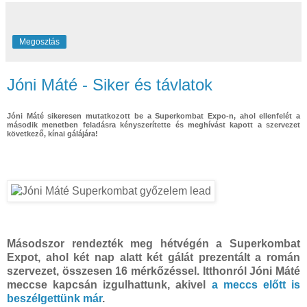
Megosztás
Jóni Máté - Siker és távlatok
Jóni Máté sikeresen mutatkozott be a Superkombat Expo-n, ahol ellenfelét a
második menetben feladásra kényszerítette és meghívást kapott a szervezet
következő, kínai gálájára!
Másodszor rendezték meg hétvégén a Superkombat
Expot, ahol két nap alatt két gálát prezentált a román
szervezet, összesen 16 mérkőzéssel. Itthonról Jóni Máté
meccse kapcsán izgulhattunk, akivel
a meccs előtt is
beszélgettünk már
.