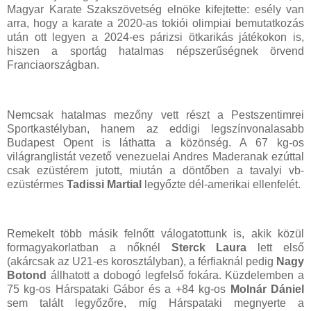
Magyar Karate Szakszövetség elnöke kifejtette: esély van
arra, hogy a karate a 2020-as tokiói olimpiai bemutatkozás
után ott legyen a 2024-es párizsi ötkarikás játékokon is,
hiszen a sportág hatalmas népszerűségnek örvend
Franciaországban.
Nemcsak hatalmas mezőny vett részt a Pestszentimrei
Sportkastélyban, hanem az eddigi legszínvonalasabb
Budapest Opent is láthatta a közönség. A 67 kg-os
világranglistát vezető venezuelai Andres Maderanak ezúttal
csak ezüstérem jutott, miután a döntőben a tavalyi vb-
ezüstérmes
Tadissi Martial
legyőzte dél-amerikai ellenfelét.
Remekelt több másik felnőtt válogatottunk is, akik közül
formagyakorlatban a nőknél
Sterck Laura
lett első
(akárcsak az U21-es korosztályban), a férfiaknál pedig
Nagy
Botond
állhatott a dobogó legfelső fokára. Küzdelemben a
75 kg-os Hárspataki Gábor és a +84 kg-os
Molnár Dániel
sem talált legyőzőre, míg Hárspataki megnyerte a