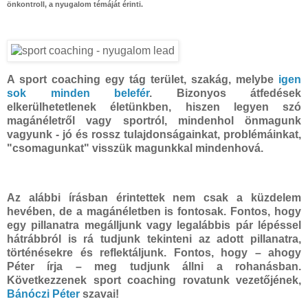
önkontroll, a nyugalom témáját érinti.
A sport coaching egy tág terület, szakág, melybe
igen
sok minden belefér
. Bizonyos átfedések
elkerülhetetlenek életünkben, hiszen legyen szó
magánéletről vagy sportról, mindenhol önmagunk
vagyunk - jó és rossz tulajdonságainkat, problémáinkat,
"csomagunkat" visszük magunkkal mindenhová.
Az alábbi írásban érintettek nem csak a küzdelem
hevében, de a magánéletben is fontosak. Fontos, hogy
egy pillanatra megálljunk vagy legalábbis pár lépéssel
hátrábbról is rá tudjunk tekinteni az adott pillanatra,
történésekre és reflektáljunk. Fontos, hogy – ahogy
Péter írja – meg tudjunk állni a rohanásban.
Következzenek sport coaching rovatunk vezetőjének,
Bánóczi Péter
szavai!