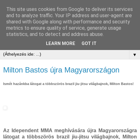
This site uses cookies from Google to deliver its services
and to analyze traffic. Your IP address and user-agent are
shared with Google along with performance and security
metrics to ensure quality of service, generate usage
statistics, and to detect and address abuse.
LEARN MORE
GOT IT
▼
Milton Bastos újra Magyarországon
Ismét hazánkba látogat a többszörös brazil jiu-jitsu világbajnok, Milton Bastos!
Az Idependent MMA meghívására újra Magyarországra
látogat a többszörös brazil jiu-jitsu világbajnok, Milton