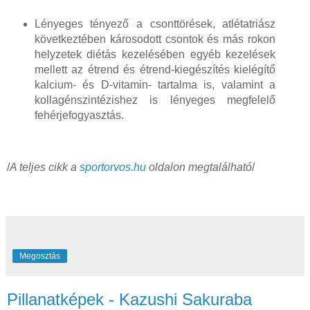
Lényeges tényező a csonttörések, atlétatriász
következtében károsodott csontok és más rokon
helyzetek diétás kezelésében egyéb kezelések
mellett az étrend és étrend-kiegészítés kielégítő
kalcium- és D-vitamin- tartalma is, valamint a
kollagénszintézishez is lényeges megfelelő
fehérjefogyasztás.
/
A teljes cikk a
sportorvos.hu
oldalon megtalálható
/
Megosztás
Pillanatképek - Kazushi Sakuraba