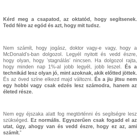
Kérd meg a csapatod, az oktatód, hogy segítsenek.
Tedd félre az egód és azt, hogy mit tudsz.
Nem számít, hogy jogász, doktor vagy-e vagy, hogy a
McDonald's-ban dolgozol. Legyél nyitott és vedd észre,
hogy olyan, hogy 'stagnálás' nincsen. Ha dolgozol rajta,
hogy minden nap 1%-al jobb legyél, jobb leszel.
És a
technikád lesz olyan jó, mint azoknak, akik előtted jöttek.
És az öved színe elkezd majd változni.
És a jiu jitsu nem
egy hobbi vagy csak edzés lesz számodra, hanem az
életed része.
Nem egy éjszaka alatt fog megtörténni és segítségre lesz
szükséged.
Ez normális. Egyszerűen csak fogadd el az
utat, úgy, ahogy van és vedd észre, hogy ez az, ami
számít.
”