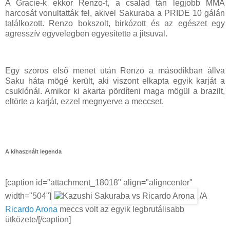
A Gracie-k ekkor Renzo-t, a család tán legjobb MMA
harcosát vonultatták fel, akivel Sakuraba a PRIDE 10 gálán
találkozott. Renzo bokszolt, birkózott és az egészet egy
agresszív egyvelegben egyesítette a jitsuval.
Egy szoros első menet után Renzo a másodikban állva
Saku háta mögé került, aki viszont elkapta egyik karját a
csuklónál. Amikor ki akarta pördíteni maga mögül a brazilt,
eltörte a karját, ezzel megnyerve a meccset.
A kihasznált legenda
[caption id="attachment_18018" align="aligncenter"
width="504"]
/A
Ricardo Arona
meccs volt az egyik legbrutálisabb
ütközete/[/caption]