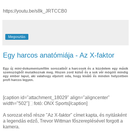
https://youtu.be/s8k_JRTCCB0
Megosztás
Egy harcos anatómiája - Az X-faktor
Egy új mini-dokumentumfilm sorozatból a harcosok és a küzdelem egy másik
szemszögből mutatkoznak meg. Hiszen zord külső és a sok vér mögött mindig
egy ember lapul, aki valahogy eljutott oda, hogy kiváló és minden helyzetben
profi harcos legyen.
[caption id="attachment_18029" align="aligncenter"
width="502"]
fotó: ONX Sports[/caption]
A sorozat első része "Az X-faktor" címet kapta, és nyitásként
a legendás edző, Trevor Wittman főszereplésével forgott a
kamera.