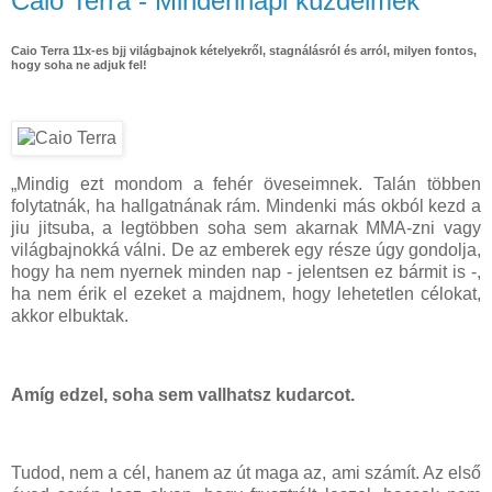
Caio Terra - Mindennapi küzdelmek
Caio Terra 11x-es bjj világbajnok kételyekről, stagnálásról és arról, milyen fontos,
hogy soha ne adjuk fel!
„Mindig ezt mondom a fehér öveseimnek. Talán többen
folytatnák, ha hallgatnának rám. Mindenki más okból kezd a
jiu jitsuba, a legtöbben soha sem akarnak MMA-zni vagy
világbajnokká válni. De az emberek egy része úgy gondolja,
hogy ha nem nyernek minden nap - jelentsen ez bármit is -,
ha nem érik el ezeket a majdnem, hogy lehetetlen célokat,
akkor elbuktak.
Amíg edzel, soha sem vallhatsz kudarcot.
Tudod, nem a cél, hanem az út maga az, ami számít. Az első