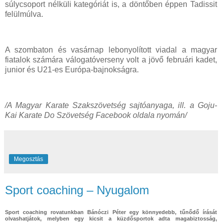
súlycsoport nélküli kategóriát is, a döntőben éppen Tadissit
felülmúlva.
A szombaton és vasárnap lebonyolított viadal a magyar
fiatalok számára válogatóverseny volt a jövő februári kadet,
junior és U21-es Európa-bajnokságra.
/A Magyar Karate Szakszövetség sajtóanyaga, ill. a Goju-
Kai Karate Do Szövetség Facebook oldala nyomán/
Megosztás
Sport coaching – Nyugalom
Sport coaching rovatunkban Bánóczi Péter egy könnyedebb, tűnődő írását
olvashatjátok, melyben egy kicsit a küzdősportok adta magabiztosság,