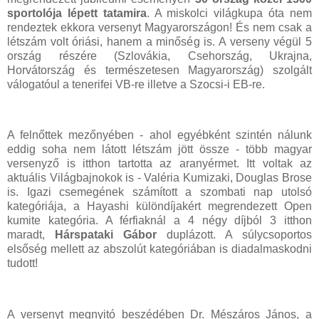
sportolója lépett tatamira
. A miskolci világkupa óta nem
rendeztek ekkora versenyt Magyarországon! És nem csak a
létszám volt óriási, hanem a minőség is. A verseny végül 5
ország részére (S
zlovákia, Csehország, Ukrajna,
Horvátország és természetesen Magyarország) szolgált
válogatóul a tenerifei VB-re illetve a Szocsi-i EB-re.
A felnőttek mezőnyében - ahol egyébként szintén nálunk
eddig soha nem látott létszám jött össze - több magyar
versenyző is itthon tartotta az aranyérmet. Itt voltak az
aktuális Világbajnokok is - Valéria Kumizaki, Douglas Brose
is. Igazi csemegének számított a szombati nap utolsó
kategóriája, a Hayashi különdíjakért megrendezett Open
kumite kategória. A férfiaknál a 4 négy díjból 3 itthon
maradt,
Hárspataki Gábor
duplázott. A súlycsoportos
elsőség mellett az abszolút kategóriában is diadalmaskodni
tudott!
A versenyt megnyitó beszédében Dr. Mészáros János, a