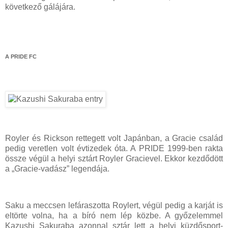
következő gálájára.
A PRIDE FC
Royler és Rickson rettegett volt Japánban, a Gracie család
pedig veretlen volt évtizedek óta. A PRIDE 1999-ben rakta
össze végül a helyi sztárt Royler Gracievel. Ekkor kezdődött
a „Gracie-vadász” legendája.
Saku a meccsen lefáraszotta Roylert, végül pedig a karját is
eltörte volna, ha a bíró nem lép közbe. A győzelemmel
Kazushi Sakuraba azonnal sztár lett a helyi küzdősport-