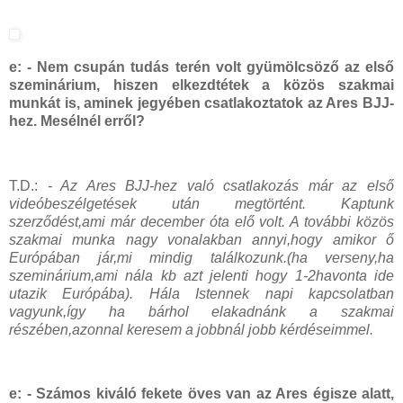
e: - Nem csupán tudás terén volt gyümölcsöző az első
szeminárium, hiszen elkezdtétek a közös szakmai
munkát is, aminek jegyében csatlakoztatok az Ares BJJ-
hez. Mesélnél erről?
T.D.:
- A
z Ares BJJ-hez való csatlakozás már az első
videóbeszélgetések után megtörtént. Kaptunk
szerződést,ami már december óta elő volt. A további közös
szakmai munka nagy vonalakban annyi,hogy amikor ő
Európában jár,mi mindig találkozunk.(ha verseny,ha
szeminárium,ami nála kb azt jelenti hogy 1-2havonta ide
utazik Európába). Hála Istennek napi kapcsolatban
vagyunk,így ha bárhol elakadnánk a szakmai
részében,azonnal keresem a jobbnál jobb kérdéseimmel.
e: - Számos kiváló fekete öves van az Ares égisze alatt,