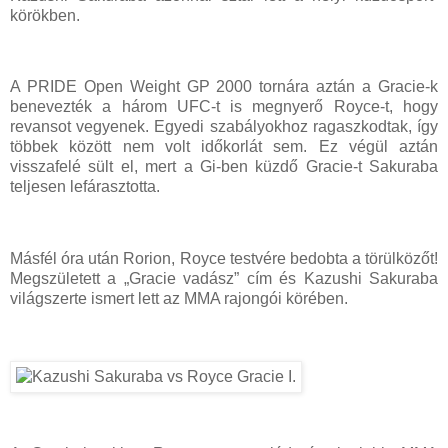
körökben.
A PRIDE Open Weight GP 2000 tornára aztán a Gracie-k
benevezték a három UFC-t is megnyerő Royce-t, hogy
revansot vegyenek. Egyedi szabályokhoz ragaszkodtak, így
többek között nem volt időkorlát sem. Ez végül aztán
visszafelé sült el, mert a Gi-ben küzdő Gracie-t Sakuraba
teljesen lefárasztotta.
Másfél óra után Rorion, Royce testvére bedobta a törülközőt!
Megszületett a „Gracie vadász” cím és Kazushi Sakuraba
világszerte ismert lett az MMA rajongói körében.