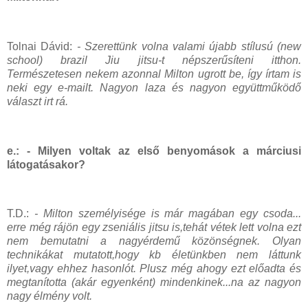
Tolnai Dávid:
-
Szerettünk volna valami újabb stílusú (new
school) brazil Jiu jitsu-t népszerűsíteni itthon.
Természetesen nekem azonnal Milton ugrott be, így írtam is
neki egy e-mailt. Nagyon laza és nagyon együttműködő
választ irt rá.
e.: - Milyen voltak az első benyomások a márciusi
látogatásakor?
T.D.:
-
Milton személyisége is már magában egy csoda...
erre még rájön egy zseniális jitsu is,tehát vétek lett volna ezt
nem bemutatni a nagyérdemű közönségnek. Olyan
technikákat mutatott,hogy kb életünkben nem láttunk
ilyet,vagy ehhez hasonlót. Plusz még ahogy ezt előadta és
megtanította (akár egyenként) mindenkinek...na az nagyon
nagy élmény volt.