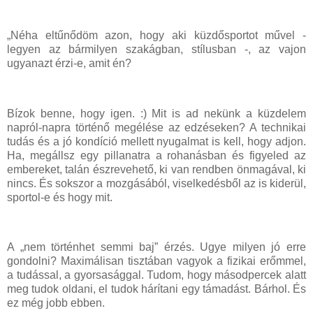
„Néha eltűnődöm azon, hogy aki küzdősportot művel -
legyen az bármilyen szakágban, stílusban -, az vajon
ugyanazt érzi-e, amit én?
Bízok benne, hogy igen. :) Mit is ad nekünk a küzdelem
napról-napra történő megélése az edzéseken? A technikai
tudás és a jó kondíció mellett nyugalmat is kell, hogy adjon.
Ha, megállsz egy pillanatra a rohanásban és figyeled az
embereket, talán észrevehető, ki van rendben önmagával, ki
nincs. És sokszor a mozgásából, viselkedésből az is kiderül,
sportol-e és hogy mit.
A „nem történhet semmi baj” érzés. Ugye milyen jó erre
gondolni? Maximálisan tisztában vagyok a fizikai erőmmel,
a tudással, a gyorsasággal. Tudom, hogy másodpercek alatt
meg tudok oldani, el tudok hárítani egy támadást. Bárhol. És
ez még jobb ebben.