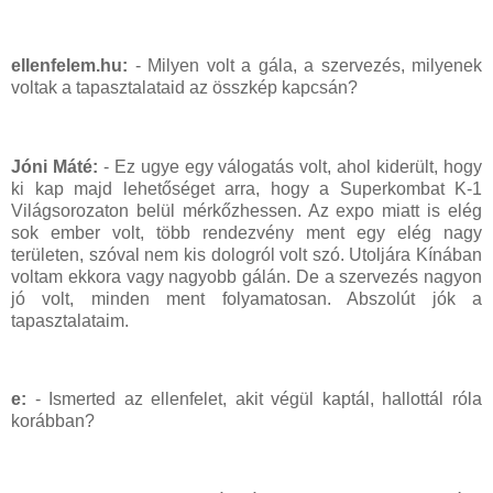
ellenfelem.hu:
- Milyen volt a gála, a szervezés, milyenek
voltak a tapasztalataid az összkép kapcsán?
Jóni Máté:
- Ez ugye egy válogatás volt, ahol kiderült, hogy
ki kap majd lehetőséget arra, hogy a Superkombat K-1
Világsorozaton belül mérkőzhessen. Az expo miatt is elég
sok ember volt, több rendezvény ment egy elég nagy
területen, szóval nem kis dologról volt szó. Utoljára Kínában
voltam ekkora vagy nagyobb gálán. De a szervezés nagyon
jó volt, minden ment folyamatosan. Abszolút jók a
tapasztalataim.
e:
- Ismerted az ellenfelet, akit végül kaptál, hallottál róla
korábban?