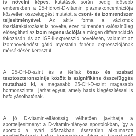
is növelni képes
, kutatások során pedig idősebb
emberekben a 25-hidroxi-D-vitamin plazmakoncentrációja
közvetlen összefüggést mutatott a
csont- és izomrendszer
teljesítményével
. Az aktív forma a vázizmok
foszfátraktározását is növelte, ezen túlmenően valószínűleg
elősegítheti az
izom regenerációját
a miogén differenciáció
fokozásán és az IGF-II-expresszió növelésén, valamint az
izomnövekedést gátló myostatin fehérje expressziójának
mérséklésén keresztül.
A 25-OH-D-szint és a férfiak
össz- és szabad
tesztoszteronszintje között is szignifikáns összefüggés
mutatható ki
, a magasabb 25-OH-D-szint magasabb
hormonszinttel járhat együtt, amely hatás kiegészítéssel is
befolyásolhatónak.
A jó D-vitamin-ellátottság vélhetően javíthatja a
sportteljesítményt a D-vitamin-hiányos sportolókban, így a
sportoló a nyári időszakban, ésszerűen alkalmazott