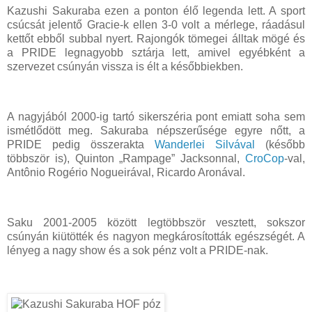
Kazushi Sakuraba ezen a ponton élő legenda lett. A sport
csúcsát jelentő Gracie-k ellen 3-0 volt a mérlege, ráadásul
kettőt ebből subbal nyert. Rajongók tömegei álltak mögé és
a PRIDE legnagyobb sztárja lett, amivel egyébként a
szervezet csúnyán vissza is élt a későbbiekben.
A nagyjából 2000-ig tartó sikerszéria pont emiatt soha sem
ismétlődött meg. Sakuraba népszerűsége egyre nőtt, a
PRIDE pedig összerakta
Wanderlei Silvával
(később
többször is), Quinton „Rampage” Jacksonnal,
CroCop
-val,
Antônio Rogério Nogueirával, Ricardo Aronával.
Saku 2001-2005 között legtöbbször vesztett, sokszor
csúnyán kiütötték és nagyon megkárosították egészségét. A
lényeg a nagy show és a sok pénz volt a PRIDE-nak.