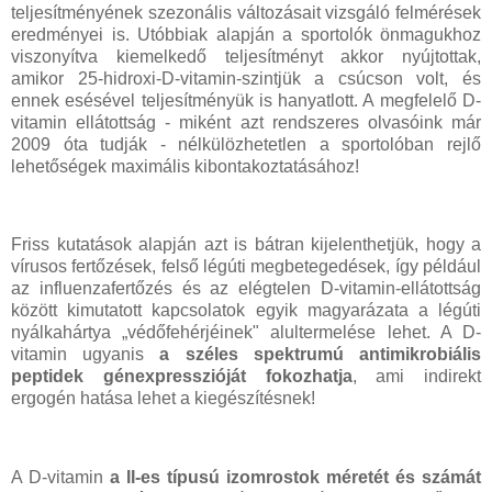
teljesítményének szezonális változásait vizsgáló felmérések
eredményei is. Utóbbiak alapján a sportolók önmagukhoz
viszonyítva kiemelkedő teljesítményt akkor nyújtottak,
amikor 25-hidroxi-D-vitamin-szintjük a csúcson volt, és
ennek esésével teljesítményük is hanyatlott. A megfelelő D-
vitamin ellátottság - miként azt rendszeres olvasóink már
2009 óta tudják - nélkülözhetetlen a sportolóban rejlő
lehetőségek maximális kibontakoztatásához!
Friss kutatások alapján azt is bátran kijelenthetjük, hogy a
vírusos fertőzések, felső légúti megbetegedések, így például
az influenzafertőzés és az elégtelen D-vitamin-ellátottság
között kimutatott kapcsolatok egyik magyarázata a légúti
nyálkahártya „védőfehérjéinek" alultermelése lehet. A D-
vitamin ugyanis
a széles spektrumú antimikrobiális
peptidek g
énexpresszióját fokozhatja
, ami indirekt
ergogén hatása lehet a kiegészítésnek!
A D-vitamin
a II-es típusú izomrostok méretét és számát