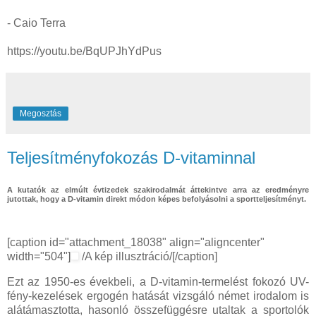
- Caio Terra
https://youtu.be/BqUPJhYdPus
Megosztás
Teljesítményfokozás D-vitaminnal
A kutatók az elmúlt évtizedek szakirodalmát áttekintve arra az eredményre
jutottak, hogy a D-vitamin direkt módon képes befolyásolni a sportteljesítményt.
[caption id="attachment_18038" align="aligncenter"
width="504"]
/A kép illusztráció/[/caption]
Ezt az 1950-es évekbeli, a D-vitamin-termelést fokozó UV-
fény-kezelések ergogén hatását vizsgáló német irodalom is
alátámasztotta, hasonló összefüggésre utaltak a sportolók