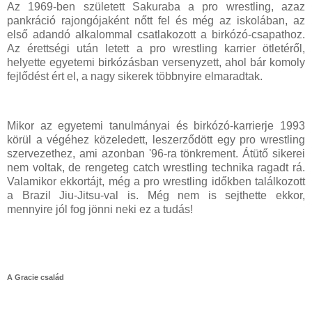
Az 1969-ben született Sakuraba a pro wrestling, azaz
pankráció rajongójaként nőtt fel és még az iskolában, az
első adandó alkalommal csatlakozott a birkózó-csapathoz.
Az érettségi után letett a pro wrestling karrier ötletéről,
helyette egyetemi birkózásban versenyzett, ahol bár komoly
fejlődést ért el, a nagy sikerek többnyire elmaradtak.
Mikor az egyetemi tanulmányai és birkózó-karrierje 1993
körül a végéhez közeledett, leszerződött egy pro wrestling
szervezethez, ami azonban '96-ra tönkrement. Átütő sikerei
nem voltak, de rengeteg catch wrestling technika ragadt rá.
Valamikor ekkortájt, még a pro wrestling időkben találkozott
a Brazil Jiu-Jitsu-val is. Még nem is sejthette ekkor,
mennyire jól fog jönni neki ez a tudás!
A Gracie család