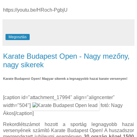
https://youtu.be/HRoch-PgbjU
Megosztás
Karate Budapest Open - Nagy mezőny,
nagy sikerek
Karate Budapest Open! Magyar sikerek a legnagyobb hazai karate versenyen!
[caption id="attachment_17994" align="aligncenter"
width="504"]
fotó: Nagy
Ákos[/caption]
Rekordlétszámot hozott a sportág legnagyobb hazai
versenyének számító Karate Budapest Open! A huszadszor
megrendezett jubileumi eseményen
30 ország közel 1500