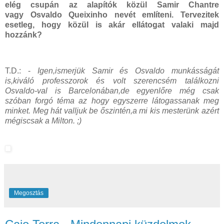
elég csupán az alapítók közül Samir Chantre
vagy Osvaldo Queixinho nevét említeni. Tervezitek
esetleg, hogy közül is akár ellátogat valaki majd
hozzánk?
T.D.: -
Igen,ismerjük Samir és Osvaldo munkásságát
is,kiváló professzorok és volt szerencsém találkozni
Osvaldo-val is Barcelonában,de egyenlőre még csak
szóban forgó téma az hogy egyszerre látogassanak meg
minket. Meg hát valljuk be őszintén,a mi kis mesterünk azért
mégiscsak a Milton. ;)
Megosztás