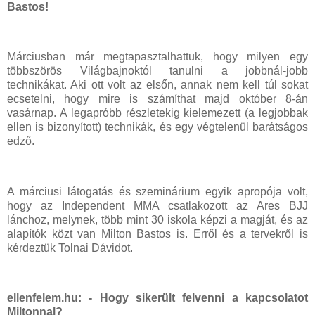
Bastos!
Márciusban már megtapasztalhattuk, hogy milyen egy
többszörös Világbajnoktól tanulni a jobbnál-jobb
technikákat. Aki ott volt az elsőn, annak nem kell túl sokat
ecsetelni, hogy mire is számíthat majd október 8-án
vasárnap. A legapróbb részletekig kielemezett (a legjobbak
ellen is bizonyított) technikák, és egy végtelenül barátságos
edző.
A márciusi látogatás és szeminárium egyik apropója volt,
hogy az Independent MMA csatlakozott az Ares BJJ
lánchoz, melynek, több mint 30 iskola képzi a magját, és az
alapítók közt van Milton Bastos is. Erről és a tervekről is
kérdeztük Tolnai Dávidot.
ellenfelem.hu: - Hogy sikerült felvenni a kapcsolatot
Miltonnal?