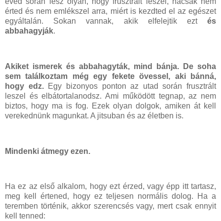
éved során lesz olyan, hogy frusztrált leszel, hacsak nem
érted és nem emlékszel arra, miért is kezdted el az egészet
egyáltalán. Sokan vannak, akik elfelejtik ezt
és
abbahagyják
.
Akiket ismerek és abbahagyták, mind bánja. De soha
sem találkoztam még egy fekete övessel, aki bánná,
hogy edz.
Egy bizonyos ponton az utad során frusztrált
leszel és elbátortalanodsz. Ami működött tegnap, az nem
biztos, hogy ma is fog. Ezek olyan dolgok, amiken át kell
verekednünk magunkat. A jitsuban és az életben is.
Mindenki átmegy ezen.
Ha ez az első alkalom, hogy ezt érzed, vagy épp itt tartasz,
meg kell értened, hogy ez teljesen normális dolog. Ha a
teremben történik, akkor szerencsés vagy, mert csak ennyit
kell tenned: