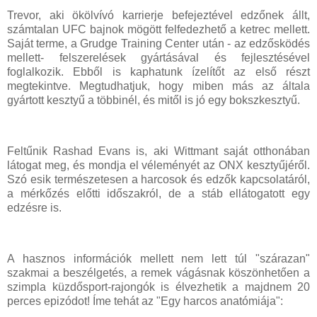
Trevor, aki ökölvívó karrierje befejeztével edzőnek állt,
számtalan UFC bajnok mögött felfedezhető a ketrec mellett.
Saját terme, a Grudge Training Center után - az edzősködés
mellett- felszerelések gyártásával és fejlesztésével
foglalkozik. Ebből is kaphatunk ízelítőt az első részt
megtekintve. Megtudhatjuk, hogy miben más az általa
gyártott kesztyű a többinél, és mitől is jó egy bokszkesztyű.
Feltűnik Rashad Evans is, aki Wittmant saját otthonában
látogat meg, és mondja el véleményét az ONX kesztyűjéről.
Szó esik természetesen a harcosok és edzők kapcsolatáról,
a mérkőzés előtti időszakról, de a stáb ellátogatott egy
edzésre is.
A hasznos információk mellett nem lett túl "szárazan"
szakmai a beszélgetés, a remek vágásnak köszönhetően a
szimpla küzdősport-rajongók is élvezhetik a majdnem 20
perces epizódot! Íme tehát az "Egy harcos anatómiája":