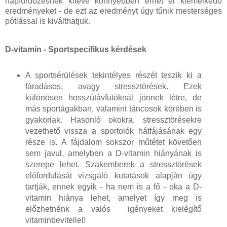
napfürdőzésnek kitéve könnyebben érhet el kiemelkedő
eredményeket - de ezt az eredményt úgy tűnik mesterséges
pótlással is kiválthatjuk.
D-vitamin - Sportspecifikus kérdések
A sportsérülések tekintélyes részét teszik ki a
fáradásos, avagy stressztörések. Ezek
különösen hosszútávfutóknál jönnek létre, de
más sportágakban, valamint táncosok körében is
gyakoriak. Hasonló okokra, stressztörésekre
vezethető vissza a sportolók hátfájásának egy
része is. A fájdalom sokszor műtétet követően
sem javul, amelyben a D-vitamin hiányának is
szerepe lehet. Szakemberek a stressztörések
előfordulását vizsgáló kutatások alapján úgy
tartják, ennek egyik - ha nem is a fő - oka a D-
vitamin hiánya lehet, amelyet így meg is
előzhetnénk a valós igényeket kielégítő
vitaminbevitellel!