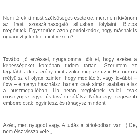
Nem térek ki most szélsőséges esetekre, mert nem kívánom
az írást szőrszálhasogató stílusban folytatni. Biztos
megértitek. Egyszerűen azon gondolkodok, hogy másnak is
ugyanezt jelenti-e, mint nekem?
További jó érzéssel, nyugalommal tölt el, hogy ezeket a
képességeket kordában tudom tartani. Szerintem ez
legalább akkora erény, mint azokat megszerezni! Ha, nem is
mélyülsz el olyan szinten, hogy meditációt vagy további –
flow – élményt használsz, hanem csak simán stabilan állsz
a buszmegállóban. Ha netán meglöknek vállal, csak
mosolyogsz egyet és tovább sétálsz. Néha egy idegesebb
emberre csak legyintesz, és ráhagysz mindent.
Azért, mert nyugodt vagy. A tudás a birtokodban van! :) De,
nem élsz vissza vele.„