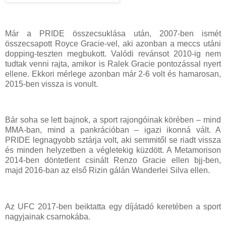
Már a PRIDE összecsuklása után, 2007-ben ismét
összecsapott Royce Gracie-vel, aki azonban a meccs utáni
dopping-teszten megbukott. Valódi revánsot 2010-ig nem
tudtak venni rajta, amikor is Ralek Gracie pontozással nyert
ellene. Ekkori mérlege azonban már 2-6 volt és hamarosan,
2015-ben vissza is vonult.
Bár soha se lett bajnok, a sport rajongóinak körében – mind
MMA-ban, mind a pankrációban – igazi ikonná vált. A
PRIDE legnagyobb sztárja volt, aki semmitől se riadt vissza
és minden helyzetben a végletekig küzdött. A Metamorison
2014-ben döntetlent csinált Renzo Gracie ellen bjj-ben,
majd 2016-ban az első Rizin gálán Wanderlei Silva ellen.
Az UFC 2017-ben beiktatta egy díjátadó keretében a sport
nagyjainak csarnokába.